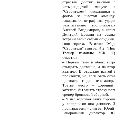
страстей достиг высшей 
четырнадцатой минуте
“Строителем” никельщики с
фолов, за шестой команд
наказывают штрафным ударо
результативно воспользова
Алексей Владимиров, а капит
Дмитрий Еремин на семна
встречи забил самый обидный 
свои ворота. В итоге “Мед
“Строителя” выиграл 4:2, “Нике
Тренер команды ЗСК Юр
отметил:
– Первый тайм в обеих встр
отыграть достойно, а на вто
хватило. В отдельно взятой 
произойти, но, если быть объ
признать, что данные команды 
Третье место – хороший 
хотелось бы занять строку пов
тренер бронзовой сборной.
– У нас короткая лавка хорош
у соперников она длиннее. З
проигрываем, – считает Юрий
Генеральный директор ЗС