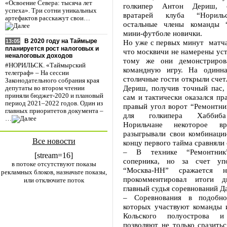
«Освоение Севера: тысяча лет
голкипер Антон Дериш, с
успеха». Три сотни уникальных
вратарей клуба “Норильс
артефактов расскажут свои…
остальные члены команды 
мини-футболе новички.
В 2020 году на Таймыре
Но уже с первых минут матча
13:05
планируется рост налоговых и
что москвичи не намерены усту
неналоговых доходов
тому же они демонстриров
#НОРИЛЬСК. «Таймырский
командную игру. На одинна
телеграф» – На сессии
столичные гости открыли счет
Законодательного собрания края
Дериш, получив точный пас,
депутаты во втором чтении
приняли бюджет-2020 и плановый
сам и тактически оказался пр
период 2021–2022 годов. Один из
правый угол ворот “Ремонтни
главных приоритетов документа –
для голкипера Хаббиба
…
Норильчане некоторое вр
разыгрывали свои комбинации
Все новости
концу первого тайма сравняли 
– В технике “Ремонтник”
[stream=16]
соперника, но за счет упо
в потоке отсутствуют показы
“Москва-НН” сражается 
рекламных блоков, назначьте показы,
прокомментировал итоги дв
или отключите поток
главный судья соревнований Д
– Соревнования в подобн
которых участвуют команды и
Кольского полуострова 
позволяют не только сразить