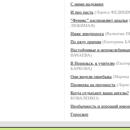
С ними надежнее
И про пасть
(Лариса ФЕДИШ
“Феникс” расправляет крылья
ЛЮБИМАЯ)
Ниже эпидпорога
(Валентин П
По ряду причин
(Екатерина Б
Настойчивые и непоколебимы
ВАЧАЕВА)
В Норильск, к учителю
(Екате
БАРКОВА)
Они видели овцебыка
(Марина
Проверка на прочность
(Лари
Когда отдыхают ваши ангелы?
КОВАЛЕНКО)
Необычность и хороший юмор
Гороскоп