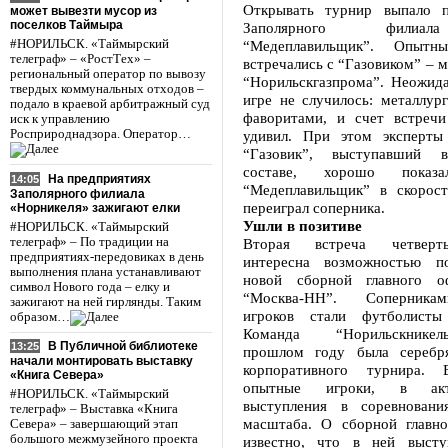
Открывать турнир выпало п
может вывезти мусор из
поселков Таймыра
Заполярного филиа
#НОРИЛЬСК. «Таймырский
“Медеплавильщик”. Опытн
телеграф» – «РостТех» –
встречались с “Газовиком” – 
региональный оператор по вывозу
“Норильскгазпрома”. Неожида
твердых коммунальных отходов –
игре не случилось: металлур
подало в краевой арбитражный суд
фаворитами, и счет встречи
иск к управлению
Росприроднадзора. Оператор…
удивил. При этом эксперты
“Газовик”, выступавший 
составе, хорошо показ
На предприятиях
14:05
“Медеплавильщик” в скорос
Заполярного филиала
переиграл соперника.
«Норникеля» зажигают елки
Ушли в позитиве
#НОРИЛЬСК. «Таймырский
телеграф» – По традиции на
Вторая встреча четверт
предприятиях-передовиках в день
интересна возможностью по
выполнения плана устанавливают
новой сборной главного о
символ Нового года – елку и
“Москва-НН”. Соперника
зажигают на ней гирлянды. Таким
игроков стали футболисты 
образом…
Команда “Норильскнике
В Публичной библиотеке
13:25
прошлом году была серебр
начали монтировать выставку
корпоративного турнира.
«Книга Севера»
опытные игроки, в акт
#НОРИЛЬСК. «Таймырский
выступления в соревновани
телеграф» – Выставка «Книга
масштаба. О сборной главн
Севера» – завершающий этап
большого межмузейного проекта
известно, что в ней высту