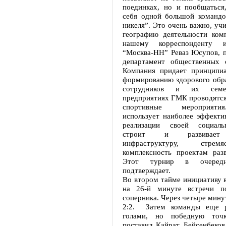
поединках, но и пообщаться,
себя одной большой командо
никеля”. Это очень важно, у
географию деятельности комп
нашему корреспонденту и
“Москва-НН” Реваз Юсупов, 
департамент общественных 
Компания придает принципиа
формированию здорового обра
сотрудников и их сем
предприятиях ГМК проводятся
спортивные мероприяти
использует наиболее эффекти
реализации своей социаль
строит и развивает 
инфраструктуру, стрем
комплексность проектам разв
Этот турнир в очеред
подтверждает.
Во втором тайме инициативу в
на 26-й минуте встречи по
соперника. Через четыре мину
2:2. Затем команды еще р
голами, но победную точ
поставил Кайрат Бейсенбеков