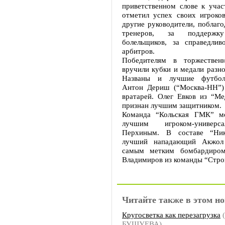
приветственном слове к учас
отметил успех своих игроков
другие руководители, поблаго
тренеров, за поддерж
болельщиков, за справедлив
арбитров.
Победителям в торжественн
вручили кубки и медали разно
Названы и лучшие футбол
Антон Дериш (“Москва-НН”)
вратарей. Олег Евков из “Ме
признан лучшим защитником
Команда “Кольская ГМК” мо
лучшим игроком-универ
Перхиным. В составе “Ник
лучший нападающий Акжол
самым метким бомбардиром
Владимиров из команды “Стро
Читайте также в этом но
Кругосветка как перезагрузка
(
БУШУЕВА)