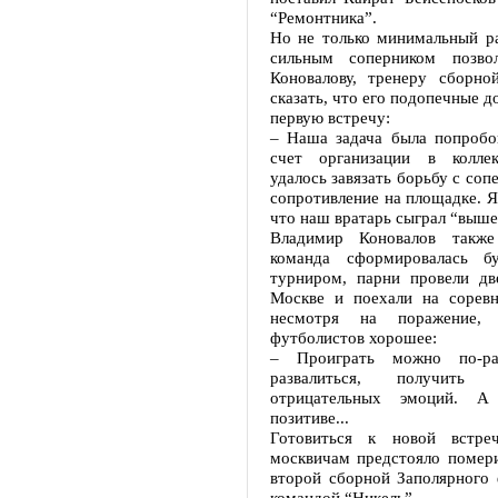
“Ремонтника”.
Но не только минимальный ра
сильным соперником позво
Коновалову, тренеру сборно
сказать, что его подопечные д
первую встречу:
– Наша задача была попробов
счет организации в коллек
удалось завязать борьбу с соп
сопротивление на площадке. Я
что наш вратарь сыграл “выш
Владимир Коновалов также
команда сформировалась бу
турниром, парни провели дв
Москве и поехали на соревн
несмотря на поражение, 
футболистов хорошее:
– Проиграть можно по-ра
развалиться, получить
отрицательных эмоций.
позитиве...
Готовиться к новой встре
москвичам предстояло помери
второй сборной Заполярного
командой “Никель”.