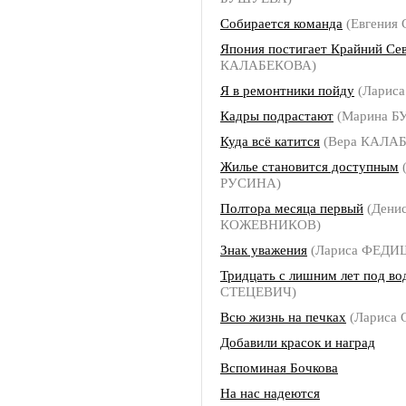
Собирается команда
(Евгения
Япония постигает Крайний Се
КАЛАБЕКОВА)
Я в ремонтники пойду
(Ларис
Кадры подрастают
(Марина 
Куда всё катится
(Вера КАЛА
Жилье становится доступным
(
РУСИНА)
Полтора месяца первый
(Дени
КОЖЕВНИКОВ)
Знак уважения
(Лариса ФЕД
Тридцать с лишним лет под во
СТЕЦЕВИЧ)
Всю жизнь на печках
(Лариса
Добавили красок и наград
Вспоминая Бочкова
На нас надеются