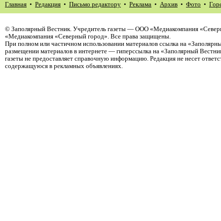
Главная
•
Редакция
•
Письмо редактору
•
Реклама
•
Архив
•
Фото
•
Гор
©
Заполярный Вестник
. Учредитель газеты — ООО «Медиакомпания «Северн
«Медиакомпания «Северный город». Все права защищены.
При полном или частичном использовании материалов ссылка на «Заполярны
размещении материалов в интернете — гиперссылка на «Заполярный Вестник
газеты не предоставляет справочную информацию. Редакция не несет ответ
содержащуюся в рекламных объявлениях.