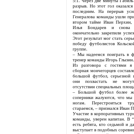
5:1. Через две минуты Габиль
разрыв. Но этот гол оказался
последним. На перерыв уси
Генералова команды ушли при 
втором тайме Иван Перхин, 
Илья Бондарев и снова
окончательно закрепили успех
Этот результат мог стать серь
победу футболистов Кольск
группе.
– Мы надеемся поиграть в фи
тренер команды Игорь Глызин.
Из разговора с гостями я 
сборная мончегорцев составле
большой футбол, серьезной 
они похвастать не могу
отсутствии специальных площ
– Большой футбол более же
соперники жалуются, что мы 
ногам. Перестроиться т
стараемся, – признался Иван 
Участие в корпоративных тур
команды, уверен капитан. В 
есть ребята, кто седьмой и д
выступает в подобных соревно