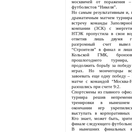
москвичей от поражения –
футболистов “Никеля”.
Но самым результативным и, 
драматичным матчем турнира
встречу команды Заполярно
компании (ЗСК) с энергети
НТЭК пропустила в свои во
ответив лишь двумя го
разгромный счет вывел
“Строителя” в финал и лиш
Кольской ГМК, бронзов
прошлогоднего турнира,
продолжить борьбу за победу
играх. Но мончегорцы в
завоевать еще одну победу –
матче с командой “Москва-
разошлись при счете 9:2.
Спортсмены из главного офис
турнира решив непременн
тренировки в нынешнем
окончании игр укрепили
выступать в корпоративных 
Кто знает, может быть, зрит
финале следующего футбольно
В нынешних финальных вс