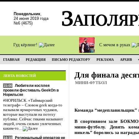
Понедельник
,
24 июня 2019 года
№6 (4675)
Гуд кёрлинг!
С мечом в руках
ГЛАВНАЯ
РЕДАКЦИЯ
ПИСЬМО РЕДАКТОРУ
РЕКЛАМА
АРХИВ
Для финала деся
ЛЕНТА НОВОСТЕЙ
МИНИ-ФУТБОЛ
Любители косплея
15:00
провели фестиваль GeekOn в
Норильске
#НОРИЛЬСК. «Таймырский
телеграф» – Словом geek когда-то
Команда “медеплавильщик” 
называли ярмарочных чудаков,
которые выступали на потеху
публике. Сейчас гиками называют
В спортивном зале БОКМО
людей, очень сильно увлеченных
мини-футболу. Девять ко
каким-то…
никель” боролись за награды
Региональный оператор не
14:10