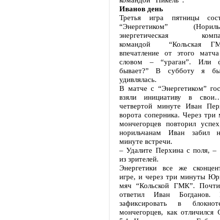
Иванов день
Третья игра пятницы сос
“Энергетиком” (Норильск
энергетическая ко
командой “Кольская ГМ
впечатление от этого матч
словом – “ураган”. Или ф
бывает?” В субботу я б
удивлялась.
В матче с “Энергетиком” гос
взяли инициативу в свои
четвертой минуте Иван Пер
ворота соперника. Через три
мончегорцев повторил успех
норильчанам Иван забил н
минуте встречи.
– Удалите Перхина с поля, –
из зрителей.
Энергетики все же сконцен
игре, и через три минуты Юр
мяч “Кольской ГМК”. Почти
ответил Иван Богданов.
зафиксировать в блокно
мончегорцев, как отличился 