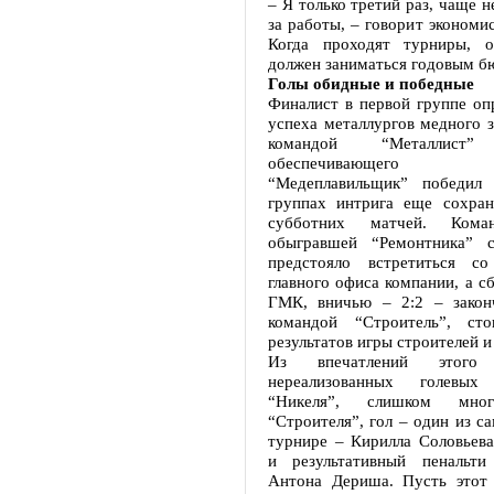
– Я только третий раз, чаще н
за работы, – говорит экономи
Когда проходят турниры, о
должен заниматься годовым б
Голы обидные и победные
Финалист в первой группе оп
успеха металлургов медного з
командой “Металлист” 
обеспечивающего к
“Медеплавильщик” победил 
группах интрига еще сохран
субботних матчей. Коман
обыгравшей “Ремонтника” с
предстояло встретиться со
главного офиса компании, а с
ГМК, вничью – 2:2 – закон
командой “Строитель”, сто
результатов игры строителей и
Из впечатлений этого
нереализованных голевы
“Никеля”, слишком мн
“Строителя”, гол – один из с
турнире – Кирилла Соловьева
и результативный пенальти
Антона Дериша. Пусть этот