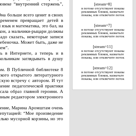
ловеке “внутренний стержень”,
[stream=8]
в потоке отсутствуют показы
рекламных блоков, назначьте
на больше всего ценит в своих
показы, или отключите поток
временем превращает детей в
язык и математика, это бал, на
[stream=7]
в потоке отсутствуют показы
акон, а мальчики-рыцари должны
рекламных блоков, назначьте
адо сказать, некоторые записи
показы, или отключите поток
ребеночка. Может быть, даже не
[stream=11]
лем”.
в потоке отсутствуют показы
ь в Интернете, а теперь и в
рекламных блоков, назначьте
кольникам заглядывать в душу
показы, или отключите поток
[stream=12]
ам. В Публичной библиотеке 8
в потоке отсутствуют показы
ского открытого литературного
рекламных блоков, назначьте
показы, или отключите поток
кую встречу с автором. И тут
ение педагогической практики
сала образ главной героини. А
авным редактором электронного
едение, Марина Аромштам очень
репутацией: “Мое произведение
лько мусорной корзины, но это