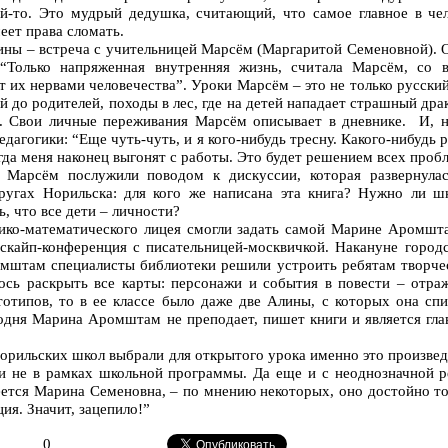
ой-то. Это мудрый дедушка, считающий, что самое главное в че
еет права сломать.
ны – встреча с учительницей Марсём (Маргаритой Семеновной). О
 “Только напряженная внутренняя жизнь, считала Марсём, со 
т их нервами человечества”. Уроки Марсём – это не только русский 
й до родителей, походы в лес, где на детей нападает страшный др
с. Свои личные переживания Марсём описывает в дневнике. И, н
едагогики: “Еще чуть-чуть, и я кого-нибудь тресну. Какого-нибудь 
огда меня наконец выгонят с работы. Это будет решением всех проб
 Марсём послужили поводом к дискуссии, которая развернулас
кругах Норильска: для кого же написана эта книга? Нужно ли ш
, что все дети – личности?
ико-математического лицея смогли задать самой Марине Аромшт
скайп-конференция с писательницей-москвичкой. Накануне город
штам специалисты библиотеки решили устроить ребятам творчес
ь раскрыть все карты: персонажи и события в повести – отраж
отипов, то в ее классе было даже две Алины, с которых она спи
годня Марина Аромштам не преподает, пишет книги и является гл
 норильских школ выбрали для открытого урока именно это произв
е и не в рамках школьной программы. Да еще и с неоднозначной 
меется Марина Семеновна, – по мнению некоторых, оно достойно то
ия. Значит, зацепило!”
0