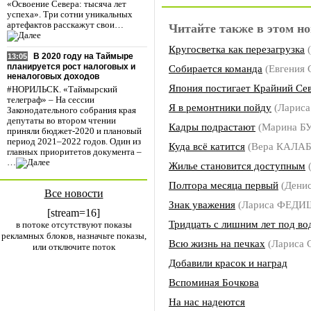
«Освоение Севера: тысяча лет
успеха». Три сотни уникальных
артефактов расскажут свои…
Читайте также в этом но
Кругосветка как перезагрузка
(
В 2020 году на Таймыре
13:05
планируется рост налоговых и
Собирается команда
(Евгения
неналоговых доходов
Япония постигает Крайний Се
#НОРИЛЬСК. «Таймырский
телеграф» – На сессии
Я в ремонтники пойду
(Ларис
Законодательного собрания края
депутаты во втором чтении
Кадры подрастают
(Марина 
приняли бюджет-2020 и плановый
период 2021–2022 годов. Один из
Куда всё катится
(Вера КАЛА
главных приоритетов документа –
…
Жилье становится доступным
Полтора месяца первый
(Дени
Все новости
Знак уважения
(Лариса ФЕД
[stream=16]
Тридцать с лишним лет под во
в потоке отсутствуют показы
рекламных блоков, назначьте показы,
Всю жизнь на печках
(Лариса
или отключите поток
Добавили красок и наград
Вспоминая Бочкова
На нас надеются