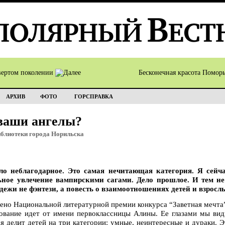
вертом поколении
Бесконечная красота Помор
АРХИВ
ФОТО
ГОРСПРАВКА
ваши ангелы?
лиотеки города Норильска
ело неблагодарное. Это самая нечитающая категория. Я сей
ьное увлечение вампирскими сагами. Дело прошлое. И тем 
дежи не фэнтези, а повесть о взаимоотношениях детей и взрос
ено Национальной литературной премии конкурса “Заветная мечта
ование идет от имени первоклассницы Алины. Ее глазами мы вид
я делит детей на три категории: умные, неинтересные и дураки. 