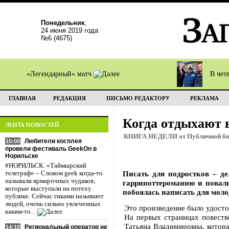
Понедельник
,
24 июня 2019 года
№6 (4675)
«Легендарный» матч
В чет
ГЛАВНАЯ
РЕДАКЦИЯ
ПИСЬМО РЕДАКТОРУ
РЕКЛАМА
Когда отдыхают 
ЛЕНТА НОВОСТЕЙ
КНИГА НЕДЕЛИ от Публичной биб
Любители косплея
15:00
провели фестиваль GeekOn в
Норильске
#НОРИЛЬСК. «Таймырский
Писать для подростков – д
телеграф» – Словом geek когда-то
называли ярмарочных чудаков,
гаррипоттероманию и повал
которые выступали на потеху
побоялась написать для моло
публике. Сейчас гиками называют
людей, очень сильно увлеченных
Это произведение было удосто
каким-то…
На первых страницах повеств
Татьяна Владимировна, котора
Региональный оператор не
14:10