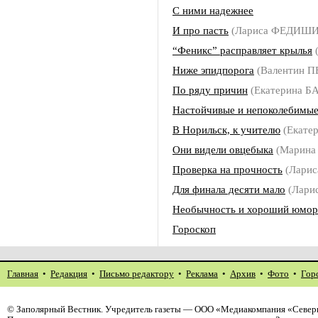
С ними надежнее
И про пасть
(Лариса ФЕДИШ
“Феникс” расправляет крылья
Ниже эпидпорога
(Валентин П
По ряду причин
(Екатерина Б
Настойчивые и непоколебимы
В Норильск, к учителю
(Екате
Они видели овцебыка
(Марина
Проверка на прочность
(Лари
Для финала десяти мало
(Лари
Необычность и хороший юмор
Гороскоп
Главная
•
Редакция
•
Письмо редактору
•
Реклама
•
Архив
•
Фото
•
Гор
©
Заполярный Вестник
. Учредитель газеты — ООО «Медиакомпания «Северн