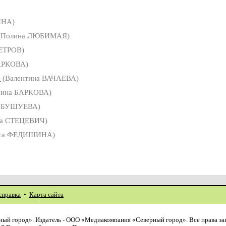
ИНА)
(Полина ЛЮБИМАЯ)
ЕТРОВ)
АРКОВА)
е
(Валентина ВАЧАЕВА)
рина БАРКОВА)
 БУШУЕВА)
са СТЕЦЕВИЧ)
са ФЕДИШИНА)
справка
•
Карта сайта
ый город». Издатель - ООО «Медиакомпания «Северный город». Все права з