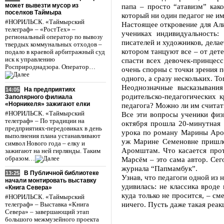
может вывезти мусор из
папа – просто “атавизм” как
поселков Таймыра
который ни один педагог не им
#НОРИЛЬСК. «Таймырский
Настоящее откровение для Али
телеграф» – «РостТех» –
учениках индивидуальность:
региональный оператор по вывозу
писателей и художников, делае
твердых коммунальных отходов –
котором танцуют все – от дете
подало в краевой арбитражный суд
иск к управлению
спасти всех девочек-принцес
Росприроднадзора. Оператор…
очень спорны с точки зрения п
одного, а сразу нескольких. Т
Неоднозначные высказывания
На предприятиях
14:05
родительско-педагогических 
Заполярного филиала
«Норникеля» зажигают елки
педагога? Можно ли им считать
#НОРИЛЬСК. «Таймырский
Все эти вопросы ученики физ
телеграф» – По традиции на
октября прошла 20-минутная 
предприятиях-передовиках в день
урока по роману Марины Аром
выполнения плана устанавливают
уж Марине Семеновне пришлос
символ Нового года – елку и
Аромштам. Что касается прот
зажигают на ней гирлянды. Таким
образом…
Марсём – это сама автор. Се
журнала “Папмамбук”.
В Публичной библиотеке
13:25
Узнав, что педагоги одной из
начали монтировать выставку
удивилась: не классика врод
«Книга Севера»
куда только не просится, – с
#НОРИЛЬСК. «Таймырский
ничего. Пусть даже такая реакц
телеграф» – Выставка «Книга
Севера» – завершающий этап
большого межмузейного проекта