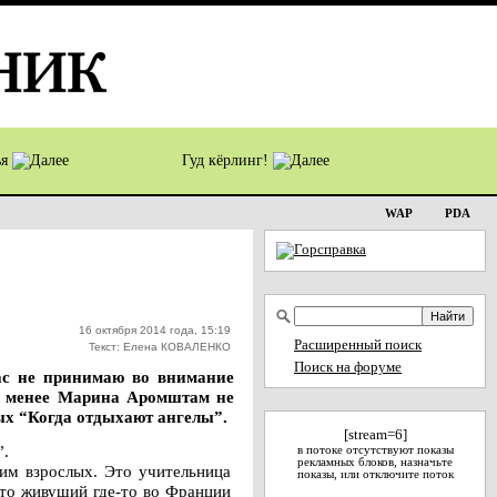
ья
Гуд кёрлинг!
WAP
PDA
16 октября 2014 года, 15:19
Расширенный поиск
Текст: Елена КОВАЛЕНКО
Поиск на форуме
час не принимаю во внимание
не менее Марина Аромштам не
лых “Когда отдыхают ангелы”.
[stream=6]
”.
в потоке отсутствуют показы
рекламных блоков, назначьте
им взрослых. Это учительница
показы, или отключите поток
Это живущий где-то во Франции