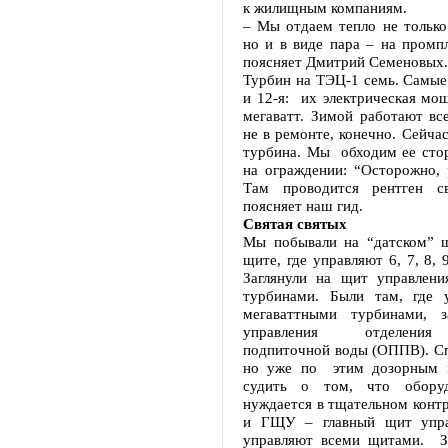
к жилищным компаниям.
– Мы отдаем тепло не только
но и в виде пара – на промп
поясняет Дмитрий Семеновых.
Турбин на ТЭЦ-1 семь. Самые
и 12-я: их электрическая мо
мегаватт. Зимой работают вс
не в ремонте, конечно. Сейчас
турбина. Мы обходим ее стор
на ограждении: “Осторожно, 
Там проводится рентген св
поясняет наш гид.
Святая святых
Мы побывали на “датском” 
щите, где управляют 6, 7, 8, 
Заглянули на щит управления
турбинами. Были там, где 
мегаваттными турбинами, 
управления отделения
подпиточной воды (ОППВ). Сп
но уже по этим дозорным 
судить о том, что обору
нуждается в тщательном контр
и ГЩУ – главный щит управ
управляют всеми щитами. З