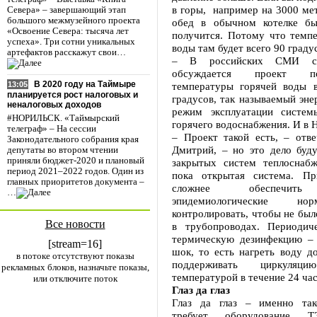
в горы, например на 3000 мет
Севера» – завершающий этап
большого межмузейного проекта
обед в обычном котелке бы
«Освоение Севера: тысяча лет
получится. Потому что темпе
успеха». Три сотни уникальных
воды там будет всего 90 граду
артефактов расскажут свои…
– В российских СМИ се
обсуждается проект 
В 2020 году на Таймыре
температуры горячей воды 
13:05
планируется рост налоговых и
градусов, так называемый эн
неналоговых доходов
режим эксплуатации систем
#НОРИЛЬСК. «Таймырский
горячего водоснабжения. И в 
телеграф» – На сессии
– Проект такой есть, – отве
Законодательного собрания края
Дмитрий, – но это дело буду
депутаты во втором чтении
приняли бюджет-2020 и плановый
закрытых систем теплоснаб
период 2021–2022 годов. Один из
пока открытая система. Пр
главных приоритетов документа –
сложнее обеспечить 
…
эпидемиологические н
контролировать, чтобы не был
Все новости
в трубопроводах. Периодич
термическую дезинфекцию –
[stream=16]
шок, то есть нагреть воду д
в потоке отсутствуют показы
поддерживать циркуля
рекламных блоков, назначьте показы,
температурой в течение 24 час
или отключите поток
Глаз да глаз
Глаз да глаз – именно так
требует оборудование