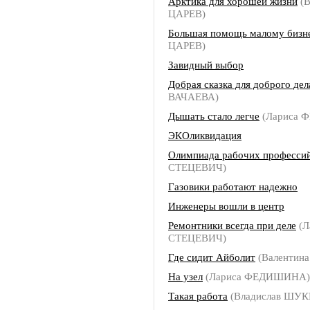
Арктика для хорошей жизни
(В
ЦАРЕВ)
Большая помощь малому бизн
ЦАРЕВ)
Завидный выбор
Добрая сказка для доброго дел
ВАЧАЕВА)
Дышать стало легче
(Лариса 
ЭКОликвидация
Олимпиада рабочих професси
СТЕЦЕВИЧ)
Газовики работают надежно
Инженеры вошли в центр
Ремонтники всегда при деле
(Л
СТЕЦЕВИЧ)
Где сидит Айболит
(Валентин
На узел
(Лариса ФЕДИШИНА)
Такая работа
(Владислав ШУ