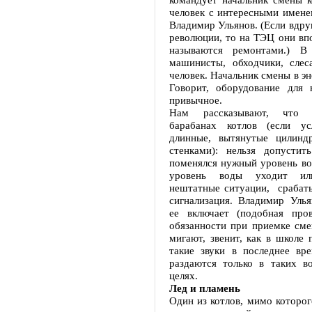
человек с интересными имене
Владимир Ульянов. (Если вдру
революции, то на ТЭЦ они вп
называются ремонтами.) В 
машинисты, обходчики, слес
человек. Начальник смены в эн
Говорит, оборудование для 
привычное.
Нам рассказывают, что 
барабанах котлов (если ус
длинные, вытянутые цилинд
стенками): нельзя допусти
поменялся нужный уровень во
уровень воды уходит и
нештатные ситуации, срабаты
сигнализация. Владимир Улья
ее включает (подобная про
обязанности при приемке сме
мигают, звенит, как в школе 
такие звуки в последнее вре
раздаются только в таких в
целях.
Лед и пламень
Один из котлов, мимо которо