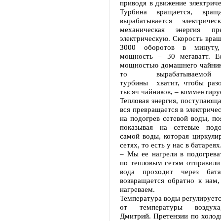
приводя в движение электриче
Турбина вращается, враща
вырабатывается электриче
механическая энергия пр
электрическую. Скорость вра
3000 оборотов в минуту, 
мощность – 30 мегаватт. Е
мощностью домашнего чайника
то вырабатываемой
турбины хватит, чтобы раз
тысяч чайников, – комментир
Тепловая энергия, поступающа
вся превращается в электричес
на подогрев сетевой воды, по
показывая на сетевые подо
самой воды, которая циркули
сетях, то есть у нас в батареях
– Мы ее нагрели в подогрева
по тепловым сетям отправили
вода проходит через батар
возвращается обратно к нам,
нагреваем.
Температура воды регулируетс
от температуры воздуха
Дмитрий. Претензии по холод