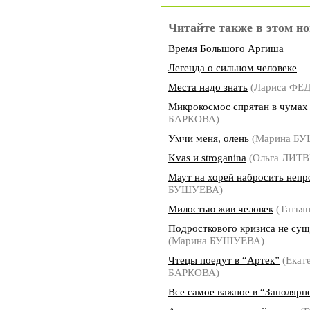
Читайте также в этом но
Время Большого Аргиша
Легенда о сильном человеке
Места надо знать
(Лариса Ф
Микрокосмос спрятан в чумах
БАРКОВА)
Умчи меня, олень
(Марина Б
Kvas и stroganina
(Ольга ЛИТ
Маут на хорей набросить непр
БУШУЕВА)
Милостью жив человек
(Татья
Подросткового кризиса не сущ
(Марина БУШУЕВА)
Чтецы поедут в “Артек”
(Екат
БАРКОВА)
Все самое важное в “Заполярн