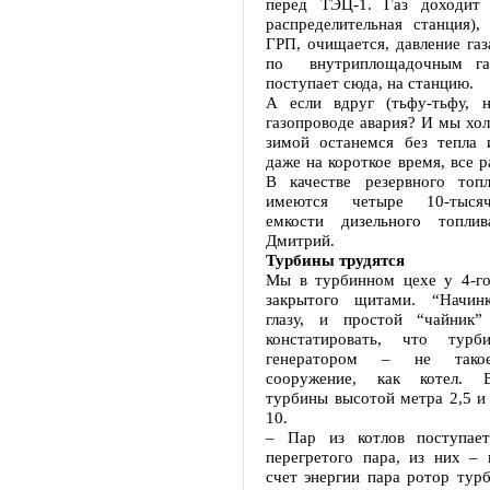
перед ТЭЦ-1. Газ доходит 
распределительная станция),
ГРП, очищается, давление газ
по внутриплощадочным га
поступает сюда, на станцию.
А если вдруг (тьфу-тьфу, 
газопроводе авария? И мы хо
зимой останемся без тепла 
даже на короткое время, все р
В качестве резервного топ
имеются четыре 10-тыся
емкости дизельного топлив
Дмитрий.
Турбины трудятся
Мы в турбинном цехе у 4-го 
закрытого щитами. “Начинк
глазу, и простой “чайник”
констатировать, что тур
генератором – не тако
сооружение, как котел. 
турбины высотой метра 2,5 и
10.
– Пар из котлов поступает
перегретого пара, из них – 
счет энергии пара ротор тур