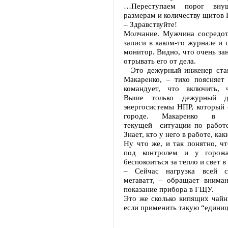
…Переступаем порог внуш
размерам и количеству щитов
– Здравствуйте!
Молчание. Мужчина сосредот
записи в каком-то журнале и 
монитор. Видно, что очень за
отрывать его от дела.
– Это дежурный инженер ста
Макаренко, – тихо поясняет
командует, что включить, 
Выше только дежурный ди
энергосистемы НПР, который 
городе. Макаренко в 
текущей ситуации по работе
Знает, кто у него в работе, ка
Ну что же, и так понятно, ч
под контролем и у горож
беспокоиться за тепло и свет в
– Сейчас нагрузка всей 
мегаватт, – обращает внима
показание прибора в ГЩУ.
Это же сколько кипящих чайн
если применить такую “единиц