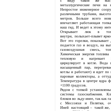
с виду такой же масш
металлургические печи на 
Непростое инженерное соору
различными трубами, высот
метров. Больше всего но
впечатляет работающая топка
наш гид. И ведет к этому инт
Открывает люк в т
внутри, полыхает-плывет ярк
Вот это горелки, показывает
подается газ и воздух, на вы
газовоздушная смесь, топ
Химическая энергия топлива 
тепловую и нагревает в
циркулирует в котле. Вода 
насыщенный пар, перегрева
котлы и работают) и идет по
паровые коллекторы, а оттуд
Температура в центре ядра ф
+1100 градусов.
Рядом с топкой установлены
системы газоснабжения. Кл
блоков во льду-инее, так как 
с Мессояхи и Пелятки, оч
Иней настоящий – такой же, 