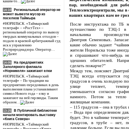
каким-то…
пар, необходимый для раб
Теплоэлектроцентрали, мы в о
Региональный оператор не
14:10
может вывезти мусор из
наших квартирах нам не гроз
поселков Таймыра
#НОРИЛЬСК. «Таймырский
После инструктажа по ТБ м
телеграф» – «РостТех» –
путешествию по ТЭЦ-1 в 
региональный оператор по вывозу
начальника производстве
твердых коммунальных отходов –
Дмитрия Семеновых. Запасае
подало в краевой арбитражный суд
какие обычно задают “чайник
иск к управлению
Росприроднадзора. Оператор…
жители Норильска тоже иногд
и спрашивают что-нибудь н
здешних обитателей. Напр
На предприятиях
14:05
сделать пожарче?”
Заполярного филиала
Между тем, поясняет Дмитрий
«Норникеля» зажигают елки
ТЭЦ всегда отпускается го
#НОРИЛЬСК. «Таймырский
телеграф» – По традиции на
градусов в очень холодную пог
предприятиях-передовиках в день
улице теплеет, темпе
выполнения плана устанавливают
уменьшается согласно график
символ Нового года – елку и
намного. Потом за тепло
зажигают на ней гирлянды. Таким
жилищные компании.
образом…
– 115 градусов – она в трубах 
В Публичной библиотеке
13:25
– Вода при определенном дав
начали монтировать выставку
будет. Это в чайнике температ
«Книга Севера»
градусов, в трубе – нет, 
#НОРИЛЬСК. «Таймырский
давление больше. Если вы под
телеграф» – Выставка «Книга