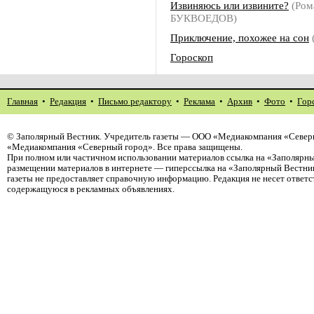
Извиняюсь или извините?
(Ром
БУКВОЕДОВ)
Приключение, похожее на сон
Гороскоп
Главная
•
Редакция
•
Письмо редактору
•
Реклама
•
Архив
•
Фото
•
Гор
©
Заполярный Вестник
. Учредитель газеты — ООО «Медиакомпания «Северн
«Медиакомпания «Северный город». Все права защищены.
При полном или частичном использовании материалов ссылка на «Заполярны
размещении материалов в интернете — гиперссылка на «Заполярный Вестник
газеты не предоставляет справочную информацию. Редакция не несет ответ
содержащуюся в рекламных объявлениях.