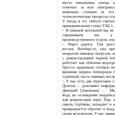
место начальника смены эл
отвечает за всю электрику
инженера станции (в его
технологические процессы ста
У входа в эту святую святых
принципиальная схема ТЭЦ-1.
– В пиковой котельной мы не 
спрашиваем мы у н
производственного отдела, изу
– Через дорогу. Там шест
котлов. Вообще-то, она пре
покрытия пиковых нагрузок, но
с реконструкцией первой бо
работает как обычная водогре
Просто нагреваем сетевую во
включим первую бойлерную г
турбиной, часть пиковых котло
– У нас есть две береговые с
Долгом, – дополняет инфор
Дмитрий Семеновых. – Мы
воду на охлаждение конденса
для конденсации пара. Пар, 
сквозь турбины, попадает в к
превращается обратно в воду
снова используем. У нас замкн