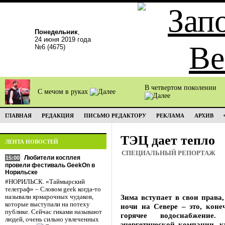
Понедельник
,
24 июня 2019 года
№6 (4675)
В четвертом поколении
С мечом в руках
ГЛАВНАЯ
РЕДАКЦИЯ
ПИСЬМО РЕДАКТОРУ
РЕКЛАМА
АРХИВ
ТЭЦ дает тепло
ЛЕНТА НОВОСТЕЙ
СПЕЦИАЛЬНЫЙ РЕПОРТАЖ
Любители косплея
15:00
провели фестиваль GeekOn в
Норильске
#НОРИЛЬСК. «Таймырский
телеграф» – Словом geek когда-то
Зима вступает в свои права
называли ярмарочных чудаков,
которые выступали на потеху
ночи на Севере – это, коне
публике. Сейчас гиками называют
горячее водоснабжение
людей, очень сильно увлеченных
энергетической компании, к