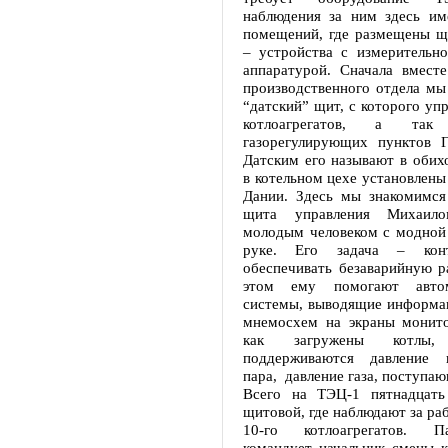
наблюдения за ним здесь име
помещений, где размещены щ
– устройства с измерительно
аппаратурой. Сначала вместе
производственного отдела мы
“датский” щит, с которого уп
котлоагрегатов, а та
газорегулирующих пунктов 
Датским его называют в обих
в котельном цехе установлены
Дании. Здесь мы знакомимс
щита управления Михаило
молодым человеком с модной 
руке. Его задача – конт
обеспечивать безаварийную р
этом ему помогают автом
системы, выводящие информ
мнемосхем на экраны монито
как загружены котлы
поддерживаются давление 
пара, давление газа, поступа
Всего на ТЭЦ-1 пятнадцать
щитовой, где наблюдают за рабо
10-го котлоагрегатов. П
командует начальник смены к