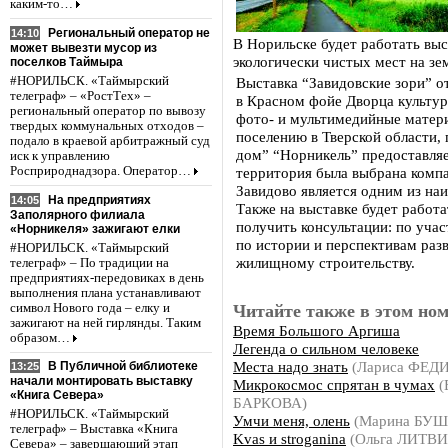
каким-то…
Региональный оператор не
14:10
В Норильске будет работать выс
может вывезти мусор из
экологически чистых мест на зе
поселков Таймыра
#НОРИЛЬСК. «Таймырский
Выставка “Завидовские зори” от
телеграф» – «РостТех» –
в Красном фойе Дворца культур
региональный оператор по вывозу
фото- и мультимедийные матер
твердых коммунальных отходов –
поселению в Тверской области,
подало в краевой арбитражный суд
дом” “Норникель” предоставляе
иск к управлению
Росприроднадзора. Оператор…
территория была выбрана комп
Завидово является одним из наи
На предприятиях
14:05
Также на выставке будет работ
Заполярного филиала
получить консультации: по уча
«Норникеля» зажигают елки
по истории и перспективам раз
#НОРИЛЬСК. «Таймырский
жилищному строительству.
телеграф» – По традиции на
предприятиях-передовиках в день
выполнения плана устанавливают
символ Нового года – елку и
Читайте также в этом ном
зажигают на ней гирлянды. Таким
Время Большого Аргиша
образом…
Легенда о сильном человеке
Места надо знать
(Лариса ФЕ
В Публичной библиотеке
13:25
начали монтировать выставку
Микрокосмос спрятан в чумах
(
«Книга Севера»
БАРКОВА)
#НОРИЛЬСК. «Таймырский
Умчи меня, олень
(Марина БУ
телеграф» – Выставка «Книга
Kvas и stroganina
(Ольга ЛИТВ
Севера» – завершающий этап