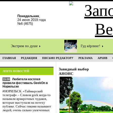
Понедельник
,
24 июня 2019 года
№6 (4675)
Экстрим по душе
Гуд кёрлинг!
ГЛАВНАЯ
РЕДАКЦИЯ
ПИСЬМО РЕДАКТОРУ
РЕКЛАМА
АРХИВ
Завидный выбор
ЛЕНТА НОВОСТЕЙ
АНОНС
Любители косплея
15:00
провели фестиваль GeekOn в
Норильске
#НОРИЛЬСК. «Таймырский
телеграф» – Словом geek когда-то
называли ярмарочных чудаков,
которые выступали на потеху
публике. Сейчас гиками называют
людей, очень сильно увлеченных