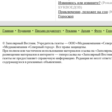
Извиняюсь или извините?
(Рома
БУКВОЕДОВ)
Приключение, похожее на сон
(
Гороскоп
Главная
•
Редакция
•
Письмо редактору
•
Реклама
•
Архив
•
Фото
•
Гор
©
Заполярный Вестник
. Учредитель газеты — ООО «Медиакомпания «Северн
«Медиакомпания «Северный город». Все права защищены.
При полном или частичном использовании материалов ссылка на «Заполярны
размещении материалов в интернете — гиперссылка на «Заполярный Вестник
газеты не предоставляет справочную информацию. Редакция не несет ответ
содержащуюся в рекламных объявлениях.