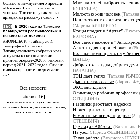
Маут на хорей набросить непро
большого межмузейного проекта
БУШУЕВА)
«Освоение Севера: тысяча лет
успеха». Три сотни уникальных
Милостью жив человек
(Татьян
артефактов расскажут свои…
Подросткового кризиса не суще
(Марина БУШУЕВА)
В 2020 году на Таймыре
13:05
Чтецы поедут в “Артек”
(Екатер
планируется рост налоговых и
неналоговых доходов
БАРКОВА)
Все самое важное в “Заполярно
#НОРИЛЬСК. «Таймырский
телеграф» – На сессии
Арктика для хорошей жизни
(Ви
Законодательного собрания края
Большая помощь малому бизне
депутаты во втором чтении
ЦАРЕВ)
приняли бюджет-2020 и плановый
Добрая сказка для доброго дела
период 2021–2022 годов. Один из
ВАЧАЕВА)
главных приоритетов документа –
…
ТЭЦ дает тепло
(Татьяна РЫЧК
Дышать стало легче
(Лариса Ф
ЭКОликвидация
Все новости
Олимпиада рабочих профессий
[stream=16]
СТЕЦЕВИЧ)
в потоке отсутствуют показы
Газовики работают надежно
рекламных блоков, назначьте показы,
Инженеры вошли в центр
или отключите поток
Ремонтники всегда при деле
(Ла
СТЕЦЕВИЧ)
Где сидит Айболит
(Валентина
На узел
(Лариса ФЕДИШИНА)
Такая работа
(Владислав ШУК