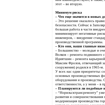
этот – во вторую.
Минимум риска
– Что еще значится в новых 
– Это решение оказалось прави
безопасности. Сейчас в Заполя
большая работа в части внедре
минимизирует негативные риски
инженеров, – внедрение станда
производственной программы.
– Кто они, ваши главные ин
– Большинство – молодые и оче
Волков – ремонта подвижного 
Идиятшин – ремонта карьерной
Максим Фролов, отвечающий за
сооружения) родился в 1965-м. 
У всех нас одни приоритеты: с
основных производственных фо
оборудования и производства. О
ответственности, а у меня – в 
– Планируются ли подобные 
– “Норильсктрансремонту” уже д
развития и совершенствования п
модернизация производства гор