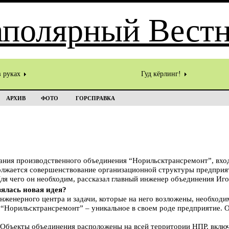
в руках
Гуд кёрлинг!
АРХИВ
ФОТО
ГОРСПРАВКА
вания производственного объединения “Норильсктрансремонт”, вхо
лжается совершенствование организационной структуры предприят
ля чего он необходим, рассказал главный инженер объединения 
зялась новая идея?
инженерного центра и задачи, которые на него возложены, необходи
“Норильсктрансремонт” – уникальное в своем роде предприятие. 
Объекты объединения расположены на всей территории НПР, включ