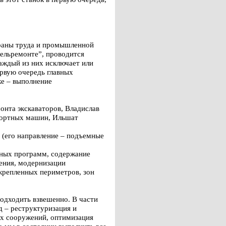
храны труда и промышленной
кельремонте”, проводится
Каждый из них исключает или
ервую очередь главных
же – выполнение
онта экскаваторов, Владислав
спортных машин, Ильшат
 (его направление – подъемные
нных программ, содержание
ения, модернизации
акрепленных периметров, зон
подходить взвешенно. В части
д – реструктуризация и
ых сооружений, оптимизация