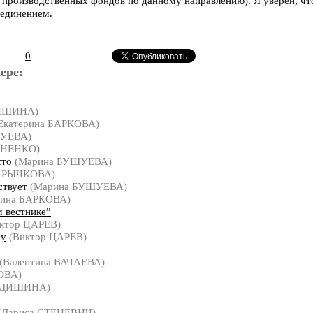
 производственных фондов по данному направлению). Я уверен, чт
ъединением.
0
ере:
ДИШИНА)
Екатерина БАРКОВА)
ШУЕВА)
ИНЕНКО)
сто
(Марина БУШУЕВА)
а РЫЧКОВА)
ствует
(Марина БУШУЕВА)
рина БАРКОВА)
м вестнике”
ктор ЦАРЕВ)
су
(Виктор ЦАРЕВ)
(Валентина ВАЧАЕВА)
ОВА)
ЕДИШИНА)
(Лариса СТЕЦЕВИЧ)