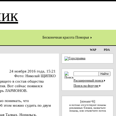
Бесконечная красота Поморья
WAP
PDA
24 ноября 2016 года, 15:21
Фото: Николай ЩИПКО
Расширенный поиск
дящего в состав общества
ия. Вот сейчас появился
Поиск на форуме
Игорь ЛАРИОНОВ.
мо понимать, что
[stream=6]
Об этом можно судить по двум
в потоке отсутствуют показы
рекламных блоков, назначьте
показы, или отключите поток
ая Талнах, Норильск,