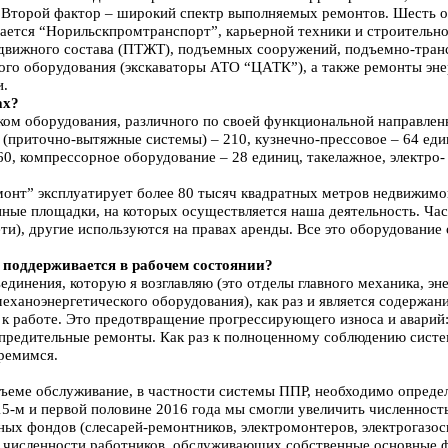
. Второй фактор – широкий спектр выполняемых ремонтов. Шесть о
мается “Норильскпромтранспорт”, карьерной техники и строитель
одвижного состава (ПТЖТ), подъемных сооружений, подъемно-тра
ого оборудования (экскаваторы АТО “ЦАТК”), а также ремонты эне
и.
ах?
м оборудования, различного по своей функциональной направлен
 (приточно-вытяжные системы) – 210, кузнечно-прессовое – 64 ед
 60, компрессорное оборудование – 28 единиц, такелажное, электро
онт” эксплуатирует более 80 тысяч квадратных метров недвижимо
ные площадки, на которых осуществляется наша деятельность. Част
ети), другие используются на правах аренды. Все это оборудовани
к поддерживается в рабочем состоянии?
динения, которую я возглавляю (это отделы главного механика, эне
ханоэнергетического оборудования), как раз и является содержа
 к работе. Это предотвращение прогрессирующего износа и аварий
предительные ремонты. Как раз к полноценному соблюдению сист
ремимся.
ъеме обслуживание, в частности системы ППР, необходимо опреде
15-м и первой половине 2016 года мы смогли увеличить численност
ых фондов (слесарей-ремонтников, электромонтеров, электрогазосв
 численности работников, обслуживающих собственные основные ф