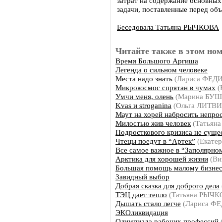
затрат на содержание основных
задачи, поставленные перед об
Беседовала Татьяна РЫЧКОВА
Читайте также в этом ном
Время Большого Аргиша
Легенда о сильном человеке
Места надо знать
(Лариса ФЕ
Микрокосмос спрятан в чумах
(
Умчи меня, олень
(Марина БУ
Kvas и stroganina
(Ольга ЛИТВ
Маут на хорей набросить непро
Милостью жив человек
(Татьян
Подросткового кризиса не суще
Чтецы поедут в “Артек”
(Екате
Все самое важное в “Заполярно
Арктика для хорошей жизни
(Ви
Большая помощь малому бизне
Завидный выбор
Добрая сказка для доброго дела
ТЭЦ дает тепло
(Татьяна РЫЧК
Дышать стало легче
(Лариса Ф
ЭКОликвидация
Олимпиада рабочих профессий