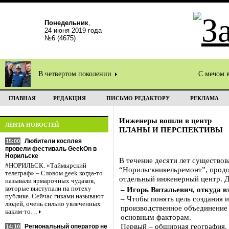
Понедельник
,
24 июня 2019 года
№6 (4675)
В четвертом поколении
С мечом 
ГЛАВНАЯ
РЕДАКЦИЯ
ПИСЬМО РЕДАКТОРУ
РЕКЛАМА
Инженеры вошли в центр
ЛЕНТА НОВОСТЕЙ
ПЛАНЫ И ПЕРСПЕКТИВЫ
Любители косплея
15:00
провели фестиваль GeekOn в
Норильске
В течение десяти лет существо
#НОРИЛЬСК. «Таймырский
“Норильскникельремонт”, продо
телеграф» – Словом geek когда-то
отдельный инженерный центр. Д
называли ярмарочных чудаков,
которые выступали на потеху
– Игорь Витальевич, откуда в
публике. Сейчас гиками называют
– Чтобы понять цель создания 
людей, очень сильно увлеченных
производственное объединение 
каким-то…
основным факторам.
Первый – обширная география. 
Региональный оператор не
14:10