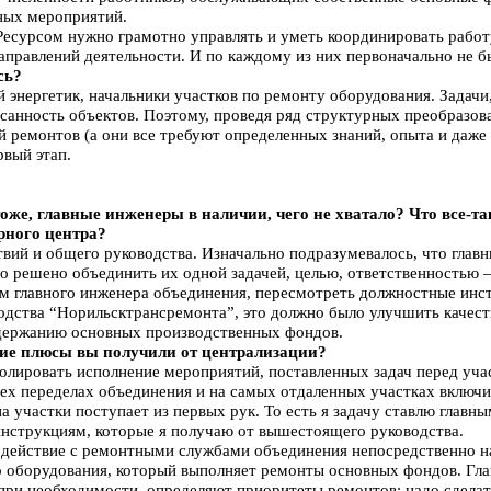
ных мероприятий.
 Ресурсом нужно грамотно управлять и уметь координировать работу
правлений деятельности. И по каждому из них первоначально не б
сь?
й энергетик, начальники участков по ремонту оборудования. Задачи
санность объектов. Поэтому, проведя ряд структурных преобразова
ий ремонтов (а они все требуют определенных знаний, опыта и даже
рвый этап.
 тоже, главные инженеры в наличии, чего не хватало? Что все-
рного центра?
твий и общего руководства. Изначально подразумевалось, что гла
о решено объединить их одной задачей, целью, ответственностью 
м главного инженера объединения, пересмотреть должностные инс
дства “Норильсктрансремонта”, это должно было улучшить качест
держанию основных производственных фондов.
ие плюсы вы получили от централизации?
ролировать исполнение мероприятий, поставленных задач перед уча
сех переделах объединения и на самых отдаленных участках включи
 участки поступает из первых рук. То есть я задачу ставлю главны
инструкциям, которые я получаю от вышестоящего руководства.
действие с ремонтными службами объединения непосредственно на 
о оборудования, который выполняет ремонты основных фондов. Гла
 при необходимости, определяют приоритеты ремонтов: надо сделать