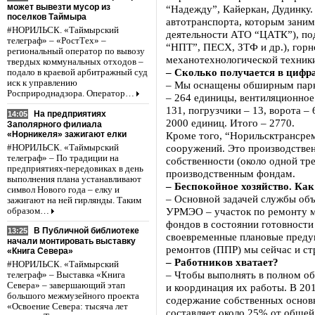
может вывезти мусор из
“Надежду”, Кайеркан, Дудинку
поселков Таймыра
автотранспорта, которым зани
#НОРИЛЬСК. «Таймырский
деятельности АТО “ЦАТК”), п
телеграф» – «РостТех» –
“НПТ”, ПЕСХ, ЗТФ и др.), горн
региональный оператор по вывозу
механотехнологической техник
твердых коммунальных отходов –
– Сколько получается в цифр
подало в краевой арбитражный суд
иск к управлению
– Мы оснащены обширным парко
Росприроднадзора. Оператор…
– 264 единицы, вентиляционное
131, погрузчики – 13, ворота –
На предприятиях
14:05
2000 единиц. Итого – 2770.
Заполярного филиала
«Норникеля» зажигают елки
Кроме того, “Норильсктрансрем
сооружений. Это производствен
#НОРИЛЬСК. «Таймырский
телеграф» – По традиции на
собственности (около одной тр
предприятиях-передовиках в день
производственным фондам.
выполнения плана устанавливают
– Беспокойное хозяйство. Ка
символ Нового года – елку и
– Основной задачей службы объе
зажигают на ней гирлянды. Таким
УРМЭО – участок по ремонту ме
образом…
фондов в состоянии готовности
В Публичной библиотеке
13:25
своевременные плановые преду
начали монтировать выставку
ремонтов (ППР) мы сейчас и ст
«Книга Севера»
– Работников хватает?
#НОРИЛЬСК. «Таймырский
– Чтобы выполнять в полном об
телеграф» – Выставка «Книга
Севера» – завершающий этап
и координация их работы. В 20
большого межмузейного проекта
содержание собственных основн
«Освоение Севера: тысяча лет
составляет около 25% от общей