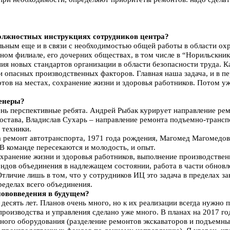
должностных инструкциях сотрудников центра?
льным еще и в связи с необходимостью общей работы в области о
рном филиале, его дочерних обществах, в том числе в “Норильскни
ния новых стандартов организации в области безопасности труда. 
 опасных производственных факторов. Главная наша задача, и в п
ртов на местах, сохранение жизни и здоровья работников. Потом у
женеры?
нь перспективные ребята. Андрей Рыбак курирует направление рем
состава, Владислав Сухарь – направление ремонта подъемно-тран
 техники.
 ремонт автотранспорта, 1971 года рождения, Магомед Магомедов
В команде пересекаются и молодость, и опыт.
охранение жизни и здоровья работников, выполнение производстве
ндов объединения в надлежащем состоянии, работа в части обновл
тличие лишь в том, что у сотрудников ИЦ это задача в пределах з
пределах всего объединения.
нововведения в будущем?
есять лет. Планов очень много, но к их реализации всегда нужно 
роизводства и управления сделано уже много. В планах на 2017 го
ного оборудования (разделение ремонтов экскаваторов и подъемн