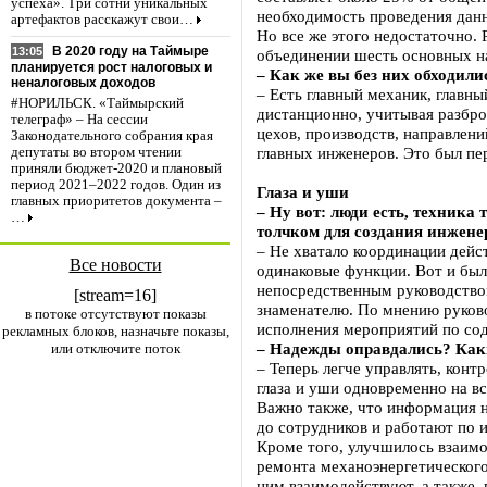
успеха». Три сотни уникальных
необходимость проведения дан
артефактов расскажут свои…
Но все же этого недостаточно.
В 2020 году на Таймыре
13:05
объединении шесть основных на
планируется рост налоговых и
– Как же вы без них обходили
неналоговых доходов
– Есть главный механик, главны
#НОРИЛЬСК. «Таймырский
дистанционно, учитывая разбро
телеграф» – На сессии
цехов, производств, направлен
Законодательного собрания края
главных инженеров. Это был пе
депутаты во втором чтении
приняли бюджет-2020 и плановый
период 2021–2022 годов. Один из
Глаза и уши
главных приоритетов документа –
– Ну вот: люди есть, техника
…
толчком для создания инжене
– Не хватало координации дейс
Все новости
одинаковые функции. Вот и был
непосредственным руководство
[stream=16]
знаменателю. По мнению руково
в потоке отсутствуют показы
исполнения мероприятий по со
рекламных блоков, назначьте показы,
– Надежды оправдались? Как
или отключите поток
– Теперь легче управлять, конт
глаза и уши одновременно на в
Важно также, что информация на
до сотрудников и работают по 
Кроме того, улучшилось взаимо
ремонта механоэнергетическог
ним взаимодействуют, а также,