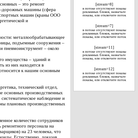
сновных – это ремонт
[stream=8]
но-дорожных машины (сфера
в потоке отсутствуют показы
рекламных блоков, назначьте
нспортных машин (краны ООО
показы, или отключите поток
ргетической и
[stream=7]
в потоке отсутствуют показы
рекламных блоков, назначьте
ности: металлообрабатывающее
показы, или отключите поток
иницы, подъемные сооружения –
[stream=11]
- и пневмоинструмент – около
в потоке отсутствуют показы
рекламных блоков, назначьте
го имущества – зданий и
показы, или отключите поток
ь из них находится в
[stream=12]
е относится к нашим основным
в потоке отсутствуют показы
рекламных блоков, назначьте
показы, или отключите поток
ргетика, технический отдел,
ние основных производственных
: систематическое наблюдение и
емы плановых производственных
ленное количество сотрудников
ь ремонтного персонала на
арщиков) на 23 человека, что
онды. Естественно, доказав