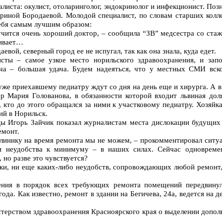
алиста: окулист, отоларинголог, эндокринолог и инфекционист. По
риной Бородаевой. Молодой специалист, по словам старших колле
себя самым лучшим образом:
лучится очень хороший доктор, – сообщила “ЗВ” медсестра со стаж
живает…
вой, северный город ее не испугал, так как она знала, куда едет.
исты – самое узкое место норильского здравоохранения, и запо
ача – большая удача. Будем надеяться, что у местных СМИ вск
 уже приехавшему педиатру ждут со дня на день еще и хирурга. А 
р Мария Голованова, в обязанности которой входит львиная дол
, кто до этого обращался за ними к участковому педиатру. Хозяйк
ий в Норильск.
цы Игорь Зайчик показал журналистам места дислокации будущих 
емонт.
клинику на время ремонта мы не можем, – прокомментировал ситу
ти неудобства к минимуму – в наших силах. Сейчас одновреме
 но разве это чувствуется?
ски, ни еще каких-либо неудобств, сопровождающих любой ремонт
ения в порядок всех требующих ремонта помещений передвинул
ода. Как известно, ремонт в здании на Бегичева, 24а, ведется на
терством здравоохранения Красноярского края о выделении дополн