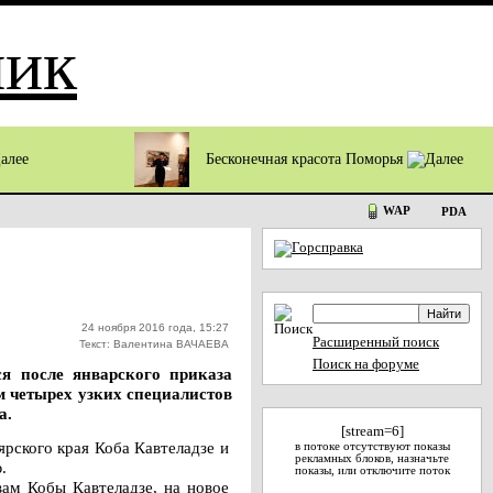
Бесконечная красота Поморья
WAP
PDA
24 ноября 2016 года, 15:27
Расширенный поиск
Текст: Валентина ВАЧАЕВА
Поиск на форуме
ся после январского приказа
м четырех узких специалистов
а.
[stream=6]
рского края Коба Кавтеладзе и
в потоке отсутствуют показы
рекламных блоков, назначьте
.
показы, или отключите поток
вам Кобы Кавтеладзе, на новое