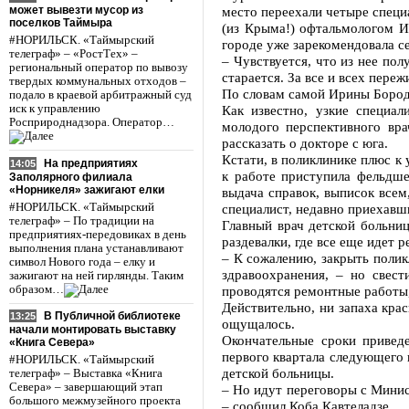
может вывезти мусор из
место переехали четыре специ
поселков Таймыра
(из Крыма!) офтальмологом И
#НОРИЛЬСК. «Таймырский
городе уже зарекомендовала 
телеграф» – «РостТех» –
– Чувствуется, что из нее по
региональный оператор по вывозу
старается. За все и всех пере
твердых коммунальных отходов –
По словам самой Ирины Бородае
подало в краевой арбитражный суд
иск к управлению
Как известно, узкие специал
Росприроднадзора. Оператор…
молодого перспективного вр
рассказать о докторе с юга.
Кстати, в поликлинике плюс к
На предприятиях
14:05
к работе приступила фельдше
Заполярного филиала
«Норникеля» зажигают елки
выдача справок, выписок всем
#НОРИЛЬСК. «Таймырский
специалист, недавно приехавш
телеграф» – По традиции на
Главный врач детской больни
предприятиях-передовиках в день
раздевалки, где все еще идет р
выполнения плана устанавливают
– К сожалению, закрыть поли
символ Нового года – елку и
здравоохранения, – но свес
зажигают на ней гирлянды. Таким
образом…
проводятся ремонтные работы,
Действительно, ни запаха кра
В Публичной библиотеке
13:25
ощущалось.
начали монтировать выставку
Окончательные сроки привед
«Книга Севера»
первого квартала следующего г
#НОРИЛЬСК. «Таймырский
детской больницы.
телеграф» – Выставка «Книга
Севера» – завершающий этап
– Но идут переговоры с Минис
большого межмузейного проекта
– сообщил Коба Кавтеладзе.