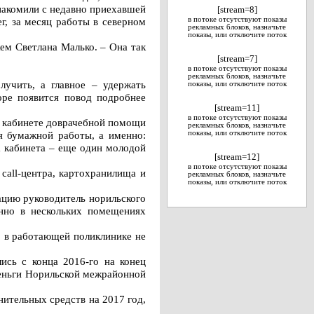
знакомили с недавно приехавшей
[stream=8]
г, за месяц работы в северном
в потоке отсутствуют показы
рекламных блоков, назначьте
показы, или отключите поток
ем Светлана Малько. – Она так
[stream=7]
в потоке отсутствуют показы
рекламных блоков, назначьте
лучить, а главное – удержать
показы, или отключите поток
оре появится повод подробнее
[stream=11]
в потоке отсутствуют показы
в кабинете доврачебной помощи
рекламных блоков, назначьте
я бумажной работы, а именно:
показы, или отключите поток
а кабинета – еще один молодой
[stream=12]
в потоке отсутствуют показы
call-центра, картохранилища и
рекламных блоков, назначьте
показы, или отключите поток
ацию руководитель норильского
нно в нескольких помещениях
, в работающей поликлинике не
ись с конца 2016-го на конец
 деньги Норильской межрайонной
ительных средств на 2017 год,