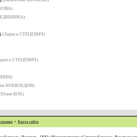
КОВА)
ФЕДИШИНА)
й
(Лариса СТЕЦЕВИЧ)
ариса СТЕЦЕВИЧ)
КШИН)
ан БУКВОЕДОВ)
(Юлия КОХ)
справка
•
Карта сайта