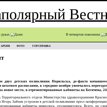
в руках
В четвертом поколении
АРХИВ
ФОТО
ГОРСПРАВКА
ит
ие двух детских поликлиник Норильска, де-факто начавшее
 штатном расписании, к середине ноября увенчалось переездо
на новое место, в отремонтированные кабинеты на Бегичева, 24
 Территориального отдела Министерства здравоохранения Красноя
ы Игорь Зайчик устроили в детской поликлинике пресс-конференцию
нтированные кабинеты невролога, отоларинголога. Всего, по сло