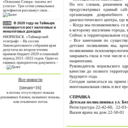
«Освоение Севера: тысяча лет
По его словам, решением к
успеха». Три сотни уникальных
предусматривал единый call
артефактов расскажут свои…
организация доврачебного
диагностического центра, где 
В 2020 году на Таймыре
13:05
– Когда мы познакомились со 
планируется рост налоговых и
к которому население города, 
неналоговых доходов
Сейчас в территориальном отд
#НОРИЛЬСК. «Таймырский
– Все замечания по существу
телеграф» – На сессии
детских поликлиник мы, кро
Законодательного собрания края
депутаты во втором чтении
поликлиники психоневрологиче
приняли бюджет-2020 и плановый
закрывать глаза в том числе и
период 2021–2022 годов. Один из
пациентами.
главных приоритетов документа –
Руководитель норильского зд
…
качестве до полного территор
будущего года.
Все новости
Сегодня записаться на прием 
многоканальная связь и все п
[stream=16]
в потоке отсутствуют показы
СПРАВКА
рекламных блоков, назначьте показы,
или отключите поток
Детская поликлиника ул. Бег
Регистратура 22-42-60, 22-03-
Вызов врача на дом 22-50-01