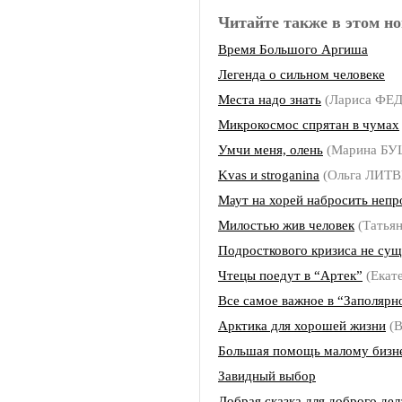
Читайте также в этом но
Время Большого Аргиша
Легенда о сильном человеке
Места надо знать
(Лариса Ф
Микрокосмос спрятан в чумах
Умчи меня, олень
(Марина Б
Kvas и stroganina
(Ольга ЛИТ
Маут на хорей набросить непр
Милостью жив человек
(Татья
Подросткового кризиса не сущ
Чтецы поедут в “Артек”
(Екат
Все самое важное в “Заполярн
Арктика для хорошей жизни
(В
Большая помощь малому бизн
Завидный выбор
Добрая сказка для доброго дел