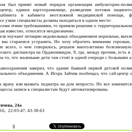
рая был принят новый порядок организации амбулаторно-поли
-центр, единое картохранилище, разведение потоков пациент
 кабинета и кабинета неотложной медицинской помощи, фо
все узкие специалисты должны находиться в одном месте:
всеми этими требованиями, то приняли решение о территориальном
как известно, относится неоднозначно.
еле изучают петицию недовольных объединением норильчан, вычлен
 мы стараемся устранить. Но хочу обратить внимание горожан, 
ме всего, о чем говорилось, решаем многолетнюю болезненну
ского диспансера на Орджоникидзе, 9, где, между прочим, есть и
 на то, что маленькие дети там стоят в одной очереди с больными
равоохранения заверил, что здание бывшей первой детской поли
иального объединения. А Игорь Зайчик пообещал, что call-центр з
к врачу или вызвать педиатра на дом непросто. Но все изменится,
роцессы записи к специалистам будут автоматизированы.
ичева, 24а
16, 22-03-47, 43-38-63
0