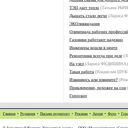
ТЭЦ дает тепло
(Татьяна РЫЧ
Дышать стало легче
(Лариса 
ЭКОликвидация
Олимпиада рабочих професси
Газовики работают надежно
Инженеры вошли в центр
Ремонтники всегда при деле
(Л
На узел
(Лариса ФЕДИШИНА)
Такая работа
(Владислав ШУ
Извиняюсь или извините?
(Ром
Приключение, похожее на сон
Гороскоп
Главная
•
Редакция
•
Письмо редактору
•
Реклама
•
Архив
•
Фото
•
Гор