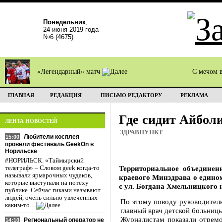
Понедельник
,
24 июня 2019 года
№6 (4675)
«Легендарный» матч
С мечом 
ГЛАВНАЯ
РЕДАКЦИЯ
ПИСЬМО РЕДАКТОРУ
РЕКЛАМА
Где сидит Айбол
ЛЕНТА НОВОСТЕЙ
ЗДРАВПУНКТ
Любители косплея
15:00
провели фестиваль GeekOn в
Норильске
#НОРИЛЬСК. «Таймырский
Территориальное объединен
телеграф» – Словом geek когда-то
называли ярмарочных чудаков,
краевого Минздрава о едином
которые выступали на потеху
с ул. Богдана Хмельницкого 
публике. Сейчас гиками называют
людей, очень сильно увлеченных
По этому поводу руководитель
каким-то…
главный врач детской больниц
Журналистам показали отремо
Региональный оператор не
14:10