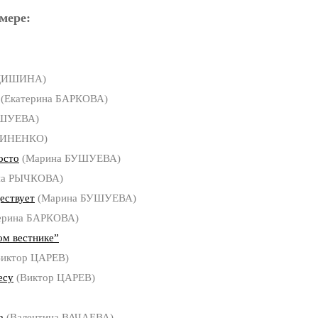
мере:
ЕДИШИНА)
(Екатерина БАРКОВА)
УШУЕВА)
ВИНЕНКО)
осто
(Марина БУШУЕВА)
на РЫЧКОВА)
ествует
(Марина БУШУЕВА)
ерина БАРКОВА)
ом вестнике”
иктор ЦАРЕВ)
есу
(Виктор ЦАРЕВ)
а
(Валентина ВАЧАЕВА)