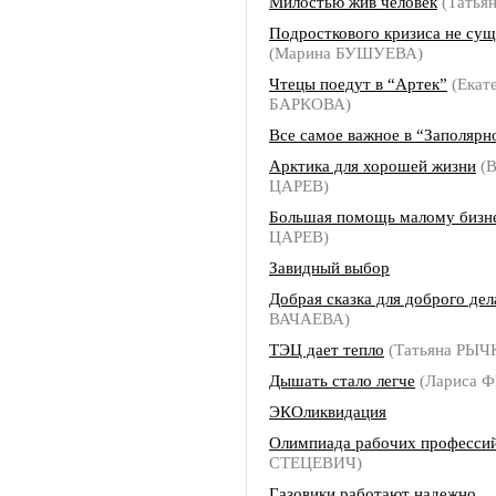
Милостью жив человек
(Татья
Подросткового кризиса не сущ
(Марина БУШУЕВА)
Чтецы поедут в “Артек”
(Екат
БАРКОВА)
Все самое важное в “Заполярн
Арктика для хорошей жизни
(В
ЦАРЕВ)
Большая помощь малому бизн
ЦАРЕВ)
Завидный выбор
Добрая сказка для доброго дел
ВАЧАЕВА)
ТЭЦ дает тепло
(Татьяна РЫЧ
Дышать стало легче
(Лариса 
ЭКОликвидация
Олимпиада рабочих професси
СТЕЦЕВИЧ)
Газовики работают надежно