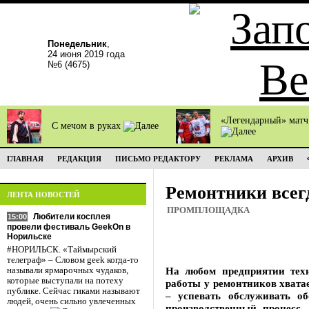
Понедельник
,
24 июня 2019 года
№6 (4675)
«Легендарный» мат
С мечом в руках
ГЛАВНАЯ
РЕДАКЦИЯ
ПИСЬМО РЕДАКТОРУ
РЕКЛАМА
АРХИВ
Ремонтники всег
ЛЕНТА НОВОСТЕЙ
ПРОМПЛОЩАДКА
Любители косплея
15:00
провели фестиваль GeekOn в
Норильске
#НОРИЛЬСК. «Таймырский
телеграф» – Словом geek когда-то
На любом предприятии техн
называли ярмарочных чудаков,
которые выступали на потеху
работы у ремонтников хватае
публике. Сейчас гиками называют
– успевать обслуживать об
людей, очень сильно увлеченных
производственный процесс.