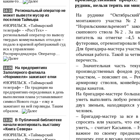
каким-то…
рудник, нельзя терять ни ми
Региональный оператор не
14:10
На руднике “Октябрьский
может вывезти мусор из
поселков Таймыра
монтажного участка №2 т
#НОРИЛЬСК. «Таймырский
“Норильскникельремонт” за
телеграф» – «РостТех» –
скипового ствола №2 . За ш
региональный оператор по вывозу
питатель на отметке –4,5 
твердых коммунальных отходов –
футеровки, отремонтировали б
подало в краевой арбитражный суд
Для бригадира-мастера участка
иск к управлению
Росприроднадзора. Оператор…
обычная работа. Такой за четве
перечесть.
– Значительная часть тек
На предприятиях
14:05
производственных фондов р
Заполярного филиала
участком, – поясняет он. – Р
«Норникеля» зажигают елки
армировку стволов, конвейер
#НОРИЛЬСК. «Таймырский
телеграф» – По традиции на
виды канатов.
предприятиях-передовиках в день
На бригадире-мастере большая
выполнения плана устанавливают
уметь выполнять любую ремон
символ Нового года – елку и
двух звеньев, находящихся у
зажигают на ней гирлянды. Таким
человек.
образом…
– Бригадир-мастер за все в
В Публичной библиотеке
13:25
спросить или указать, что ем
начали монтировать выставку
уметь, – считает Касьянов. –
«Книга Севера»
важное по своему предназн
#НОРИЛЬСК. «Таймырский
прочему, еще и весьма дорого
телеграф» – Выставка «Книга