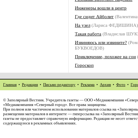
Инженеры вошли в центр
Где сидит Айболит
(Валентин
На узел
(Лариса ФЕДИШИНА)
Такая работа
(Владислав ШУ
Извиняюсь или извините?
(Ром
БУКВОЕДОВ)
Приключение, похожее на сон
Гороскоп
Главная
•
Редакция
•
Письмо редактору
•
Реклама
•
Архив
•
Фото
•
Гор
©
Заполярный Вестник
. Учредитель газеты — ООО «Медиакомпания «Северн
«Медиакомпания «Северный город». Все права защищены.
При полном или частичном использовании материалов ссылка на «Заполярны
размещении материалов в интернете — гиперссылка на «Заполярный Вестник
газеты не предоставляет справочную информацию. Редакция не несет ответ
содержащуюся в рекламных объявлениях.