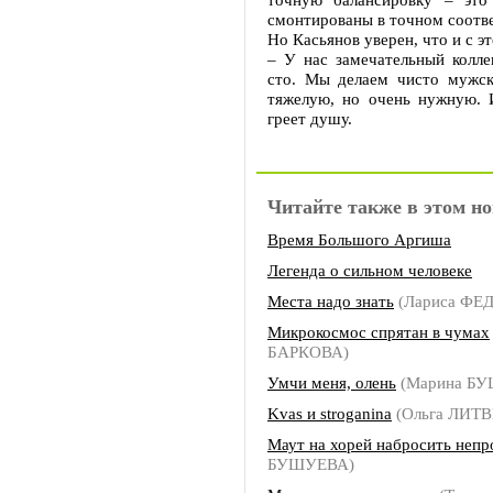
смонтированы в точном соотве
Но Касьянов уверен, что и с э
– У нас замечательный колле
сто. Мы делаем чисто мужск
тяжелую, но очень нужную. И
греет душу.
Читайте также в этом но
Время Большого Аргиша
Легенда о сильном человеке
Места надо знать
(Лариса Ф
Микрокосмос спрятан в чумах
БАРКОВА)
Умчи меня, олень
(Марина Б
Kvas и stroganina
(Ольга ЛИТ
Маут на хорей набросить непр
БУШУЕВА)