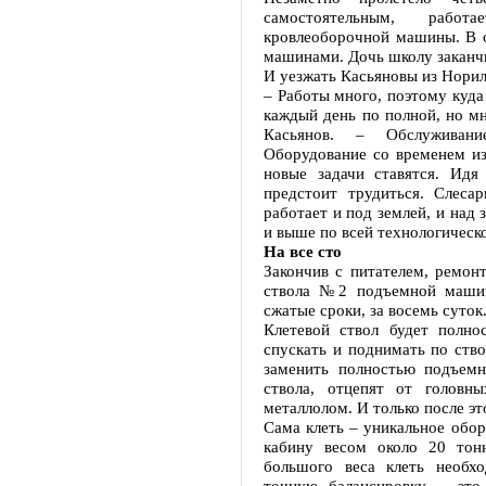
самостоятельным, рабо
кровлеоборочной машины. В о
машинами. Дочь школу заканчи
И уезжать Касьяновы из Норил
– Работы много, поэтому куда
каждый день по полной, но мн
Касьянов. – Обслуживан
Оборудование со временем из
новые задачи ставятся. Идя
предстоит трудиться. Слес
работает и под землей, и над 
и выше по всей технологическ
На все сто
Закончив с питателем, ремонт
ствола №2 подъемной маши
сжатые сроки, за восемь суток
Клетевой ствол будет полно
спускать и поднимать по ств
заменить полностью подъем
ствола, отцепят от головн
металлолом. И только после эт
Сама клеть – уникальное обор
кабину весом около 20 тон
большого веса клеть необх
точную балансировку – это