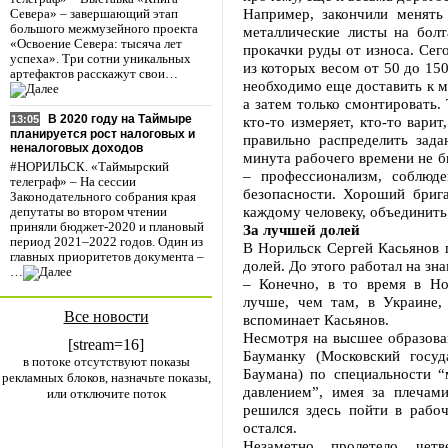
Например, закончили менять
Севера» – завершающий этап
большого межмузейного проекта
металлические листы на бол
«Освоение Севера: тысяча лет
прокачки руды от износа. Сег
успеха». Три сотни уникальных
из которых весом от 50 до 150
артефактов расскажут свои…
необходимо еще доставить к м
а затем только смонтировать. 
В 2020 году на Таймыре
кто-то измеряет, кто-то варит
13:05
планируется рост налоговых и
правильно распределить зада
неналоговых доходов
минута рабочего времени не б
#НОРИЛЬСК. «Таймырский
– профессионализм, соблюд
телеграф» – На сессии
безопасности. Хороший бриг
Законодательного собрания края
каждому человеку, объединить 
депутаты во втором чтении
приняли бюджет-2020 и плановый
За лучшей долей
период 2021–2022 годов. Один из
В Норильск Сергей Касьянов 
главных приоритетов документа –
долей. До этого работал на з
…
– Конечно, в то время в Но
лучше, чем там, в Украине,
Все новости
вспоминает Касьянов.
Несмотря на высшее образован
[stream=16]
Бауманку (Московский госуд
в потоке отсутствуют показы
Баумана) по специальности 
рекламных блоков, назначьте показы,
давлением”, имея за плечам
или отключите поток
решился здесь пойти в рабоч
остался.
Незаметно пролетело чет