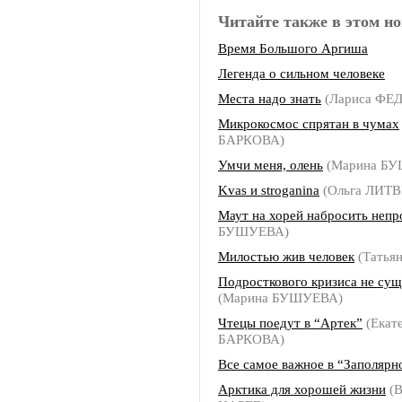
Читайте также в этом но
Время Большого Аргиша
Легенда о сильном человеке
Места надо знать
(Лариса Ф
Микрокосмос спрятан в чумах
БАРКОВА)
Умчи меня, олень
(Марина Б
Kvas и stroganina
(Ольга ЛИТ
Маут на хорей набросить непр
БУШУЕВА)
Милостью жив человек
(Татья
Подросткового кризиса не сущ
(Марина БУШУЕВА)
Чтецы поедут в “Артек”
(Екат
БАРКОВА)
Все самое важное в “Заполярн
Арктика для хорошей жизни
(В