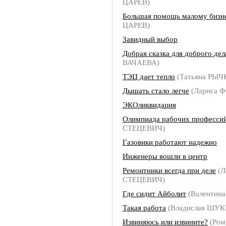
ЦАРЕВ)
Большая помощь малому бизн
ЦАРЕВ)
Завидный выбор
Добрая сказка для доброго дел
ВАЧАЕВА)
ТЭЦ дает тепло
(Татьяна РЫЧ
Дышать стало легче
(Лариса 
ЭКОликвидация
Олимпиада рабочих професси
СТЕЦЕВИЧ)
Газовики работают надежно
Инженеры вошли в центр
Ремонтники всегда при деле
(Л
СТЕЦЕВИЧ)
Где сидит Айболит
(Валентин
Такая работа
(Владислав ШУ
Извиняюсь или извините?
(Ром