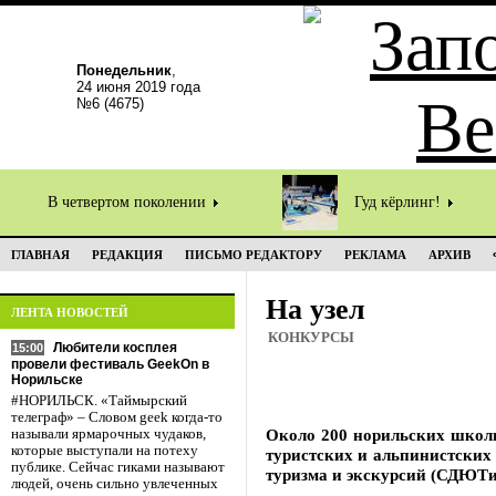
Понедельник
,
24 июня 2019 года
№6 (4675)
В четвертом поколении
Гуд кёрлинг!
ГЛАВНАЯ
РЕДАКЦИЯ
ПИСЬМО РЕДАКТОРУ
РЕКЛАМА
АРХИВ
На узел
ЛЕНТА НОВОСТЕЙ
КОНКУРСЫ
Любители косплея
15:00
провели фестиваль GeekOn в
Норильске
#НОРИЛЬСК. «Таймырский
телеграф» – Словом geek когда-то
Около 200 норильских школь
называли ярмарочных чудаков,
которые выступали на потеху
туристских и альпинистских 
публике. Сейчас гиками называют
туризма и экскурсий (СДЮТи
людей, очень сильно увлеченных