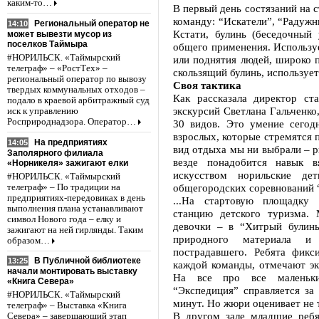
каким-то…
В первый день состязаний на 
команду: “Искатели”, “Радуж
Региональный оператор не
14:10
Кстати, булинь (беседочный 
может вывезти мусор из
поселков Таймыра
общего применения. Используе
#НОРИЛЬСК. «Таймырский
или поднятия людей, широко п
телеграф» – «РостТех» –
скользящий булинь, использует
региональный оператор по вывозу
Своя тактика
твердых коммунальных отходов –
Как рассказала директор ст
подало в краевой арбитражный суд
экскурсий Светлана Гальченко
иск к управлению
Росприроднадзора. Оператор…
30 видов. Это умение сегод
взрослых, которые стремятся 
На предприятиях
14:05
вид отдыха мы ни выбрали – ры
Заполярного филиала
везде понадобится навык в
«Норникеля» зажигают елки
искусством норильские де
#НОРИЛЬСК. «Таймырский
общегородских соревнований “
телеграф» – По традиции на
предприятиях-передовиках в день
...На стартовую площадку
выполнения плана устанавливают
станцию детского туризма. 
символ Нового года – елку и
девочки – в “Хитрый булинь
зажигают на ней гирлянды. Таким
природного материала и
образом…
пострадавшего. Ребята фик
В Публичной библиотеке
13:25
каждой команды, отмечают эк
начали монтировать выставку
На все про все маленьки
«Книга Севера»
“Экспедиция” справляется за
#НОРИЛЬСК. «Таймырский
минут. Но жюри оценивает не т
телеграф» – Выставка «Книга
В другом зале младшие ребя
Севера» – завершающий этап