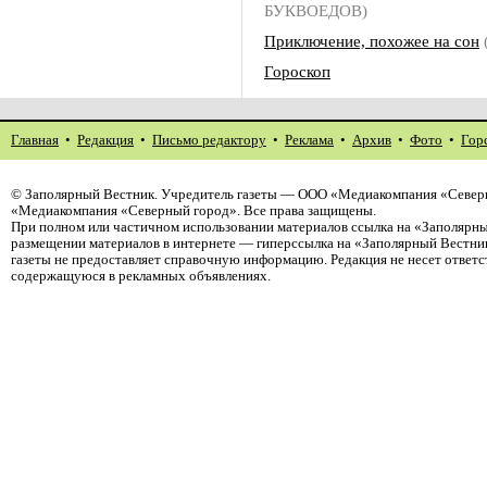
БУКВОЕДОВ)
Приключение, похожее на сон
Гороскоп
Главная
•
Редакция
•
Письмо редактору
•
Реклама
•
Архив
•
Фото
•
Гор
©
Заполярный Вестник
. Учредитель газеты — ООО «Медиакомпания «Северн
«Медиакомпания «Северный город». Все права защищены.
При полном или частичном использовании материалов ссылка на «Заполярны
размещении материалов в интернете — гиперссылка на «Заполярный Вестник
газеты не предоставляет справочную информацию. Редакция не несет ответ
содержащуюся в рекламных объявлениях.