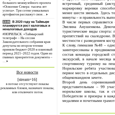
большого межмузейного проекта
встречный, срединный (авст
«Освоение Севера: тысяча лет
маркировку веревки способо
успеха». Три сотни уникальных
менее шести звеньев. Здесь 
артефактов расскажут свои…
минуты – и правильность выпо
В числе первых справляется
В 2020 году на Таймыре
13:05
планируется рост налоговых и
Эвелина Анушенкова. Девочк
неналоговых доходов
туристические виды спорта: 
#НОРИЛЬСК. «Таймырский
препятствий на скалодроме. 
телеграф» – На сессии
местности с разведением костр
Законодательного собрания края
К слову, гимназия №48 – одно
депутаты во втором чтении
заинтересованы в продвижени
приняли бюджет-2020 и плановый
период 2021–2022 годов. Один из
состав команды городской с
главных приоритетов документа –
экскурсий, в начале месяца 
…
спортивному туризму на пеш
Норильские ребята участвов
Все новости
первое место в отдельных ди
общекомандном зачете.
[stream=16]
Второй день соревнований
в потоке отсутствуют показы
представительным – 99 учас
рекламных блоков, назначьте показы,
норильские школы, так и с
или отключите поток
Победители и призеры в кажд
медалями и почетными грамот