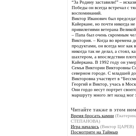
“За Родину заставили!” – исказ
Победы он всегда встречал с т
воспоминаний.
Виктор Иванович был председа
Кайеркане, но почти никогда н
привилегиями ветерана Великой
– Папа был очень скромным чел
Виктория. – Когда во времена 
продуктами, он всегда мог как 
никогда так не делал, а стоял, 
шахтером, а впоследствии плот
Кайеркана. В 1992 году он уме
Семья Виктории Викторовны Со
северном городе. С младшей д
Викторовна участвует в “Бессм
Георгий и Виктор, учась в Моск
Они гордо несут портрет своего
маршруту много лет назад мог х
Читайте также в этом ном
Время бросать камни
(Екатерин
СТЕПАНОВА)
Игра началась
(Виктор ЦАРЕВ)
Посмотрите на Таймыр