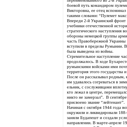
переименованного во 2-й Украи
боевой путь командиром пулеме
Викторовна, ее отец вспоминал
такими словами: “Пулемет макс
Впереди 2-й Украинский фронт
учебники отечественной истори
стратегического наступления в
обороны немецкой группы арми
часть Правобережной Украины 
вступили в пределы Румынии. Вп
была выведена из войны.
Стремительное наступление час
продолжалось. В ходе Бухарест
румынскими войсками ими почт
территория этого государства 
После он рассказывал родным, 
им удавалось согреваться в зим
ельник, с сослуживцами вплотн
кто лежал в центре, перемещалс
никто не замерзал”. В сентябр
присвоено звание “лейтенант”.
Начиная с октября 1944 года во
окружили и ликвидировали 188
заняли Будапешт и создали усло
направлении. В марте-апреле 19