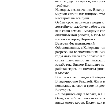
ее, отец ударил прикладом оруж
трибунал.
Находясь в заключении, Виктор
мирной жизни: плотницкое, стол
мастером на все руки.
Отбыв срок, вернулся в родную
достойную, хлебную работу, ве
всю свою семью – младшую сес
оплачиваемой работы, в 1956 г
путевке в город Норильск.
Ветеран без привилегий
Обосновавшись в Кайеркане, о
разрезе. По воспоминаниям Ви
годы мать звала его обратно в 
стоял прямо напротив Рижского
заработок, Виктор Иванович не
работая здесь, он помогал фин
в Москве.
Вскоре после приезда в Кайерка
Владимировне Быковой. Жили в 
появились на свет и трое их дет
Виктория.
– Я родилась еще в бараке, в 19
Отец, как и большинство ветера
видел много крови. Видел, как