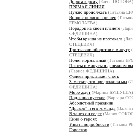
Дорога к дому
(Елена ПОПОВА
ПРЯМАЯ ЛИНИЯ
Нужно продолжать
(Татьяна Е
Вопрос полигона решен
(Татьян
ЕРМОЛАЕВА)
Порядок на своей планете
(Лари
ФЕДИШИНА)
Чтобы крыша не протекала
(Лар
СТЕЦЕВИЧ)
Три тысячи оборотов в минуту
(
СТЕЦЕВИЧ)
Полет нормальный
(Татьяна Е
Плюсы и минусы в денежном в
(Лариса ФЕДИШИНА)
Фадеев приглашает спеть
Заметьте, это предложили мы
(Л
ФЕДИШИНА)
Море ждет
(Марина БУШУЕВА)
Подлинно русские
(Варвара С
Абсолютный праздник
“Дракон” и его команда
(Валент
В танго он ведет
(Мария СОКО
Кино о героях
Узнать подробности
(Татьяна 
Гороскоп