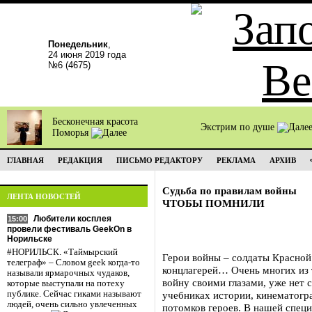
Понедельник
,
24 июня 2019 года
№6 (4675)
Бесконечная красота
Экстрим по душе
Поморья
ГЛАВНАЯ
РЕДАКЦИЯ
ПИСЬМО РЕДАКТОРУ
РЕКЛАМА
АРХИВ
Судьба по правилам войны
ЛЕНТА НОВОСТЕЙ
ЧТОБЫ ПОМНИЛИ
Любители косплея
15:00
провели фестиваль GeekOn в
Норильске
#НОРИЛЬСК. «Таймырский
Герои войны – солдаты Красной
телеграф» – Словом geek когда-то
концлагерей… Очень многих из 
называли ярмарочных чудаков,
войну своими глазами, уже нет с
которые выступали на потеху
публике. Сейчас гиками называют
учебниках истории, кинематогра
людей, очень сильно увлеченных
потомков героев. В нашей спец