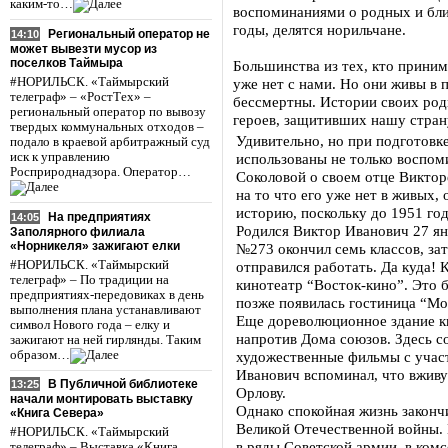
каким-то…
воспоминаниями о родных и бли
годы, делятся норильчане.
Региональный оператор не
14:10
может вывезти мусор из
поселков Таймыра
Большинства из тех, кто приним
#НОРИЛЬСК. «Таймырский
уже нет с нами. Но они живы в п
телеграф» – «РостТех» –
бессмертны. Истории своих род
региональный оператор по вывозу
героев, защитивших нашу стран
твердых коммунальных отходов –
Удивительно, но при подготовк
подало в краевой арбитражный суд
иск к управлению
использованы не только воспо
Росприроднадзора. Оператор…
Соколовой о своем отце Викто
на то что его уже нет в живых,
историю, поскольку до 1951 год
На предприятиях
14:05
Родился Виктор Иванович 27 ян
Заполярного филиала
«Норникеля» зажигают елки
№273 окончил семь классов, зат
#НОРИЛЬСК. «Таймырский
отправился работать. Да куда!
телеграф» – По традиции на
кинотеатр “Восток-кино”. Это б
предприятиях-передовиках в день
позже появилась гостиница “Мо
выполнения плана устанавливают
Еще дореволюционное здание к
символ Нового года – елку и
напротив Дома союзов. Здесь с
зажигают на ней гирлянды. Таким
образом…
художественные фильмы с учас
Иванович вспоминал, что вжив
В Публичной библиотеке
13:25
Орлову.
начали монтировать выставку
Однако спокойная жизнь закончи
«Книга Севера»
Великой Отечественной войны. 
#НОРИЛЬСК. «Таймырский
в ряды Советской армии, в ком
телеграф» – Выставка «Книга