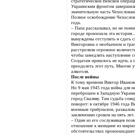
стратегической Венской операц
Украинским фронтом завершили
значительную часть Чехословаки
Полное освобождение Чехослов
года.
– Папа рассказывал, но не пом
городе произошла эта история
вынуждены отступить и сдать с
Викторовна о необычном и траг
расстреляли огромное количест
чтобы замедлить наступление со
Солдатам пришлось не идти, а п
преодолеть этот путь. Многие 
алкоголя.
После войны
К тому времени Виктор Иванов
Но 9 мая 1945 года война для н
переброшен в Западную Украину
город Сваляву. Там судьба сов
поворот: в октябре 1946 года 
военным трибуналом, разжалова
заключению сроком на пять лет.
– Один из его сослуживцев поз
отношение к женщине из мирног
обстоятельствах произошедшег