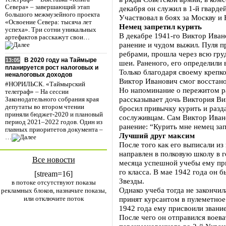
Севера» – завершающий этап
декабря он служил в 1-й гварде
большого межмузейного проекта
Участвовал в боях за Москву и
«Освоение Севера: тысяча лет
Немец запретил курить
успеха». Три сотни уникальных
В декабре 1941-го Виктор Иван
артефактов расскажут свои…
ранение и чудом выжил. Пуля п
ребрами, прошла через всю гру
В 2020 году на Таймыре
13:05
шеи. Раненого, его определили 
планируется рост налоговых и
Только благодаря своему крепк
неналоговых доходов
Виктор Иванович смог восстано
#НОРИЛЬСК. «Таймырский
Но напоминание о пережитом ра
телеграф» – На сессии
рассказывает дочь Виктория Вик
Законодательного собрания края
депутаты во втором чтении
бросил привычку курить и разд
приняли бюджет-2020 и плановый
сослуживцам. Сам Виктор Иван
период 2021–2022 годов. Один из
ранение: “Курить мне немец зап
главных приоритетов документа –
Лучший друг максим
…
После того как его выписали из
направлен в полковую школу в 
Все новости
месяца успешной учебы ему при
го класса. В мае 1942 года он
[stream=16]
Звезды.
в потоке отсутствуют показы
Однако учеба тогда не закончи
рекламных блоков, назначьте показы,
или отключите поток
принят курсантом в пулеметное
1942 года ему присвоили звани
После чего он отправился воева