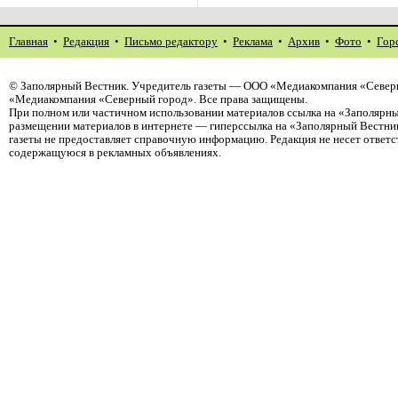
Главная
•
Редакция
•
Письмо редактору
•
Реклама
•
Архив
•
Фото
•
Гор
©
Заполярный Вестник
. Учредитель газеты — ООО «Медиакомпания «Северн
«Медиакомпания «Северный город». Все права защищены.
При полном или частичном использовании материалов ссылка на «Заполярны
размещении материалов в интернете — гиперссылка на «Заполярный Вестник
газеты не предоставляет справочную информацию. Редакция не несет ответ
содержащуюся в рекламных объявлениях.