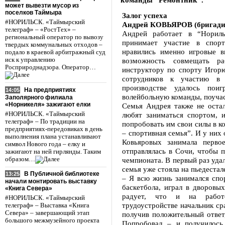
может вывезти мусор из
поселков Таймыра
Залог успеха
#НОРИЛЬСК. «Таймырский
Андрей КОВЬЯРОВ (бригади
телеграф» – «РостТех» –
Андрей работает в “Нориль
региональный оператор по вывозу
принимает участие в спор
твердых коммунальных отходов –
нравились именно игровые в
подало в краевой арбитражный суд
иск к управлению
возможность совмещать р
Росприроднадзора. Оператор…
инструктору по спорту Игор
сотрудников к участию в
производстве удалось пои
На предприятиях
14:05
волейбольную команды, поучас
Заполярного филиала
«Норникеля» зажигают елки
Семья Андрея также не остал
#НОРИЛЬСК. «Таймырский
любят заниматься спортом, 
телеграф» – По традиции на
попробовать им свои силы в к
предприятиях-передовиках в день
– спортивная семья”. И у них
выполнения плана устанавливают
Ковьяровых занимала перво
символ Нового года – елку и
отправлялась в Сочи, чтобы п
зажигают на ней гирлянды. Таким
образом…
чемпионата. В первый раз удал
семья уже стояла на пьедестал
В Публичной библиотеке
13:25
– Я всю жизнь занимался спо
начали монтировать выставку
баскетбола, играл в дворовы
«Книга Севера»
радует, что и на работ
#НОРИЛЬСК. «Таймырский
трудоустройстве начальник ср
телеграф» – Выставка «Книга
Севера» – завершающий этап
получив положительный ответ,
большого межмузейного проекта
Попробовал – и получилось,