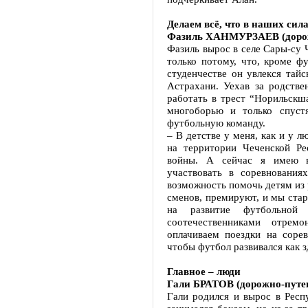
Делаем всё, что в наших сил
Фазиль ХАНМУРЗАЕВ (дорож
Фазиль вырос в селе Сары-су 
только потому, что, кроме фу
студенчестве он увлекся тай
Астрахани. Уехав за родстве
работать в трест “Норильскша
многоборью и только спуст
футбольную команду.
– В детстве у меня, как и у 
на территории Чеченской Ре
войны. А сейчас я имею в
участвовать в соревнования
возможность помочь детям из р
сменов, премируют, и мы стар
на развитие футбольной
соотечественниками отрем
оплачиваем поездки на сорев
чтобы футбол развивался как зд
Главное – люди
Гали БРАТОВ (дорожно-путе
Гали родился и вырос в Респу