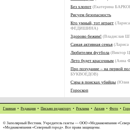
Без хлопот
(Екатерина БАРКО
Рисуем безопасность
Кто умный, тот играет
(Лариса
ФЕДИШИНА)
Здорово бежим!
(Владислав 
Самая активная семья
(Ларис
Любителям футбола
(Виктор 
Лето будет красочным
(Анна 
Про похудание – на первой по
БУКВОЕДОВ)
Сэры в поисках убийцы
(Юлия
Гороскоп
Главная
•
Редакция
•
Письмо редактору
•
Реклама
•
Архив
•
Фото
•
Гор
©
Заполярный Вестник
. Учредитель газеты — ООО «Медиакомпания «Северн
«Медиакомпания «Северный город». Все права защищены.