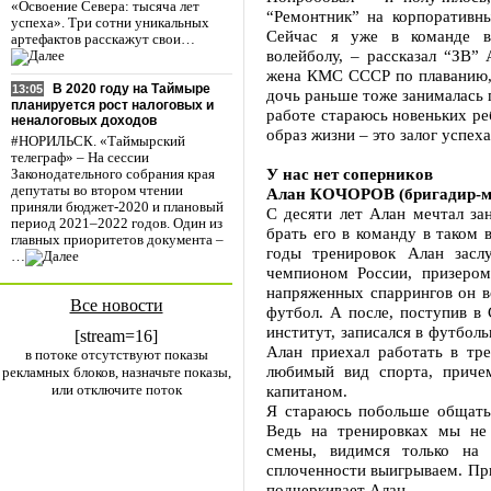
«Освоение Севера: тысяча лет
“Ремонтник” на корпоративн
успеха». Три сотни уникальных
Сейчас я уже в команде ве
артефактов расскажут свои…
волейболу, – рассказал “ЗВ” 
жена КМС СССР по плаванию, 
В 2020 году на Таймыре
13:05
дочь раньше тоже занималась 
планируется рост налоговых и
работе стараюсь новеньких ре
неналоговых доходов
образ жизни – это залог успеха
#НОРИЛЬСК. «Таймырский
телеграф» – На сессии
У нас нет соперников
Законодательного собрания края
депутаты во втором чтении
Алан КОЧОРОВ (бригадир-м
приняли бюджет-2020 и плановый
С десяти лет Алан мечтал за
период 2021–2022 годов. Один из
брать его в команду в таком 
главных приоритетов документа –
годы тренировок Алан засл
…
чемпионом России, призеро
напряженных спаррингов он вс
Все новости
футбол. А после, поступив в 
институт, записался в футбол
[stream=16]
Алан приехал работать в тр
в потоке отсутствуют показы
любимый вид спорта, причем
рекламных блоков, назначьте показы,
или отключите поток
капитаном.
Я стараюсь побольше общатьс
Ведь на тренировках мы не 
смены, видимся только на 
сплоченности выигрываем. При
подчеркивает Алан.