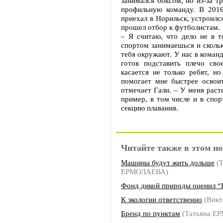
занимался боксом, но из-за т
профильную команду. В 201
приехал в Норильск, устроилс
прошел отбор к футболистам.
– Я считаю, что дело не в т
спортом занимаешься и скольк
тебя окружают. У нас в коман
готов подставить плечо св
касается не только ребят, но
помогает мне быстрее освоит
отмечает Гали. – У меня раст
пример, в том числе и в спор
секцию плавания.
Читайте также в этом но
Машины будут жить дольше
(Т
ЕРМОЛАЕВА)
Фонд дикой природы оценил “
К экологии ответственно
(Викт
Бренд по пунктам
(Татьяна Е