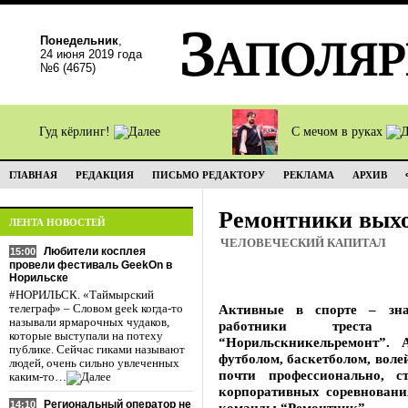
Понедельник
,
24 июня 2019 года
№6 (4675)
Гуд кёрлинг!
С мечом в руках
ГЛАВНАЯ
РЕДАКЦИЯ
ПИСЬМО РЕДАКТОРУ
РЕКЛАМА
АРХИВ
Ремонтники выхо
ЛЕНТА НОВОСТЕЙ
ЧЕЛОВЕЧЕСКИЙ КАПИТАЛ
Любители косплея
15:00
провели фестиваль GeekOn в
Норильске
#НОРИЛЬСК. «Таймырский
Активные в спорте – зна
телеграф» – Словом geek когда-то
называли ярмарочных чудаков,
работники треста “Н
которые выступали на потеху
“Норильскникельремонт”.
публике. Сейчас гиками называют
футболом, баскетболом, воле
людей, очень сильно увлеченных
почти профессионально, 
каким-то…
корпоративных соревнования
Региональный оператор не
14:10
команды “Ремонтник”.