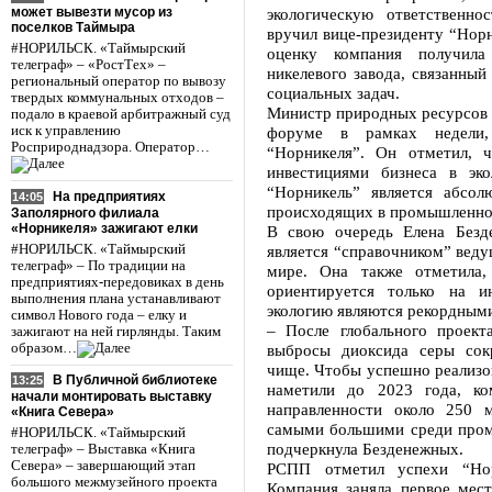
может вывезти мусор из
экологическую ответственн
поселков Таймыра
вручил вице-президенту “Нор
#НОРИЛЬСК. «Таймырский
оценку компания получил
телеграф» – «РостТех» –
никелевого завода, связанный
региональный оператор по вывозу
социальных задач.
твердых коммунальных отходов –
Министр природных ресурсов С
подало в краевой арбитражный суд
иск к управлению
форуме в рамках недели,
Росприроднадзора. Оператор…
“Норникеля”. Он отметил, ч
инвестициями бизнеса в эк
“Норникель” является абсол
На предприятиях
14:05
происходящих в промышленной
Заполярного филиала
«Норникеля» зажигают елки
В свою очередь Елена Безд
#НОРИЛЬСК. «Таймырский
является “справочником” веду
телеграф» – По традиции на
мире. Она также отметила,
предприятиях-передовиках в день
ориентируется только на и
выполнения плана устанавливают
экологию являются рекордным
символ Нового года – елку и
– После глобального проект
зажигают на ней гирлянды. Таким
образом…
выбросы диоксида серы сок
чище. Чтобы успешно реализо
В Публичной библиотеке
13:25
наметили до 2023 года, ко
начали монтировать выставку
направленности около 250 
«Книга Севера»
самыми большими среди про
#НОРИЛЬСК. «Таймырский
подчеркнула Безденежных.
телеграф» – Выставка «Книга
Севера» – завершающий этап
РСПП отметил успехи “Нор
большого межмузейного проекта
Компания заняла первое мес