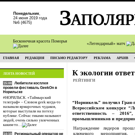
Понедельник
,
24 июня 2019 года
№6 (4675)
Бесконечная красота Поморья
«Легендарный» матч
ГЛАВНАЯ
РЕДАКЦИЯ
ПИСЬМО РЕДАКТОРУ
РЕКЛАМА
АРХИВ
К экологии отве
ЛЕНТА НОВОСТЕЙ
РЕЙТИНГИ
Любители косплея
15:00
провели фестиваль GeekOn в
Норильске
#НОРИЛЬСК. «Таймырский
“Норникель” получил Гран-п
телеграф» – Словом geek когда-то
называли ярмарочных чудаков,
Всероссийском конкурсе “Л
которые выступали на потеху
ответственность – 2016”
публике. Сейчас гиками называют
промышленников и предприн
людей, очень сильно увлеченных
каким-то…
Награждение лидеров прошл
ключевого мероприятия,
Региональный оператор не
14:10