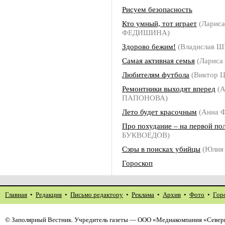
Рисуем безопасность
Кто умный, тот играет
(Лариса
ФЕДИШИНА)
Здорово бежим!
(Владислав 
Самая активная семья
(Ларис
Любителям футбола
(Виктор 
Ремонтники выходят вперед
(А
ПАПОНОВА)
Лето будет красочным
(Анна 
Про похудание – на первой по
БУКВОЕДОВ)
Сэры в поисках убийцы
(Юлия
Гороскоп
Главная
•
Редакция
•
Письмо редактору
•
Реклама
•
Архив
•
Фото
•
Гор
©
Заполярный Вестник
. Учредитель газеты — ООО «Медиакомпания «Северн