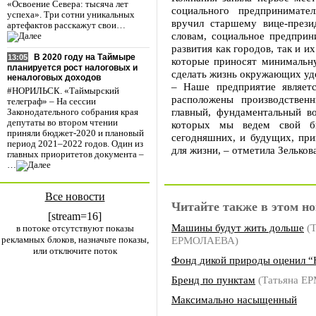
«Освоение Севера: тысяча лет
социального предпринимате
успеха». Три сотни уникальных
вручил старшему вице-прези
артефактов расскажут свои…
словам, социальное предприн
развития как городов, так и 
В 2020 году на Таймыре
13:05
которые приносят минимальн
планируется рост налоговых и
сделать жизнь окружающих удо
неналоговых доходов
– Наше предприятие являет
#НОРИЛЬСК. «Таймырский
расположены производствен
телеграф» – На сессии
главный, фундаментальный во
Законодательного собрания края
депутаты во втором чтении
которых мы ведем свой би
приняли бюджет-2020 и плановый
сегодняшних, и будущих, при
период 2021–2022 годов. Один из
для жизни, – отметила Зельков
главных приоритетов документа –
…
Все новости
Читайте также в этом но
[stream=16]
Машины будут жить дольше
(Т
в потоке отсутствуют показы
рекламных блоков, назначьте показы,
ЕРМОЛАЕВА)
или отключите поток
Фонд дикой природы оценил “
Бренд по пунктам
(Татьяна Е
Максимально насыщенный