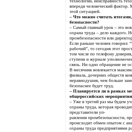
технологий, неисправность техн
впереди человеческий фактор. 
этой ситуацией.
– Что можно считать итогами
безопасности?
– Самый главный урок – это во
охрана труда – дело каждого. Н
промбезопасности или директора
Если раньше человек говорил: “
рабочий”, то сегодня этот прос
том числе по телефону доверия
ступени и журнале уполномоче
связь. Ни одно обращение не ос
В месячник вовлекается максим
филиала, дочерних обществ ко
неравнодушия, чем больше заин
безопаснее будет труд.
– Планируется ли в рамках м
общероссийских мероприятия
– Уже в третий раз мы будем уч
охраны труда, которая проводи
представители уп-
равления промбезопасности, пр
происходит обмен опытом с ан
охраны труда предприятиями р