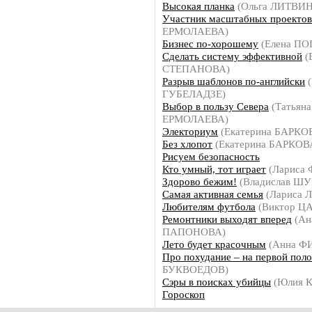
Высокая планка
(Ольга ЛИТВИ
Участник масштабных проектов
ЕРМОЛАЕВА)
Бизнес по-хорошему
(Елена П
Сделать систему эффективной
(
СТЕПАНОВА)
Разрыв шаблонов по-английски
(
ГУБЕЛАДЗЕ)
Выбор в пользу Севера
(Татьяна
ЕРМОЛАЕВА)
Электориум
(Екатерина БАРКО
Без хлопот
(Екатерина БАРКОВ
Рисуем безопасность
Кто умный, тот играет
(Лариса
Здорово бежим!
(Владислав Ш
Самая активная семья
(Лариса 
Любителям футбола
(Виктор Ц
Ремонтники выходят вперед
(Ан
ПАПОНОВА)
Лето будет красочным
(Анна Ф
Про похудание – на первой поло
БУКВОЕДОВ)
Сэры в поисках убийцы
(Юлия 
Гороскоп