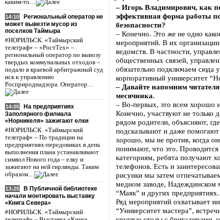
каким-то…
– Игорь Владимирович, как п
эффективная форма работы п
Региональный оператор не
14:10
может вывезти мусор из
безопасности?
поселков Таймыра
– Конечно. Это же не одно како
#НОРИЛЬСК. «Таймырский
мероприятий. В их организации
телеграф» – «РостТех» –
ведомств. В частности, управл
региональный оператор по вывозу
общественных связей, управле
твердых коммунальных отходов –
обязательно подключаем сюда у
подало в краевой арбитражный суд
иск к управлению
корпоративный университет “Но
Росприроднадзора. Оператор…
– Давайте напомним читател
месячника.
– Во-первых, это всем хорошо и
На предприятиях
14:05
Конечно, участвуют не только д
Заполярного филиала
«Норникеля» зажигают елки
рядом родители, объясняют, где
#НОРИЛЬСК. «Таймырский
подсказывают и даже помогают
телеграф» – По традиции на
хорошо, мы не против, когда он
предприятиях-передовиках в день
понимают, что это. Проводится
выполнения плана устанавливают
категориям, ребята получают х
символ Нового года – елку и
телефонов. Есть и заинтересова
зажигают на ней гирлянды. Таким
образом…
рисунки мы затем отпечатываем
медном заводе, Надеждинском м
В Публичной библиотеке
13:25
“Маяк” и других предприятиях.
начали монтировать выставку
Ряд мероприятий охватывает и
«Книга Севера»
“Университет мастера”, встреч
#НОРИЛЬСК. «Таймырский
круглые столы с бригадирами, 
телеграф» – Выставка «Книга