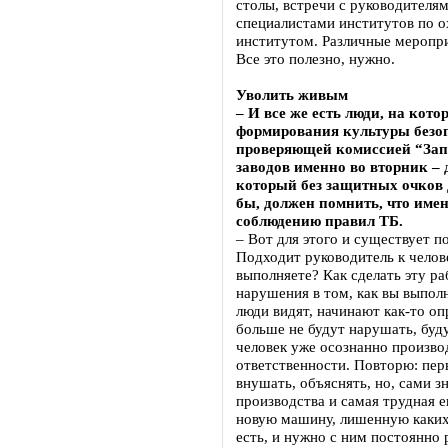
столы, встречи с руководителя
специалистами институтов по о
институтом. Различные меропри
Все это полезно, нужно.
Уволить живым
– И все же есть люди, на кот
формирования культуры безоп
проверяющей комиссией “Зап
заводов именно во вторник – 
который без защитных очков 
бы, должен помнить, что име
соблюдению правил ТБ.
– Вот для этого и существует п
Подходит руководитель к челов
выполняете? Как сделать эту ра
нарушения в том, как вы выпол
люди видят, начинают как-то оп
больше не будут нарушать, буд
человек уже осознанно производ
ответственности. Повторю: пер
внушать, объяснять, но, сами зн
производства и самая трудная е
новую машину, лишенную каких-
есть, и нужно с ним постоянно 