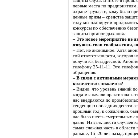
защиты слуха. В итоге в прошл
первые места по предприятиям,
охране труда; те, кому были пр
ценные призы – средства защи
году мы планируем продолжить
конкурсы по обеспечению безоп
защиты органов дыхания.
– Это новое мероприятие не 
озвучить свои соображения, 
– Нет, не анонимное. Хотя ано
той ответственности, которая 
получится безадресной. Анони
телефону 25-11-11. Это телефо
обращения.
– В связи с активными мерам
количество снижается?
– Видно, что уровень знаний по
когда мы начали практиковать т
нас внедряются по промбезопас
тенденцию последних десяти ле
прошлый год, к сожалению, был
нас было шесть смертельных слу
давно. Из этих шести случаев к
самая сложная часть в области
раньше, 15–20 лет назад, проц