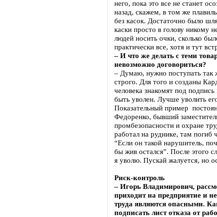
него, пока это все не станет о
назад, скажем, в том же плавил
без касок. Достаточно было шля
каски просто в голову никому н
людей носить очки, сколько был
практически все, хотя и тут вс
– И что же делать с теми то
невозможно договориться?
– Думаю, нужно поступать так 
строго. Для того и созданы Ка
человека знакомят под подпись
быть уволен. Лучше уволить его
Показательный пример постоян
Федоренко, бывший заместитель
промбезопасности и охране тру
работал на руднике, там погиб 
“Если он такой нарушитель, поч
бы жив остался”. После этого с
я уволю. Пускай жалуется, но о
Риск-контроль
– Игорь Владимирович, рассм
приходит на предприятие и не
труда являются опасными. Ка
подписать лист отказа от раб