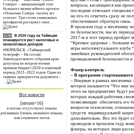
Севера» – завершающий этап
вопросы, касающиеся как произв
большого межмузейного проекта
последние отвечают специалист
«Освоение Севера: тысяча лет
на что-то ответить сразу не пол
успеха». Три сотни уникальных
обеспечивают обратную связь.
артефактов расскажут свои…
В прошлом году к месячнику м
по безопасности, мы их период
В 2020 году на Таймыре
13:05
2017-м в этот период пройдет к
планируется рост налоговых и
“Крепкое здоровье – большие в
неналоговых доходов
игры интеллектуального клуба 
#НОРИЛЬСК. «Таймырский
линейных руководителей обога
телеграф» – На сессии
промышленной безопасности и 
Законодательного собрания края
депутаты во втором чтении
приняли бюджет-2020 и плановый
Флаер-контроль
период 2021–2022 годов. Один из
– В программе стартовавшего
главных приоритетов документа –
– Впервые в рамках месячника 
…
которое называется “Что мне н
этого на предприятиях будут р
Все новости
которых каждый работник смож
позволяющие обеспечить его бе
[stream=16]
вопросов технологии, отношени
в потоке отсутствуют показы
средств индивидуальной защиты
рекламных блоков, назначьте показы,
или отключите поток
дополнительно. Все это будет 
проводили в прошлом году конк
флаеры, на которых люди расск