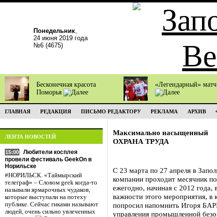
Понедельник
,
24 июня 2019 года
№6 (4675)
Бесконечная красота
«Легендарный» мат
Поморья
ГЛАВНАЯ
РЕДАКЦИЯ
ПИСЬМО РЕДАКТОРУ
РЕКЛАМА
АРХИВ
Максимально насыщенный
ЛЕНТА НОВОСТЕЙ
ОХРАНА ТРУДА
Любители косплея
15:00
провели фестиваль GeekOn в
Норильске
С 23 марта по 27 апреля в Запо
#НОРИЛЬСК. «Таймырский
компании проходит месячник по
телеграф» – Словом geek когда-то
ежегодно, начиная с 2012 года,
называли ярмарочных чудаков,
важности этого мероприятия, в 
которые выступали на потеху
публике. Сейчас гиками называют
попросил напомнить Игоря БА
людей, очень сильно увлеченных
управления промышленной безо