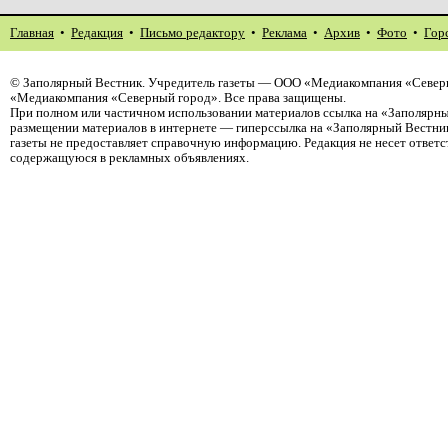
Главная
•
Редакция
•
Письмо редактору
•
Реклама
•
Архив
•
Фото
•
Гор
©
Заполярный Вестник
. Учредитель газеты — ООО «Медиакомпания «Северн
«Медиакомпания «Северный город». Все права защищены.
При полном или частичном использовании материалов ссылка на «Заполярны
размещении материалов в интернете — гиперссылка на «Заполярный Вестник
газеты не предоставляет справочную информацию. Редакция не несет ответ
содержащуюся в рекламных объявлениях.