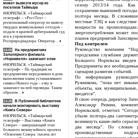
может вывезти мусор из
сезону 2013/14 года. Как
поселков Таймыра
сохранении нынешней погоды з
#НОРИЛЬСК. «Таймырский
полтора месяца. В сложивше
телеграф» – «РостТех» –
местные ТЭЦ и как следствие 
региональный оператор по вывозу
мощности на промплощадке.
твердых коммунальных отходов –
подало в краевой арбитражный суд
энергопотребления может пос
иск к управлению
планов предприятий Заполярно
Росприроднадзора. Оператор…
Под контролем
Руководство компании “Но
На предприятиях
14:05
городскими службами держит
Заполярного филиала
«Норникеля» зажигают елки
Большого Норильска введен
#НОРИЛЬСК. «Таймырский
Предприняты все необходимые
телеграф» – По традиции на
сценария развития событий.
предприятиях-передовиках в день
По информации руководит
выполнения плана устанавливают
Ружникова, “пока нет никаки
символ Нового года – елку и
объекты, как муниципальные
зажигают на ней гирлянды. Таким
образом…
вводятся”.
В свою очередь директор Зап
В Публичной библиотеке
13:25
Александр Рюмин, коммен
начали монтировать выставку
Норильской, отметил: “Сегод
«Книга Севера»
убыли полтора-два сантиметра
#НОРИЛЬСК. «Таймырский
телеграф» – Выставка «Книга
возникнуть какие-либо серьезн
Севера» – завершающий этап
два месяца”. По словам р
большого межмузейного проекта
производственные подр
«Освоение Севера: тысяча лет
энергетическая компания обес