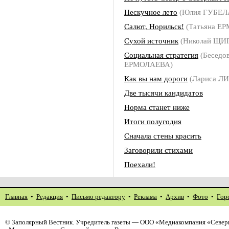
Нескучное лето
(Юлия ГУБЕЛ
Салют, Норильск!
(Татьяна Е
Сухой источник
(Николай ЩИ
Социальная стратегия
(Беседов
ЕРМОЛАЕВА)
Как вы нам дороги
(Лариса Л
Две тысячи кандидатов
Норма станет ниже
Итоги полугодия
Сначала стены красить
Заговорили стихами
Поехали!
Главная
•
Редакция
•
Письмо редактору
•
Реклама
•
Архив
•
Фото
•
Гор
©
Заполярный Вестник
. Учредитель газеты — ООО «Медиакомпания «Северн