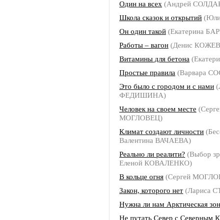
Один на всех
(Андрей СОЛДА
Школа сказок и открытий
(Юли
Он один такой
(Екатерина БА
Работы – вагон
(Денис КОЖЕ
Витамины для бетона
(Екатер
Простые правила
(Варвара С
Это было с городом и с нами
(
ФЕДИШИНА)
Человек на своем месте
(Серге
МОГЛОВЕЦ)
Климат создают личности
(Бес
Валентина ВАЧАЕВА)
Реально ли реалити?
(Выбор зр
Еленой КОВАЛЕНКО)
В кольце огня
(Сергей МОГЛО
Закон, которого нет
(Лариса 
Нужна ли нам Арктическая зо
Не путать Север с Северным 