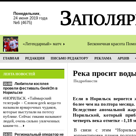
Понедельник
,
24 июня 2019 года
№6 (4675)
«Легендарный» матч
Бесконечная красота Пом
ГЛАВНАЯ
РЕДАКЦИЯ
ПИСЬМО РЕДАКТОРУ
РЕКЛАМА
АРХИВ
Река просит вод
ЛЕНТА НОВОСТЕЙ
Подробности
Любители косплея
15:00
провели фестиваль GeekOn в
Норильске
Если в Норильск вернется ж
#НОРИЛЬСК. «Таймырский
телеграф» – Словом geek когда-то
более чем на полтора месяца.
называли ярмарочных чудаков,
Вследствие аномальной жар
которые выступали на потеху
Норильской, который приб
публике. Сейчас гиками называют
четверть века отметке –1,18 м
людей, очень сильно увлеченных
каким-то…
В связи с этим “Норильс
Региональный оператор не
14:10
корректировке планов подгот