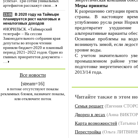
успеха». Три сотни уникальных
Меры приняты
артефактов расскажут свои…
К разрешению ситуации пригл
В 2020 году на Таймыре
13:05
страны. В настоящее врем
планируется рост налоговых и
углублению русла реки Норил
неналоговых доходов
предотвратит ухудшение 
#НОРИЛЬСК. «Таймырский
альтернативные варианты обес
телеграф» – На сессии
Основные проблемы на водо
Законодательного собрания края
депутаты во втором чтении
возникнуть зимой, если ледос
приняли бюджет-2020 и плановый
уровне воды.
период 2021–2022 годов. Один из
С учетом значительного ув
главных приоритетов документа –
промышленном районе утве
…
подготовке энергетического о
2013/14 года.
Все новости
[stream=16]
в потоке отсутствуют показы
рекламных блоков, назначьте показы,
Читайте также в этом но
или отключите поток
Семья решает
(Евгения СТОР
Дворец в лесах
(Анна ВИКТО
Карта возможностей
(Татьяна
Перестройка
(Ольга ЛИТВИН