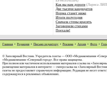
ЕРМОЛАЕВА)
Как вы нам дороги
(Лариса ЛИ
Две тысячи кандидатов
Норма станет ниже
Итоги полугодия
Сначала стены красить
Заговорили стихами
Поехали!
Главная
•
Редакция
•
Письмо редактору
•
Реклама
•
Архив
•
Фото
•
Гор
©
Заполярный Вестник
. Учредитель газеты — ООО «Медиакомпания «Северн
«Медиакомпания «Северный город». Все права защищены.
При полном или частичном использовании материалов ссылка на «Заполярны
размещении материалов в интернете — гиперссылка на «Заполярный Вестник
газеты не предоставляет справочную информацию. Редакция не несет ответ
содержащуюся в рекламных объявлениях.