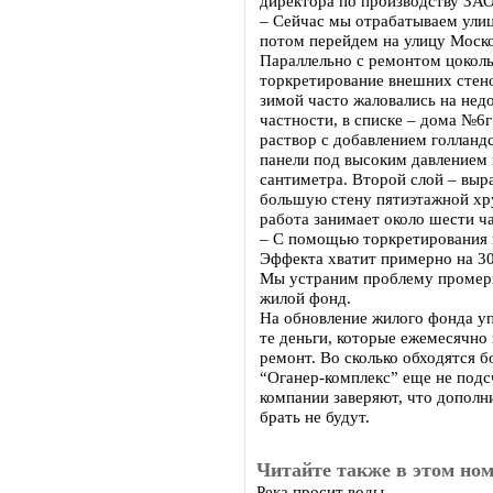
директора по производству ЗАО
– Сейчас мы отрабатываем улиц
потом перейдем на улицу Моск
Параллельно с ремонтом цокол
торкретирование внешних стен
зимой часто жаловались на недо
частности, в списке – дома №6
раствор с добавлением голланд
панели под высоким давлением 
сантиметра. Второй слой – вы
большую стену пятиэтажной хру
работа занимает около шести ча
– С помощью торкретирования 
Эффекта хватит примерно на 30
Мы устраним проблему промерз
жилой фонд.
На обновление жилого фонда у
те деньги, которые ежемесячно
ремонт. Во сколько обходятся 
“Оганер-комплекс” еще не под
компании заверяют, что дополн
брать не будут.
Читайте также в этом ном
Река просит воды