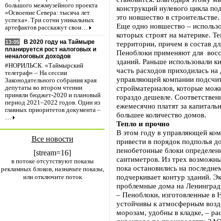
большого межмузейного проекта
конструкций нулевого цикла по
«Освоение Севера: тысяча лет
это новшество в строительстве.
успеха». Три сотни уникальных
Еще одно новшество – использо
артефактов расскажут свои…
которых строят на материке. Те
В 2020 году на Таймыре
13:05
территории, причем в состав д
планируется рост налоговых и
Пеноблоки применяют для восс
неналоговых доходов
зданий. Раньше использовали к
#НОРИЛЬСК. «Таймырский
часть расходов приходилась на 
телеграф» – На сессии
управляющей компании подсчит
Законодательного собрания края
стройматериалов, которые можн
депутаты во втором чтении
приняли бюджет-2020 и плановый
гораздо дешевле. Соответствен
период 2021–2022 годов. Один из
ежемесячно платят за капиталь
главных приоритетов документа –
большее количество домов.
…
Тепло и прочно
В этом году в управляющей ко
Все новости
привести в порядок подполья до
пенобетонные блоки определен
[stream=16]
сантиметров. Из трех возможны
в потоке отсутствуют показы
пока остановились на последне
рекламных блоков, назначьте показы,
подчеркивает контур зданий. Э
или отключите поток
проблемные дома на Ленинградс
– Пеноблоки, изготовленные в 
устойчивы к атмосферным возде
морозам, удобны в кладке, – ра