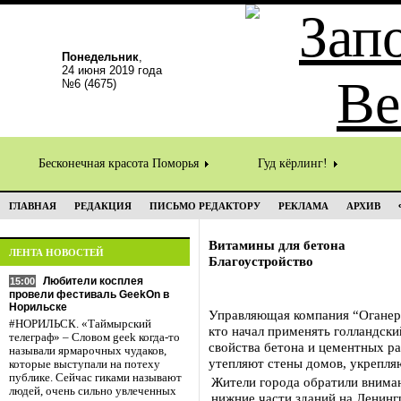
Понедельник
,
24 июня 2019 года
№6 (4675)
Бесконечная красота Поморья
Гуд кёрлинг!
ГЛАВНАЯ
РЕДАКЦИЯ
ПИСЬМО РЕДАКТОРУ
РЕКЛАМА
АРХИВ
Витамины для бетона
ЛЕНТА НОВОСТЕЙ
Благоустройство
Любители косплея
15:00
провели фестиваль GeekOn в
Норильске
Управляющая компания “Оганер-
#НОРИЛЬСК. «Таймырский
кто начал применять голландс
телеграф» – Словом geek когда-то
свойства бетона и цементных р
называли ярмарочных чудаков,
утепляют стены домов, укрепл
которые выступали на потеху
публике. Сейчас гиками называют
Жители города обратили вниман
людей, очень сильно увлеченных
нижние части зданий на Ленинг