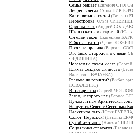
Семья решает
(Евгения СТОРО
Дворец в лесах
(Анна ВИКТОРО
Карта возможностей
(Татьяна 
Перестройка
(Ольга ЛИТВИНЕ
Один на всех
(Андрей СОЛДАК
Школа сказок и открытий
(Юлия
Он один такой
(Екатерина БАР
Работы – вагон
(Денис КОЖЕВ
Простые правила
(Варвара СО
Это было с городом и с нами
(Л
ФЕДИШИНА)
Человек на своем месте
(Серге
Климат создают личности
(Бесе
Валентина ВАЧАЕВА)
Реально ли реалити?
(Выбор зрит
КОВАЛЕНКО)
В кольце огня
(Сергей МОГЛОВ
Закон, которого нет
(Лариса СТ
Нужна ли нам Арктическая зона
Не путать Север с Северным Ка
Нескучное лето
(Юлия ГУБЕЛА
Салют, Норильск!
(Татьяна ЕР
Сухой источник
(Николай ЩИП
Социальная стратегия
(Беседова