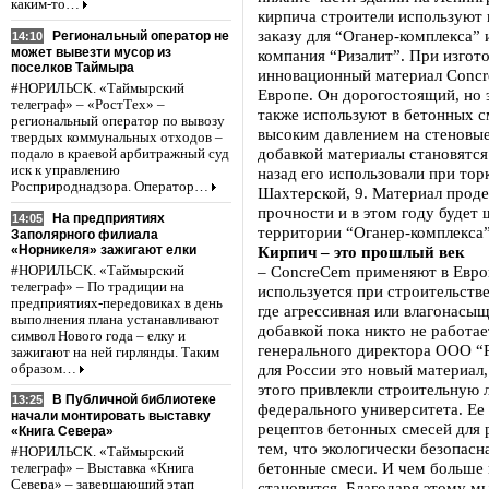
каким-то…
кирпича строители используют 
заказу для “Оганер-комплекса” 
Региональный оператор не
14:10
может вывезти мусор из
компания “Ризалит”. При изгот
поселков Таймыра
инновационный материал Conc
#НОРИЛЬСК. «Таймырский
Европе. Он дорогостоящий, но 
телеграф» – «РостТех» –
также используют в бетонных с
региональный оператор по вывозу
высоким давлением на стеновые
твердых коммунальных отходов –
добавкой материалы становятся
подало в краевой арбитражный суд
иск к управлению
назад его использовали при тор
Росприроднадзора. Оператор…
Шахтерской, 9. Материал прод
прочности и в этом году будет 
На предприятиях
14:05
территории “Оганер-комплекса”
Заполярного филиала
«Норникеля» зажигают елки
Кирпич – это прошлый век
– ConcreCem применяют в Евро
#НОРИЛЬСК. «Таймырский
телеграф» – По традиции на
используется при строительств
предприятиях-передовиках в день
где агрессивная или влагонасыщ
выполнения плана устанавливают
добавкой пока никто не работае
символ Нового года – елку и
генерального директора ООО “Р
зажигают на ней гирлянды. Таким
для России это новый материал
образом…
этого привлекли строительную
В Публичной библиотеке
13:25
федерального университета. Ее
начали монтировать выставку
рецептов бетонных смесей для 
«Книга Севера»
тем, что экологически безопасна
#НОРИЛЬСК. «Таймырский
бетонные смеси. И чем больше 
телеграф» – Выставка «Книга
Севера» – завершающий этап
становится. Благодаря этому м