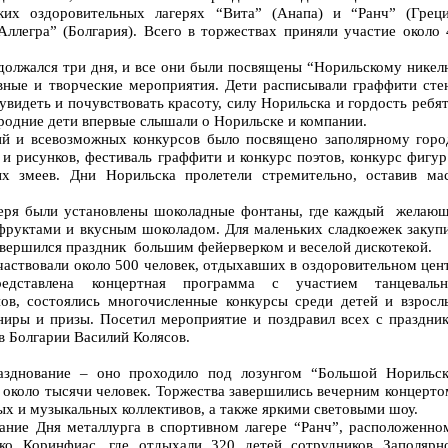
ских оздоровительных лагерях “Вита” (Анапа) и “Ранч” (Греци
ллегра” (Болгария). Всего в торжествах приняли участие около 
должался три дня, и все они были посвящены “Норильскому никел
ные и творческие мероприятия. Дети расписывали граффити сте
видеть и почувствовать красоту, силу Норильска и гордость ребят
родние дети впервые слышали о Норильске и компании.
ий и всевозможных конкурсов было посвящено заполярному горо
и рисунков, фестиваль граффити и конкурс поэтов, конкурс фигур
х змеев. Дни Норильска пролетели стремительно, оставив ма
еря были установлены шоколадные фонтаны, где каждый желаю
руктами и вкусным шоколадом. Для маленьких сладкоежек закуп
авершился праздник большим фейерверком и веселой дискотекой.
частвовали около 500 человек, отдыхавших в оздоровительном цен
едставлена концертная программа с участием танцеваль
нов, состоялись многочисленные конкурсы среди детей и взросл
иры и призы. Посетил мероприятие и поздравил всех с праздни
в Болгарии Василий Колясов.
разднование – оно проходило под лозунгом “Большой Норильс
 около тысячи человек. Торжества завершились вечерним концерто
х и музыкальных коллективов, а также яркими световыми шоу.
ние Дня металлурга в спортивном лагере “Ранч”, расположенно
ко Коринфиас, где отдыхали 320 детей сотрудников Заполярн