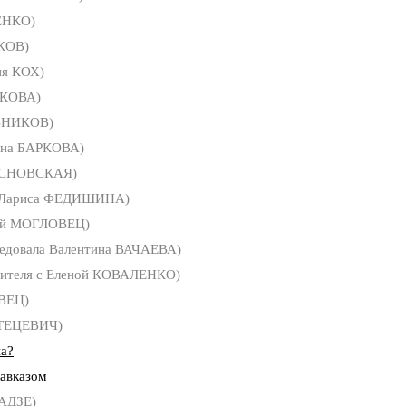
ЕНКО)
КОВ)
я КОХ)
РКОВА)
ВНИКОВ)
ина БАРКОВА)
ОСНОВСКАЯ)
Лариса ФЕДИШИНА)
ей МОГЛОВЕЦ)
едовала Валентина ВАЧАЕВА)
рителя с Еленой КОВАЛЕНКО)
ВЕЦ)
СТЕЦЕВИЧ)
на?
Кавказом
АДЗЕ)