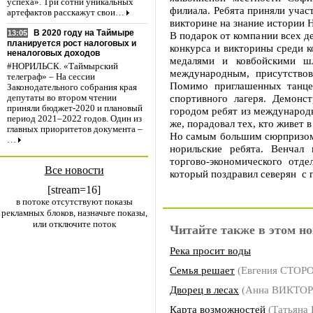
успеха». Три сотни уникальных
филиала. Ребята приняли участ
артефактов расскажут свои…
викторине на знание истории
В 2020 году на Таймыре
13:05
В подарок от компании всех д
планируется рост налоговых и
конкурса и викторины среди к
неналоговых доходов
медалями и ковбойскими шл
#НОРИЛЬСК. «Таймырский
международным, присутствов
телеграф» – На сессии
Помимо приглашенных танцев
Законодательного собрания края
спортивного лагеря. Демонс
депутаты во втором чтении
приняли бюджет-2020 и плановый
городом ребят из международн
период 2021–2022 годов. Один из
же, порадовал тех, кто живет 
главных приоритетов документа –
Но самым большим сюрпризом 
…
норильские ребята. Венчал 
торгово-экономического отд
Все новости
который поздравил северян с
[stream=16]
в потоке отсутствуют показы
рекламных блоков, назначьте показы,
или отключите поток
Читайте также в этом но
Река просит воды
Семья решает
(Евгения СТОР
Дворец в лесах
(Анна ВИКТО
Карта возможностей
(Татьяна