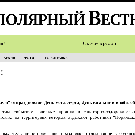
инг!
С мечом в руках
АРХИВ
ФОТО
ГОРСПРАВКА
!
еля” отпраздновали День металлурга, День компании и юбилей
этим событиям, впервые прошли в санаторно-оздоровитель
етских, на территориях которых отдыхают работники “Норильск
одных мест, не остались вне праздников отдыхающие в сочинс