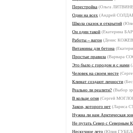
Перестройка
(Ольга ЛИТВИН
Один на всех
(Андрей СОЛДА
Школа сказок и открытий
(Юли
Он один такой
(Екатерина БА
Работы – вагон
(Денис КОЖЕ
Витамины для бетона
(Екатер
Простые правила
(Варвара С
Это было с городом и с нами
(
Человек на своем месте
(Серг
Климат создают личности
(Бес
Реально ли реалити?
(Выбор з
В кольце огня
(Сергей МОГЛО
Закон, которого нет
(Лариса 
Нужна ли нам Арктическая зо
Не путать Север с Северным 
Нескучное лето
(Юлия ГУБЕЛ