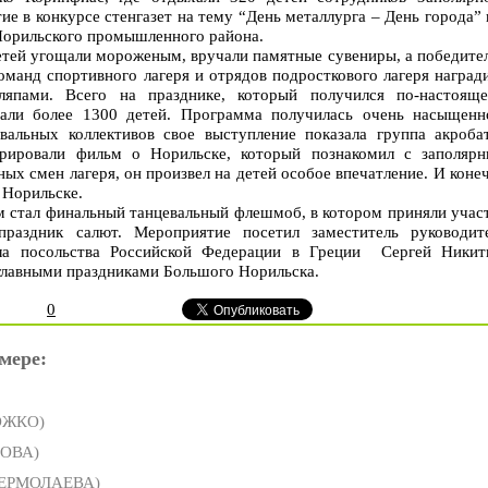
ие в конкурсе стенгазет на тему “День металлурга – День города” 
 Норильского промышленного района.
етей угощали мороженым, вручали памятные сувениры, а победите
оманд спортивного лагеря и отрядов подросткового лагеря наград
япами. Всего на празднике, который получился по-настоящ
али более 1300 детей. Программа получилась очень насыщенн
альных коллективов свое выступление показала группа акроба
трировали фильм о Норильске, который познакомил с заполяр
ых смен лагеря, он произвел на детей особое впечатление. И коне
в Норильске.
стал финальный танцевальный флешмоб, в котором приняли учас
праздник салют. Мероприятие посетил заместитель руководит
ела посольства Российской Федерации в Греции Сергей Никит
 главными праздниками Большого Норильска.
0
мере:
ОЖКО)
РОВА)
 ЕРМОЛАЕВА)