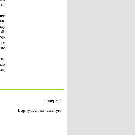
и в
лей
или
ему
ой.
ток
ным
чно
тие
еля
ин,
Наверх
↑
Вернуться на главную