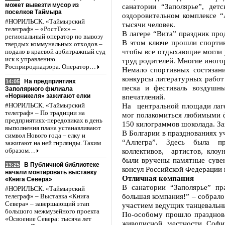
может вывезти мусор из
санатории “Заполярье”, дет
поселков Таймыра
оздоровительном комплексе “А
#НОРИЛЬСК. «Таймырский
тысячи человек.
телеграф» – «РостТех» –
В лагере “Вита” праздник про
региональный оператор по вывозу
В этом ключе прошли спортив
твердых коммунальных отходов –
чтобы все отдыхающие могли у
подало в краевой арбитражный суд
иск к управлению
труд родителей. Многие иного
Росприроднадзора. Оператор…
Немало спортивных состязан
конкурсы литературных работ 
На предприятиях
14:05
песка и фестиваль воздушны
Заполярного филиала
«Норникеля» зажигают елки
впечатлений.
На центральной площади лаг
#НОРИЛЬСК. «Таймырский
телеграф» – По традиции на
мог полакомиться любимыми ф
предприятиях-передовиках в день
150 килограммов шоколада. З
выполнения плана устанавливают
В Болгарии в празднованиях у
символ Нового года – елку и
“Аллегра”. Здесь была пр
зажигают на ней гирлянды. Таким
коллективов, артистов, клоу
образом…
были вручены памятные сувен
В Публичной библиотеке
13:25
консул Российской Федерации 
начали монтировать выставку
Отличная компания
«Книга Севера»
В санатории “Заполярье” п
#НОРИЛЬСК. «Таймырский
большая компания!” – собрало
телеграф» – Выставка «Книга
Севера» – завершающий этап
участием ведущих танцевальны
большого межмузейного проекта
По-особому прошло празднова
«Освоение Севера: тысяча лет
живописной местности Софи