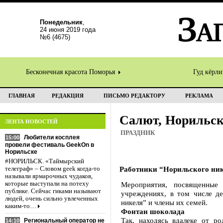
Понедельник
,
24 июня 2019 года
№6 (4675)
Бесконечная красота Поморья
Гуд кёрл
ГЛАВНАЯ
РЕДАКЦИЯ
ПИСЬМО РЕДАКТОРУ
РЕКЛАМА
Салют, Норильск
ЛЕНТА НОВОСТЕЙ
ПРАЗДНИК
Любители косплея
15:00
провели фестиваль GeekOn в
Норильске
#НОРИЛЬСК. «Таймырский
Работники “Норильского ник
телеграф» – Словом geek когда-то
называли ярмарочных чудаков,
которые выступали на потеху
Мероприятия, посвященные 
публике. Сейчас гиками называют
учреждениях, в том числе д
людей, очень сильно увлеченных
никеля” и члены их семей.
каким-то…
Фонтан шоколада
Так, находясь вдалеке от р
Региональный оператор не
14:10