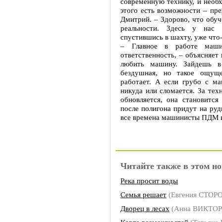
современную технику, и необ
этого есть возможности – пре
Дмитрий. – Здорово, что обуч
реальности. Здесь у нас е
спустившись в шахту, уже что-
– Главное в работе маш
ответственность, – объясняет
любить машину. Зайдешь в
бездушная, но такое ощуще
работает. А если грубо с м
никуда или сломается. За тех
обновляется, она становитс
после полигона придут на руд
все времена машинисты ПДМ и
Читайте также в этом но
Река просит воды
Семья решает
(Евгения СТОР
Дворец в лесах
(Анна ВИКТО