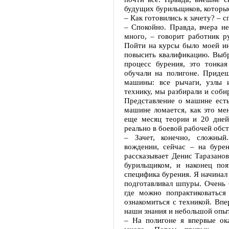
будущих бурильщиков, которы
– Как готовились к зачету? – 
– Спокойно. Правда, вчера н
много, – говорит работник 
Пойти на курсы было моей ин
повысить квалификацию. Выбр
процесс бурения, это тонкая
обучали на полигоне. Придеш
машины: все рычаги, узлы 
технику, мы разбирали и соби
Представление о машине есть
машине ломается, как это мен
еще месяц теории и 20 дней
реально в боевой рабочей обст
– Зачет, конечно, сложный
вождении, сейчас – на буре
рассказывает Денис Таразанов
бурильщиком, и наконец поя
специфика бурения. Я начинал
подготавливал шпуры. Очень 
где можно попрактиковаться
ознакомиться с техникой. Впе
наши знания и небольшой опыт
– На полигоне я впервые ока