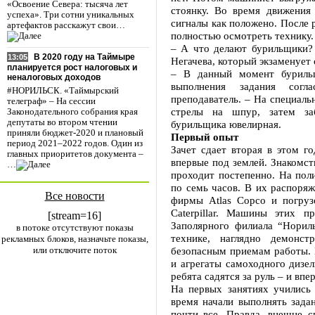
«Освоение Севера: тысяча лет
стоянку. Во время движения
успеха». Три сотни уникальных
сигналы как положено. После 
артефактов расскажут свои…
полностью осмотреть технику
– А что делают бурильщики?
В 2020 году на Таймыре
13:05
Негачева, который экзаменует
планируется рост налоговых и
– В данный момент буриль
неналоговых доходов
выполнения задания согл
#НОРИЛЬСК. «Таймырский
преподаватель. – На специаль
телеграф» – На сессии
стрелы на шпур, затем за
Законодательного собрания края
депутаты во втором чтении
бурильщика ювелирная.
приняли бюджет-2020 и плановый
Первый опыт
период 2021–2022 годов. Один из
Зачет сдает вторая в этом го
главных приоритетов документа –
впервые под землей. Знакомст
…
проходит постепенно. На поли
по семь часов. В их распоря
Все новости
фирмы Atlas Copco и погру
Caterpillar. Машины этих п
[stream=16]
Заполярного филиала “Норил
в потоке отсутствуют показы
технике, наглядно демонс
рекламных блоков, назначьте показы,
или отключите поток
безопасным приемам работы.
и агрегаты самоходного дизел
ребята садятся за руль – и впе
На первых занятиях учились 
время начали выполнять задан
почти все. Правда, внешне 