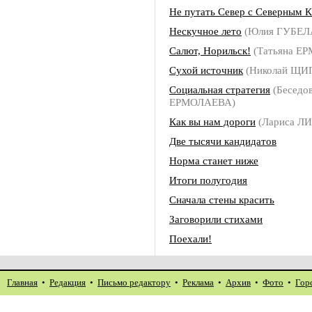
Не путать Север с Северным 
Нескучное лето
(Юлия ГУБЕЛ
Салют, Норильск!
(Татьяна Е
Сухой источник
(Николай ЩИ
Социальная стратегия
(Беседов
ЕРМОЛАЕВА)
Как вы нам дороги
(Лариса Л
Две тысячи кандидатов
Норма станет ниже
Итоги полугодия
Сначала стены красить
Заговорили стихами
Поехали!
Главная
•
Редакция
•
Письмо редактору
•
Реклама
•
Архив
•
Фото
•
Гор