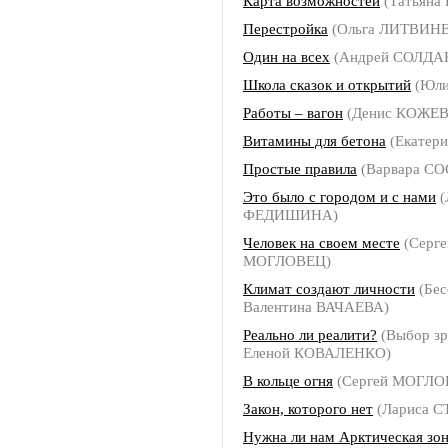
Карта возможностей
(Татьяна
Перестройка
(Ольга ЛИТВИН
Один на всех
(Андрей СОЛДА
Школа сказок и открытий
(Юли
Работы – вагон
(Денис КОЖЕ
Витамины для бетона
(Екатер
Простые правила
(Варвара С
Это было с городом и с нами
(
ФЕДИШИНА)
Человек на своем месте
(Серге
МОГЛОВЕЦ)
Климат создают личности
(Бес
Валентина ВАЧАЕВА)
Реально ли реалити?
(Выбор зр
Еленой КОВАЛЕНКО)
В кольце огня
(Сергей МОГЛО
Закон, которого нет
(Лариса 
Нужна ли нам Арктическая зо