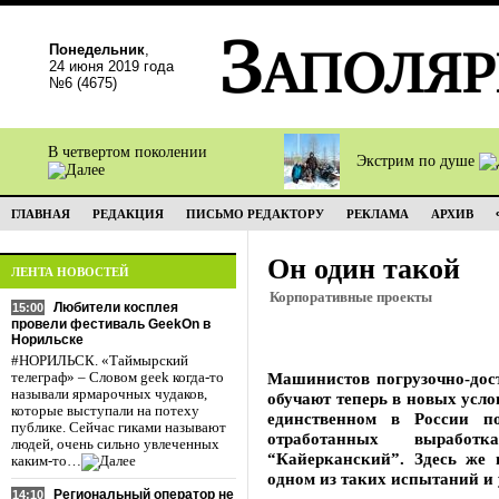
Понедельник
,
24 июня 2019 года
№6 (4675)
В четвертом поколении
Экстрим по душе
ГЛАВНАЯ
РЕДАКЦИЯ
ПИСЬМО РЕДАКТОРУ
РЕКЛАМА
АРХИВ
Он один такой
ЛЕНТА НОВОСТЕЙ
Корпоративные проекты
Любители косплея
15:00
провели фестиваль GeekOn в
Норильске
#НОРИЛЬСК. «Таймырский
Машинистов погрузочно-до
телеграф» – Словом geek когда-то
называли ярмарочных чудаков,
обучают теперь в новых усло
которые выступали на потеху
единственном в России п
публике. Сейчас гиками называют
отработанных вырабо
людей, очень сильно увлеченных
“Кайерканский”. Здесь же
каким-то…
одном из таких испытаний и у
Региональный оператор не
14:10