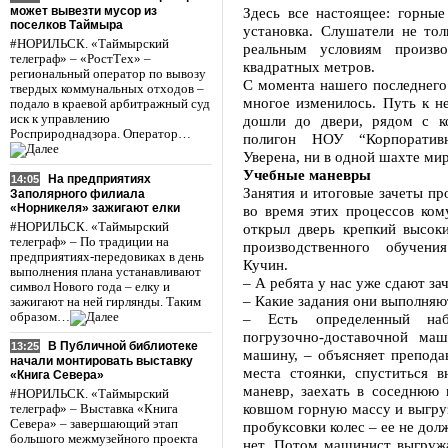
может вывезти мусор из
Здесь все настоящее: горны
поселков Таймыра
установка. Слушатели не то
#НОРИЛЬСК. «Таймырский
реальным условиям произв
телеграф» – «РостТех» –
квадратных метров.
региональный оператор по вывозу
С момента нашего последнего 
твердых коммунальных отходов –
многое изменилось. Путь к 
подало в краевой арбитражный суд
иск к управлению
дошли до двери, рядом с к
Росприроднадзора. Оператор…
полигон НОУ “Корпоративн
Уверена, ни в одной шахте мир
Учебные маневры
На предприятиях
14:05
Занятия и итоговые зачеты пр
Заполярного филиала
«Норникеля» зажигают елки
во время этих процессов ком
#НОРИЛЬСК. «Таймырский
открыл дверь крепкий высок
телеграф» – По традиции на
производственного обучени
предприятиях-передовиках в день
Кучин.
выполнения плана устанавливают
– А ребята у нас уже сдают зач
символ Нового года – елку и
– Какие задания они выполняю
зажигают на ней гирлянды. Таким
образом…
– Есть определенный наб
погрузочно-доставочной ма
В Публичной библиотеке
13:25
машину, – объясняет преподав
начали монтировать выставку
места стоянки, спуститься 
«Книга Севера»
маневр, заехать в соседнюю к
#НОРИЛЬСК. «Таймырский
ковшом горную массу и выгруз
телеграф» – Выставка «Книга
Севера» – завершающий этап
пробуксовки колес – ее не дол
большого межмузейного проекта
нет. Потом машинист выгружа