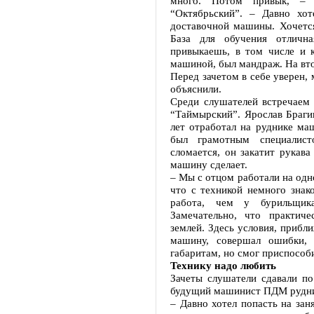
много. Потом привык, – 
“Октябрьский”. – Давно хо
доставочной машины. Хочетс
База для обучения отличн
привыкаешь, в том числе и 
машиной, был мандраж. На вто
Перед зачетом в себе уверен,
объяснили.
Среди слушателей встречаем 
“Таймырский”. Ярослав Браги
лет отработал на руднике м
был грамотным специалис
сломается, он закатит рукава
машину сделает.
– Мы с отцом работали на одно
что с техникой немного знак
работа, чем у бурильщик
Замечательно, что практич
землей. Здесь условия, прибл
машину, совершал ошибки,
габаритам, но смог приспособ
Технику надо любить
Зачеты слушатели сдавали по
будущий машинист ПДМ рудни
– Давно хотел попасть на зан