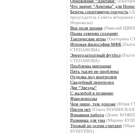
Обновление “Арктики”
(Екатер
Что значит “Арктика” для Нори
Беречь спортивную гордость
(Д
председатель Совета ветеранов 
Норильска)
Вне поля зрения
(Николай ЩИП
Права северян сохранят
Тактические игры
(Екатерина 
Игровая философия МФК
(Екат
СТЕПАНОВА)
Энергозатратный футбол
(Екате
СТЕПАНОВА)
Проблемы миграции
Пять тысяч не проблема
Отделка под контролем
Свадебный переполох
Две “Звезды”
С жалобой в полицию
Факелоносцы
Чем чище, тем дороже
(Юлия Г
Писем нет
(Ольга ПОЛЯНСКАЯ
Взрывная работа
(Денис КОЖЕ
Разминка для ума
(Марина БУШ
Урожай по осени считают
(Мари
БУШУЕВА)