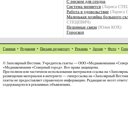
С риском для сердца
Система меняется
(Лариса СТЕ
Работа в удовольствие
(Лариса
Маленькая хозяйка большого ск
СТЕЦЕВИЧ)
Незримые связи
(Юлия КОХ)
Гороскоп
Главная
•
Редакция
•
Письмо редактору
•
Реклама
•
Архив
•
Фото
•
Гор
©
Заполярный Вестник
. Учредитель газеты — ООО «Медиакомпания «Северн
«Медиакомпания «Северный город». Все права защищены.
При полном или частичном использовании материалов ссылка на «Заполярны
размещении материалов в интернете — гиперссылка на «Заполярный Вестник
газеты не предоставляет справочную информацию. Редакция не несет ответ
содержащуюся в рекламных объявлениях.