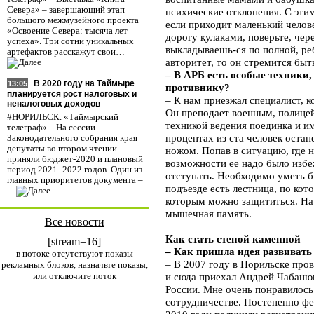
Севера» – завершающий этап
психические отклонения. С эти
большого межмузейного проекта
если приходит маленький челов
«Освоение Севера: тысяча лет
дорогу кулаками, поверьте, чер
успеха». Три сотни уникальных
выкладываешь-ся по полной, реб
артефактов расскажут свои…
авторитет, то он стремится быть
– В АРБ есть особые техники
В 2020 году на Таймыре
13:05
противнику?
планируется рост налоговых и
– К нам приезжал специалист, 
неналоговых доходов
Он преподает военным, полицей
#НОРИЛЬСК. «Таймырский
техникой ведения поединка и и
телеграф» – На сессии
процентах из ста человек остан
Законодательного собрания края
депутаты во втором чтении
ножом. Попав в ситуацию, где 
приняли бюджет-2020 и плановый
возможности ее надо было избеж
период 2021–2022 годов. Один из
отступать. Необходимо уметь б
главных приоритетов документа –
подъезде есть лестница, по кот
…
которым можно защититься. На 
мышечная память.
Все новости
Как стать стеной каменной
[stream=16]
– Как пришла идея развивать
в потоке отсутствуют показы
– В 2007 году в Норильске про
рекламных блоков, назначьте показы,
или отключите поток
и сюда приехал Андрей Чабаню
России. Мне очень понравилось
сотрудничестве. Постепенно фе