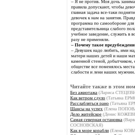
– Я не против. Моя дочь занима
правила допускают, чтобы дево
главная задача все-таки поднят
девочек к нам на занятия. Правд
программа по самообороне для 
представительница слабого пол
учебное заведение, служить в в
разу не применяли.
– Почему такое предубеждени
– Девушек надо любить, ими над
матери наших детей и наши мат
каменной стеной, добытчиком, 
обществе все поменялось места
слабости и лени наших мужчин.
Читайте также в этом ном
Без ажиотажа
(Лариса СТЕЦЕВ
Как ветром сдуло
(Татьяна ЕР
Расслабляться рано
(Татьяна Е
Шансы на успех
(Елена ПОПОВ
Дело житейское
(Денис КОЖЕВ
Самая северная остановка
(Варв
СОСНОВСКАЯ)
Как в море корабли
(Елена КО