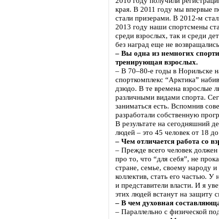
2010 году получили регистрац
края. В 2011 году мы впервые 
стали призерами. В 2012-м ста
2013 году наши спортсмены ста
среди взрослых, так и среди де
без наград еще не возвращались
– Вы одна из немногих спорт
тренирующая взрослых.
– В 70–80-е годы в Норильске н
спорткомплекс “Арктика” набива
дзюдо. В те времена взрослые 
различными видами спорта. Сег
заниматься есть. Вспомнив сов
разработали собственную прог
В результате на сегодняшний д
людей – это 45 человек от 18 до
– Чем отличается работа со в
– Прежде всего человек должен 
про то, что “для себя”, не прок
стране, семье, своему народу и 
коллектив, стать его частью. У
и представители власти. И я ув
этих людей встанут на защиту с
– В чем духовная составляющ
– Параллельно с физической под