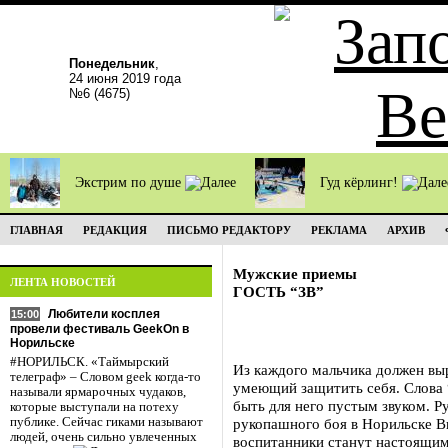
Понедельник
,
24 июня 2019 года
№6 (4675)
Экстрим по душе
Гуд кёрлинг!
ГЛАВНАЯ
РЕДАКЦИЯ
ПИСЬМО РЕДАКТОРУ
РЕКЛАМА
АРХИВ
Мужские приемы
ЛЕНТА НОВОСТЕЙ
ГОСТЬ “ЗВ”
Любители косплея
15:00
провели фестиваль GeekOn в
Норильске
#НОРИЛЬСК. «Таймырский
Из каждого мальчика должен вы
телеграф» – Словом geek когда-то
умеющий защитить себя. Слова 
называли ярмарочных чудаков,
быть для него пустым звуком. 
которые выступали на потеху
публике. Сейчас гиками называют
рукопашного боя в Норильске 
людей, очень сильно увлеченных
воспитанники станут настоящи