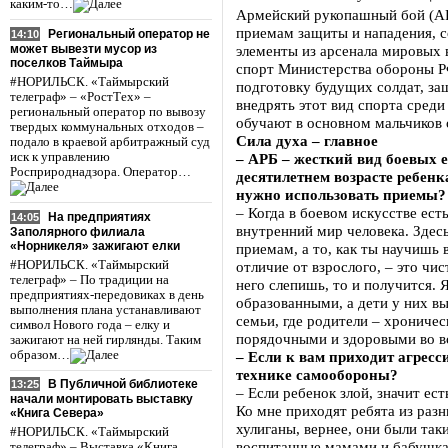
каким-то…
Армейский рукопашный бой (АР
приемам защиты и нападения, 
Региональный оператор не
14:10
может вывезти мусор из
элементы из арсенала мировых 
поселков Таймыра
спорт Министерства обороны РФ
#НОРИЛЬСК. «Таймырский
подготовку будущих солдат, за
телеграф» – «РостТех» –
внедрять этот вид спорта сред
региональный оператор по вывозу
обучают в основном мальчиков о
твердых коммунальных отходов –
Сила духа – главное
подало в краевой арбитражный суд
иск к управлению
– АРБ – жесткий вид боевых е
Росприроднадзора. Оператор…
десятилетнем возрасте ребенк
нужно использовать приемы?
– Когда в боевом искусстве ест
На предприятиях
14:05
внутренний мир человека. Здесь
Заполярного филиала
«Норникеля» зажигают елки
приемам, а то, как ты научишь 
#НОРИЛЬСК. «Таймырский
отличие от взрослого, – это чис
телеграф» – По традиции на
него слепишь, то и получится. 
предприятиях-передовиках в день
образованными, а дети у них в
выполнения плана устанавливают
семьи, где родители – хроничес
символ Нового года – елку и
порядочными и здоровыми во в
зажигают на ней гирлянды. Таким
образом…
– Если к вам приходит агресс
технике самообороны?
В Публичной библиотеке
13:25
– Если ребенок злой, значит ес
начали монтировать выставку
Ко мне приходят ребята из раз
«Книга Севера»
хулиганы, вернее, они были так
#НОРИЛЬСК. «Таймырский
воспитанные мамами и бабушкам
телеграф» – Выставка «Книга