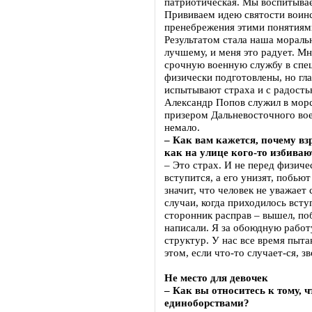
патриотическая. Мы воспитываем
Прививаем идею святости воинс
пренебрежения этими понятиями
Результатом стала наша мораль
лучшему, и меня это радует. М
срочную военную службу в спе
физически подготовлены, но гла
испытывают страха и с радость
Александр Попов служил в морс
призером Дальневосточного вое
немало.
– Как вам кажется, почему в
как на улице кого-то избиваю
– Это страх. И не перед физиче
вступится, а его унизят, побьют
значит, что человек не уважает
случаи, когда приходилось всту
сторонник расправ – вышел, поб
написали. Я за обоюдную работ
структур. У нас все время пыт
этом, если что-то случает-ся, з
Не место для девочек
– Как вы относитесь к тому,
единоборствами?