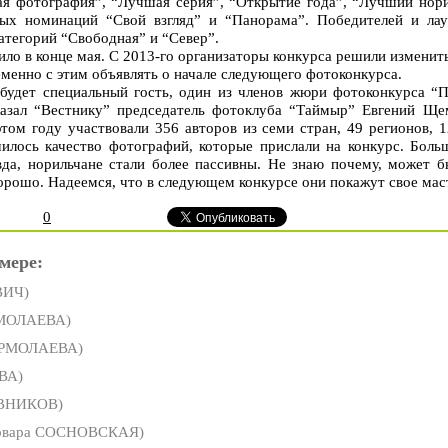
я фотография”, “Лучшая серия”, “Открытие года”, “Лучший нори
ных номинаций “Свой взгляд” и “Панорама”. Победителей и ла
атегорий “Свободная” и “Север”.
ло в конце мая. С 2013-го организаторы конкурса решили изменит
еменно с этим объявлять о начале следующего фотоконкурса.
 будет специальный гость, один из членов жюри фотоконкурса “
азал “Вестнику” председатель фотоклуба “Таймыр” Евгений Ще
этом году участвовали 356 авторов из семи стран, 49 регионов, 1
шилось качество фотографий, которые прислали на конкурс. Боль
вда, норильчане стали более пассивны. Не знаю почему, может 
хорошо. Надеемся, что в следующем конкурсе они покажут свое мас
0
мере:
ВИЧ)
РМОЛАЕВА)
ЕРМОЛАЕВА)
ВА)
ВНИКОВ)
рвара СОСНОВСКАЯ)