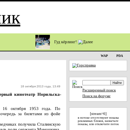
Гуд кёрлинг!
WAP
PDA
18 октября 2013 года, 13:49
Расширенный поиск
первый кинотеатр Норильска-
Поиск на форуме
” 16 октября 1953 года. По
 очередь за билетами из фойе
[stream=6]
в потоке отсутствуют показы
рекламных блоков, назначьте
зведчиках получила Сталинскую
показы, или отключите поток
тель роли сержанта Мамочкина,