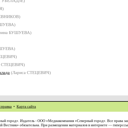
ГУБЕЛАДЗЕ)
Я)
ЕВНИКОВ)
УШУЕВА)
рина БУШУЕВА)
ШУЕВА)
ЕЦЕВИЧ)
а СТЕЦЕВИЧ)
клада
(Лариса СТЕЦЕВИЧ)
справка
•
Карта сайта
ый город». Издатель - ООО «Медиакомпания «Северный город». Все права з
й Вестник» обязательна. При размещении материалов в интернете — гиперссы