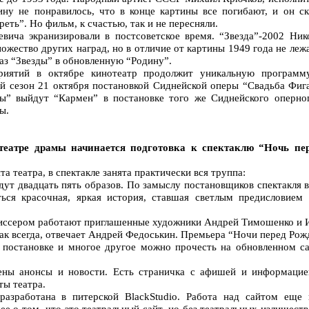
ину не понравилось, что в конце картины все погибают, и он с
реть”. Но фильм, к счастью, так и не пересняли.
евича экранизировали в постсоветское время. “Звезда”-2002 Ни
жество других наград, но в отличие от картины 1949 года не лежа
аз “Звезды” в обновленную “Родину”.
иятий в октябре кинотеатр продолжит уникальную программ
ый сезон 21 октября постановкой Сиднейской оперы “Свадьба Фиг
ны” выйдут “Кармен” в постановке того же Сиднейского оперно
ы.
еатре драмы начинается подготовка к спектаклю “Ночь пе
а театра, в спектакле занята практически вся труппа:
дут двадцать пять образов. По замыслу постановщиков спектакля 
ься красочная, яркая история, ставшая светлым предисловием 
жиссером работают приглашенные художники Андрей Тимошенко и 
ак всегда, отвечает Андрей Федоськин. Премьера “Ночи перед Рожд
постановке и многое другое можно прочесть на обновленном са
ены анонсы и новости. Есть страничка с афишей и информацие
ты театра.
 разработана в питерской BlackStudio. Работа над сайтом еще
е о том, что это театральный сайт, но без театральных излишеств