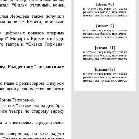
казал: “Фильм отличный, конец
[stream=8]
в потоке отсутствуют показы
рекламных блоков, назначьте
колая Лебедева также получила
показы, или отключите поток
ла на полке. Кстати, норильчан
[stream=7]
в потоке отсутствуют показы
у цифровых показов оперных
рекламных блоков, назначьте
показы, или отключите поток
аро” Моцарта. Кроме этого, до
го театра и “Сказки Гофмана”
[stream=11]
в потоке отсутствуют показы
рекламных блоков, назначьте
показы, или отключите поток
ред Рождеством” по мотивам
[stream=12]
в потоке отсутствуют показы
рекламных блоков, назначьте
показы, или отключите поток
во главе с режиссером Тимуром
ко всему творчеству великого
Ирина Титоренко.
еством” назначена на декабрь.
йте театра по старому адресу
й о спектаклях. Представлены
 не завершена, но уже радует
. Проста и интуитивно понятна