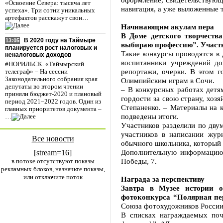
«Освоение Севера: тысяча лет
навигация, а уже выложенные т
успеха». Три сотни уникальных
артефактов расскажут свои…
Начинающим акулам пера
В Доме детского творчеств
В 2020 году на Таймыре
13:05
выбираю профессию”. Участво
планируется рост налоговых и
Такие конкурсы проводятся в 
неналоговых доходов
воспитанники учреждений до
#НОРИЛЬСК. «Таймырский
репортажи, очерки. В этом г
телеграф» – На сессии
Законодательного собрания края
Олимпийским играм в Сочи.
депутаты во втором чтении
– В конкурсных работах детя
приняли бюджет-2020 и плановый
гордости за свою страну, хоз
период 2021–2022 годов. Один из
Степаненко. – Материалы на к
главных приоритетов документа –
подведены итоги.
…
Участников разделили по двум
участников в написании жур
Все новости
обычного школьника, который 
Дополнительную информацию о
[stream=16]
Победы, 7.
в потоке отсутствуют показы
рекламных блоков, назначьте показы,
или отключите поток
Награда за перспективу
Завтра в Музее истории о
фотоконкурса “Полярная пе
Союза фотохудожников России
В списках награждаемых поч