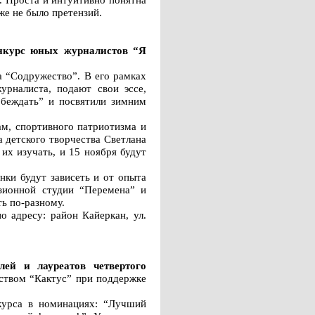
же не было претензий.
онкурс юных журналистов “Я
а “Содружество”. В его рамках
урналиста, подают свои эссе,
обеждать” и посвятили зимним
ам, спортивного патриотизма и
 детского творчества Светлана
их изучать, и 15 ноября будут
нки будут зависеть и от опыта
изионной студии “Перемена” и
ь по-разному.
 адресу: район Кайеркан, ул.
ей и лауреатов четвертого
ством “Кактус” при поддержке
курса в номинациях: “Лучший