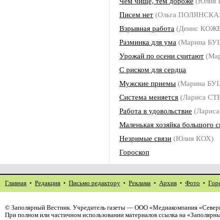
Чем чище, тем дороже
(Юлия 
Писем нет
(Ольга ПОЛЯНСКА
Взрывная работа
(Денис КОЖ
Разминка для ума
(Марина Б
Урожай по осени считают
(Ма
С риском для сердца
Мужские приемы
(Марина БУ
Система меняется
(Лариса СТ
Работа в удовольствие
(Ларис
Маленькая хозяйка большого с
Незримые связи
(Юлия КОХ)
Гороскоп
Главная
•
Редакция
•
Письмо редактору
•
Реклама
•
Архив
•
Фото
•
Гор
©
Заполярный Вестник
. Учредитель газеты — ООО «Медиакомпания «Северн
При полном или частичном использовании материалов ссылка на «Заполярны