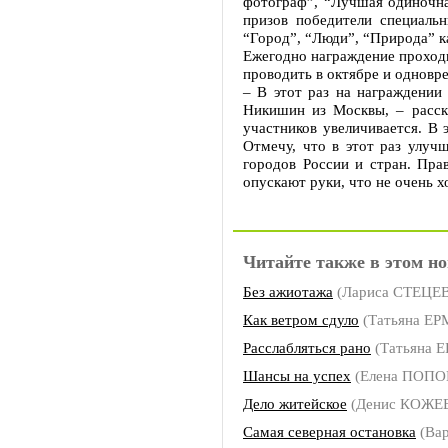
фотограф”, “Лучшая одиночна
призов победители специаль
“Город”, “Люди”, “Природа” к
Ежегодно награждение проходи
проводить в октябре и одновр
– В этот раз на награждении
Никишин из Москвы, – расск
участников увеличивается. В 
Отмечу, что в этот раз улуч
городов России и стран. Пра
опускают руки, что не очень 
Читайте также в этом но
Без ажиотажа
(Лариса СТЕЦЕ
Как ветром сдуло
(Татьяна Е
Расслабляться рано
(Татьяна 
Шансы на успех
(Елена ПОПО
Дело житейское
(Денис КОЖЕ
Самая северная остановка
(Ва