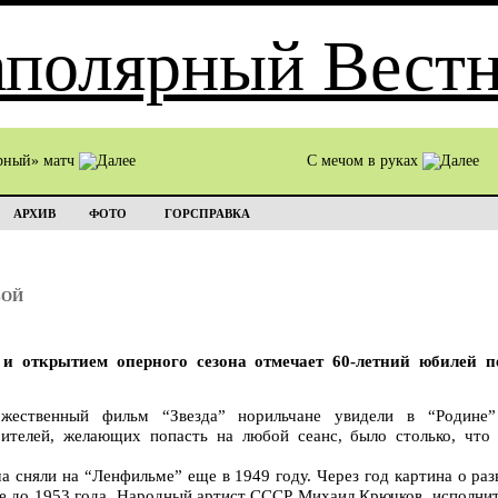
рный» матч
С мечом в руках
АРХИВ
ФОТО
ГОРСПРАВКА
ВОЙ
 и открытием оперного сезона отмечает 60-летний юбилей 
ожественный фильм “Звезда” норильчане увидели в “Родине
рителей, желающих попасть на любой сеанс, было столько, что
ча сняли на “Ленфильме” еще в 1949 году. Через год картина о ра
ке до 1953 года. Народный артист СССР Михаил Крючков, исполни