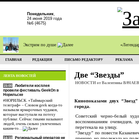
Понедельник
,
24 июня 2019 года
№6 (4675)
Экстрим по душе
«Легенда
ГЛАВНАЯ
РЕДАКЦИЯ
ПИСЬМО РЕДАКТОРУ
РЕКЛАМА
Две “Звезды”
ЛЕНТА НОВОСТЕЙ
НОВОСТИ от Валентины ВАЧАЕ
Любители косплея
15:00
провели фестиваль GeekOn в
Норильске
Кинопоказами двух “Звезд”
#НОРИЛЬСК. «Таймырский
телеграф» – Словом geek когда-то
города.
называли ярмарочных чудаков,
которые выступали на потеху
Советский черно-белый худ
публике. Сейчас гиками называют
воспоминаниям очевидцев, з
людей, очень сильно увлеченных
перетекала на улицу.
каким-то…
“Звезду” по повести Казакеви
Региональный оператор не
премию, но пролежала на пол
14:10