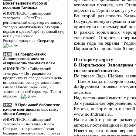
может вывезти мусор из
вспоминал позднее, что Стал
поселков Таймыра
переснять. Герои не могут уме
#НОРИЛЬСК. «Таймырский
Во второй раз повесть Казак
телеграф» – «РостТех» –
Государственную премию и мно
региональный оператор по вывозу
пригласили на премьерный пок
твердых коммунальных отходов –
подало в краевой арбитражный суд
В рамках юбилейных меропр
иск к управлению
спектаклей. Откроется оперн
Росприроднадзора. Оператор…
конца года на экраны “Роди
Парижской национальной опер
На предприятиях
14:05
Заполярного филиала
По старому адресу
«Норникеля» зажигают елки
В Норильском Заполярном т
#НОРИЛЬСК. «Таймырский
гоголевской повести.
телеграф» – По традиции на
По словам Лады Шебеко, завлит
предприятиях-передовиках в день
– Восемнадцать актеров созда
выполнения плана устанавливают
Файрузовым, должна получит
символ Нового года – елку и
зажигают на ней гирлянды. Таким
писателя.
образом…
Над постановкой вместе с ре
За музыкальное оформление, к
В Публичной библиотеке
13:25
Кстати, информацию о новой 
начали монтировать выставку
www.northdrama.ru
.
«Книга Севера»
На главной странице размещ
#НОРИЛЬСК. «Таймырский
телеграф» – Выставка «Книга
актеры, постановщики и проек
Севера» – завершающий этап
Известно, что новая версия
большого межмузейного проекта
оформление, свидетельствующе