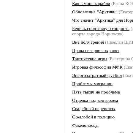
Как в море корабли
(Елена К
Обновление “Арктики”
(Екате
Что значит “Арктика” для Нор
Беречь спортивную гордость
(
спорта города Норильска)
Вне поля зрения
(Николай ЩИ
Права северян сохранят
Тактические игры
(Екатерина
Игровая философия МФК
(Ека
Энергозатратный футбол
(Ека
Проблемы миграции
Пять тысяч не проблема
Отделка под контролем
Свадебный переполох
С жалобой в полицию
Факелоносцы