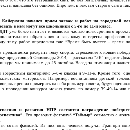
ексты написаны без ошибок. Впрочем, к текстам старого сайта так
а Кайеркана начался прием заявок и работ на городской к
вать в нем могут все школьники с 5-го по 11-й класс.
ДДТ уже более пяти лет и являются частью долгосрочного проект
полнительного образования и все, кому интересна профессия ж
оду тему работ определили так: “Время быть вместе – время п
м предлагается раскрыть тему спорта, стремления к новым побед
яйку предстоящей Олимпиады-2014, – рассказала “ЗВ” педагог Дома
онкурс мы принимаем до 25 октября. Вслед за этим жюри начнет 
 возрастным категориям: 5–8-е классы и 9–11-е. Кроме того, оце
налистских материалов. Например, воспитанника детской телев
впервые решил примерить на себя роль журналиста, будут оцениват
 проведении конкурса можно узнать по номеру 39-49-14 или по
своения и развития НПР состоится награждение победител
рспектива”.
Его проводит фотоклуб “Таймыр” совместно с агент
.
ти сотня фамилий. Из них пять человек получат Гран-при кон