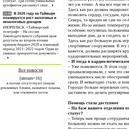
успеха». Три сотни уникальных
лет уж точно. А мы все еще не 
артефактов расскажут свои…
Здесь как раз должна лидирова
В 2020 году на Таймыре
13:05
позволить сердцу, сосудам, ор
планируется рост налоговых и
Севера, то вреден не сам по се
неналоговых доходов
жизни. Из-за низких температу
#НОРИЛЬСК. «Таймырский
особенно погуляешь положенные 
телеграф» – На сессии
выходные дни, да и сходить за 
Законодательного собрания края
Здесь как раз большую роль иг
депутаты во втором чтении
приняли бюджет-2020 и плановый
спортивные сооружения. В эту 
период 2021–2022 годов. Один из
кажется, должны расширять круг
главных приоритетов документа –
оздоровительных мероприятий.
…
– И тогда в кардиологическо
– Уже появляются. В этом году 
Все новости
проанализировали, с чем это св
уменьшилось число обострений 
[stream=16]
сразу. И невыгодно стало, и п
в потоке отсутствуют показы
Гораздо больше норильчан сего
рекламных блоков, назначьте показы,
заставили это делать регулярн
или отключите поток
Помощь стала доступнее
– На базе вашего отделения п
статус?
– Теперь нам проще сотруднича
больному можно не ехать на кон
Высокотехнологичная по-мощь с