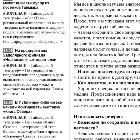
может вывезти мусор из
Мы все в школе изучаем анатом
поселков Таймыра
использовать полученные знания
#НОРИЛЬСК. «Таймырский
дефектов, которые на каком-то 
телеграф» – «РостТех» –
Плохо, что мы упускаем этот м
региональный оператор по вывозу
надеемся на русский авось.
твердых коммунальных отходов –
– Чтобы сохранить свое здоровь
подало в краевой арбитражный суд
иск к управлению
кажется, могут помочь и средст
Росприроднадзора. Оператор…
давали бы вам интервью. С пом
человека болит голова, а дома
На предприятиях
14:05
погоды или бежать к бабке. Гра
Заполярного филиала
«Норникеля» зажигают елки
кто-то из близких родственнико
относится к группе риска разви
#НОРИЛЬСК. «Таймырский
телеграф» – По традиции на
– И что же должен сделать гр
предприятиях-передовиках в день
– Пойти на прием к доктору, чт
выполнения плана устанавливают
– Как известно, в поликлини
символ Нового года – елку и
– Хороших специалистов напере
зажигают на ней гирлянды. Таким
медика. Профессионалов надо в
образом…
подразумевает под собой алгори
В Публичной библиотеке
13:25
схеме независимо от гипотез до
начали монтировать выставку
«Книга Севера»
Использовать резервы
#НОРИЛЬСК. «Таймырский
– Возможно ли сохранить в но
телеграф» – Выставка «Книга
Севера» – завершающий этап
частности?
большого межмузейного проекта
– Человек начинает стареть с 
«Освоение Севера: тысяча лет
организм, работая, изнашивает