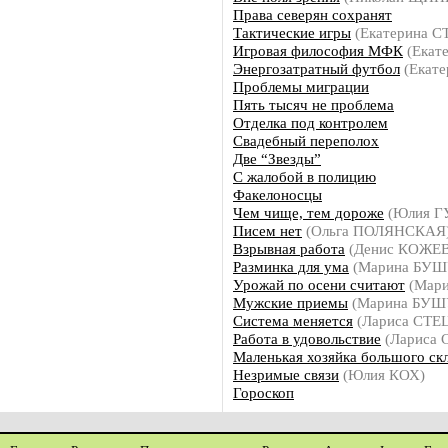
Права северян сохранят
Тактические игры
(Екатерина 
Игровая философия МФК
(Екат
Энергозатратный футбол
(Екат
Проблемы миграции
Пять тысяч не проблема
Отделка под контролем
Свадебный переполох
Две “Звезды”
С жалобой в полицию
Факелоносцы
Чем чище, тем дороже
(Юлия Г
Писем нет
(Ольга ПОЛЯНСКАЯ
Взрывная работа
(Денис КОЖЕ
Разминка для ума
(Марина БУШ
Урожай по осени считают
(Мар
Мужские приемы
(Марина БУШ
Система меняется
(Лариса СТЕ
Работа в удовольствие
(Лариса
Маленькая хозяйка большого ск
Незримые связи
(Юлия КОХ)
Гороскоп