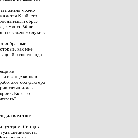
раза жизни можно
 касается Крайнего
алоподвижный образ
, в минус 30 не
я на свежем воздухе в
азнообразные
оторые, как мне
изацией разного рода
 еще не
 ли в конце концов
 работают оба фактора
ории улучшилась.
крови. Кого-то
раковать”…
о дал вам этот
м центром. Сегодня
ттуда специалиста.
Красноярску,