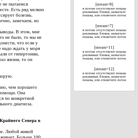
е не пытаемся
[stream=8]
есте. Есть ряд мелких
в потоке отсутствуют показы
рекламных блоков, назначьте
ссирует болезнь.
показы, или отключите поток
ечно, замечаем, но
[stream=7]
в потоке отсутствуют показы
выводы. В этом, мне
рекламных блоков, назначьте
го не было, то мы не
показы, или отключите поток
онести, что если у
[stream=11]
е надо ждать у моря
в потоке отсутствуют показы
али от гипертонии,
рекламных блоков, назначьте
раз жизни, то он
показы, или отключите поток
[stream=12]
в потоке отсутствуют показы
корую.
рекламных блоков, назначьте
показы, или отключите поток
чно, чем хорошего
 помощи. Она
ся по конкретной
льного диагноза.
 Крайнего Севера в
апе. Любой живой
оживает. Больше 100