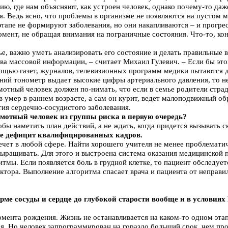
ию, где нам объясняют, как устроен человек, однако почему-то даж
. Ведь ясно, что проблемы в организме не появляются на пустом м
этапе не формируют заболевания, но они накапливаются – и прогре
омент, не обращая внимания на пограничные состояния. Что-то, кон
е, важно уметь анализировать его состояние и делать правильные 
ва массовой информации, – считает Михаил Гулевич. – Если бы это
ощью газет, журналов, телевизионных программ медики пытаются д
шний тонометр выдает высокие цифры артериального давления, то н
мотный человек должен по-нимать, что если в семье родители страд
в умер в раннем возрасте, а сам он курит, ведет малоподвижный об
тия сердечно-сосудистого заболевания.
амотный человек из группы риска в первую очередь?
обы наметить план действий, а не ждать, когда придется вызывать с
ке дефицит квалифицированных кадров.
чет в любой сфере. Найти хорошего учителя не менее проблемати
ыращивать. Для этого и выстроена система оказания медицинской
тмы. Если появляется боль в грудной клетке, то пациент обследует
ктора. Выполнение алгоритма спасает врача и пациента от неправи
рме сосуды и сердце до глубокой старости вообще и в условиях
момента рождения. Жизнь не останавливается на каком-то одном эт
ся. Но человек запрограммирован на гораздо больший срок, чем пр