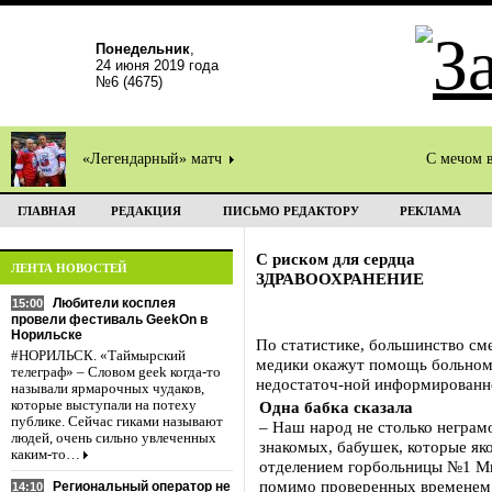
Понедельник
,
24 июня 2019 года
№6 (4675)
«Легендарный» матч
С мечом 
ГЛАВНАЯ
РЕДАКЦИЯ
ПИСЬМО РЕДАКТОРУ
РЕКЛАМА
С риском для сердца
ЛЕНТА НОВОСТЕЙ
ЗДРАВООХРАНЕНИЕ
Любители косплея
15:00
провели фестиваль GeekOn в
Норильске
По статистике, большинство сме
#НОРИЛЬСК. «Таймырский
медики окажут помощь больному
телеграф» – Словом geek когда-то
недостаточ-ной информированно
называли ярмарочных чудаков,
которые выступали на потеху
Одна бабка сказала
публике. Сейчас гиками называют
– Наш народ не столько неграм
людей, очень сильно увлеченных
знакомых, бабушек, которые як
каким-то…
отделением горбольницы №1 Мих
помимо проверенных временем и
Региональный оператор не
14:10