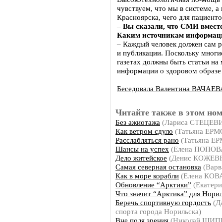
чувствуем, что мы в системе, а
Красноярска, чего для пациенто
– Вы сказали, что СМИ вмест
Каким источникам информаци
– Каждый человек должен сам р
и публикации. Поскольку многи
газетах должны быть статьи на 
информации о здоровом образе 
Беседовала Валентина ВАЧАЕВ
Читайте также в этом ном
Без ажиотажа
(Лариса СТЕЦЕВ
Как ветром сдуло
(Татьяна ЕР
Расслабляться рано
(Татьяна Е
Шансы на успех
(Елена ПОПОВ
Дело житейское
(Денис КОЖЕВ
Самая северная остановка
(Вар
Как в море корабли
(Елена КО
Обновление “Арктики”
(Екатер
Что значит “Арктика” для Нори
Беречь спортивную гордость
(Да
спорта города Норильска)
Вне поля зрения
(Николай ЩИП