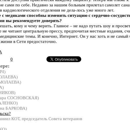
 не сами по себе. Недавно за нашим больным прилетал самолет сана
в кардиологического отделения не дела-лось уже много лет.
е с медиками способны изменить ситуацию с сердечно-сосудис
и вы рекомендуете доверять?
ешать, кому и чему верить. Главное – не надо путать шоу и просв
е не читают центральную прессу, предпочитая местные издания, сч
медицинские темы. И конечно, Интернет. Он у нас хоть и не самый
жизни в Сети предостаточно.
А
0
ере:
ИЧ)
МОЛАЕВА)
РМОЛАЕВА)
А)
НИКОВ)
вара СОСНОВСКАЯ)
ВАЛЕНКО)
ина БАРКОВА)
льска?
ниил КОТ, председатель Совета ветеранов
КО)