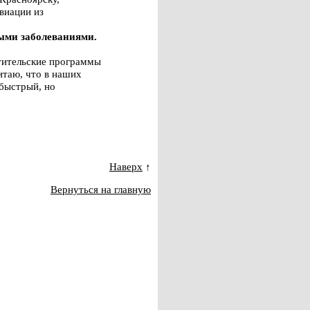
виации из
тыми заболеваниями.
етительские программы
итаю, что в наших
 быстрый, но
Наверх
↑
Вернуться на главную