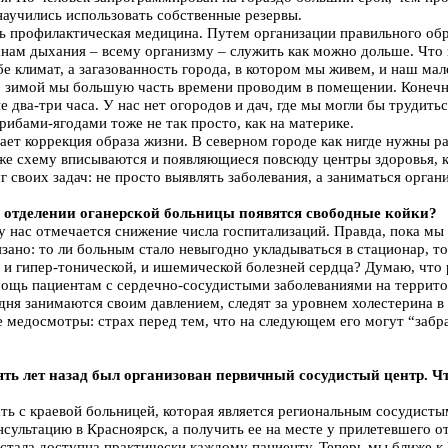
научились использовать собственные резервы.
ть профилактическая медицина. Путем организации правильного об
ганам дыхания – всему организму – служить как можно дольше. Что
-бе климат, а загазованность города, в котором мы живем, и наш м
р зимой мы большую часть времени проводим в помещении. Конечно
два-три часа. У нас нет огородов и дач, где мы могли бы трудитьс
грибами-ягодами тоже не так просто, как на материке.
рает коррекция образа жизни. В северном городе как нигде нужны р
же схему вписываются и появляющиеся повсюду центры здоровья, к
 своих задач: не просто выявлять заболевания, а заниматься орган
м отделении оганерской больницы появятся свободные койки?
у нас отмечается снижение числа госпитализаций. Правда, пока мы
язано: то ли больным стало невыгодно укладываться в стационар, то
и гипер-тонической, и ишемической болезней сердца? Думаю, что
омощь пациентам с сердечно-сосудистыми заболеваниями на террит
дня занимаются своим давлением, следят за уровнем холестерина в 
ые медосмотры: страх перед тем, что на следующем его могут “заб
ять лет назад был организован первичный сосудистый центр. Чт
ть с краевой больницей, которая является региональным сосудисты
сультацию в Красноярск, а получить ее на месте у прилетевшего о
тала доступна практически каждому пациенту. Теперь мы ближе к 