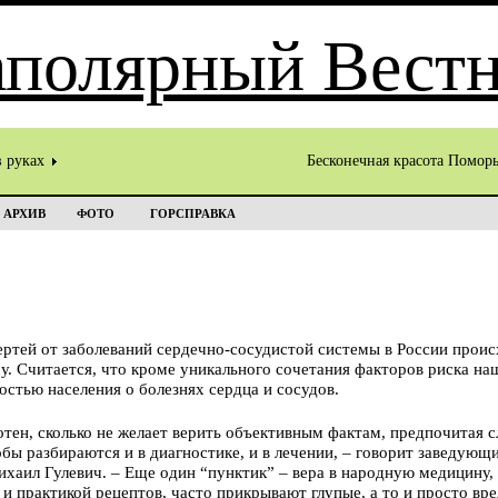
в руках
Бесконечная красота Помор
АРХИВ
ФОТО
ГОРСПРАВКА
ртей от заболеваний сердечно-сосудистой системы в России происх
. Считается, что кроме уникального сочетания факторов риска на
стью населения о болезнях сердца и сосудов.
отен, сколько не желает верить объективным фактам, предпочитая с
обы разбираются и в диагностике, и в лечении, – говорит заведую
аил Гулевич. – Еще один “пунктик” – вера в народную медицину, 
 практикой рецептов, часто прикрывают глупые, а то и просто вр