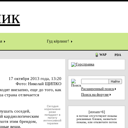
ья
Гуд кёрлинг!
WAP
PDA
17 октября 2013 года, 13:20
Фото: Николай ЩИПКО
Расширенный поиск
одят внезапно, еще до того, как
ша страна отличается
Поиск на форуме
Сегодня
норильчане
лушать соседей,
[stream=6]
реже
попадают в
щий кардиологическим
в потоке отсутствуют показы
палату
рекламных блоков, назначьте
хотя этим брендом,
интенсивной
показы, или отключите поток
терапии
едные вещи.