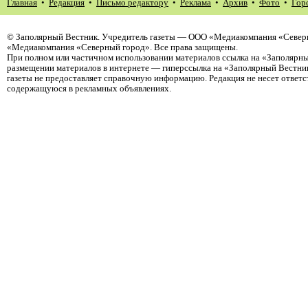
Главная
•
Редакция
•
Письмо редактору
•
Реклама
•
Архив
•
Фото
•
Гор
©
Заполярный Вестник
. Учредитель газеты — ООО «Медиакомпания «Северн
«Медиакомпания «Северный город». Все права защищены.
При полном или частичном использовании материалов ссылка на «Заполярны
размещении материалов в интернете — гиперссылка на «Заполярный Вестник
газеты не предоставляет справочную информацию. Редакция не несет ответ
содержащуюся в рекламных объявлениях.