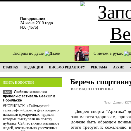
Понедельник
,
24 июня 2019 года
№6 (4675)
Экстрим по душе
С мечом в руках
ГЛАВНАЯ
РЕДАКЦИЯ
ПИСЬМО РЕДАКТОРУ
РЕКЛАМА
АРХИВ
Беречь спортивн
ЛЕНТА НОВОСТЕЙ
ВЗГЛЯД СО СТОРОНЫ
Любители косплея
15:00
провели фестиваль GeekOn в
Норильске
Текст: Даниил КОТ
#НОРИЛЬСК. «Таймырский
телеграф» – Словом geek когда-то
– Дворец спорта “Арктика” д
называли ярмарочных чудаков,
занимаются здоровьем, провод
которые выступали на потеху
должно быть образцом понима
публике. Сейчас гиками называют
этого требует. К сожалению, н
людей, очень сильно увлеченных