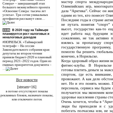
мастер спорта международно
Севера» – завершающий этап
Олимпийских игр, многократн
большого межмузейного проекта
дала “Арктика”. Сейчас он жив
«Освоение Севера: тысяча лет
одним из тех, кто понесет Оли
успеха». Три сотни уникальных
артефактов расскажут свои…
Последние годы в стране акти
не путать понятия “спорт” 
высот, государство как-то е
В 2020 году на Таймыре
13:05
идет работа над будущим зо
планируется рост налоговых и
неналоговых доходов
сожалению, не так активно 
взялись за пропаганду спор
#НОРИЛЬСК. «Таймырский
телеграф» – На сессии
государственную программу,
Законодательного собрания края
помогло бы решить глобальны
депутаты во втором чтении
конечно, в Норильске.
приняли бюджет-2020 и плановый
Когда здоровый образ жизни в
период 2021–2022 годов. Один из
фитнес-клубы. В Норильске
главных приоритетов документа –
…
готовы платить деньги за мак
спортом, где есть внимание,
провожают. А как дело обстои
Все новости
нет. Но и это понять можно. 
[stream=16]
персонала, сервиса мы будем 
в потоке отсутствуют показы
получается: мы экономим копе
рекламных блоков, назначьте показы,
здоровье населения страны ст
или отключите поток
Очень хочется, чтобы в “Аркт
люди бы приходили и с удо
побегать полчасика или, не за