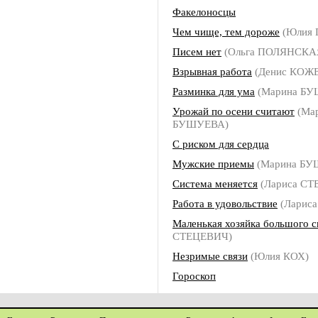
Факелоносцы
Чем чище, тем дороже
(Юлия 
Писем нет
(Ольга ПОЛЯНСКА
Взрывная работа
(Денис КОЖ
Разминка для ума
(Марина Б
Урожай по осени считают
(Ма
БУШУЕВА)
С риском для сердца
Мужские приемы
(Марина БУ
Система меняется
(Лариса СТ
Работа в удовольствие
(Ларис
Маленькая хозяйка большого с
СТЕЦЕВИЧ)
Незримые связи
(Юлия КОХ)
Гороскоп