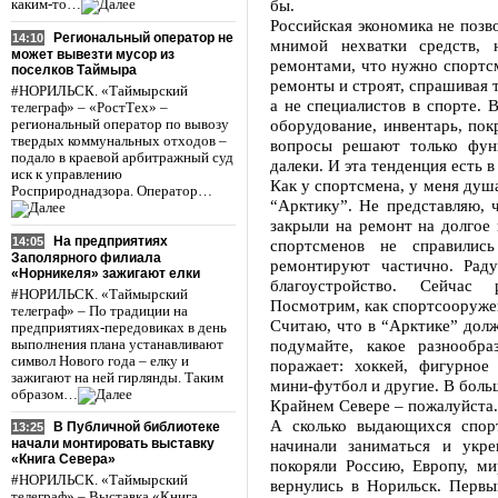
бы.
каким-то…
Российская экономика не позв
Региональный оператор не
14:10
мнимой нехватки средств, 
может вывезти мусор из
ремонтами, что нужно спортсм
поселков Таймыра
ремонты и строят, спрашивая т
#НОРИЛЬСК. «Таймырский
а не специалистов в спорте. 
телеграф» – «РостТех» –
оборудование, инвентарь, пок
региональный оператор по вывозу
твердых коммунальных отходов –
вопросы решают только фун
подало в краевой арбитражный суд
далеки. И эта тенденция есть 
иск к управлению
Как у спортсмена, у меня душа
Росприроднадзора. Оператор…
“Арктику”. Не представляю, 
закрыли на ремонт на долгое
На предприятиях
14:05
спортсменов не справилис
Заполярного филиала
ремонтируют частично. Раду
«Норникеля» зажигают елки
благоустройство. Сейчас
#НОРИЛЬСК. «Таймырский
Посмотрим, как спортсооружен
телеграф» – По традиции на
Считаю, что в “Арктике” долж
предприятиях-передовиках в день
подумайте, какое разнообр
выполнения плана устанавливают
символ Нового года – елку и
поражает: хоккей, фигурное 
зажигают на ней гирлянды. Таким
мини-футбол и другие. В больш
образом…
Крайнем Севере – пожалуйста.
А сколько выдающихся спор
В Публичной библиотеке
13:25
начинали заниматься и укре
начали монтировать выставку
«Книга Севера»
покоряли Россию, Европу, ми
#НОРИЛЬСК. «Таймырский
вернулись в Норильск. Перв
телеграф» – Выставка «Книга