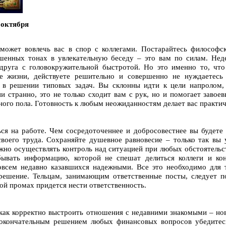
 октября
 может вовлечь вас в спор с коллегами. Постарайтесь философс
шенных тонах в увлекательную беседу – это вам по силам. Неде
 друга с головокружительной быстротой. Но это именно то, чт
те жизни, действуете решительно и совершенно не нуждаетесь
ь в решении типовых задач. Вы склонны идти к цели напролом,
 странно, это не только сходит вам с рук, но и помогает завоев
ого пола. Готовность к любым неожиданностям делает вас практи
ся на работе. Чем сосредоточеннее и добросовестнее вы будете
своего труда. Сохраняйте душевное равновесие – только так вы 
жно осуществлять контроль над ситуацией при любых обстоятельс
ывать информацию, которой не спешат делиться коллеги и кон
совсем недавно казавшихся надежными. Все это необходимо для
решение. Тельцам, занимающим ответственные посты, следует по
бой промах придется нести ответственность.
 как корректно выстроить отношения с недавними знакомыми – н
 окончательным решением любых финансовых вопросов убедитес