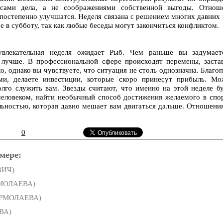
ресами дела, а не соображениями собственной выгоды. Отнош
 постепенно улучшатся. Неделя связана с решением многих давних
е в субботу, так как любые беседы могут закончиться конфликтом.
увлекательная неделя ожидает Рыб. Чем раньше вы задумает
 лучше. В профессиональной сфере происходят перемены, заста
хо, однако вы чувствуете, что ситуация не столь однозначна. Благо
ми, делаете инвестиции, которые скоро принесут прибыль. Мо
лго служить вам. Звезды считают, что именно на этой неделе б
еловеком, найти необычный способ достижения желаемого в спо
альностью, которая давно мешает вам двигаться дальше. Отношен
0
мере:
ВИЧ)
РМОЛАЕВА)
ЕРМОЛАЕВА)
ВА)