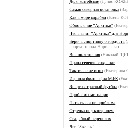
Дело житейское
(Денис КОЖЕ
Самая северная остановка
(Ва
Как в море корабли
(Елена К
Обновление “Арктики”
(Екате
Что значит “Арктика” для Нор
Беречь спортивную гордость
(
спорта города Норильска)
Вне поля зрения
(Николай ЩИ
Права северян сохранят
Тактические игры
(Екатерина
Игровая философия МФК
(Ека
Энергозатратный футбол
(Ека
Проблемы миграции
Пять тысяч не проблема
Отделка под контролем
Свадебный переполох
Две “Звезды”