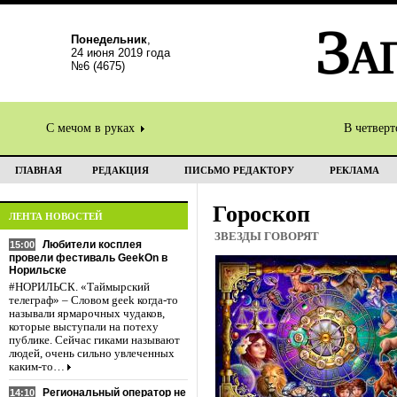
Понедельник
,
24 июня 2019 года
№6 (4675)
С мечом в руках
В четвер
ГЛАВНАЯ
РЕДАКЦИЯ
ПИСЬМО РЕДАКТОРУ
РЕКЛАМА
Гороскоп
ЛЕНТА НОВОСТЕЙ
ЗВЕЗДЫ ГОВОРЯТ
Любители косплея
15:00
провели фестиваль GeekOn в
Норильске
#НОРИЛЬСК. «Таймырский
телеграф» – Словом geek когда-то
называли ярмарочных чудаков,
которые выступали на потеху
публике. Сейчас гиками называют
людей, очень сильно увлеченных
каким-то…
Региональный оператор не
14:10