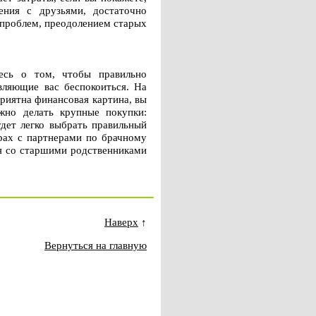
ения с друзьями, достаточно
 проблем, преодолением старых
есь о том, чтобы правильно
вляющие вас беспокоиться. На
приятна финансовая картина, вы
жно делать крупные покупки:
удет легко выбрать правильный
рах с партнерами по брачному
ия со старшими родственниками
Наверх
↑
Вернуться на главную