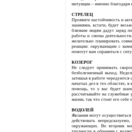
интуиции – именно благодаря 
СТРЕЛЕЦ
Проявите настойчивость и акт
знаниями, кстати, будет вес
близким людям дадут заряд по
работы и смены деятельности.
желательно планировать совм
реакции: окружающим с вами б
помогут вам справиться с ситу
КОЗЕРОГ
Не следует принимать скоро
безболезненный выход. Недел
затишья в работе чередуются с
начатых дел в тех областях, в
помощь, то у вас будет шан
рассчитывайте на служебные 
жизни, так что стоит его себе
ВОДОЛЕЙ
Желания могут осуществиться в
действовать непредсказуемо
окружающих. Во вторник мо
трудности в общении с коллег