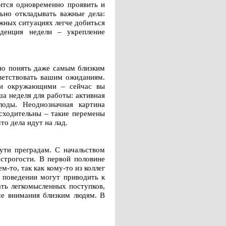
чится одновременно проявить и
льно откладывать важные дела:
жных ситуациях легче добиться
денция недели – укрепление
дно понять даже самым близким
тветствовать вашим ожиданиям.
й и окружающими – сейчас вы
а неделя для работы: активная
лоды. Неоднозначная картина
исходительны – такие перемены
то дела идут на лад.
ути преградам. С начальством
 строгости. В первой половине
м-то, так как кому-то из коллег
м поведении могут приводить к
ть легкомысленных поступков,
ше внимания близким людям. В