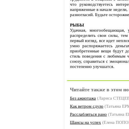
что руководствуетесь инте
напряженные в начале недели,
разногласий. Будьте осторожне
РЫБЫ
Удачная, многообещающая, 
распределить свои силы, тем
первый взгляд, все идет непло
умно распоряжаетесь деньга
приобретенные вещи будут до
стиль поведения с любимым ч
союзу, справиться с эмоцион
постепенно улучшатся.
Читайте также в этом но
Без ажиотажа
(Лариса СТЕЦЕ
Как ветром сдуло
(Татьяна Е
Расслабляться рано
(Татьяна 
Шансы на успех
(Елена ПОПО