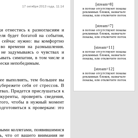
[stream=8]
17 октября 2013 года, 11:14
в потоке отсутствуют показы
рекламных блоков, назначьте
показы, или отключите поток
[stream=7]
ки отнестись к разногласиям и
в потоке отсутствуют показы
рекламных блоков, назначьте
ля будет богатой на события,
показы, или отключите поток
о сейчас нужно: вы комфортно
 во времени на размышления.
[stream=11]
 не задумываясь о чувствах и
в потоке отсутствуют показы
рекламных блоков, назначьте
ывать симпатии, в том числе и
показы, или отключите поток
чески непобедимым.
[stream=12]
в потоке отсутствуют показы
рекламных блоков, назначьте
 ее выполнять, тем большее вы
показы, или отключите поток
убережете себя от стрессов. В
твах. Придется прислушаться к
куренты, проверять сведения,
 того, чтобы в нужный момент
дготовиться к проверкам: это
овыми коллегами, появившимися
ь, что от вашего внимания не