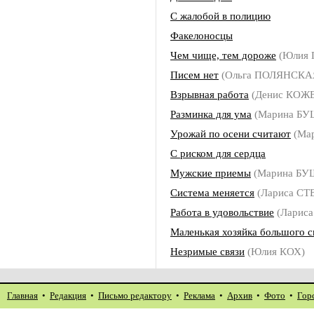
С жалобой в полицию
Факелоносцы
Чем чище, тем дороже
(Юлия 
Писем нет
(Ольга ПОЛЯНСКА
Взрывная работа
(Денис КОЖ
Разминка для ума
(Марина Б
Урожай по осени считают
(Ма
С риском для сердца
Мужские приемы
(Марина БУ
Система меняется
(Лариса СТ
Работа в удовольствие
(Ларис
Маленькая хозяйка большого с
Незримые связи
(Юлия КОХ)
Главная
•
Редакция
•
Письмо редактору
•
Реклама
•
Архив
•
Фото
•
Гор