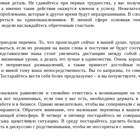
енная деталь. Не сдавайтесь при первых трудностях, у вас полу
, а именно такие действия окажутся ключом к успеху. Нежелате
с проблемами, которые в другое время будут неразрешимыми. В сло
реться на единомышленников. В личной сфере основная тен
 недели наслаждайтесь обретенным счастьем.
периодом перемен. То, что происходит сейчас в вашей душе, тру
жаться, если их реакция на ваши слова и поступки не будет соо
редставителям знака стоит увеличить дистанцию между собо
 жизненные уроки, а делать это лучше в одиночестве. Очень хорош
 от неприятных размышлений, а также принесет достойные п
, и виной тому ваша непосредственность. Вы то капризны, то сн
 Постарайтесь вести себя более предсказуемо – и вы почувствуете, ч
ональное равновесие и спокойно отнестись к возникающим на п
 а вот подчиненных, если они у вас есть, необходимо держать в
аботе и в бизнесе. Однако нежелательно, чтобы вы соперничали с ке
понравится. Обратите внимание, что маленькие перемены в ваше
ющей атмосфере. В четверг и пятницу постарайтесь не соверша
сьма щекотливую ситуацию. В среду постарайтесь уделить боль
ть в дискуссию с родственниками, чтобы не поссориться с ними.