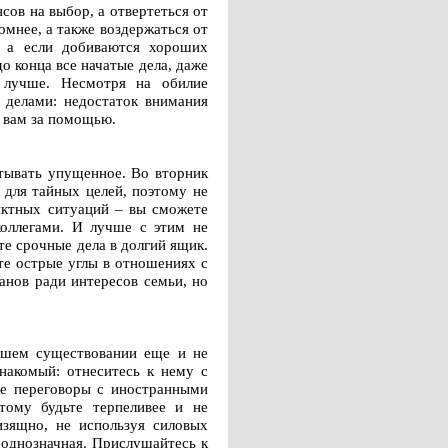
ов на выбор, а отвертеться от
омнее, а также воздержаться от
 а если добиваются хороших
о конца все начатые дела, даже
 лучше. Несмотря на обилие
 делами: недостаток внимания
к вам за помощью.
стывать упущенное. Во вторник
 для тайных целей, поэтому не
иктных ситуаций – вы сможете
коллегами. И лучше с этим не
те срочные дела в долгий ящик.
те острые углы в отношениях с
анов ради интересов семьи, но
вашем существовании еще и не
накомый: отнеситесь к нему с
ные переговоры с иностранными
тому будьте терпеливее и не
изящно, не используя силовых
еоднозначная. Прислушайтесь к