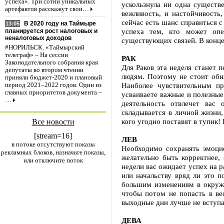
успеха». Три сотни уникальных
ускользнула ни одна существ
артефактов расскажут свои…
вежливость, и настойчивость
сейчас есть шанс справиться 
В 2020 году на Таймыре
13:05
успеха тем, кто может опе
планируется рост налоговых и
неналоговых доходов
существующих связей. В конце
#НОРИЛЬСК. «Таймырский
телеграф» – На сессии
РАК
Законодательного собрания края
Для Раков эта неделя станет 
депутаты во втором чтении
людям. Поэтому не стоит оби
приняли бюджет-2020 и плановый
Наиболее чувствительным п
период 2021–2022 годов. Один из
главных приоритетов документа –
усваиваете важные и полезные
…
деятельность отвлечет вас
складывается в личной жизни
кого угодно поставят в тупик!
Все новости
[stream=16]
ЛЕВ
в потоке отсутствуют показы
Необходимо сохранять эмоци
рекламных блоков, назначьте показы,
желательно быть корректнее,
или отключите поток
недели вас ожидает успех на р
или начальству вряд ли это 
большим изменениям в окружа
чтобы потом не попасть в ве
выходные дни лучше не вступа
ДЕВА