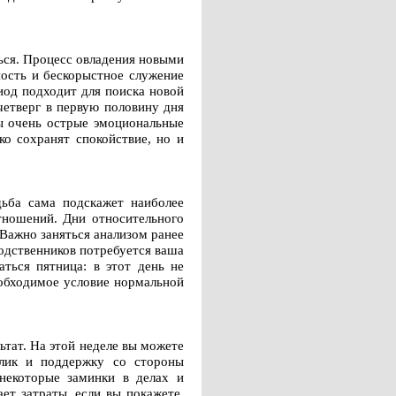
ться. Процесс овладения новыми
ность и бескорыстное служение
иод подходит для поиска новой
четверг в первую половину дня
ны очень острые эмоциональные
ко сохранят спокойствие, но и
дьба сама подскажет наиболее
отношений. Дни относительного
 Важно заняться анализом ранее
родственников потребуется ваша
ться пятница: в этот день не
обходимое условие нормальной
ьтат. На этой неделе вы можете
клик и поддержку со стороны
некоторые заминки в делах и
ет затраты, если вы покажете,