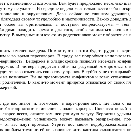
ет к изменению стиля жизни. Вам будет предложено несколько шанс
 тему не удастся. В середине недели желательно вести себя поскр
тношению к окружающим. Девы сейчас не слишком удачливы,
о благодаря своему трудолюбию и настойчивости. Важно доводить д
ем более вы оригинальны, а поступки непредсказуемы – тем
бходимо находить время и для того, чтобы заниматься личными
шутку. В выходные дни кто-то из родственников может обратиться 
ршить намеченные дела. Помните, что потом будет трудно навер
лем и во время переговоров. В среду вас попробуют использовать
верчивость. Выдержка и хладнокровие позволят избежать конфл
еоружии. В четверг придется пойти на разумный компромисс с 
 будет тяжело изменить свою точку зрения. В субботу не откладывай
не возникает. Вы не провоцируете конфликтов и ловко сглаживае
родителями. В какой-то момент придется отказаться от своих пл
 жертвой.
 где вас знают, и, возможно, в паре-тройке мест, где пока о 
е благоприятные изменения в плане карьеры. Появится новый з
н, скорее всего, окажет вам неоценимую услугу. Вероятны удач
редостережение: успешность может вызывать раздражение, поэ
 – от вас ждут промаха. Утрите нос своим недоброжелателям 
 проблем трудностей не возникнет, хотя картина складывается н