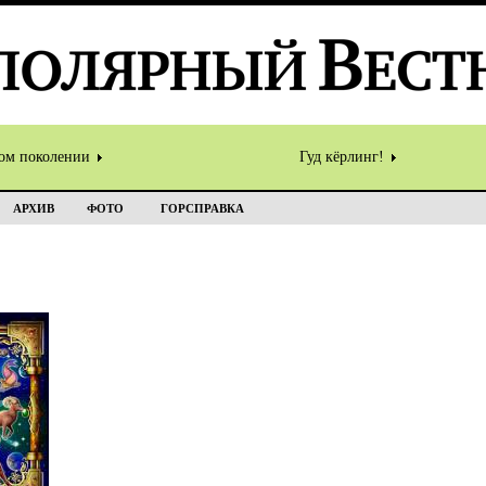
том поколении
Гуд кёрлинг!
АРХИВ
ФОТО
ГОРСПРАВКА