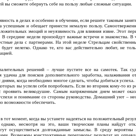
ей вы сможете обернуть себе на пользу любые сложные ситуации.
ивность в делах и особенно в обучении, если решите таковым заня
ьма успешным и обещает принести немалую пользу. Самоотвержен
ложительных эмоций и неуязвимость для влияния извне. Этот пер
 В середине недели произойдут важные встречи и знакомства. В 
естные дела с партнерами. На этой неделе Стрельцам свойствен
удет нелегко. Однако те, кто вас действительно любит, не толь
ацией.
палительных решений – лучше пустите все на самотек. Так су
я удачна для поисков дополнительного заработка, налаживания 
 днями, когда необходимо многое сделать, чтобы добиться успеха.
 которых вы успели себя попробовать. Если во вторник кому-то из 
с проявить великодушие. Самым напряженным днем может оказа
успехи и понимание со стороны руководства. Домашний уют – не
 по возможности обеспечить.
 тот момент, когда вы устанете надеяться на положительный резул
, однако, несмотря на это, ваши творческие планы найдут от
гут осуществиться долгожданные замыслы. В среду вероятны 
ами. Возможны конструктивные переговоры: результат их оправда