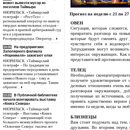
может вывезти мусор из
поселков Таймыра
#НОРИЛЬСК. «Таймырский
Прогноз на неделю с 21 по 27
телеграф» – «РостТех» –
региональный оператор по вывозу
ОВЕН
твердых коммунальных отходов –
Ситуация, которая сложится,
подало в краевой арбитражный суд
превратить разговор на повы
иск к управлению
которые будут сменять друг
Росприроднадзора. Оператор…
чувствуете себя в водоворо
На предприятиях
14:05
Затруднения могут возникат
Заполярного филиала
интересах окружающих. Как ни
«Норникеля» зажигают елки
представителей противоположн
#НОРИЛЬСК. «Таймырский
телеграф» – По традиции на
ТЕЛЕЦ
предприятиях-передовиках в день
выполнения плана устанавливают
Необходимо сконцентрировать
символ Нового года – елку и
получите удовлетворение от 
зажигают на ней гирлянды. Таким
деловых отношениях очень ва
образом…
разговорам окружающих, доб
В Публичной библиотеке
полученные из источников, 
13:25
начали монтировать выставку
принять единственно верное 
«Книга Севера»
именно та неделя, когда за лю
#НОРИЛЬСК. «Таймырский
телеграф» – Выставка «Книга
БЛИЗНЕЦЫ
Севера» – завершающий этап
Вам стоит подумать над тем,
большого межмузейного проекта
«Освоение Севера: тысяча лет
друзьями. Во вторник перед