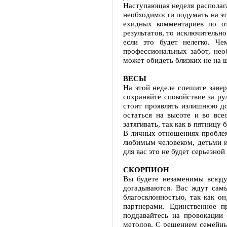
Наступающая неделя располага
необходимости подумать на эту
ехидных комментариев по о
результатов, то исключительн
если это будет нелегко. Ч
профессиональных забот, нео
может обидеть близких не на 
ВЕСЫ
На этой неделе спешите заве
сохраняйте спокойствие за ру
стоит проявлять излишнюю до
остаться на высоте и во вс
затягивать, так как в пятницу
В личных отношениях проблем 
любимым человеком, детьми и 
для вас это не будет серьезной
СКОРПИОН
Вы будете незаменимы всюду,
догадываются. Вас ждут самы
благосклонностью, так как о
партнерами. Единственное п
поддавайтесь на провокации
методов. С решением семейных