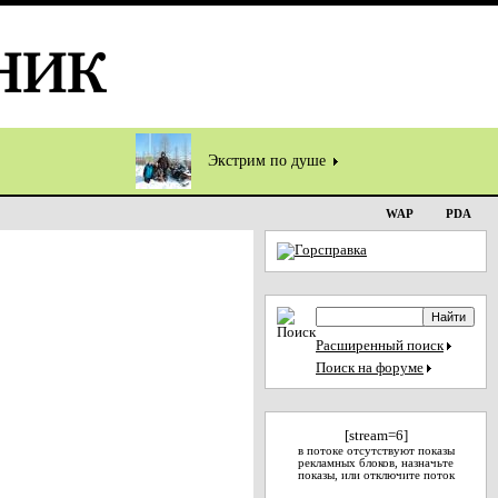
Экстрим по душе
WAP
PDA
Расширенный поиск
Поиск на форуме
[stream=6]
в потоке отсутствуют показы
рекламных блоков, назначьте
показы, или отключите поток