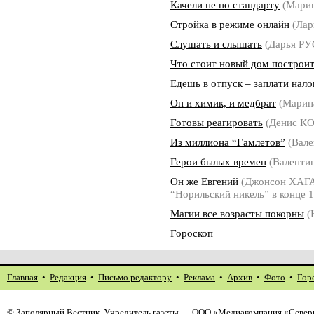
Качели не по стандарту
(Мари
Стройка в режиме онлайн
(Ла
Слушать и слышать
(Дарья Р
Что стоит новый дом построи
Едешь в отпуск – заплати нало
Он и химик, и медбрат
(Марин
Готовы реагировать
(Денис К
Из миллиона “Гамлетов”
(Вале
Герои былых времен
(Валенти
Он же Евгений
(Джонсон ХАГА
“Норильский никель” в конце 1
Магии все возрасты покорны
(
Гороскоп
Главная
•
Редакция
•
Письмо редактору
•
Реклама
•
Архив
•
Фото
•
Гор
©
Заполярный Вестник
. Учредитель газеты — ООО «Медиакомпания «Северн