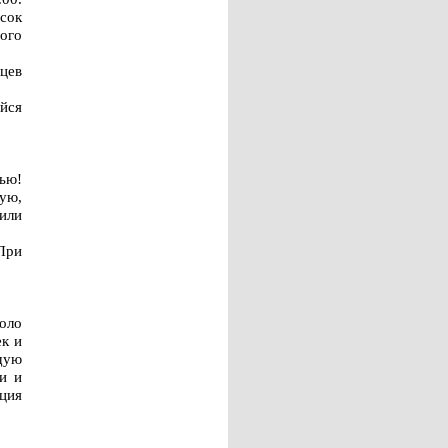
сок
ого
цев
йся
ью!
ую,
или
 При
коло
ек и
щую
и и
ция