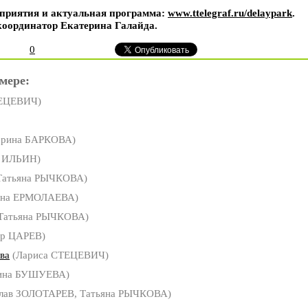
приятия и актуальная программа:
www.ttelegraf.ru/delaypark
.
 координатор Екатерина Галайда.
0
мере:
ТЕЦЕВИЧ)
ерина БАРКОВА)
 ИЛЬИН)
Татьяна РЫЧКОВА)
яна ЕРМОЛАЕВА)
Татьяна РЫЧКОВА)
ор ЦАРЕВ)
ва
(Лариса СТЕЦЕВИЧ)
ина БУШУЕВА)
слав ЗОЛОТАРЕВ, Татьяна РЫЧКОВА)