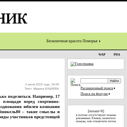
Бесконечная красота Поморья
WAP
PDA
2 июля 2015 года, 16:06
Расширенный поиск
Текст: Марина БУШУЕВА
Поиск на форуме
ько поделиться. Например, 17
а площади перед спортивно-
разднования юбилея компании
ийникель80 – такие смыслы и
[stream=6]
в потоке отсутствуют показы
 ряды участников предстоящей
рекламных блоков, назначьте
показы, или отключите поток