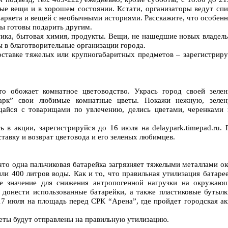
ые вещи и в хорошем состоянии. Кстати, организаторы ведут спи
ркета и вещей с необычными историями. Расскажите, что особенн
вы готовы подарить другим.
тика, бытовая химия, продукты. Вещи, не нашедшие новых владель
ы в благотворительные организации города.
ставке тяжелых или крупногабаритных предметов – зарегистриру
то обожает комнатное цветоводство. Укрась город своей зелен
арк” свои любимые комнатные цветы. Покажи нежную, зелен
айся с товарищами по увлечению, делись цветами, черенками 
ь в акции, зарегистрируйся до 16 июля на delaypark.timepad.ru.
тавку и возврат цветовода и его зеленых любимцев.
что одна пальчиковая батарейка загрязняет тяжелыми металлами о
ли 400 литров воды. Как и то, что правильная утилизация батаре
е значение для снижения антропогенной нагрузки на окружаю
и донести использованные батарейки, а также пластиковые бутылк
7 июля на площадь перед СРК “Арена”, где пройдет городская ак
еты будут отправлены на правильную утилизацию.