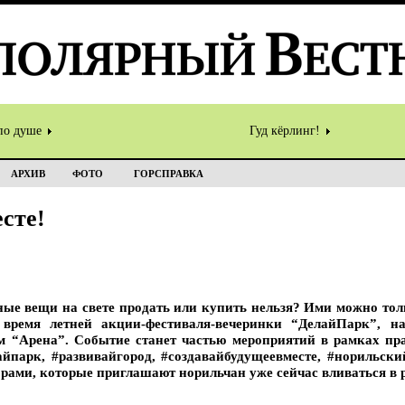
по душе
Гуд кёрлинг!
АРХИВ
ФОТО
ГОРСПРАВКА
сте!
ные вещи на свете продать или купить нельзя? Ими можно тол
 время летней акции-фестиваля-вечеринки “ДелайПарк”, н
м “Арена”. Событие станет частью мероприятий в рамках п
йпарк, #развивайгород, #создавайбудущеевместе, #норильск
орами, которые приглашают норильчан уже сейчас вливаться в