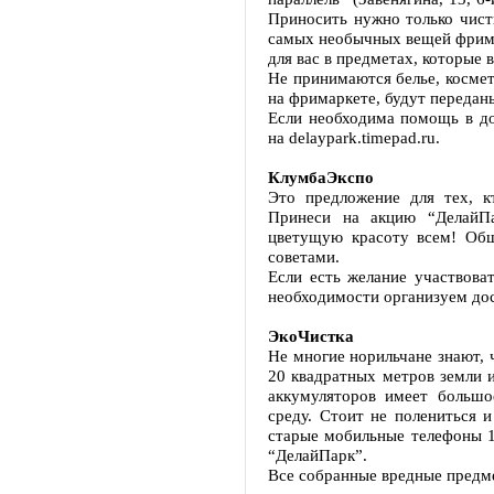
Приносить нужно только чист
самых необычных вещей фрима
для вас в предметах, которые 
Не принимаются белье, косме
на фримаркете, будут передан
Если необходима помощь в до
на delaypark.timepad.ru.
КлумбаЭкспо
Это предложение для тех, к
Принеси на акцию “ДелайП
цветущую красоту всем! Общ
советами.
Если есть желание участвоват
необходимости организуем дос
ЭкоЧистка
Не многие норильчане знают, 
20 квадратных метров земли и
аккумуляторов имеет большо
среду. Стоит не полениться 
старые мобильные телефоны 1
“ДелайПарк”.
Все собранные вредные предм