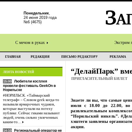
Понедельник
,
24 июня 2019 года
№6 (4675)
С мечом в руках
Экстрим 
ГЛАВНАЯ
РЕДАКЦИЯ
ПИСЬМО РЕДАКТОРУ
РЕКЛАМА
“ДелайПарк” вме
ЛЕНТА НОВОСТЕЙ
ПРИГЛАСИТЕЛЬНЫЙ БИЛЕТ
Любители косплея
15:00
провели фестиваль GeekOn в
Норильске
#НОРИЛЬСК. «Таймырский
Знаете ли вы, что самые цен
телеграф» – Словом geek когда-то
называли ярмарочных чудаков,
июля с 18.00 до 22.00, во
которые выступали на потеху
развлекательным комплексо
публике. Сейчас гиками называют
“Норильский никель”. #Дела
людей, очень сильно увлеченных
хэштеги заявлены организат
каким-то…
акции.
Региональный оператор не
14:10