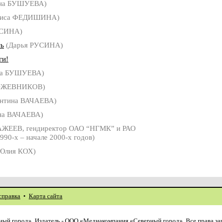
на БУШУЕВА)
риса ФЕДИШИНА)
УСИНА)
ть
(Дарья РУСИНА)
ги!
а БУШУЕВА)
ОЖЕВНИКОВ)
нтина ВАЧАЕВА)
на ВАЧАЕВА)
ЖЕЕВ, гендиректор ОАО “НГМК” и РАО
990-х – начале 2000-х годов)
Юлия КОХ)
справка
•
Карта сайта
ый город». Издатель - ООО «Медиакомпания «Северный город». Все права з