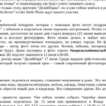
е птицы” и танцплощадку, где будут учить танцевать сальсу.
только стать зрителем “ДелайПарка”, но и уже сейчас влиться в 
баЭкспо” и Like Smile Photo ждут вашего участия.
o
любителей Instagram, которые с помощью фото могут поздрав
” с юбилеем и поделиться своим хорошим настроением. Чтобы ст
зания, достаточно не ранее дня старта конкурса (25 июня) вывеси
ную и веселую фотографию. Фото можно делать в любых мес
тах, на производственных площадках, на улицах города. На ф
ди – автор фото и/или его друзья. Котики, пейзажи, натюрмо
не будут. Далее поставить к фото хэштег
#норильскийникель8
ов. Их подсчет закончится 15 июля в 00.00.
 разгар акции “ДелайПарк” 17 июля. Среди лидеров лайк-голосов
 который получит главный приз – самый современный фотоаппара
 можно поделиться вещами, ставшими ненужными в доме. Это мо
льные игры, предметы интерьера, мебель, одежда, бижутерия, суве
с обрести новый дом и владельца. Все совершенно даром. Без де
 принести заранее. Уже сейчас можно собрать “коробку лишн
желание поделиться. До 15 июля они принимаются в Фонде 
-й подъезд, тел. 465-222) ежедневно, кроме субботы, с 18.00 до 21