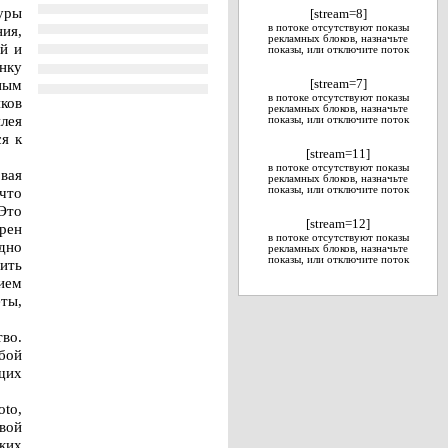
уры
[stream=8]
ния,
в потоке отсутствуют показы
рекламных блоков, назначьте
ей и
показы, или отключите поток
нку
ным
[stream=7]
в потоке отсутствуют показы
ков
рекламных блоков, назначьте
лея
показы, или отключите поток
я к
[stream=11]
в потоке отсутствуют показы
вая
рекламных блоков, назначьте
что
показы, или отключите поток
Это
[stream=12]
рен
в потоке отсутствуют показы
дно
рекламных блоков, назначьте
показы, или отключите поток
ить
ием
ты,
во.
бой
щих
to,
вой
ких