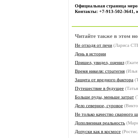
Официальная страница меро
Контакты: +7-913-502-3641,
Читайте также в этом но
Не отходя от печи
(Лариса С
День в истории
Пришел, увидел, оценил
(Екат
Время никеля: стратегия
(Илья
Защита от вредного фактора
(
Путешествие в будущее
(Тать
Больше руды, меньше затрат
(
Дело северное, суровое
(Викт
Не только качество сварного ш
Дополненная реальность
(Мар
Допуски как в космосе
(Рости