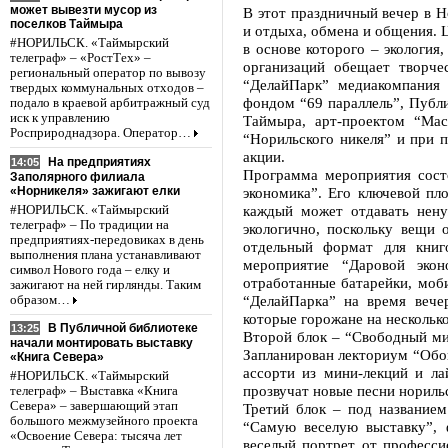
может вывезти мусор из
В этот праздничный вечер в 
поселков Таймыра
и отдыха, обмена и общения. 
#НОРИЛЬСК. «Таймырский
в основе которого – экология
телеграф» – «РостТех» –
организаций обещает творче
региональный оператор по вывозу
“ДелайПарк” медиакомпания 
твердых коммунальных отходов –
фондом “69 параллель”, Публ
подало в краевой арбитражный суд
иск к управлению
Таймыра, арт-проектом “Мас
Росприроднадзора. Оператор…
“Норильского никеля” и при 
акции.
На предприятиях
14:05
Программа мероприятия состо
Заполярного филиала
«Норникеля» зажигают елки
экономика”. Его ключевой пл
каждый может отдавать нен
#НОРИЛЬСК. «Таймырский
телеграф» – По традиции на
экологично, поскольку вещи 
предприятиях-передовиках в день
отдельный формат для кни
выполнения плана устанавливают
мероприятие “Даровой эко
символ Нового года – елку и
отработанные батарейки, моб
зажигают на ней гирлянды. Таким
“ДелайПарка” на время вече
образом…
которые горожане на несколько
В Публичной библиотеке
13:25
Второй блок – “Свободный ми
начали монтировать выставку
Запланирован лекториум “Обо
«Книга Севера»
ассорти из мини-лекций и л
#НОРИЛЬСК. «Таймырский
прозвучат новые песни нориль
телеграф» – Выставка «Книга
Севера» – завершающий этап
Третий блок – под названием
большого межмузейного проекта
“Самую веселую выставку”, 
«Освоение Севера: тысяча лет
веселый портрет от професси