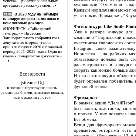
успеха». Три сотни уникальных
художников “О чем поют в парк
артефактов расскажут свои…
Каждый норильчанин может не 
В 2020 году на Таймыре
13:05
участников. Фримаркет, “Клум
планируется рост налоговых и
неналоговых доходов
Фотоконкурс Like Smile Phot
#НОРИЛЬСК. «Таймырский
Уже в разгаре конкурс для 
телеграф» – На сессии
компанию “Норильский никель
Законодательного собрания края
участником творческого состя
депутаты во втором чтении
приняли бюджет-2020 и плановый
Instagram свою зажигатель
период 2021–2022 годов. Один из
Норильска – на рабочих мес
главных приоритетов документа –
обязательно должны быть лю
…
рассматриваться в конкурсе 
собрать как можно больше лайк
Все новости
Итоги фотоконкурса объявят в
будет определен победитель,
[stream=16]
функцией звонка.
в потоке отсутствуют показы
рекламных блоков, назначьте показы,
Фримаркет
или отключите поток
В рамках акции “ДелайПарк”
быть книги, пластинки, насто
и прочее. У них появится шан
Без обмена.
Вещи для фримаркета можно
предметов, которыми есть 
параллель” (Завенягина, 13, 6