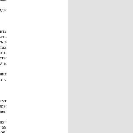
ряды
ить
ать
ть в
тах
ото
рты
0
и
ания
т с
гут
ниры
нег.
их”
“69
.00.