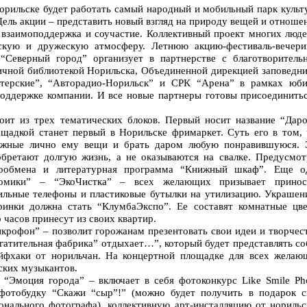
Норильске будет работать самый народный и мобильный парк культ
Цель акции – представить новый взгляд на природу вещей и отноше
, взаимоподдержка и соучастие. Коллективный проект многих люд
скую и дружескую атмосферу. Летнюю акцию-фестиваль-вечери
“Северный город” организует в партнерстве с благотворитель
ичной библиотекой Норильска, Объединенной дирекцией заповедни
терские”, “Авторадио-Норильск” и СРК “Арена” в рамках юби
поддержке компании. И все новые партнеры готовы присоединитьс
ит из трех тематических блоков. Первый носит название “Даро
ощадкой станет первый в Норильске фримаркет. Суть его в том, 
ужные лично ему вещи и брать даром любую понравившуюся. 
обретают долгую жизнь, а не оказываются на свалке. Предусмот
гообмена и литературная программа “Книжный шкаф”. Еще о
номики” – “ЭкоЧистка” – всех желающих призывает принос
ильные телефоны и пластиковые бутылки на утилизацию. Украшен
ринки должна стать “КлумбаЭкспо”. Ее составят комнатные цве
 часов принесут из своих квартир.
крофон” – позволит горожанам презентовать свои идеи и творчест
гатительная фабрика” отдыхает…”, который будет представлять со
айфхаки от норильчан. На концертной площадке для всех желаю
ских музыкантов.
 “Эмоция города” – включает в себя фотоконкурс Like Smile Pho
фотобудку “Скажи “сыр”!” (можно будет получить в подарок с
онального фотографа), коллективную арт-инсталляцию от норильс