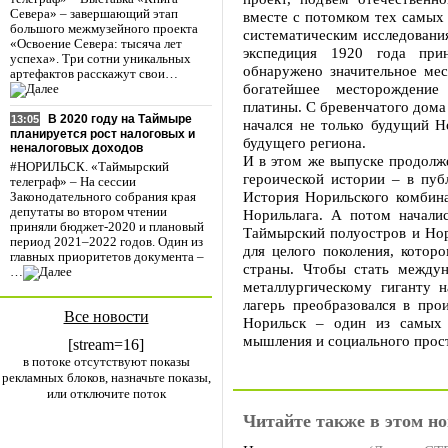
Севера» – завершающий этап
вместе с потомком тех самых
большого межмузейного проекта
систематическим исследовани
«Освоение Севера: тысяча лет
экспедиция 1920 года при
успеха». Три сотни уникальных
обнаружено значительное мес
артефактов расскажут свои…
богатейшее месторождение
платины. С бревенчатого дома
В 2020 году на Таймыре
13:05
начался не только будущий Н
планируется рост налоговых и
будущего региона.
неналоговых доходов
И в этом же выпуске продолж
#НОРИЛЬСК. «Таймырский
героической истории – в пуб
телеграф» – На сессии
История Норильского комбина
Законодательного собрания края
депутаты во втором чтении
Норильлага. А потом начали
приняли бюджет-2020 и плановый
Таймырский полуостров и Нор
период 2021–2022 годов. Один из
для целого поколения, котор
главных приоритетов документа –
страны. Чтобы стать между
…
металлургическому гиганту 
лагерь преобразовался в про
Все новости
Норильск – один из самых 
мышления и социального прос
[stream=16]
в потоке отсутствуют показы
рекламных блоков, назначьте показы,
или отключите поток
Читайте также в этом но