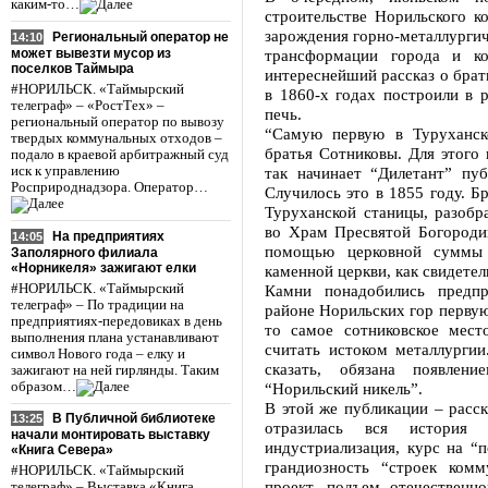
каким-то…
строительстве Норильского к
зарождения горно-металлургич
Региональный оператор не
14:10
может вывезти мусор из
трансформации города и к
поселков Таймыра
интереснейший рассказ о брат
#НОРИЛЬСК. «Таймырский
в 1860-х годах построили в 
телеграф» – «РостТех» –
печь.
региональный оператор по вывозу
“Самую первую в Туруханск
твердых коммунальных отходов –
братья Сотниковы. Для этого 
подало в краевой арбитражный суд
иск к управлению
так начинает “Дилетант” пу
Росприроднадзора. Оператор…
Cлучилось это в 1855 году. Б
Туруханской станицы, разобр
во Храм Пресвятой Богородиц
На предприятиях
14:05
помощью церковной суммы
Заполярного филиала
«Норникеля» зажигают елки
каменной церкви, как свидетел
#НОРИЛЬСК. «Таймырский
Камни понадобились предп
телеграф» – По традиции на
районе Норильских гор первую
предприятиях-передовиках в день
то самое сотниковское мест
выполнения плана устанавливают
считать истоком металлургии
символ Нового года – елку и
сказать, обязана появлени
зажигают на ней гирлянды. Таким
образом…
“Норильский никель”.
В этой же публикации – расск
В Публичной библиотеке
13:25
отразилась вся история 
начали монтировать выставку
индустриализация, курс на “п
«Книга Севера»
грандиозность “строек комм
#НОРИЛЬСК. «Таймырский
проект, подъем отечественн
телеграф» – Выставка «Книга