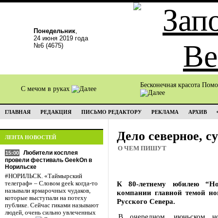
Понедельник
,
24 июня 2019 года
№6 (4675)
Бесконечная красота Пом
С мечом в руках
ГЛАВНАЯ
РЕДАКЦИЯ
ПИСЬМО РЕДАКТОРУ
РЕКЛАМА
АРХИВ
Дело северное, с
ЛЕНТА НОВОСТЕЙ
О ЧЕМ ПИШУТ
Любители косплея
15:00
провели фестиваль GeekOn в
Норильске
#НОРИЛЬСК. «Таймырский
К 80-летнему юбилею “Но
телеграф» – Словом geek когда-то
называли ярмарочных чудаков,
компании главной темой но
которые выступали на потеху
Русского Севера.
публике. Сейчас гиками называют
людей, очень сильно увлеченных
В очередном, июньском н