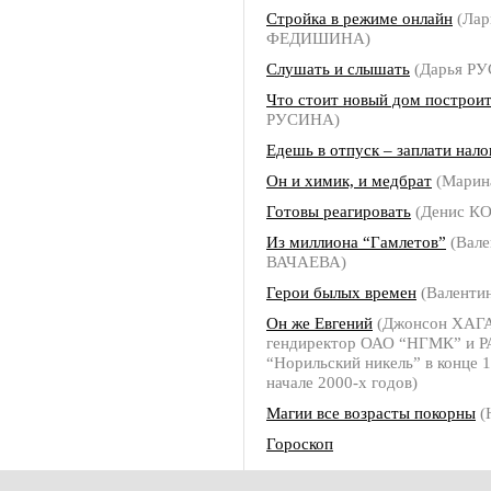
Стройка в режиме онлайн
(Лар
ФЕДИШИНА)
Слушать и слышать
(Дарья Р
Что стоит новый дом построи
РУСИНА)
Едешь в отпуск – заплати нало
Он и химик, и медбрат
(Марин
Готовы реагировать
(Денис К
Из миллиона “Гамлетов”
(Вале
ВАЧАЕВА)
Герои былых времен
(Валенти
Он же Евгений
(Джонсон ХАГ
гендиректор ОАО “НГМК” и 
“Норильский никель” в конце 1
начале 2000-х годов)
Магии все возрасты покорны
(
Гороскоп