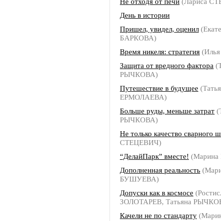
Не отходя от печи
(Лариса С
День в истории
Пришел, увидел, оценил
(Екат
БАРКОВА)
Время никеля: стратегия
(Илья
Защита от вредного фактора
(
РЫЧКОВА)
Путешествие в будущее
(Татья
ЕРМОЛАЕВА)
Больше руды, меньше затрат
(
РЫЧКОВА)
Не только качество сварного ш
СТЕЦЕВИЧ)
“ДелайПарк” вместе!
(Марина
Дополненная реальность
(Мар
БУШУЕВА)
Допуски как в космосе
(Ростис
ЗОЛОТАРЕВ, Татьяна РЫЧКО
Качели не по стандарту
(Мари