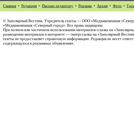
Главная
•
Редакция
•
Письмо редактору
•
Реклама
•
Архив
•
Фото
•
Гор
©
Заполярный Вестник
. Учредитель газеты — ООО «Медиакомпания «Северн
«Медиакомпания «Северный город». Все права защищены.
При полном или частичном использовании материалов ссылка на «Заполярны
размещении материалов в интернете — гиперссылка на «Заполярный Вестник
газеты не предоставляет справочную информацию. Редакция не несет ответ
содержащуюся в рекламных объявлениях.