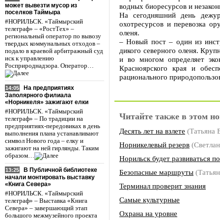
может вывезти мусор из
водных биоресурсов и незакон
поселков Таймыра
На сегодняшний день дежур
#НОРИЛЬСК. «Таймырский
охотресурсов и перевозка ор
телеграф» – «РостТех» –
оленя.
региональный оператор по вывозу
– Новый пост – один из инст
твердых коммунальных отходов –
дикого северного оленя. Кру
подало в краевой арбитражный суд
иск к управлению
и во многом определяет эко
Росприроднадзора. Оператор…
Красноярского края и обесп
рационального природопользо
На предприятиях
14:05
Заполярного филиала
«Норникеля» зажигают елки
#НОРИЛЬСК. «Таймырский
Читайте также в этом но
телеграф» – По традиции на
предприятиях-передовиках в день
Десять лет на взлете
(Татьяна
выполнения плана устанавливают
символ Нового года – елку и
Норникелевый резерв
(Светла
зажигают на ней гирлянды. Таким
образом…
Норильск будет развиваться по
В Публичной библиотеке
13:25
Безопасные маршруты
(Татья
начали монтировать выставку
«Книга Севера»
Терминал проверит знания
#НОРИЛЬСК. «Таймырский
Самые культурные
телеграф» – Выставка «Книга
Севера» – завершающий этап
Охрана на уровне
большого межмузейного проекта