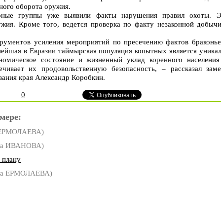
ного оборота оружия.
ные группы уже выявили факты нарушения правил охоты. Э
ужия. Кроме того, ведется проверка по факту незаконной добыч
рументов усиления мероприятий по пресечению фактов браконье
пнейшая в Евразии таймырская популяция копытных является уник
номическое состояние и жизненный уклад коренного населения
ечивает их продовольственную безопасность, – рассказал зам
вания края Александр Коробкин.
0
мере:
 ЕРМОЛАЕВА)
на ИВАНОВА)
 плану
на ЕРМОЛАЕВА)