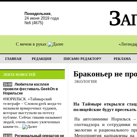
Понедельник
,
24 июня 2019 года
№6 (4675)
С мечом в руках
«Легенда
ГЛАВНАЯ
РЕДАКЦИЯ
ПИСЬМО РЕДАКТОРУ
РЕКЛАМА
Браконьер не пр
ЛЕНТА НОВОСТЕЙ
ЭКОЛОГИЯ
Любители косплея
15:00
провели фестиваль GeekOn в
Норильске
#НОРИЛЬСК. «Таймырский
На Таймыре открылся стаци
телеграф» – Словом geek когда-то
называли ярмарочных чудаков,
полицейские будут пресекать
которые выступали на потеху
публике. Сейчас гиками называют
На автозимнике Норильск –
людей, очень сильно увлеченных
охотнадзора и сотрудники п
каким-то…
экологии и рационального п
Мероприятия направлены на 
Региональный оператор не
14:10