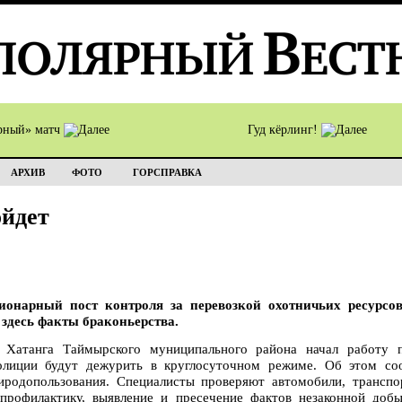
рный» матч
Гуд кёрлинг!
АРХИВ
ФОТО
ГОРСПРАВКА
ойдет
онарный пост контроля за перевозкой охотничьих ресурсов
 здесь факты браконьерства.
 Хатанга Таймырского муниципального района начал работу 
олиции будут дежурить в круглосуточном режиме. Об этом со
риродопользования. Специалисты проверяют автомобили, транс
профилактику, выявление и пресечение фактов незаконной доб