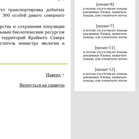
[stream=8]
то транспортировка добытых
в потоке отсутствуют показы
рекламных блоков, назначьте
и 300 особей дикого северного
показы, или отключите поток
рства и сохранения популяции
[stream=7]
в потоке отсутствуют показы
альным биологическим ресурсом
рекламных блоков, назначьте
 территорий Крайнего Севера
показы, или отключите поток
еститель министра экологии и
[stream=11]
в потоке отсутствуют показы
рекламных блоков, назначьте
показы, или отключите поток
[stream=12]
Наверх
↑
в потоке отсутствуют показы
рекламных блоков, назначьте
показы, или отключите поток
Вернуться на главную