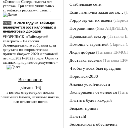
«Освоение Севера: тысяча лет
Стабильные сети
успеха». Три сотни уникальных
артефактов расскажут свои…
Если лампочка зажигается…
(Л
Гордо звучат их имена
(Ларис
В 2020 году на Таймыре
13:05
планируется рост налоговых и
Пограничник
(Яна АНДРЕЕВА
неналоговых доходов
Правильный вектор
(Татьяна 
#НОРИЛЬСК. «Таймырский
телеграф» – На сессии
Помощь с гарантией
(Лариса 
Законодательного собрания края
депутаты во втором чтении
Люди добрые
(Татьяна ЕРМО
приняли бюджет-2020 и плановый
период 2021–2022 годов. Один из
Доставка веселья
(Татьяна Е
главных приоритетов документа –
…
Чтобы у всех был праздник
Норильск-2030
Все новости
Анализ устойчивости
[stream=16]
Эксперимент отменяется
(Тат
в потоке отсутствуют показы
рекламных блоков, назначьте показы,
Платить будет каждый
или отключите поток
Бюджет принят
Налетай!
Безопасность обеспечена