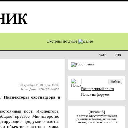
Экстрим по душе
WAP
PDA
20 декабря 2018 года, 15:39
Расширенный поиск
Фото: Денис КОЖЕВНИКОВ
Поиск на форуме
. Инспекторы охотнадзора и
постоянный пост. Инспекторы
[stream=6]
общает краевое Министерство
в потоке отсутствуют показы
рекламных блоков, назначьте
портирующие продукцию охоты.
показы, или отключите поток
ычи объектов животного мира,