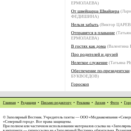
ЕРМОЛАЕВА)
От швейцарца Швайцера
(Лари
ФЕДИШИНА)
Нельзя забыть
(Виктор ЦАРЕВ
Отправятся в плавание
(Татьян
ЕРМОЛАЕВА)
В гостях как дома
(Валентина
Про родителей и друзей
Нелегкое служение
(Татьяна 
Обеспечение по-президентски
БУКВОЕДОВ)
Гороскоп
Главная
•
Редакция
•
Письмо редактору
•
Реклама
•
Архив
•
Фото
•
Гор
©
Заполярный Вестник
. Учредитель газеты — ООО «Медиакомпания «Север
«Северный город». Все права защищены.
При полном или частичном использовании материалов ссылка на «Заполярны
в интернете — гиперссылка на «Заполярный Вестник» обязательна. Редакци