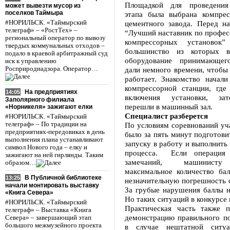
Площадкой для проведения 
может вывезти мусор из
поселков Таймыра
этапа была выбрана компрес
#НОРИЛЬСК. «Таймырский
цементного завода. Перед на
телеграф» – «РостТех» –
“Лучший наставник по профес
региональный оператор по вывозу
компрессорных установок” 
твердых коммунальных отходов –
большинство из которых в
подало в краевой арбитражный суд
оборудование принимающего
иск к управлению
Росприроднадзора. Оператор…
дали немного времени, чтобы 
работает. Знакомство начали
компрессорной станции, где
На предприятиях
14:05
включения установки, за
Заполярного филиала
перешли в машинный зал.
«Норникеля» зажигают елки
Специалист разберется
#НОРИЛЬСК. «Таймырский
телеграф» – По традиции на
По условиям соревнований уч
предприятиях-передовиках в день
было за пять минут подготови
выполнения плана устанавливают
запуску в работу и выполнить
символ Нового года – елку и
процесса. Если операция 
зажигают на ней гирлянды. Таким
замечаний, машинисту 
образом…
максимальное количество бал
В Публичной библиотеке
13:25
незначительную погрешность 
начали монтировать выставку
За грубые нарушения баллы н
«Книга Севера»
Но таких ситуаций в конкурсе 
#НОРИЛЬСК. «Таймырский
Практическая часть также п
телеграф» – Выставка «Книга
демонстрацию правильного по
Севера» – завершающий этап
большого межмузейного проекта
в случае нештатной ситу