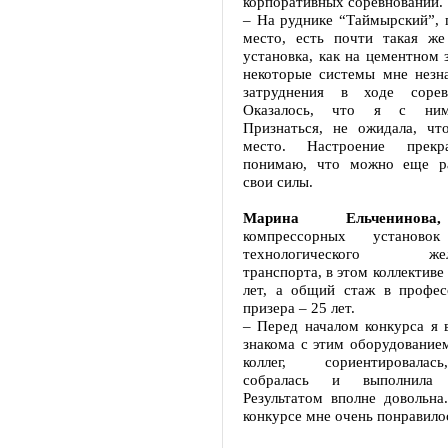
корпоративных соревнований.
– На руднике “Таймырский”, 
место, есть почти такая же
установка, как на цементном з
некоторые системы мне незн
затруднения в ходе сорев
Оказалось, что я с ними
Признаться, не ожидала, чт
место. Настроение прекр
понимаю, что можно еще ра
свои силы.
Марина Ельченинова,
компрессорных установок
технологического желе
транспорта, в этом коллективе
лет, а общий стаж в профес
призера – 25 лет.
– Перед началом конкурса я 
знакома с этим оборудование
коллег, сориентировалас
собралась и выполнила 
Результатом вполне довольна
конкурсе мне очень понравило