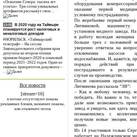
«Освоение Севера: тысяча лет
оборудования компрессорно
успеха». Три сотни уникальных
оказание первой медици
артефактов расскажут свои…
условному пострадавшему.
По жеребьевке первый номер
В 2020 году на Таймыре
Литвиновой, машинисту к
13:05
планируется рост налоговых и
установок медного завода. Н
неналоговых доходов
в работу молодая женщина 
#НОРИЛЬСК. «Таймырский
больше трех с половиной м
телеграф» – На сессии
уверенно ответила на вопро
Законодательного собрания края
отключении насосов цир
депутаты во втором чтении
приняли бюджет-2020 и плановый
водоснабжения. И, кажется, пр
период 2021–2022 годов. Один из
порядок действий при 
главных приоритетов документа –
пострадавшего в результат
…
случая на производстве.
После окончания практическ
Все новости
Литвинова рассказала “ЗВ”:
– Как и любому человеку, м
[stream=16]
победить. Но важно и то, чт
в потоке отсутствуют показы
дали нам возможность прие
рекламных блоков, назначьте показы,
завод и увидеть, как здесь лю
или отключите поток
познакомились с коллегами
получили новые эмоции, впе
ценно.
Из 14 участников только Сер
работает на Надеждинском ме