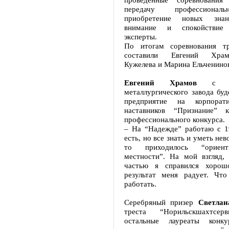
передачу профессионал
приобретение новых знан
внимание и спокойствие
эксперты.
По итогам соревнования тр
составили Евгений Храм
Кужелева и Марина Ельченино
Евгений Храмов
с Над
металлургического завода буд
предприятие на корпорат
наставников “Признание” к
профессионального конкурса.
– На “Надежде” работаю с 1
есть, но все знать и уметь не
то приходилось “ориент
местности”. На мой взгляд, 
частью я справился хоро
результат меня радует. Чт
работать.
Серебряный призер
Светлан
треста “Норильскшахтсе
остальные лауреаты конку