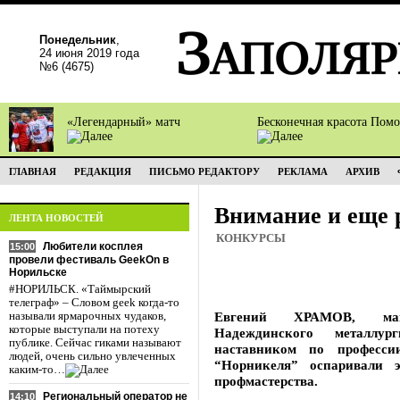
Понедельник
,
24 июня 2019 года
№6 (4675)
«Легендарный» матч
Бесконечная красота Пом
ГЛАВНАЯ
РЕДАКЦИЯ
ПИСЬМО РЕДАКТОРУ
РЕКЛАМА
АРХИВ
Внимание и еще 
ЛЕНТА НОВОСТЕЙ
КОНКУРСЫ
Любители косплея
15:00
провели фестиваль GeekOn в
Норильске
#НОРИЛЬСК. «Таймырский
телеграф» – Словом geek когда-то
Евгений ХРАМОВ, маш
называли ярмарочных чудаков,
которые выступали на потеху
Надеждинского металлур
публике. Сейчас гиками называют
наставником по професси
людей, очень сильно увлеченных
“Норникеля” оспаривали 
каким-то…
профмастерства.
Региональный оператор не
14:10