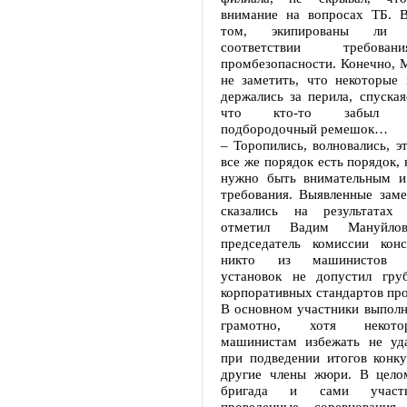
внимание на вопросах ТБ. В
том, экипированы ли 
соответствии требова
промбезопасности. Конечно, 
не заметить, что некоторые 
держались за перила, спуская
что кто-то забыл отр
подбородочный ремешок…
– Торопились, волновались, э
все же порядок есть порядок, 
нужно быть внимательным и
требования. Выявленные заме
сказались на результатах 
отметил Вадим Мануйло
председатель комиссии конс
никто из машинистов к
установок не допустил гру
корпоративных стандартов пр
В основном участники выполн
грамотно, хотя некот
машинистам избежать не уд
при подведении итогов конку
другие члены жюри. В цело
бригада и сами участн
проведенные соревнования