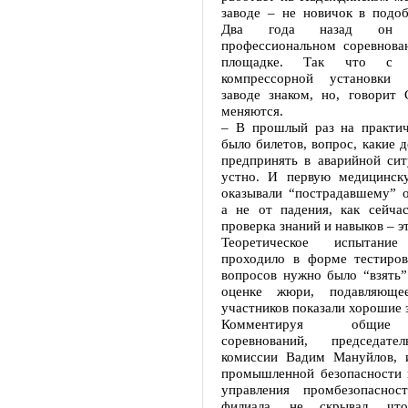
заводе – не новичок в подоб
Два года назад он 
профессиональном соревнова
площадке. Так что с о
компрессорной установки
заводе знаком, но, говорит 
меняются.
– В прошлый раз на практич
было билетов, вопрос, какие д
предпринять в аварийной сит
устно. И первую медицинс
оказывали “пострадавшему” о
а не от падения, как сейчас
проверка знаний и навыков – э
Теоретическое испытание
проходило в форме тестиров
вопросов нужно было “взять”
оценке жюри, подавляюще
участников показали хорошие 
Комментируя общие 
соревнований, председате
комиссии Вадим Мануйлов, 
промышленной безопасности 
управления промбезопаснос
филиала, не скрывал, что