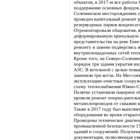
объектов, в 2017-м все работы 
поддержание основных фондов.
Соленинском месторождениях 
проведен капитальный ремонт р
резервуарных парков конденсат
Отремонтировали общежития, в
деформированную причальную 
представительства на реке Ени
ремонту и замене подверглись
внутриплощадочных сетей тепл
Кроме того, на Северо-Соленин
порядок три здания укрытия вх
АЗС. В котельной с целью пов
заменили три котла. На Мессоя
эксплуатацию очистные сооруж
схему теплоснабжения Южно-Со
Пелятке установили пакерное о
провели ремонт опорно-ригельн
метанолопроводов от скважин 
Также в 2017 году был выполнен
оборудования во время открыто
Проведены техническое диагнос
промышленной безопасности 15
зданий и сооружений. Получена
документация, позволяющая уве