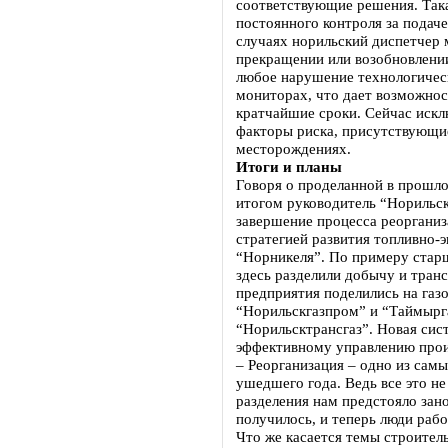
соответствующие решения. Така
постоянного контроля за подаче
случаях норильский диспетчер 
прекращении или возобновлении
любое нарушение технологичес
мониторах, что дает возможнос
кратчайшие сроки. Сейчас искл
факторы риска, присутствующи
месторождениях.
Итоги и планы
Говоря о проделанной в прошло
итогом руководитель “Норильс
завершение процесса реорганиз
стратегией развития топливно-
“Норникеля”. По примеру стар
здесь разделили добычу и тран
предприятия поделились на га
“Норильскгазпром” и “Таймырга
“Норильсктрансгаз”. Новая сис
эффективному управлению прои
– Реорганизация – одно из сам
ушедшего года. Ведь все это не
разделения нам предстояло зано
получилось, и теперь люди раб
Что же касается темы строител