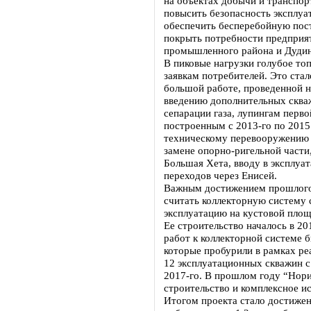
на объектах добычи и транспор
повысить безопасность эксплуа
обеспечить бесперебойную пост
покрыть потребности предприя
промышленного района и Дудинк
В пиковые нагрузки голубое топ
заявкам потребителей. Это ста
большой работе, проведенной 
введению дополнительных скв
сепарации газа, лупингам перво
построенным с 2013-го по 2015
техническому перевооружению 
замене опорно-ригельной части
Большая Хета, вводу в эксплу
переходов через Енисей.
Важным достижением прошлого 
считать коллекторную систему с
эксплуатацию на кустовой пло
Ее строительство началось в 2
работ к коллекторной системе 
которые пробурили в рамках р
12 эксплуатационных скважин с
2017-го. В прошлом году “Нор
строительство и комплексное и
Итогом проекта стало достижен