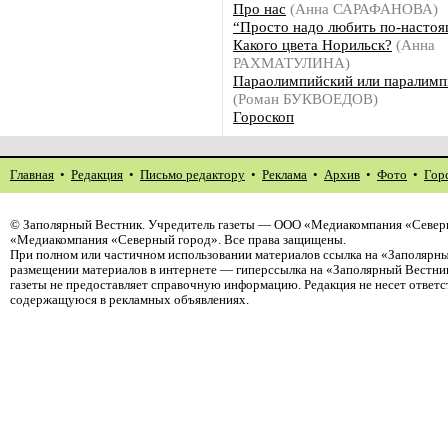
Про нас
(Анна САРАФАНОВА)
“Просто надо любить по-насто
Какого цвета Норильск?
(Анна
РАХМАТУЛИНА)
Параолимпийский или паралимп
(Роман БУКВОЕДОВ)
Гороскоп
Главная
•
Редакция
•
Письмо редактору
•
Реклама
•
Архив
•
Фото
•
Гор
©
Заполярный Вестник
. Учредитель газеты — ООО «Медиакомпания «Северн
«Медиакомпания «Северный город». Все права защищены.
При полном или частичном использовании материалов ссылка на «Заполярны
размещении материалов в интернете — гиперссылка на «Заполярный Вестник
газеты не предоставляет справочную информацию. Редакция не несет ответ
содержащуюся в рекламных объявлениях.