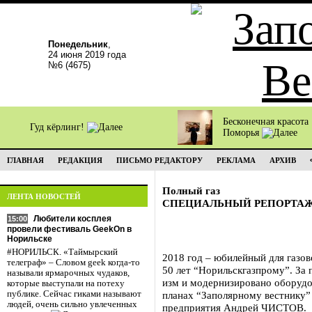
Понедельник
,
24 июня 2019 года
№6 (4675)
Бесконечная красота
Гуд кёрлинг!
Поморья
ГЛАВНАЯ
РЕДАКЦИЯ
ПИСЬМО РЕДАКТОРУ
РЕКЛАМА
АРХИВ
Полный газ
ЛЕНТА НОВОСТЕЙ
СПЕЦИАЛЬНЫЙ РЕПОРТА
Любители косплея
15:00
провели фестиваль GeekOn в
Норильске
#НОРИЛЬСК. «Таймырский
2018 год – юбилейный для газов
телеграф» – Словом geek когда-то
50 лет “Норильскгазпрому”. За
называли ярмарочных чудаков,
изм и модернизировано оборудо
которые выступали на потеху
публике. Сейчас гиками называют
планах “Заполярному вестнику”
людей, очень сильно увлеченных
предприятия Андрей ЧИСТОВ.