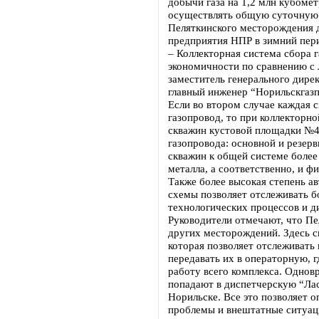
добычи газа на 1,2 млн кубомет
осуществлять общую суточную п
Пеляткинского месторождения д
предприятия НПР в зимний пер
– Коллекторная система сбора г
экономичности по сравнению с 
заместитель генерального дире
главный инженер “Норильскгаз
Если во втором случае каждая 
газопровод, то при коллекторно
скважин кустовой площадки №4
газопровода: основной и резер
скважин к общей системе более 
металла, а соответственно, и ф
Также более высокая степень а
схемы позволяет отслеживать б
технологических процессов и д
Руководители отмечают, что Пе
других месторождений. Здесь с
которая позволяет отслеживать
передавать их в операторную, 
работу всего комплекса. Однов
попадают в диспетчерскую “Лас
Норильске. Все это позволяет 
проблемы и внештатные ситуац