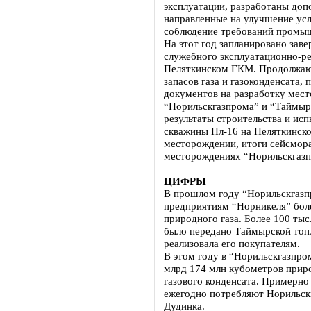
эксплуатации, разработаны доп
направленные на улучшение ус
соблюдение требований промыш
На этот год запланировано зав
служебного эксплуатационно-ре
Пеляткинском ГКМ. Продолжаю
запасов газа и газоконденсата,
документов на разработку мес
“Норильскгазпрома” и “Таймыр
результаты строительства и ис
скважины Пл-16 на Пеляткинск
месторождении, итоги сейсмор
месторождениях “Норильскгазп
ЦИФРЫ
В прошлом году “Норильскгазп
предприятиям “Норникеля” бол
природного газа. Более 100 тыс
было передано Таймырской топ
реализовала его покупателям.
В этом году в “Норильскгазпро
млрд 174 млн кубометров приро
газового конденсата. Примерно
ежегодно потребляют Норильс
Дудинка.