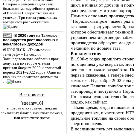
Севера» – завершающий этап
цикл, начиная от добычи и подг
большого межмузейного проекта
распределением и транспортиро
«Освоение Севера: тысяча лет
Помимо основных производств
успеха». Три сотни уникальных
“Норильскгазпром” имеет ряд в
артефактов расскажут свои…
газовиков – ряд управлений, на
которое обеспечивает техникой
В 2020 году на Таймыре
13:05
управлением энерговодоснабже
планируется рост налоговых и
производства образуют между 
неналоговых доходов
механизм по добыче газа.
#НОРИЛЬСК. «Таймырский
В полную силу
телеграф» – На сессии
В 1990-х годах прошлого столе
Законодательного собрания края
депутаты во втором чтении
истощением уже вскрытых мес
приняли бюджет-2020 и плановый
решение о начале разработки П
период 2021–2022 годов. Один из
первые скважины, а теперь зде
главных приоритетов документа –
комплекс. В декабре 2002 года
…
кладовых Пелятки голубое топл
газопровод и поступило в Нори
Все новости
По словам руководителя общест
гладко, как сейчас:
[stream=16]
– Было время, когда в пиковые н
в потоке отсутствуют показы
предприятиям, в частности НТЭ
рекламных блоков, назначьте показы,
или отключите поток
дизельное топливо на своем обо
энергоносителя.
В последние пять лет выполнен