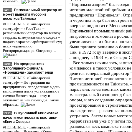
каким-то…
“Норильскгазпром” был создан в
история масштабной добычи и п
Региональный оператор не
14:10
может вывезти мусор из
предприятия “Норникеля”. Отра
поселков Таймыра
и через два года был построен 
#НОРИЛЬСК. «Таймырский
впервые подан газ с Мессояхск
телеграф» – «РостТех» –
Норильский промышленный рай
региональный оператор по вывозу
потребности комбината росли, 
твердых коммунальных отходов –
увеличиваться и объемы поставл
подало в краевой арбитражный суд
иск к управлению
было принято решение о более 
Росприроднадзора. Оператор…
Так, в 1972 году введено в эк
а позднее, в 1983-м, и Северо
– Все только начиналось, и оп
На предприятиях
14:05
комплексов в таких условиях не 
Заполярного филиала
«Норникеля» зажигают елки
делится генеральный директор
#НОРИЛЬСК. «Таймырский
Чистов историей становления 
телеграф» – По традиции на
промышленности на Таймыре. –
предприятиях-передовиках в день
параллели, из-за местных клим
выполнения плана устанавливают
магистральный газопровод был 
символ Нового года – елку и
опоры, и это создавало опреде
зажигают на ней гирлянды. Таким
образом…
проектирования и строительств
их следствие – различные поло
В Публичной библиотеке
13:25
устранять. Затем новые местор
начали монтировать выставку
разрабатывали уже с учетом по
«Книга Севера»
развивался весь комплекс газо
#НОРИЛЬСК. «Таймырский
Сейчас у нас, как у “Газпрома”
телеграф» – Выставка «Книга