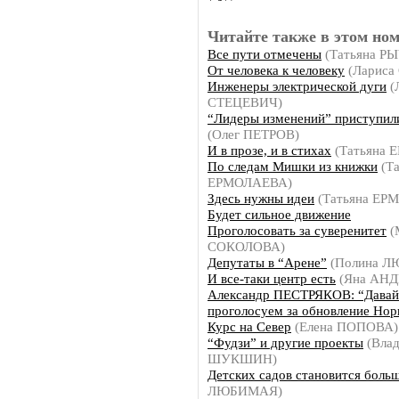
Читайте также в этом ном
Все пути отмечены
(Татьяна Р
От человека к человеку
(Лариса
Инженеры электрической дуги
(
СТЕЦЕВИЧ)
“Лидеры изменений” приступили
(Олег ПЕТРОВ)
И в прозе, и в стихах
(Татьяна 
По следам Мишки из книжки
(Та
ЕРМОЛАЕВА)
Здесь нужны идеи
(Татьяна ЕР
Будет сильное движение
Проголосовать за суверенитет
(
СОКОЛОВА)
Депутаты в “Арене”
(Полина 
И все-таки центр есть
(Яна АНД
Александр ПЕСТРЯКОВ: “Давай
проголосуем за обновление Нор
Курс на Север
(Елена ПОПОВА)
“Фудзи” и другие проекты
(Влад
ШУКШИН)
Детских садов становится боль
ЛЮБИМАЯ)