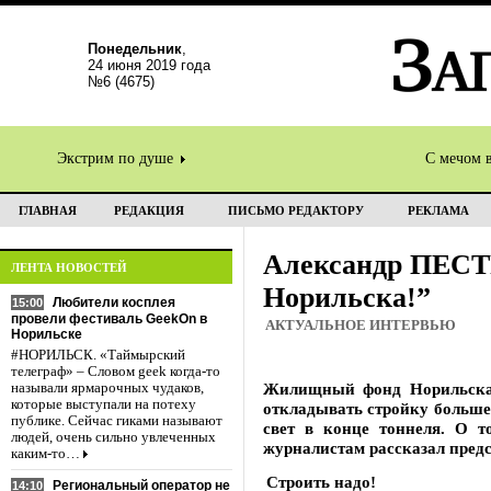
Понедельник
,
24 июня 2019 года
№6 (4675)
Экстрим по душе
С мечом 
ГЛАВНАЯ
РЕДАКЦИЯ
ПИСЬМО РЕДАКТОРУ
РЕКЛАМА
Александр ПЕСТР
ЛЕНТА НОВОСТЕЙ
Норильска!”
Любители косплея
15:00
провели фестиваль GeekOn в
АКТУАЛЬНОЕ ИНТЕРВЬЮ
Норильске
#НОРИЛЬСК. «Таймырский
телеграф» – Словом geek когда-то
Жилищный фонд Норильска в
называли ярмарочных чудаков,
которые выступали на потеху
откладывать стройку больше 
публике. Сейчас гиками называют
свет в конце тоннеля. О т
людей, очень сильно увлеченных
журналистам рассказал пред
каким-то…
Строить надо!
Региональный оператор не
14:10