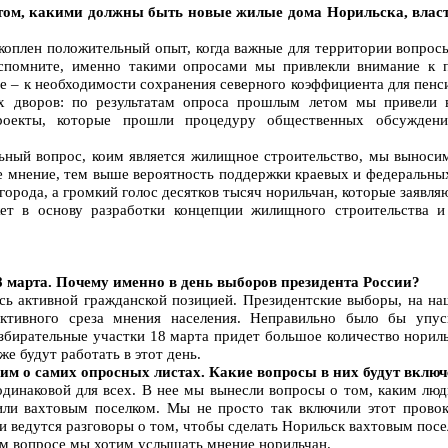
 том, какими должны быть новые жилые дома Норильска, власт
акоплен положительный опыт, когда важные для территории вопро
Вспомните, именно такими опросами мы привлекли внимание к 
ее – к необходимости сохранения северного коэффициента для пен
их дворов: по результатам опроса прошлым летом мы привели 
роекты, которые прошли процедуру общественных обсуждени
ьный вопрос, коим является жилищное строительство, мы выноси
 мнение, тем выше вероятность поддержки краевых и федеральных 
города, а громкий голос десятков тысяч норильчан, которые заявл
т в основу разработки концепции жилищного строительства и 
8 марта. Почему именно в день выборов президента России?
сь активной гражданской позицией. Президентские выборы, на на
ективного среза мнения населения. Неправильно было бы упу
збирательные участки 18 марта придет большое количество норил
же будут работать в этот день.
рим о самих опросных листах. Какие вопросы в них будут вклю
одинаковой для всех. В нее мы вынесли вопросы о том, каким люд
или вахтовым поселком. Мы не просто так включили этот прово
 и ведутся разговоры о том, чтобы сделать Норильск вахтовым пос
том вопросе мы хотим услышать мнение норильчан.