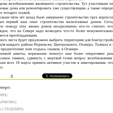
ены возобновлению жилищного строительства. Тут участникам оп
новые дома или ремонтировать уже существующие, а также опреде
е четырех этажей.
льше пяти лет назад было завершено строительство трех корпусо
был первый наш опыт строительства малоэтажных домов. Сего
по поводу этих жилых домов неоднозначно: кто-то считает, чт
ежден, что на Севере надо возводить что-то более монументальн
ляется преобладающим.
ного листа будет предложено выбрать территорию для благоустройс
ля каждого района Норильска: Центрального, Оганера, Талнаха и 
 предпочтение зоне отдыха, скажем, в Оганере.
женной анкеты, норильчане помогут нам более оперативно ре
 самое главное, сдвинуть с мертвой точки вопрос возобновлени
шаю всех 18 марта принять активное участие в анкетировании, ч
нях.
0
мере:
ШИН)
РЫЧКОВА)
а СТЕЦЕВИЧ)