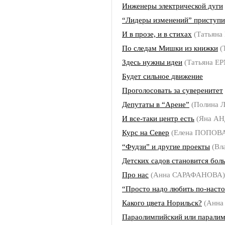
Инженеры электрической дуги
“Лидеры изменений” приступи
И в прозе, и в стихах
(Татьян
По следам Мишки из книжки
(
Здесь нужны идеи
(Татьяна Е
Будет сильное движение
Проголосовать за суверенитет
Депутаты в “Арене”
(Полина
И все-таки центр есть
(Яна АН
Курс на Север
(Елена ПОПОВ
“Фудзи” и другие проекты
(Вл
Детских садов становится бол
Про нас
(Анна САРАФАНОВА)
“Просто надо любить по-наст
Какого цвета Норильск?
(Анна
Параолимпийский или парали