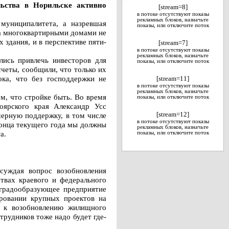
льства в Норильске активно
[stream=8]
в потоке отсутствуют показы
рекламных блоков, назначьте
муниципалитета, а назревшая
показы, или отключите поток
да многоквартирными домами не
здания, и в перспективе пяти-
[stream=7]
в потоке отсутствуют показы
рекламных блоков, назначьте
лись привлечь инвесторов для
показы, или отключите поток
четы, сообщили, что только их
ока, что без господдержки не
[stream=11]
в потоке отсутствуют показы
рекламных блоков, назначьте
ом, что стройке быть. Во время
показы, или отключите поток
оярского края Александр Усс
мерную поддержку, в том числе
[stream=12]
в потоке отсутствуют показы
конца текущего года мы должны
рекламных блоков, назначьте
а.
показы, или отключите поток
суждая вопрос возобновления
твах краевого и федерального
 градообразующее предприятие
ировании крупных проектов на
я к возобновлению жилищного
трудников тоже надо будет где-