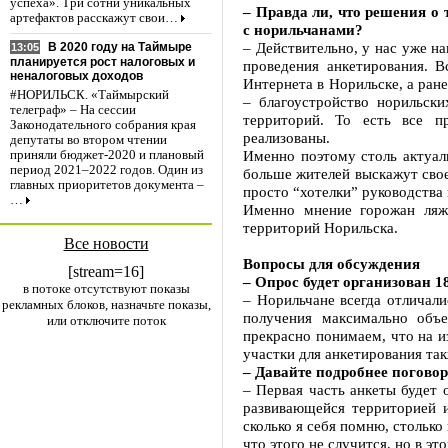
успеха». Три сотни уникальных
– Правда ли, что решения о
артефактов расскажут свои…
с норильчанами?
– Действительно, у нас уже н
В 2020 году на Таймыре
13:05
планируется рост налоговых и
проведения анкетирования. 
неналоговых доходов
Интернета в Норильске, а ран
#НОРИЛЬСК. «Таймырский
– благоустройство норильск
телеграф» – На сессии
территорий. То есть все п
Законодательного собрания края
реализованы.
депутаты во втором чтении
Именно поэтому столь актуал
приняли бюджет-2020 и плановый
период 2021–2022 годов. Один из
больше жителей выскажут свое
главных приоритетов документа –
просто “хотелки” руководства 
…
Именно мнение горожан ляже
территорий Норильска.
Все новости
Вопросы для обсуждения
[stream=16]
– Опрос будет организован 1
в потоке отсутствуют показы
– Норильчане всегда отличали
рекламных блоков, назначьте показы,
получения максимально объ
или отключите поток
прекрасно понимаем, что на и
участки для анкетирования так
– Давайте подробнее погово
– Первая часть анкеты будет 
развивающейся территорией 
сколько я себя помню, столько
что этого не случится, но в э