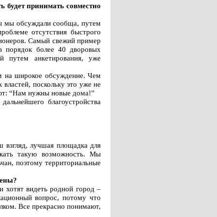
ь будет принимать совместно
сы мы обсуждали сообща, путем
проблеме отсутствия быстрого
сионеров. Самый свежий пример
в порядок более 40 дворовых
й путем анкетирования, уже
м на широкое обсуждение. Чем
властей, поскольку это уже не
яют: “Нам нужны новые дома!”
дальнейшего благоустройства
ш взгляд, лучшая площадка для
скать такую возможность. Мы
ьчан, поэтому территориальные
чены?
и хотят видеть родной город –
кационный вопрос, потому что
елком. Все прекрасно понимают,