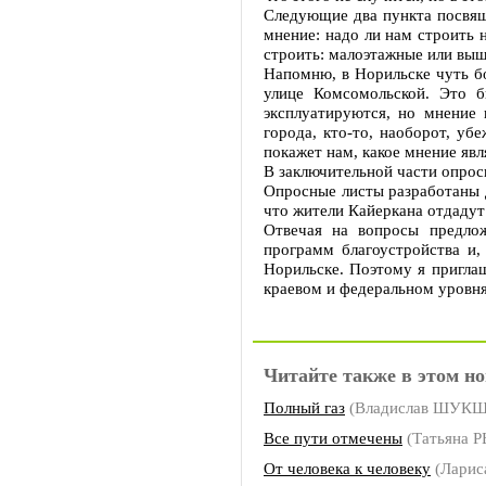
Следующие два пункта посвящ
мнение: надо ли нам строить 
строить: малоэтажные или выш
Напомню, в Норильске чуть бо
улице Комсомольской. Это 
эксплуатируются, но мнение 
города, кто-то, наоборот, уб
покажет нам, какое мнение яв
В заключительной части опрос
Опросные листы разработаны д
что жители Кайеркана отдадут
Отвечая на вопросы предло
программ благоустройства и,
Норильске. Поэтому я пригла
краевом и федеральном уров
Читайте также в этом но
Полный газ
(Владислав ШУК
Все пути отмечены
(Татьяна 
От человека к человеку
(Ларис