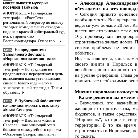
– Александр Александрови
может вывезти мусор из
поселков Таймыра
обсуждается на всех площад
#НОРИЛЬСК. «Таймырский
– Сегодня принято основно
телеграф» – «РостТех» –
необходимость. Все прекрасно
региональный оператор по вывозу
ведется уже больше 20 лет. К
твердых коммунальных отходов –
шести лет столкнемся с тем, ч
подало в краевой арбитражный суд
Эту проблему мы неоднократ
иск к управлению
Росприроднадзора. Оператор…
строительства жилых домов. П
силами проблему не решить.
На предприятиях
14:05
обойтись.
Заполярного филиала
Но, как говорится, капля каме
«Норникеля» зажигают елки
своего визита в Норильск в
#НОРИЛЬСК. «Таймырский
возобновлению жилищного стр
телеграф» – По традиции на
предприятиях-передовиках в день
на уровне федерации. Глава р
выполнения плана устанавливают
принять все необходимые реше
символ Нового года – елку и
зажигают на ней гирлянды. Таким
Мнение норильчан возьмут з
образом…
– Какие решения вы имеете 
В Публичной библиотеке
13:25
– Безусловно, это важнейши
начали монтировать выставку
жилищного строительства, мы
«Книга Севера»
бюджетов, а также средства
#НОРИЛЬСК. «Таймырский
“Норникель”, которое в силу
телеграф» – Выставка «Книга
территории. В то же время 
Севера» – завершающий этап
большого межмузейного проекта
строительства в Норильске, по
«Освоение Севера: тысяча лет
то селить.