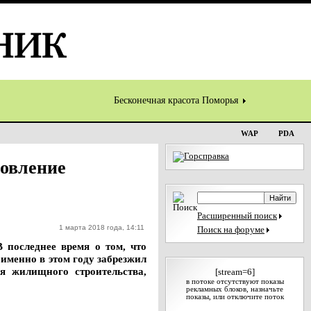
Бесконечная красота Поморья
WAP
PDA
овление
Расширенный поиск
1 марта 2018 года, 14:11
Поиск на форуме
 последнее время о том, что
именно в этом году забрезжил
ия жилищного строительства,
[stream=6]
в потоке отсутствуют показы
рекламных блоков, назначьте
показы, или отключите поток