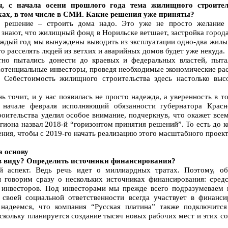
ч, с начала осени прошлого года тема жилищного строите
ках, в том числе в СМИ. Какие решения уже приняты?
е решение – строить дома надо. Это уже не просто желание 
 знают, что жилищный фонд в Норильске ветшает, застройка горо
аждый год мы вынуждены выводить из эксплуатации одно-два жилых 
то расселять людей из ветхих и аварийных домов будет уже некуда.
но пытались донести до краевых и федеральных властей, пыта
отенциальные инвесторы, проведя необходимые экономические рас
 Себестоимость жилищного строительства здесь настолько выс
нь точит, и у нас появилась не просто надежда, а уверенность в т
 начале февраля исполняющий обязанности губернатора Красн
оительства уделил особое внимание, подчеркнув, что окажет все
егиона назвал 2018-й “горизонтом принятия решений”. То есть до 
ния, чтобы с 2019-го начать реализацию этого масштабного проект
а основу
в виду? Определить источники финансирования?
й аспект. Ведь речь идет о миллиардных тратах. Поэтому, об
 говорим сразу о нескольких источниках финансирования: средс
х инвесторов. Под инвесторами мы прежде всего подразумеваем
 своей социальной ответственности всегда участвует в финанс
надеемся, что компания “Русская платина” также подключитс
скольку планируется создание тысяч новых рабочих мест и этих со