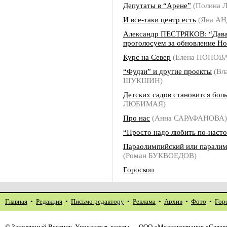
Депутаты в “Арене”
(Полина
И все-таки центр есть
(Яна АН
Александр ПЕСТРЯКОВ: “Дав
проголосуем за обновление Но
Курс на Север
(Елена ПОПОВ
“Фудзи” и другие проекты
(Вл
ШУКШИН)
Детских садов становится бол
ЛЮБИМАЯ)
Про нас
(Анна САРАФАНОВА)
“Просто надо любить по-наст
Параолимпийский или парали
(Роман БУКВОЕДОВ)
Гороскоп
Главная
•
Редакция
•
Письмо редактору
•
Реклама
•
Архив
•
Фото
•
Гор