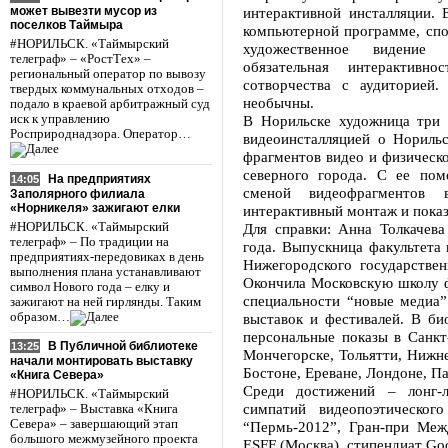
может вывезти мусор из
интерактивной инсталляции. 
поселков Таймыра
компьютерной программе, спо
#НОРИЛЬСК. «Таймырский
художественное видение 
телеграф» – «РостТех» –
обязательная интерактив
региональный оператор по вывозу
сотворчества с аудиторией
твердых коммунальных отходов –
необычны.
подало в краевой арбитражный суд
иск к управлению
В Норильске художница три 
Росприроднадзора. Оператор…
видеоинсталляцией о Норильс
фрагментов видео и физическо
северного города. С ее по
На предприятиях
14:05
сменой видеофрагментов 
Заполярного филиала
«Норникеля» зажигают елки
интерактивный монтаж и показ
#НОРИЛЬСК. «Таймырский
Для справки: Анна Толкачев
телеграф» – По традиции на
года. Выпускница факультета
предприятиях-передовиках в день
Нижегородского государствен
выполнения плана устанавливают
Окончила Московскую школу ф
символ Нового года – елку и
специальности “новые медиа
зажигают на ней гирлянды. Таким
образом…
выставок и фестивалей. В б
персональные показы в Санкт
В Публичной библиотеке
13:25
Мончегорске, Тольятти, Нижне
начали монтировать выставку
Бостоне, Ереване, Лондоне, П
«Книга Севера»
Среди достижений – лонг-л
#НОРИЛЬСК. «Таймырский
симпатий видеопоэтическог
телеграф» – Выставка «Книга
Севера» – завершающий этап
“Пермь-2012”, Гран-при Меж
большого межмузейного проекта
ESFF (Москва), стипендиат Go