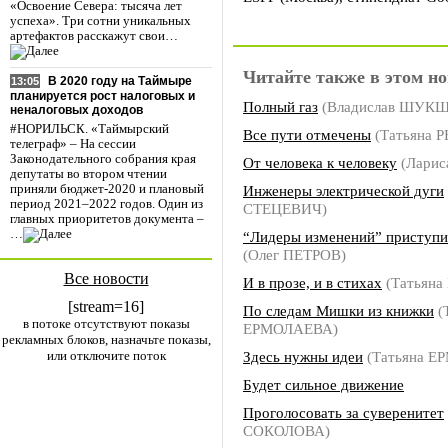
«Освоение Севера: тысяча лет
успеха». Три сотни уникальных
артефактов расскажут свои…
Читайте также в этом но
В 2020 году на Таймыре
13:05
планируется рост налоговых и
Полный газ
(Владислав ШУК
неналоговых доходов
#НОРИЛЬСК. «Таймырский
Все пути отмечены
(Татьяна 
телеграф» – На сессии
Законодательного собрания края
От человека к человеку
(Ларис
депутаты во втором чтении
Инженеры электрической дуги
приняли бюджет-2020 и плановый
период 2021–2022 годов. Один из
СТЕЦЕВИЧ)
главных приоритетов документа –
…
“Лидеры изменений” приступи
(Олег ПЕТРОВ)
Все новости
И в прозе, и в стихах
(Татьян
[stream=16]
По следам Мишки из книжки
(
в потоке отсутствуют показы
ЕРМОЛАЕВА)
рекламных блоков, назначьте показы,
или отключите поток
Здесь нужны идеи
(Татьяна Е
Будет сильное движение
Проголосовать за суверенитет
СОКОЛОВА)