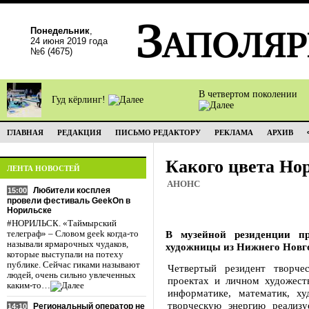
Понедельник
,
24 июня 2019 года
№6 (4675)
В четвертом поколении
Гуд кёрлинг!
ГЛАВНАЯ
РЕДАКЦИЯ
ПИСЬМО РЕДАКТОРУ
РЕКЛАМА
АРХИВ
Какого цвета Но
ЛЕНТА НОВОСТЕЙ
АНОНС
Любители косплея
15:00
провели фестиваль GeekOn в
Норильске
#НОРИЛЬСК. «Таймырский
В музейной резиденции п
телеграф» – Словом geek когда-то
называли ярмарочных чудаков,
художницы из Нижнего Нов
которые выступали на потеху
публике. Сейчас гиками называют
Четвертый резидент творчес
людей, очень сильно увлеченных
проектах и личном художест
каким-то…
информатике, математик, х
творческую энергию реализу
Региональный оператор не
14:10