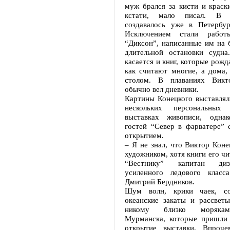
муж брался за кисти и краск
кстати, мало писал. В 
создавалось уже в Петербур
Исключением стали работ
“Диксон”, написанные им на 
длительной остановки судн
касается и книг, которые рожд
как считают многие, а дома,
столом. В плаваниях Викт
обычно вел дневники.
Картины Конецкого выставлял
нескольких персональных
выставках живописи, одна
гостей “Север в фарватере” 
открытием.
– Я не знал, что Виктор Кон
художником, хотя книги его чи
“Вестнику” капитан дизел
усиленного ледового класс
Дмитрий Бердников.
Шум волн, крики чаек, со
океанские закаты и рассветы
никому близко морякам
Мурманска, которые пришли 
открытие выставки. Впроч