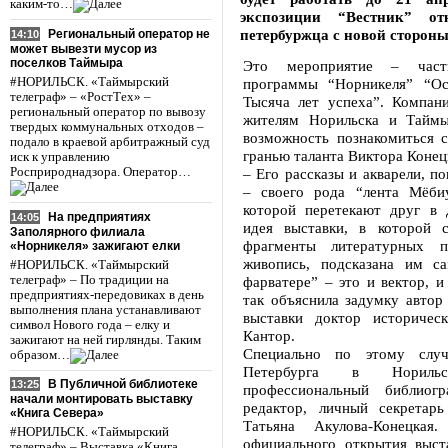
каким-то…
экспозиции “Вестник” от
петербуржца с новой стороны
Региональный оператор не
14:10
может вывезти мусор из
поселков Таймыра
Это мероприятие – част
#НОРИЛЬСК. «Таймырский
программы “Норникеля” “Ос
телеграф» – «РостТех» –
Тысяча лет успеха”. Компани
региональный оператор по вывозу
жителям Норильска и Таймы
твердых коммунальных отходов –
возможность познакомиться с
подало в краевой арбитражный суд
гранью таланта Виктора Конец
иск к управлению
Росприроднадзора. Оператор…
– Его рассказы и акварели, по
– своего рода “лента Мёбиу
которой перетекают друг в 
На предприятиях
14:05
идея выставки, в которой 
Заполярного филиала
фрагменты литературных п
«Норникеля» зажигают елки
живопись, подсказана им с
#НОРИЛЬСК. «Таймырский
телеграф» – По традиции на
фарватере” – это и вектор, и 
предприятиях-передовиках в день
так объяснила задумку автор
выполнения плана устанавливают
выставки доктор историчес
символ Нового года – елку и
Кантор.
зажигают на ней гирлянды. Таким
Специально по этому слу
образом…
Петербурга в Норильс
В Публичной библиотеке
13:25
профессиональный библиогр
начали монтировать выставку
редактор, личный секретарь
«Книга Севера»
Татьяна Акулова-Конецка
#НОРИЛЬСК. «Таймырский
официального открытия выст
телеграф» – Выставка «Книга