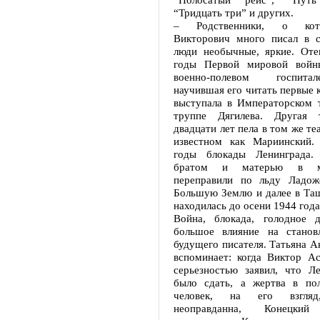
“Тридцать три” и других.
– Родственники, о кот
Викторович много писал в с
люди необычные, яркие. Оте
годы Первой мировой войн
военно-полевом госпита
научившая его читать первые к
выступала в Императорском т
труппе Дягилева. Другая 
двадцати лет пела в том же те
известном как Мариинский.
годы блокады Ленинграда
братом и матерью в ма
переправили по льду Ладож
Большую Землю и далее в Таш
находилась до осени 1944 года
Война, блокада, голодное д
большое влияние на станов
будущего писателя. Татьяна А
вспоминает: когда Виктор Ас
серьезностью заявил, что Л
было сдать, а жертва в по
человек, на его взгляд
неоправданна, Конецк