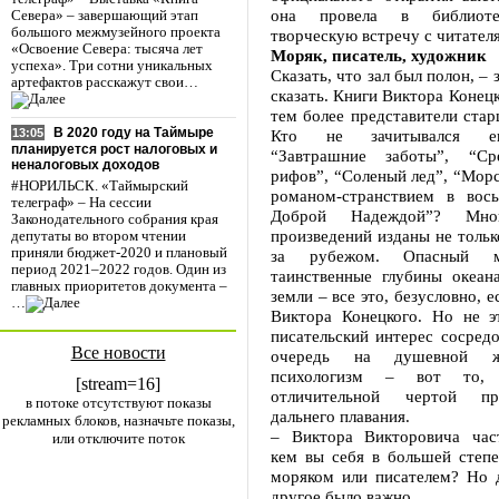
она провела в библиоте
Севера» – завершающий этап
большого межмузейного проекта
творческую встречу с читател
«Освоение Севера: тысяча лет
Моряк, писатель, художник
успеха». Три сотни уникальных
Сказать, что зал был полон, – 
артефактов расскажут свои…
сказать. Книги Виктора Конецк
тем более представители стар
В 2020 году на Таймыре
Кто не зачитывался ег
13:05
планируется рост налоговых и
“Завтрашние заботы”, “С
неналоговых доходов
рифов”, “Соленый лед”, “Морс
#НОРИЛЬСК. «Таймырский
романом-странствием в вос
телеграф» – На сессии
Доброй Надеждой”? Мно
Законодательного собрания края
произведений изданы не только
депутаты во втором чтении
приняли бюджет-2020 и плановый
за рубежом. Опасный м
период 2021–2022 годов. Один из
таинственные глубины океана
главных приоритетов документа –
земли – все это, безусловно, е
…
Виктора Конецкого. Но не эт
писательский интерес сосред
Все новости
очередь на душевной ж
психологизм – вот то, 
[stream=16]
отличительной чертой пр
в потоке отсутствуют показы
дальнего плавания.
рекламных блоков, назначьте показы,
– Виктора Викторовича час
или отключите поток
кем вы себя в большей степ
моряком или писателем? Но д
другое было важно.