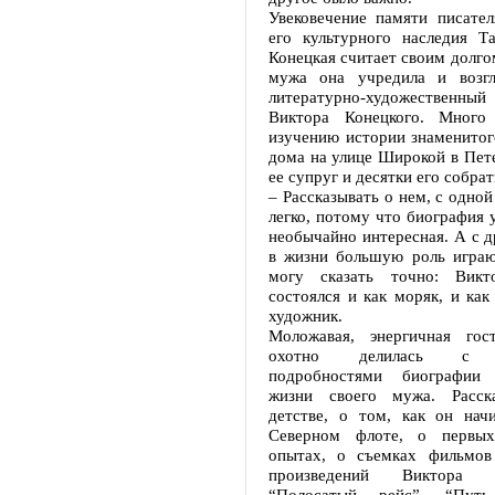
Увековечение памяти писател
его культурного наследия Та
Конецкая считает своим долго
мужа она учредила и возгл
литературно-художественн
Виктора Конецкого. Много 
изучению истории знаменитог
дома на улице Широкой в Пете
ее супруг и десятки его собрат
– Рассказывать о нем, с одной
легко, потому что биография у
необычайно интересная. А с д
в жизни большую роль играю
могу сказать точно: Викт
состоялся и как моряк, и как 
художник.
Моложавая, энергичная гос
охотно делилась с н
подробностями биографии
жизни своего мужа. Расск
детстве, о том, как он нач
Северном флоте, о первых
опытах, о съемках фильмов
произведений Виктора 
“Полосатый рейс”, “Путь