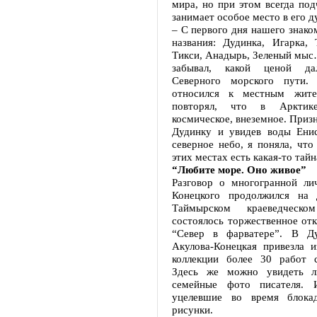
мира, но при этом всегда под
занимает особое место в его д
– С первого дня нашего знако
названия: Дудинка, Игарка, 
Тикси, Анадырь, Зеленый мыс
забывал, какой ценой да
Северного морского пути. 
относился к местным жите
повторял, что в Арктик
космическое, внеземное. Призн
Дудинку и увидев воды Енис
северное небо, я поняла, что
этих местах есть какая-то тайн
“Любите море. Оно живое”
Разговор о многогранной ли
Конецкого продолжился на 
Таймырском краеведческо
состоялось торжественное от
“Север в фарватере”. В Ду
Акулова-Конецкая привезла и
коллекции более 30 работ с
Здесь же можно увидеть 
семейные фото писателя.
уцелевшие во время блока
рисунки.