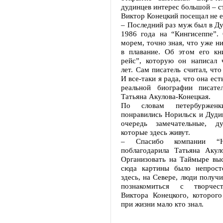
дудинцев интерес большой – 
Виктор Конецкий посещал не 
– Последний раз муж был в Ду
1986 года на “Кингисеппе”.
морем, точно зная, что уже ни
в плавание. Об этом его кн
рейс”, которую он написал ч
лет. Сам писатель считал, что
И все-таки я рада, что она ест
реальной биографии писате
Татьяна Акулова-Конецкая.
По словам петербуржен
понравились Норильск и Дуди
очередь замечательные, д
которые здесь живут.
– Спасибо компании “Н
поблагодарила Татьяна Акуло
Организовать на Таймыре выс
сюда картины было непрост
здесь, на Севере, люди получ
познакомиться с творчес
Виктора Конецкого, которого
при жизни мало кто знал.