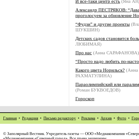
И все-таки центр есть
(Яна АН
Александр ПЕСТРЯКОВ: “Дав
проголосуем за обновление Но
“Фудзи” и другие проекты
(Вл
ШУКШИН)
Детских садов становится бол
ЛЮБИМАЯ)
Про нас
(Анна САРАФАНОВА)
“Просто надо любить по-наст
Какого цвета Норильск?
(Анна
РАХМАТУЛИНА)
Параолимпийский или парали
(Роман БУКВОЕДОВ)
Гороскоп
Главная
•
Редакция
•
Письмо редактору
•
Реклама
•
Архив
•
Фото
•
Гор
©
Заполярный Вестник
. Учредитель газеты — ООО «Медиакомпания «Северн
«Медиакомпания «Северный город». Все права защищены.