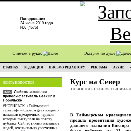
Понедельник
,
24 июня 2019 года
№6 (4675)
С мечом в руках
Экстрим по душе
ГЛАВНАЯ
РЕДАКЦИЯ
ПИСЬМО РЕДАКТОРУ
РЕКЛАМА
АРХИВ
Курс на Север
ЛЕНТА НОВОСТЕЙ
ОСВОЕНИЕ СЕВЕРА. ТЫСЯЧА 
Любители косплея
15:00
провели фестиваль GeekOn в
Норильске
#НОРИЛЬСК. «Таймырский
телеграф» – Словом geek когда-то
В Таймырском краеведчес
называли ярмарочных чудаков,
которые выступали на потеху
прошла презентация художе
публике. Сейчас гиками называют
дальнего плавания Виктора 
людей, очень сильно увлеченных
будет работать до 21 ап