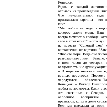
Конецкая.
Рядом с каждой живописн
отрывок из произведений Вик
Что неудивительно, ведь
признавался: картины – это 
книг.
“Мы любим не воду, а ощущ
которое дарят моря. Наш 
всегда мечтает о свободе, хот
себе в этом отчет”, – что луч
из повести “Соленый лед” 
впечатление от картины “Зак
“Любите море. Ведь оно живое
разговаривал с ним... Бывало,
с ноля часов до четырех, 
бездонность, и с души уходит в
– В море он мечтал о земле,
водных просторах. Поэтому
чередуются, – объясняла Та
Конецкая. – Виктор Викторов
любил натюрморты. Как и у вс
лет связанных с Севером
особенное восприятие 
нравилось, когда в доме стоял
Если мы выезжали за город, 