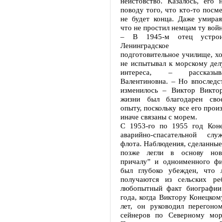
неистовство. Казалось, его 
поводу того, что кто-то посме
не будет конца. Даже умирая
что не простил немцам ту войн
– В 1945-м отец устро
Ленинградское воен
подготовительное училище, хо
не испытывал к морскому дел
интереса, – рассказыв
Валентиновна. – Но впоследс
изменилось – Виктор Викто
жизни был благодарен сво
опыту, поскольку все его прои
иначе связаны с морем.
С 1953-го по 1955 год Кон
аварийно-спасательной слу
флота. Наблюдения, сделанные 
позже легли в основу но
причалу” и одноименного фи
был глубоко убежден, что 
получаются из сельских ре
любопытный факт биографии
года, когда Виктору Конецком
лет, он руководил перегоно
сейнеров по Северному мор