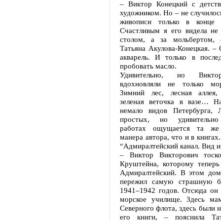
– Виктор Конецкий с детств
художником. Но – не случилось
живописи только в конце 
Счастливым я его видела не
столом, а за мольбертом, 
Татьяна Акулова-Конецкая. –
акварель. И только в после
пробовать масло.
Удивительно, но Викто
вдохновляли не только мор
Зимний лес, лесная аллея,
зеленая веточка в вазе… Н
немало видов Петербурга, 
простых, но удивительно
работах ощущается та же 
манера автора, что и в книгах.
“Адмиралтейский канал. Вид и
– Виктор Викторович тоско
Круштейна, которому теперь
Адмиралтейский. В этом дом
пережил самую страшную б
1941–1942 годов. Отсюда он 
морское училище. Здесь ма
Северного флота, здесь были 
его книги, – пояснила Тат