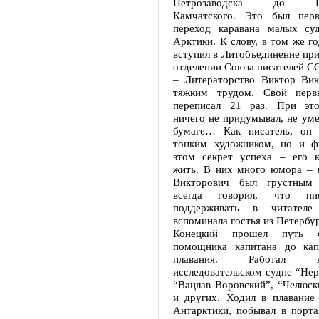
Петрозаводска до Петр
Камчатского. Это был пер
переход каравана малых су
Арктики. К слову, в том же г
вступил в Литобъединение пр
отделении Союза писателей С
– Литераторство Виктор Вик
тяжким трудом. Свой перв
переписал 21 раз. При это
ничего не придумывал, не уме
бумаге… Как писатель, он 
тонким художником, но и ф
этом секрет успеха – его 
жить. В них много юмора – 
Викторович был грустным 
всегда говорил, что пис
поддерживать в читателе
вспоминала гостья из Петербур
Конецкий прошел путь о
помощника капитана до кап
плавания. Работал 
исследовательском судне “Нер
“Вацлав Воровский”, “Челюск
и других. Ходил в плавание
Антарктики, побывал в порта