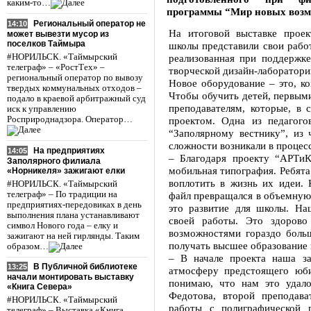
каким-то…
программы “Мир новых возм
Региональный оператор не
14:10
На итоговой выставке прое
может вывезти мусор из
поселков Таймыра
школы представили свои рабо
#НОРИЛЬСК. «Таймырский
реализованная при поддержке
телеграф» – «РостТех» –
творческой дизайн-лаборатории
региональный оператор по вывозу
Новое оборудование – это, ко
твердых коммунальных отходов –
Чтобы обучить детей, первым
подало в краевой арбитражный суд
преподавателям, которые, в 
иск к управлению
Росприроднадзора. Оператор…
проектом. Одна из педагого
“Заполярному вестнику”, из 
сложности возникали в процес
На предприятиях
14:05
– Благодаря проекту “АРТи
Заполярного филиала
мобильная типография. Ребята
«Норникеля» зажигают елки
воплотить в жизнь их идеи. 
#НОРИЛЬСК. «Таймырский
телеграф» – По традиции на
файл превращался в объемную 
предприятиях-передовиках в день
это развитие для школы. На
выполнения плана устанавливают
своей работы. Это здорово
символ Нового года – елку и
возможностями гораздо больш
зажигают на ней гирлянды. Таким
получать высшее образование 
образом…
– В начале проекта наша з
В Публичной библиотеке
13:25
атмосферу предстоящего юбил
начали монтировать выставку
понимаю, что нам это удало
«Книга Севера»
Федотова, второй преподава
#НОРИЛЬСК. «Таймырский
работы с полиграфической 
телеграф» – Выставка «Книга