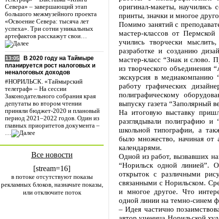
оригинал-макеты, научились 
Севера» – завершающий этап
большого межмузейного проекта
принты, значки и многое друго
«Освоение Севера: тысяча лет
Помимо занятий с преподават
успеха». Три сотни уникальных
мастер-классов от Пермской 
артефактов расскажут свои…
учились творчески мыслить
разработке и созданию дизай
В 2020 году на Таймыре
мастер-класс “Знак и слово. 
13:05
планируется рост налоговых и
из творческого объединения 
неналоговых доходов
экскурсия в медиакомпанию 
#НОРИЛЬСК. «Таймырский
работу графических дизайне
телеграф» – На сессии
полиграфическому оборудован
Законодательного собрания края
выпуску газета “Заполярный в
депутаты во втором чтении
приняли бюджет-2020 и плановый
На итоговую выставку пришл
период 2021–2022 годов. Один из
разглядывали полиграфию и 
главных приоритетов документа –
школьной типографии, а так
…
было множество, начиная от 
календарями.
Все новости
Одной из работ, вызвавших на
“Норильск одной линией”. О
[stream=16]
открыток с различными рис
в потоке отсутствуют показы
связанными с Норильском. Сре
рекламных блоков, назначьте показы,
и многое другое. Что инте
или отключите поток
одной линии на темно-синем ф
– Идея частично позаимствова
автор ученица Норильской худ