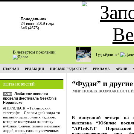
Понедельник
,
24 июня 2019 года
№6 (4675)
В четвертом поколении
Гуд кёрлинг!
ГЛАВНАЯ
РЕДАКЦИЯ
ПИСЬМО РЕДАКТОРУ
РЕКЛАМА
АРХИВ
“Фудзи” и други
ЛЕНТА НОВОСТЕЙ
МИР НОВЫХ ВОЗМОЖНОСТЕЙ
Любители косплея
15:00
провели фестиваль GeekOn в
Норильске
#НОРИЛЬСК. «Таймырский
телеграф» – Словом geek когда-то
В минувший четверг на п
называли ярмарочных чудаков,
которые выступали на потеху
выставка “Юбилею посвящ
публике. Сейчас гиками называют
“АРТиКУЛ” Норильской
людей, очень сильно увлеченных
подготовленного при фи