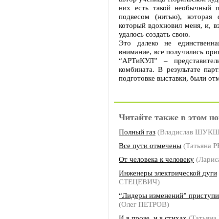
них есть такой необычный 
подвесом (нитью), которая
который вдохновил меня, и, в
удалось создать свою.
Это далеко не единственна
внимание, все получились ори
“АРТиКУЛ” – представител
комбината. В результате пар
подготовке выставки, были о
Читайте также в этом но
Полный газ
(Владислав ШУК
Все пути отмечены
(Татьяна 
От человека к человеку
(Ларис
Инженеры электрической дуги
СТЕЦЕВИЧ)
“Лидеры изменений” приступи
(Олег ПЕТРОВ)
И в прозе, и в стихах
(Татьян