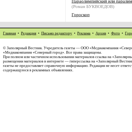
Параолимпийский или парали
(Роман БУКВОЕДОВ)
Гороскоп
Главная
•
Редакция
•
Письмо редактору
•
Реклама
•
Архив
•
Фото
•
Гор
©
Заполярный Вестник
. Учредитель газеты — ООО «Медиакомпания «Северн
«Медиакомпания «Северный город». Все права защищены.
При полном или частичном использовании материалов ссылка на «Заполярны
размещении материалов в интернете — гиперссылка на «Заполярный Вестник
газеты не предоставляет справочную информацию. Редакция не несет ответ
содержащуюся в рекламных объявлениях.