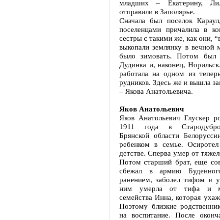
младших – Екатерину, 
отправили в Заполярье.
Сначала был поселок Караул
поселенцами причалила в ко
сестры с такими же, как они, 
выкопали землянку в вечной 
было зимовать. Потом был 
Дудинка и, наконец, Норильск
работала на одном из тепер
рудников. Здесь же и вышла з
– Якова Анатольевича.
Яков Анатольевич
Яков Анатольевич Глускер р
1911 года в Стародубро
Брянской области Белорусс
ребенком в семье. Осироте
детстве. Сперва умер от тяжел
Потом старший брат, еще сов
сбежал в армию Буденног
ранением, заболел тифом и у
ним умерла от тифа и м
семейства Инна, которая ухаж
Поэтому близкие родственни
на воспитание. После окон