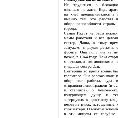
Не трудиться в блокадно
означало не жить. Ведь драг
на хлеб предназначались в 
именно тем, кто работал н
обороноспособности страны и
города.
Семья Икерт не была исклю
мамы работали и все девоч
сестер, Даша, к тому вре
замужем, с двумя детьми, 
фронте. Она получила на не
позже, в 1944 году. Пока стар
маленькими племянниками о
младшая сестра Эля.
Екатерина во время войны бы
госпитале. Она рассказывала п
оборонные работы, куда 
отправили ленинградцев (в о
и стариков), о бомбежка
изнуряющем душу и тел
завернутых в простынку млад
несли на руках истощенные, 
горя матери. О многом вспоми
в эти минуты ее голубые г