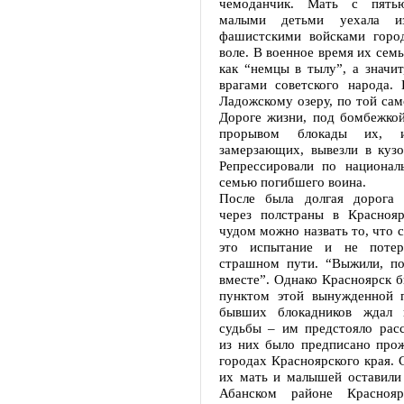
чемоданчик. Мать с пять
малыми детьми уехала из
фашистскими войсками горо
воле. В военное время их семь
как “немцы в тылу”, а значит
врагами советского народа.
Ладожскому озеру, по той сам
Дороге жизни, под бомбежкой
прорывом блокады их, 
замерзающих, вывезли в кузо
Репрессировали по национал
семью погибшего воина.
После была долгая дорога 
через полстраны в Красноя
чудом можно назвать то, что 
это испытание и не потер
страшном пути. “Выжили, п
вместе”. Однако Красноярск 
пунктом этой вынужденной п
бывших блокадников ждал 
судьбы – им предстояло расс
из них было предписано прож
городах Красноярского края. 
их мать и малышей оставили 
Абанском районе Краснояр