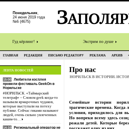
Понедельник
,
24 июня 2019 года
№6 (4675)
Гуд кёрлинг!
Экстрим по душе
ГЛАВНАЯ
РЕДАКЦИЯ
ПИСЬМО РЕДАКТОРУ
РЕКЛАМА
АРХИВ
Про нас
ЛЕНТА НОВОСТЕЙ
НОРИЛЬСК В ИСТОРИИ. ИСТО
Любители косплея
15:00
провели фестиваль GeekOn в
Норильске
#НОРИЛЬСК. «Таймырский
телеграф» – Словом geek когда-то
Семейные истории норил
называли ярмарочных чудаков,
которые выступали на потеху
трагические времена. Когда 
публике. Сейчас гиками называют
условия, приходилось для в
людей, очень сильно увлеченных
Но вопреки всему здесь сози
каким-то…
рожали детей. Которые бере
Региональный оператор не
расскажет одну из них.
14:10