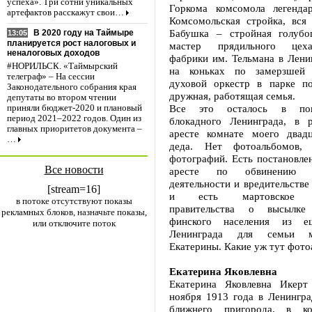
успеха». Три сотни уникальных
Горкома комсомола легенда
артефактов расскажут свои…
Комсомольская стройка, вся 
Бабушка – стройная голубог
В 2020 году на Таймыре
13:05
планируется рост налоговых и
мастер прядильного цеха
неналоговых доходов
фабрики им. Тельмана в Лени
#НОРИЛЬСК. «Таймырский
на коньках по замерзшей 
телеграф» – На сессии
духовой оркестр в парке по
Законодательного собрания края
дружная, работящая семья.
депутаты во втором чтении
Все это осталось в по
приняли бюджет-2020 и плановый
период 2021–2022 годов. Один из
блокадного Ленинграда, в 
главных приоритетов документа –
аресте комнате моего двадц
…
деда. Нет фотоальбомов,
фотографий. Есть постановле
Все новости
аресте по обвинению 
деятельности и вредительстве 
[stream=16]
и есть мартовское по
в потоке отсутствуют показы
правительства о высылке
рекламных блоков, назначьте показы,
финского населения из е
или отключите поток
Ленинграда для семьи 
Екатерины. Какие уж тут фот
Екатерина Яковлевна
Екатерина Яковлевна Икер
ноября 1913 года в Ленингра
ближнего пригорода, в к