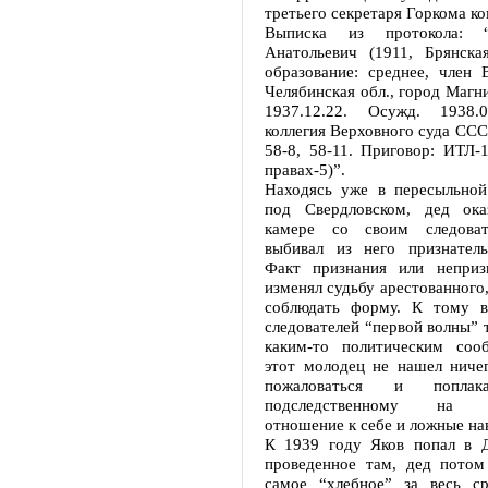
третьего секретаря Горкома к
Выписка из протокола: “
Анатольевич (1911, Брянска
образование: среднее, член 
Челябинская обл., город Магни
1937.12.22. Осужд. 1938.0
коллегия Верховного суда СССР
58-8, 58-11. Приговор: ИТЛ-
правах-5)”.
Находясь уже в пересыльной
под Свердловском, дед ока
камере со своим следоват
выбивал из него признатель
Факт признания или неприз
изменял судьбу арестованного,
соблюдать форму. К тому в
следователей “первой волны” 
каким-то политическим соо
этот молодец не нашел ничег
пожаловаться и поплак
подследственному на не
отношение к себе и ложные на
К 1939 году Яков попал в Д
проведенное там, дед потом
самое “хлебное” за весь ср