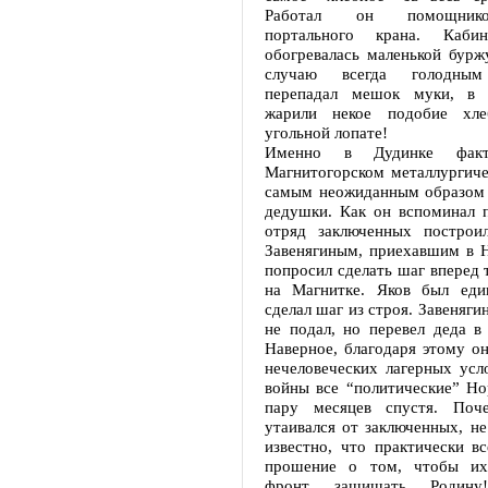
Работал он помощник
портального крана. Каби
обогревалась маленькой бурж
случаю всегда голодным
перепадал мешок муки, в 
жарили некое подобие хл
угольной лопате!
Именно в Дудинке фак
Магнитогорском металлургиче
самым неожиданным образом 
дедушки. Как он вспоминал 
отряд заключенных построи
Завенягиным, приехавшим в Н
попросил сделать шаг вперед т
на Магнитке. Яков был еди
сделал шаг из строя. Завенягин
не подал, но перевел деда в
Наверное, благодаря этому о
нечеловеческих лагерных усл
войны все “политические” Но
пару месяцев спустя. Поч
утаивался от заключенных, не
известно, что практически в
прошение о том, чтобы их
фронт защищать Родину