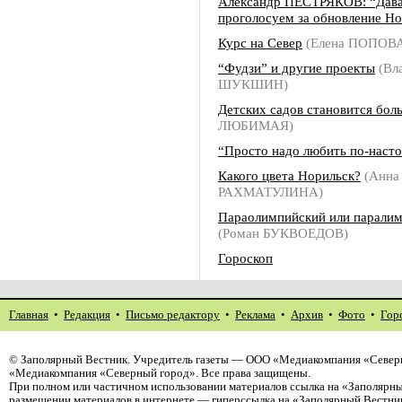
Александр ПЕСТРЯКОВ: “Дав
проголосуем за обновление Но
Курс на Север
(Елена ПОПОВ
“Фудзи” и другие проекты
(Вл
ШУКШИН)
Детских садов становится бол
ЛЮБИМАЯ)
“Просто надо любить по-наст
Какого цвета Норильск?
(Анна
РАХМАТУЛИНА)
Параолимпийский или парали
(Роман БУКВОЕДОВ)
Гороскоп
Главная
•
Редакция
•
Письмо редактору
•
Реклама
•
Архив
•
Фото
•
Гор
©
Заполярный Вестник
. Учредитель газеты — ООО «Медиакомпания «Северн
«Медиакомпания «Северный город». Все права защищены.
При полном или частичном использовании материалов ссылка на «Заполярны
размещении материалов в интернете — гиперссылка на «Заполярный Вестник