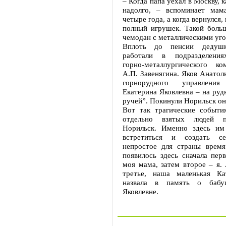
– Когда папа уехал в Москву, к
надолго, – вспоминает мам
четыре года, а когда вернулся,
полный игрушек. Такой боль
чемодан с металлическими уго
Вплоть до пенсии дедуш
работали в подразделения
горно-металлургического к
А.П. Завенягина. Яков Анатол
горнорудного управлени
Екатерина Яковлевна – на ру
ручей”. Покинули Норильск они
Вот так трагические событи
отдельно взятых людей 
Норильск. Именно здесь им
встретиться и создать с
непростое для страны время
появилось здесь сначала пер
моя мама, затем второе – я.
третье, наша маленькая Ка
назвала в память о бабу
Яковлевне.