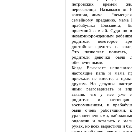
петровских времен жи
переселенцы. Назывался он Н
колония, иначе – “немецка
семейному преданию, мама 
прабабушка Елизавета, б
приемной семьей. Судя по в
незаконнорожденным ребенко
родители некоторое вр
достойные средства на соде
Это позволяет полагать,
родители девочки были л
обеспеченными.
Когда Елизавете исполнило
настоящие папа и мама пр
приехали не вместе, а практ
другом. Но девушка наотре
ними разговаривать и впр
заявив, что у нее уже е
родители и настояща
воспоминаниям, и прабабуш
были очень работящими, к
уравновешенными, набожными
овдовели и остались с мал
руках, но всех вырастили и бы
своих дней очень деятельными