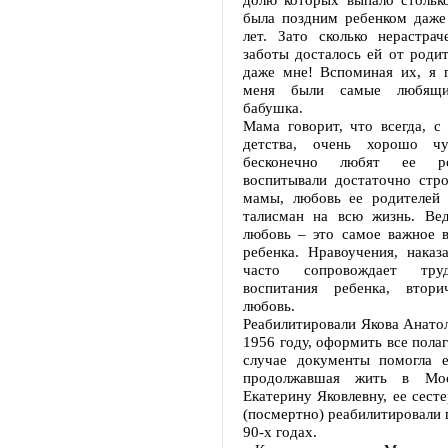
была поздним ребенком даже
лет. Зато сколько нерастра
заботы досталось ей от роди
даже мне! Вспоминая их, я 
меня были самые любящ
бабушка.
Мама говорит, что всегда, с
детства, очень хорошо чув
бесконечно любят ее ро
воспитывали достаточно стр
мамы, любовь ее родителей к
талисман на всю жизнь. Вед
любовь – это самое важное 
ребенка. Нравоучения, наказ
часто сопровождает тру
воспитания ребенка, втори
любовь.
Реабилитировали Якова Анатол
1956 году, оформить все пола
случае документы помогла е
продолжавшая жить в Мо
Екатерину Яковлевну, ее сест
(посмертно) реабилитировали г
90-х годах.