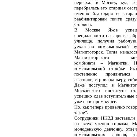
переехал в Москву, куда к
перебралась его старшая сест
именно благодаря ее стара
реабилитирован почти сраз
Сталина.
В Москве Яков успеш
специальности слесаря в фаб
училище, получил рабочу
уехал по комсомольской пу
Магнитогорск. Тогда началос
Магнитогорского метал
комбината – Магнитки. Н
комсомольской стройке Яко
постепенно продвигался
лестнице, строил карьеру, соб
Даже поступил в Магнитог
Московского института ст
успешно сдав вступительные 
уже на втором курсе.
Но, как теперь привычно говор
такое”.
Сотрудники НКВД заставили 
на всех членов горкома Ма
молоденькую девчонку, отве
комсомольских взносов, к