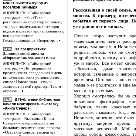
может вывезти мусор из
поселков Таймыра
Рассказывая о своей семье, я
#НОРИЛЬСК. «Таймырский
многим. К примеру, интере
телеграф» – «РостТех» –
события от первого лица. Н
региональный оператор по вывозу
уже давно нет в живых.
твердых коммунальных отходов –
подало в краевой арбитражный суд
Совсем скоро наступит вре
иск к управлению
Росприроднадзора. Оператор…
маленькая дочь начнет рассп
почему мы живем в Норильск
На предприятиях
14:05
родные. Боюсь, что не смогу
Заполярного филиала
подробности, потому что инф
«Норникеля» зажигают елки
уж и много. Все имеет свойс
#НОРИЛЬСК. «Таймырский
забываться, даже трагич
телеграф» – По традиции на
предприятиях-передовиках в день
истории, связанные с непрос
выполнения плана устанавливают
временем. Остались лишь вос
символ Нового года – елку и
мамы о ее родителях и еще м
зажигают на ней гирлянды. Таким
хоть и отрывочные.
образом…
Хорошо смотрелись бы на ст
В Публичной библиотеке
13:25
довоенные фотографии мо
начали монтировать выставку
бабушки, таких красивых 
«Книга Севера»
рассказам знакомых. Тогда ещ
#НОРИЛЬСК. «Таймырский
Норильск, конечно, все было
телеграф» – Выставка «Книга
другому: мирное время,
Севера» – завершающий этап
большого межмузейного проекта
массовых репрессий. Мой д
«Освоение Севера: тысяча лет
хорош собой, комсомолец, тр