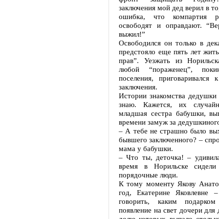
заключения мой дед верил в то
ошибка, что компартия ра
освободят и оправдают. “В
выжил!”
Освободился он только в дек
предстояло еще пять лет жит
прав”. Уезжать из Норильск
любой “пораженец”, поки
поселения, приговаривался 
заключения.
Истории знакомства дедушки 
знаю. Кажется, их случайн
младшая сестра бабушки, в
времени замуж за дедушкиного
– А тебе не страшно было вы
бывшего заключенного? – спро
мама у бабушки.
– Что ты, деточка! – удивил
время в Норильске сидели 
порядочные люди.
К тому моменту Якову Анато
год, Екатерине Яковлевне 
говорить, каким подарко
появление на свет дочери для 
долю которых выпало стольк