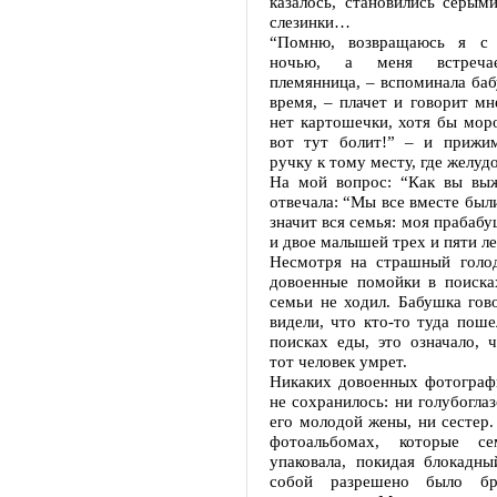
казалось, становились серым
слезинки…
“Помню, возвращаюсь я с
ночью, а меня встречае
племянница, – вспоминала ба
время, – плачет и говорит мне
нет картошечки, хотя бы мор
вот тут болит!” – и прижи
ручку к тому месту, где желудо
На мой вопрос: “Как вы выж
отвечала: “Мы все вместе были
значит вся семья: моя прабабу
и двое малышей трех и пяти ле
Несмотря на страшный голод
довоенные помойки в поиска
семьи не ходил. Бабушка гово
видели, что кто-то туда поше
поисках еды, это означало, 
тот человек умрет.
Никаких довоенных фотограф
не сохранилось: ни голубоглаз
его молодой жены, ни сестер.
фотоальбомах, которые се
упаковала, покидая блокадны
собой разрешено было бр