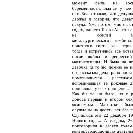
момент была на вось
беременности. Был ли у нее
нет. Знаю только, что дедушк
держал и говорил, что деват
некуда. Уже потом, много лет
годах, нашего Якова Анатолье
на юбилей Магнит
металлургического комбина
почетного гостя, как перво
тогда и встретились все ост
после войны и репрессий
магнитогорцы. И была на вс
девочка (я точно помню ее и
по рассказам деда, рано поста
помутившимся рассудко
вспоминавшая те роковые д
просившая у всех прощения.
Как бы то ни было, но в ре
доноса первый и второй сек
комсомола Магнитки были
осуждены на десять лет без п
Случилось это 22 декабря 19
Нового года... А следом, 26
приговорили к десяти годам
контрреволюционную деятельн