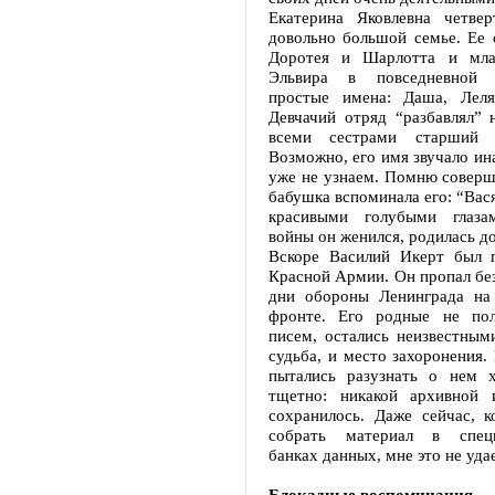
Екатерина Яковлевна четве
довольно большой семье. Ее 
Доротея и Шарлотта и мл
Эльвира в повседневной 
простые имена: Даша, Леля
Девчачий отряд “разбавлял”
всеми сестрами старший 
Возможно, его имя звучало ина
уже не узнаем. Помню соверш
бабушка вспоминала его: “Вася
красивыми голубыми глаза
войны он женился, родилась до
Вскоре Василий Икерт был 
Красной Армии. Он пропал без
дни обороны Ленинграда на
фронте. Его родные не пол
писем, остались неизвестным
судьба, и место захоронения.
пытались разузнать о нем х
тщетно: никакой архивной 
сохранилось. Даже сейчас, к
собрать материал в специ
банках данных, мне это не уда
Блокадные воспоминания