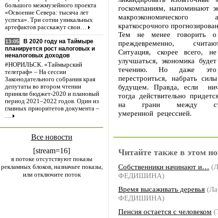
большого межмузейного проекта
госкомпаниям, напоминают э
«Освоение Севера: тысяча лет
макроэкономического
успеха». Три сотни уникальных
краткосрочного прогнозирован
артефактов расскажут свои…
Тем не менее говорить о
В 2020 году на Таймыре
13:05
преждевременно, счита
планируется рост налоговых и
Ситуация, скорее всего, н
неналоговых доходов
улучшаться, экономика будет
#НОРИЛЬСК. «Таймырский
течению. Но даже эт
телеграф» – На сессии
перестроиться, набрать силы
Законодательного собрания края
будущем. Правда, если нич
депутаты во втором чтении
приняли бюджет-2020 и плановый
тогда действительно придетс
период 2021–2022 годов. Один из
на грани между ст
главных приоритетов документа –
умеренной рецессией.
…
Все новости
[stream=16]
Читайте также в этом но
в потоке отсутствуют показы
Собственники начинают и…
(Л
рекламных блоков, назначьте показы,
или отключите поток
ФЕДИШИНА)
Время высаживать деревья
(Ла
ФЕДИШИНА)
Пенсия остается с человеком
(