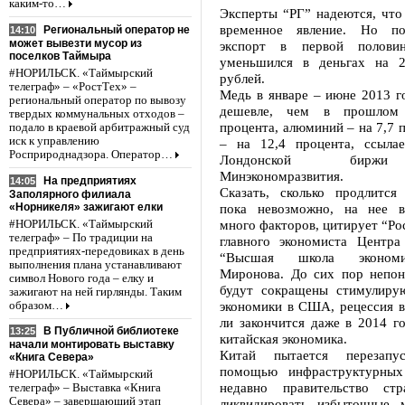
каким-то…
Эксперты “РГ” надеются, что
временное явление. Но по
Региональный оператор не
14:10
может вывезти мусор из
экспорт в первой полови
поселков Таймыра
уменьшился в деньгах на 2
#НОРИЛЬСК. «Таймырский
рублей.
телеграф» – «РостТех» –
Медь в январе – июне 2013 г
региональный оператор по вывозу
дешевле, чем в прошлом 
твердых коммунальных отходов –
процента, алюминий – на 7,7 п
подало в краевой арбитражный суд
иск к управлению
– на 12,4 процента, ссыла
Росприроднадзора. Оператор…
Лондонской биржи
Минэкономразвития.
На предприятиях
14:05
Сказать, сколько продлится 
Заполярного филиала
«Норникеля» зажигают елки
пока невозможно, на нее в
много факторов, цитирует “Рос
#НОРИЛЬСК. «Таймырский
телеграф» – По традиции на
главного экономиста Центр
предприятиях-передовиках в день
“Высшая школа экономи
выполнения плана устанавливают
Миронова. До сих пор непоня
символ Нового года – елку и
будут сокращены стимулиру
зажигают на ней гирлянды. Таким
экономики в США, рецессия в
образом…
ли закончится даже в 2014 го
В Публичной библиотеке
13:25
китайская экономика.
начали монтировать выставку
Китай пытается перезапу
«Книга Севера»
помощью инфраструктурных
#НОРИЛЬСК. «Таймырский
недавно правительство стр
телеграф» – Выставка «Книга
Севера» – завершающий этап
ликвидировать избыточные 