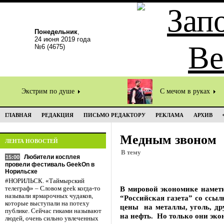
Понедельник
,
24 июня 2019 года
№6 (4675)
Экстрим по душе
С мечом в руках
ГЛАВНАЯ
РЕДАКЦИЯ
ПИСЬМО РЕДАКТОРУ
РЕКЛАМА
АРХИВ
Медным звоном
ЛЕНТА НОВОСТЕЙ
В тему
Любители косплея
15:00
провели фестиваль GeekOn в
Норильске
#НОРИЛЬСК. «Таймырский
В мировой экономике намети
телеграф» – Словом geek когда-то
называли ярмарочных чудаков,
“Российская газета” со ссы
которые выступали на потеху
цены на металлы, уголь, др
публике. Сейчас гиками называют
на нефть. Но только они эко
людей, очень сильно увлеченных