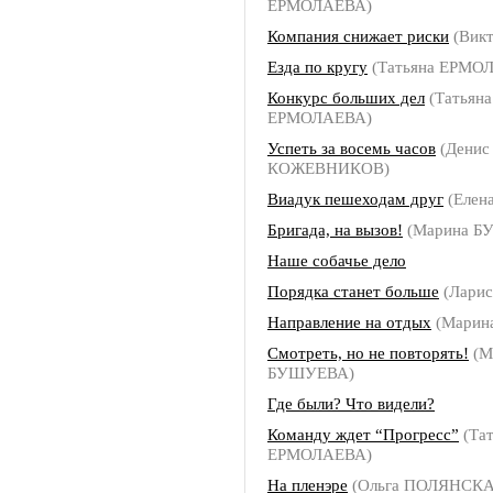
ЕРМОЛАЕВА)
Компания снижает риски
(Вик
Езда по кругу
(Татьяна ЕРМО
Конкурс больших дел
(Татьяна
ЕРМОЛАЕВА)
Успеть за восемь часов
(Денис
КОЖЕВНИКОВ)
Виадук пешеходам друг
(Елен
Бригада, на вызов!
(Марина Б
Наше собачье дело
Порядка станет больше
(Ларис
Направление на отдых
(Марин
Смотреть, но не повторять!
(М
БУШУЕВА)
Где были? Что видели?
Команду ждет “Прогресс”
(Тат
ЕРМОЛАЕВА)
На пленэре
(Ольга ПОЛЯНСКА