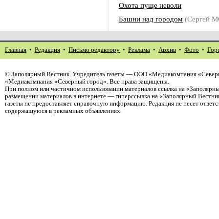
Охота пуще неволи
Башни над городом
(Сергей 
Главная
•
Редакция
•
Письмо редактору
•
Реклама
•
Архив
•
Фото
•
Гор
©
Заполярный Вестник
. Учредитель газеты — ООО «Медиакомпания «Северн
«Медиакомпания «Северный город». Все права защищены.
При полном или частичном использовании материалов ссылка на «Заполярны
размещении материалов в интернете — гиперссылка на «Заполярный Вестник
газеты не предоставляет справочную информацию. Редакция не несет ответ
содержащуюся в рекламных объявлениях.