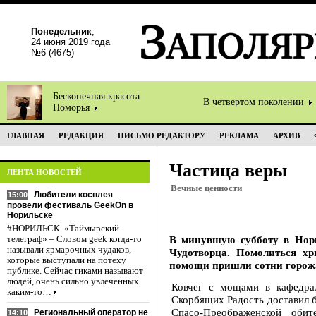
Понедельник
,
24 июня 2019 года
№6 (4675)
Бесконечная красота
В четвертом поколении
Поморья
ГЛАВНАЯ
РЕДАКЦИЯ
ПИСЬМО РЕДАКТОРУ
РЕКЛАМА
АРХИВ
Частица веры
ЛЕНТА НОВОСТЕЙ
Вечные ценности
Любители косплея
15:00
провели фестиваль GeekOn в
Норильске
#НОРИЛЬСК. «Таймырский
В минувшую субботу в Нор
телеграф» – Словом geek когда-то
называли ярмарочных чудаков,
Чудотворца. Помолиться хр
которые выступали на потеху
помощи пришли сотни горож
публике. Сейчас гиками называют
людей, очень сильно увлеченных
Ковчег с мощами в кафедра
каким-то…
Скорбящих Радость доставил б
Спасо-Преображенской оби
Региональный оператор не
14:10