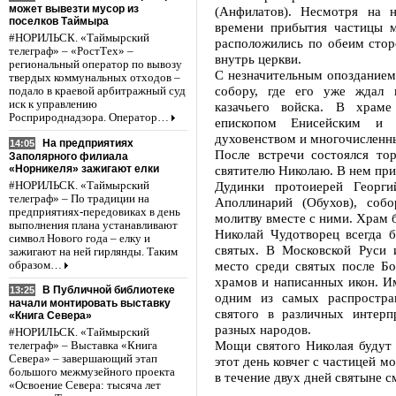
может вывезти мусор из
(Анфилатов). Несмотря на 
поселков Таймыра
времени прибытия частицы 
#НОРИЛЬСК. «Таймырский
расположились по обеим стор
телеграф» – «РостТех» –
внутрь церкви.
региональный оператор по вывозу
С незначительным опозданием
твердых коммунальных отходов –
собору, где его уже ждал 
подало в краевой арбитражный суд
иск к управлению
казачьего войска. В храме
Росприроднадзора. Оператор…
епископом Енисейским и 
духовенством и многочислен
На предприятиях
14:05
После встречи состоялся то
Заполярного филиала
«Норникеля» зажигают елки
святителю Николаю. В нем при
Дудинки протоиерей Георги
#НОРИЛЬСК. «Таймырский
телеграф» – По традиции на
Аполлинарий (Обухов), соб
предприятиях-передовиках в день
молитву вместе с ними. Храм 
выполнения плана устанавливают
Николай Чудотворец всегда 
символ Нового года – елку и
святых. В Московской Руси 
зажигают на ней гирлянды. Таким
место среди святых после Б
образом…
храмов и написанных икон. И
В Публичной библиотеке
13:25
одним из самых распростра
начали монтировать выставку
святого в различных интерп
«Книга Севера»
разных народов.
#НОРИЛЬСК. «Таймырский
Мощи святого Николая будут 
телеграф» – Выставка «Книга
Севера» – завершающий этап
этот день ковчег с частицей 
большого межмузейного проекта
в течение двух дней святыне 
«Освоение Севера: тысяча лет