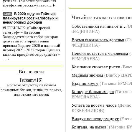
успеха». Три сотни уникальных
артефактов расскажут свои…
В 2020 году на Таймыре
13:05
Читайте также в этом но
планируется рост налоговых и
неналоговых доходов
Собственники начинают и…
(Л
#НОРИЛЬСК. «Таймырский
ФЕДИШИНА)
телеграф» – На сессии
Законодательного собрания края
Время высаживать деревья
(Ла
депутаты во втором чтении
ФЕДИШИНА)
приняли бюджет-2020 и плановый
период 2021–2022 годов. Один из
Пенсия остается с человеком
(
главных приоритетов документа –
ЕРМОЛАЕВА)
…
Компания снижает риски
(Вик
Все новости
Медным звоном
(Виктор ЦАР
[stream=16]
Езда по кругу
(Татьяна ЕРМО
в потоке отсутствуют показы
рекламных блоков, назначьте показы,
Конкурс больших дел
(Татьяна
или отключите поток
ЕРМОЛАЕВА)
Успеть за восемь часов
(Денис
КОЖЕВНИКОВ)
Виадук пешеходам друг
(Елен
Бригада, на вызов!
(Марина Б