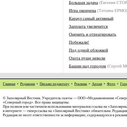
Большая задача
(Евгения СТО
Игра окончена
(Татьяна ЕРМ
Караул самый активный
Зарплата увеличится
Оценить и отреагировать
Побежали!
Под одной обложкой
Охота пуще неволи
Башни над городом
(Сергей 
Главная
•
Редакция
•
Письмо редактору
•
Реклама
•
Архив
•
Фото
•
Гор
©
Заполярный Вестник
. Учредитель газеты — ООО «Медиакомпания «Север
«Северный город». Все права защищены.
При полном или частичном использовании материалов ссылка на «Заполярны
в интернете — гиперссылка на «Заполярный Вестник» обязательна. Редакци
Редакция не несет ответственности за информацию, содержащуюся в реклам