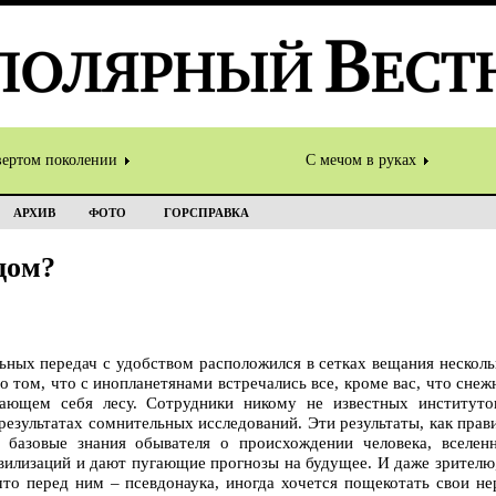
вертом поколении
С мечом в руках
АРХИВ
ФОТО
ГОРСПРАВКА
дом?
ьных передач с удобством расположился в сетках вещания нескол
 о том, что с инопланетянами встречались все, кроме вас, что сне
ающем себя лесу. Сотрудники никому не известных институто
результатах сомнительных исследований. Эти результаты, как прав
 базовые знания обывателя о происхождении человека, вселенн
вилизаций и дают пугающие прогнозы на будущее. И даже зрителю,
что перед ним – псевдонаука, иногда хочется пощекотать свои не