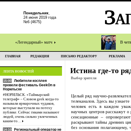
Понедельник
,
24 июня 2019 года
№6 (4675)
«Легендарный» матч
В чет
ГЛАВНАЯ
РЕДАКЦИЯ
ПИСЬМО РЕДАКТОРУ
РЕКЛАМА
Истина где-то ря
ЛЕНТА НОВОСТЕЙ
Выбор зрителя
Любители косплея
15:00
провели фестиваль GeekOn в
Норильске
#НОРИЛЬСК. «Таймырский
Целый ряд научно-развлекател
телеграф» – Словом geek когда-то
телеканалов. Здесь вы узнаете
называли ярмарочных чудаков,
человек есть в каждом уваж
которые выступали на потеху
научных центров расскажут о 
публике. Сейчас гиками называют
сенсационные – опровергают
людей, очень сильно увлеченных
каким-то…
раскрывают тайны древних ци
без основания полагающему, 
Региональный оператор не
14:10