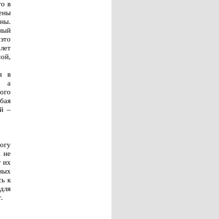
о в
ены
ны.
ный
это
лет
мой,
я в
, а
ого
юбая
й –
огу
 не
т их
чных
сь к
 для
.