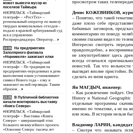
просмотром таких телепередач.
может вывезти мусор из
поселков Таймыра
Денис КОЖЕВНИКОВ, журна
#НОРИЛЬСК. «Таймырский
телеграф» – «РостТех» –
– Понятно, что такой тематик
региональный оператор по вывозу
даже плохо себе представляе
твердых коммунальных отходов –
бабкиных заговоров, предска
подало в краевой арбитражный суд
комментарию по поводу челяби
иск к управлению
своими глазами видел по телев
Росприроднадзора. Оператор…
Интересно смотреть передач
На предприятиях
14:05
правдоподобно, а воспринима
Заполярного филиала
не злоупотребляют здесь дре
«Норникеля» зажигают елки
всегда отличался оригинальн
#НОРИЛЬСК. «Таймырский
новостей. Так что вольности
телеграф» – По традиции на
выглядят вполне пристойно. В
предприятиях-передовиках в день
выполнения плана устанавливают
сделать из меня идиота.
символ Нового года – елку и
зажигают на ней гирлянды. Таким
Ян МАГДЫЧ, инженер:
образом…
– Как развлечение пойдет. О
History и National Geographi
В Публичной библиотеке
13:25
начали монтировать выставку
отдельные программы скачив
«Книга Севера»
именно по тематике, а не на к
#НОРИЛЬСК. «Таймырский
или ложь. В истории нельзя бы
телеграф» – Выставка «Книга
Севера» – завершающий этап
Владимир ЛАРИН, кандидат 
большого межмузейного проекта
– Смотря что называть псе
«Освоение Севера: тысяча лет