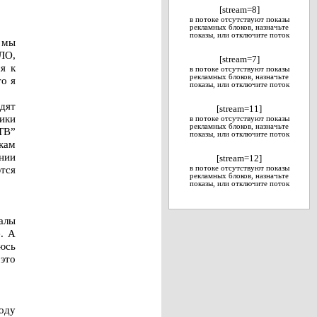
[stream=8]
в потоке отсутствуют показы
рекламных блоков, назначьте
показы, или отключите поток
, мы
ЛО,
[stream=7]
я к
в потоке отсутствуют показы
рекламных блоков, назначьте
то я
показы, или отключите поток
дят
[stream=11]
ики
в потоке отсутствуют показы
рекламных блоков, назначьте
ТВ”
показы, или отключите поток
кам
нии
[stream=12]
ются
в потоке отсутствуют показы
рекламных блоков, назначьте
показы, или отключите поток
алы
е. А
юсь
 это
оду