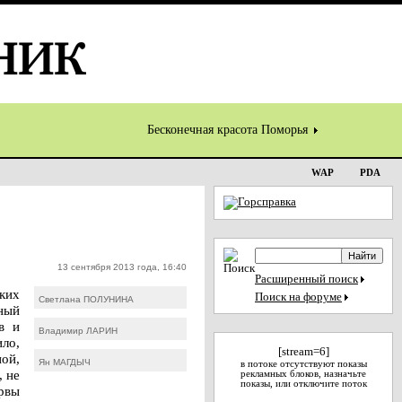
Бесконечная красота Поморья
WAP
PDA
13 сентября 2013 года, 16:40
Расширенный поиск
ьких
Поиск на форуме
Светлана ПОЛУНИНА
жный
в и
Владимир ЛАРИН
ило,
[stream=6]
ой,
Ян МАГДЫЧ
в потоке отсутствуют показы
 не
рекламных блоков, назначьте
показы, или отключите поток
рвы