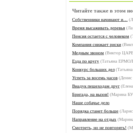
Читайте также в этом но
Собственники начинают и…
(
Время высаживать деревья
(Л
Пенсия остается с человеком
(
Компания снижает риски
(Вик
Медным звоном
(Виктор ЦАР
Езда по кругу
(Татьяна ЕРМО
Конкурс больших дел
(Татьян
Успеть за восемь часов
(Дени
Виадук пешеходам друг
(Елен
Бригада, на вызов!
(Марина Б
Наше собачье дело
Порядка станет больше
(Ларис
Направление на отдых
(Марин
Смотреть, но не повторять!
(М