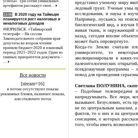
успеха». Три сотни уникальных
представил ученому миру яко
артефактов расскажут свои…
ледовый грунт. Ученые умы п
исследования, и наука в изу
В 2020 году на Таймыре
13:05
Например, пускаясь на поиск
планируется рост налоговых и
неналоговых доходов
биологический вид, а изучая
#НОРИЛЬСК. «Таймырский
живая ткань, и окружающий н
телеграф» – На сессии
назад, сегодня вполне объект
Законодательного собрания края
может быть опровергнуто.
депутаты во втором чтении
Когда-то Землю считали пл
приняли бюджет-2020 и плановый
университете, то некотор
период 2021–2022 годов. Один из
главных приоритетов документа –
эволюционировали в каких-т
…
палеонтологических открытий,
псевдонаучная программа – э
повод для проведения серьезн
Все новости
[stream=16]
Светлана ПОЛУНИНА, скеп
в потоке отсутствуют показы
– Подобные телепередачи 
рекламных блоков, назначьте показы,
напридумывать. Все люди, ко
или отключите поток
вызывают. Безусловно, есть п
не по центральным каналам, а 
фактов, то о них и на центра
сенсациям, о которых рассказ
того, чтобы иметь возможност