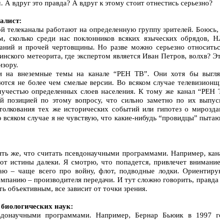
 А вдруг это правда? А вдруг к этому стоит отнестись серьезно?
лист:
ой телеканалы работают на определенную группу зрителей. Боюсь
м, сколько среди нас поклонников всяких языческих обрядов, Н
заний и прочей чертовщины. Но разве можно серьезно относитьс
нского метеорита, где экспертом является Иван Петров, волхв? Э
изору.
и на внеземные темы на канале “РЕН ТВ”. Они хотя бы выгля
ются не более чем смелые версии. Во всяком случае телевизионщ
мучестью определенных слоев населения. К тому же канал “РЕН 
ой позицией по этому вопросу, что сильно заметно по их выпус
 толкования тех же исторических событий или гипотез о мирозда
о всяком случае я не чувствую, что какие-нибудь “провидцы” пыта
пять же, что считать псевдонаучными программами. Например, кан
c от истины далеки. Я смотрю, что попадется, привлечет внимани
аю – чаще всего про войну, флот, подводные лодки. Ориентиру
омпанию – производителя передачи. И тут сложно говорить, правда
ть объективным, все зависит от точки зрения.
биологических наук:
вдонаучными программами. Например, Бернар Бьюик в 1997 г