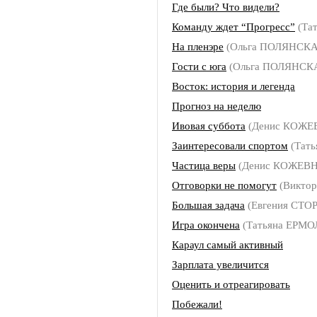
Где были? Что видели?
Команду ждет “Прогресс”
(Та
На пленэре
(Ольга ПОЛЯНСКА
Гости с юга
(Ольга ПОЛЯНСК
Восток: история и легенда
Прогноз на неделю
Ивовая суббота
(Денис КОЖЕ
Заинтересовали спортом
(Тат
Частица веры
(Денис КОЖЕВ
Отговорки не помогут
(Викто
Большая задача
(Евгения СТО
Игра окончена
(Татьяна ЕРМ
Караул самый активный
Зарплата увеличится
Оценить и отреагировать
Побежали!