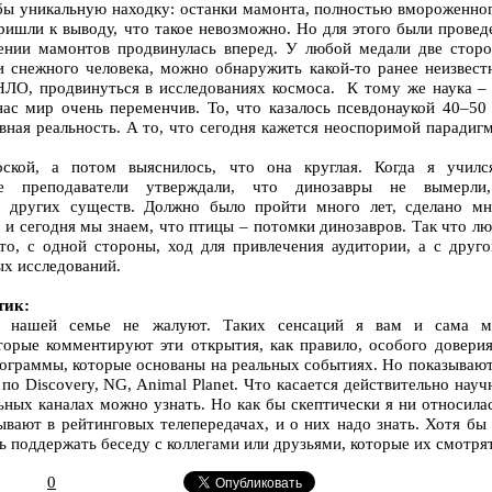
бы уникальную находку: останки мамонта, полностью вмороженног
ришли к выводу, что такое невозможно. Но для этого были провед
чении мамонтов продвинулась вперед. У любой медали две сторо
и снежного человека, можно обнаружить какой-то ранее неизвест
 НЛО, продвинуться в исследованиях космоса. К тому же наука – 
ас мир очень переменчив. То, что казалось псевдонаукой 40–50 
ивная реальность. А то, что сегодня кажется неоспоримой парадиг
оской, а потом выяснилось, что она круглая. Когда я училс
ые преподаватели утверждали, что динозавры не вымерли
о других существ. Должно было пройти много лет, сделано мн
 и сегодня мы знаем, что птицы – потомки динозавров. Так что л
то, с одной стороны, ход для привлечения аудитории, а с друго
ых исследований.
тик:
в нашей семье не жалуют. Таких сенсаций я вам и сама м
торые комментируют эти открытия, как правило, особого доверия
рограммы, которые основаны на реальных событиях. Но показываю
по Discovery, NG, Animal Planet. Что касается действительно нау
льных каналах можно узнать. Но как бы скептически я ни относила
ывают в рейтинговых телепередачах, и о них надо знать. Хотя бы
ь поддержать беседу с коллегами или друзьями, которые их смотрят
0