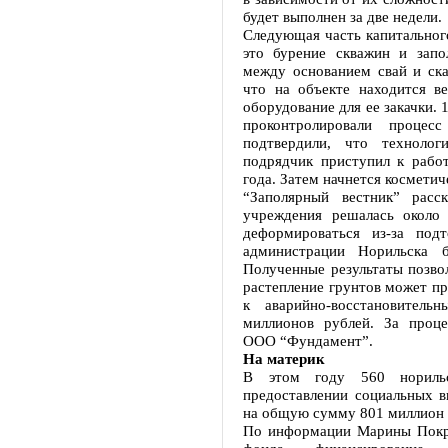
будет выполнен за две недели.
Следующая часть капитального
это бурение скважин и запо
между основанием свай и ска
что на объекте находится в
оборудование для ее закачки.
проконтролировали проце
подтвердили, что технолог
подрядчик приступил к рабо
года. Затем начнется космети
“Заполярный вестник” расс
учреждения решалась около 
деформироваться из-за под
администрации Норильска б
Полученные результаты позвол
растепление грунтов может пр
к аварийно-восстановител
миллионов рублей. За проце
ООО “Фундамент”.
На материк
В этом году 560 норильс
предоставлении социальных в
на общую сумму 801 миллион 
По информации Марины Покро