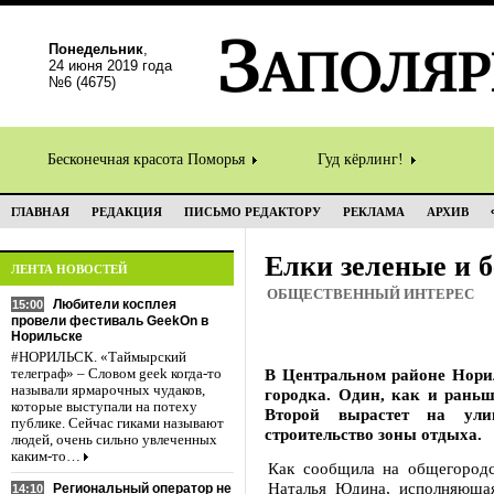
Понедельник
,
24 июня 2019 года
№6 (4675)
Бесконечная красота Поморья
Гуд кёрлинг!
ГЛАВНАЯ
РЕДАКЦИЯ
ПИСЬМО РЕДАКТОРУ
РЕКЛАМА
АРХИВ
Елки зеленые и 
ЛЕНТА НОВОСТЕЙ
ОБЩЕСТВЕННЫЙ ИНТЕРЕС
Любители косплея
15:00
провели фестиваль GeekOn в
Норильске
#НОРИЛЬСК. «Таймырский
В Центральном районе Норил
телеграф» – Словом geek когда-то
называли ярмарочных чудаков,
городка. Один, как и раньш
которые выступали на потеху
Второй вырастет на улиц
публике. Сейчас гиками называют
строительство зоны отдыха.
людей, очень сильно увлеченных
каким-то…
Как сообщила на общегородс
Наталья Юдина, исполняющая
Региональный оператор не
14:10