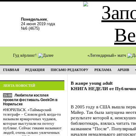
Понедельник
,
24 июня 2019 года
№6 (4675)
Гуд кёрлинг!
«Легендарный» матч
ГЛАВНАЯ
РЕДАКЦИЯ
ПИСЬМО РЕДАКТОРУ
РЕКЛАМА
АРХИВ
В жанре young adult
ЛЕНТА НОВОСТЕЙ
КНИГА НЕДЕЛИ от Публичной
Любители косплея
15:00
провели фестиваль GeekOn в
Норильске
В 2005 году в США вышла перв
#НОРИЛЬСК. «Таймырский
Майер. Так была запущена неот
телеграф» – Словом geek когда-то
результате которой я, неискуше
называли ярмарочных чудаков,
библиотекарь, взялась читать 
которые выступали на потеху
публике. Сейчас гиками называют
названием “После”. Популярный 
людей, очень сильно увлеченных
началом немаленького авторског