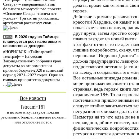
Севера» – завершающий этап
делать, кроме как оттенять св
большого межмузейного проекта
героев.
«Освоение Севера: тысяча лет
Действие в романе развивается 
успеха». Три сотни уникальных
красотой Хардина, он хамит и 
артефактов расскажут свои…
показывает свою нежную, раним
друг друга, затем яростно ссор
В 2020 году на Таймыре
13:05
плавно заходят на новый виток.
планируется рост налоговых и
этот факт отчего-то не дает пок
неналоговых доходов
лишние подробности, скажу, что
#НОРИЛЬСК. «Таймырский
персонажи “Индианы Джонса” со
телеграф» – На сессии
должна предупредить: львиную 
Законодательного собрания края
депутаты во втором чтении
подросткового петтинга (а то и
приняли бюджет-2020 и плановый
по всему, и создавалось это мо
период 2021–2022 годов. Один из
Все остальные эпизоды романа
главных приоритетов документа –
мере продвижения сюжета стано
…
странная, ведь героям книги лет
ограничение 18+. То ли взросл
Все новости
постельными приключениями не
следует втайне зачитываться з
[stream=16]
несуразностях можно долго, но
в потоке отсутствуют показы
Несмотря на то что едва ли не 
рекламных блоков, назначьте показы,
или отключите поток
неправдоподобном сюжете, пло
физиологических подробностях,
ресурсов остается достаточно 