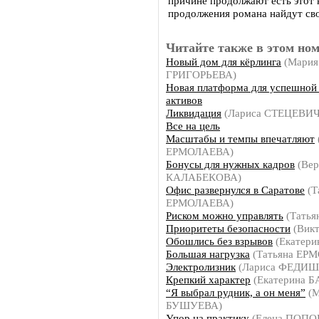
причине продолжают есть этот к
продолжения романа найдут сво
Читайте также в этом ном
Новый дом для кёрлинга
(Мария
ГРИГОРЬЕВА)
Новая платформа для успешной
активов
Ликвидация
(Лариса СТЕЦЕВИЧ
Все на цель
Масштабы и темпы впечатляют
ЕРМОЛАЕВА)
Бонусы для нужных кадров
(Вер
КАЛАБЕКОВА)
Офис развернулся в Саратове
(Т
ЕРМОЛАЕВА)
Риском можно управлять
(Тать
Приоритеты безопасности
(Вик
Обошлись без взрывов
(Екатер
Большая нагрузка
(Татьяна ЕР
Электролизник
(Лариса ФЕДИ
Крепкий характер
(Екатерина 
“Я выбрал рудник, а он меня”
(М
БУШУЕВА)
Упор на практику
(Елена ПОПО