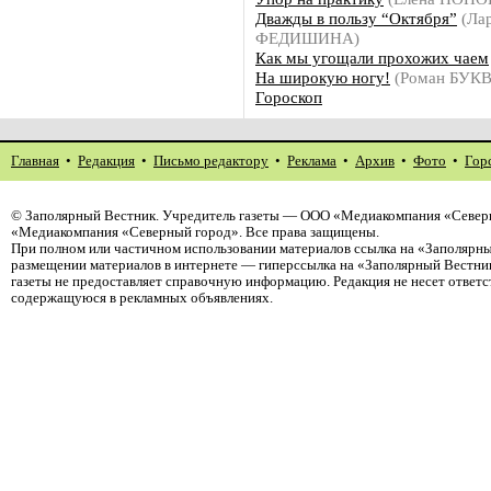
Дважды в пользу “Октября”
(Ла
ФЕДИШИНА)
Как мы угощали прохожих чаем
На широкую ногу!
(Роман БУК
Гороскоп
Главная
•
Редакция
•
Письмо редактору
•
Реклама
•
Архив
•
Фото
•
Гор
©
Заполярный Вестник
. Учредитель газеты — ООО «Медиакомпания «Северн
«Медиакомпания «Северный город». Все права защищены.
При полном или частичном использовании материалов ссылка на «Заполярны
размещении материалов в интернете — гиперссылка на «Заполярный Вестник
газеты не предоставляет справочную информацию. Редакция не несет ответ
содержащуюся в рекламных объявлениях.