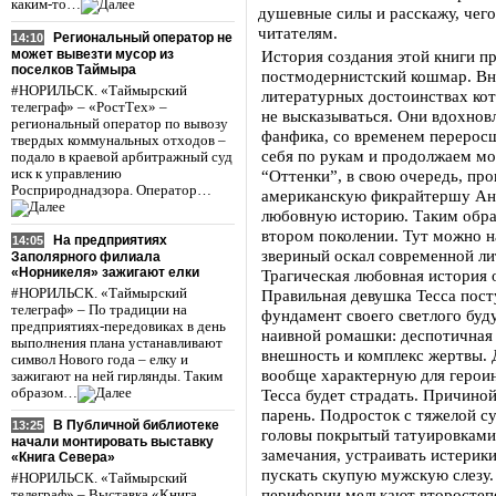
каким-то…
душевные силы и расскажу, чег
читателям.
Региональный оператор не
14:10
может вывезти мусор из
История создания этой книги п
поселков Таймыра
постмодернистский кошмар. Вн
#НОРИЛЬСК. «Таймырский
литературных достоинствах ко
телеграф» – «РостТех» –
не высказываться. Они вдохнов
региональный оператор по вывозу
фанфика, со временем переросш
твердых коммунальных отходов –
себя по рукам и продолжаем мо
подало в краевой арбитражный суд
иск к управлению
“Оттенки”, в свою очередь, про
Росприроднадзора. Оператор…
американскую фикрайтершу Анн
любовную историю. Таким обра
втором поколении. Тут можно на
На предприятиях
14:05
звериный оскал современной ли
Заполярного филиала
«Норникеля» зажигают елки
Трагическая любовная история 
#НОРИЛЬСК. «Таймырский
Правильная девушка Тесса пост
телеграф» – По традиции на
фундамент своего светлого буд
предприятиях-передовиках в день
наивной ромашки: деспотичная 
выполнения плана устанавливают
внешность и комплекс жертвы. 
символ Нового года – елку и
вообще характерную для героинь
зажигают на ней гирлянды. Таким
образом…
Тесса будет страдать. Причиной
парень. Подросток с тяжелой с
В Публичной библиотеке
13:25
головы покрытый татуировками,
начали монтировать выставку
замечания, устраивать истерики
«Книга Севера»
пускать скупую мужскую слезу. 
#НОРИЛЬСК. «Таймырский
периферии мелькают второстеп
телеграф» – Выставка «Книга