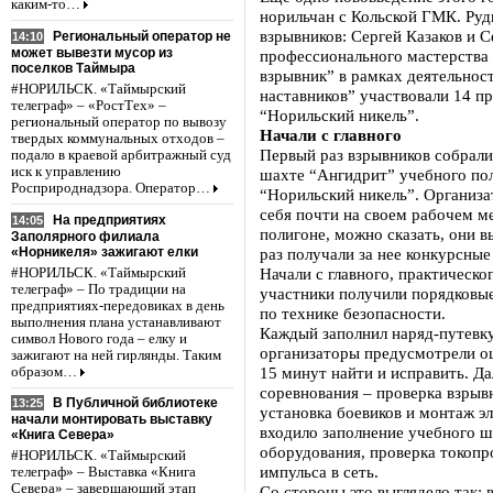
каким-то…
норильчан с Кольской ГМК. Руд
взрывников: Сергей Казаков и С
Региональный оператор не
14:10
может вывезти мусор из
профессионального мастерства
поселков Таймыра
взрывник” в рамках деятельнос
#НОРИЛЬСК. «Таймырский
наставников” участвовали 14 п
телеграф» – «РостТех» –
“Норильский никель”.
региональный оператор по вывозу
Начали с главного
твердых коммунальных отходов –
Первый раз взрывников собрали
подало в краевой арбитражный суд
иск к управлению
шахте “Ангидрит” учебного по
Росприроднадзора. Оператор…
“Норильский никель”. Организа
себя почти на своем рабочем м
На предприятиях
14:05
полигоне, можно сказать, они в
Заполярного филиала
«Норникеля» зажигают елки
раз получали за нее конкурсные
Начали с главного, практическо
#НОРИЛЬСК. «Таймырский
телеграф» – По традиции на
участники получили порядковые
предприятиях-передовиках в день
по технике безопасности.
выполнения плана устанавливают
Каждый заполнил наряд-путевк
символ Нового года – елку и
организаторы предусмотрели о
зажигают на ней гирлянды. Таким
15 минут найти и исправить. Да
образом…
соревнования – проверка взрывн
В Публичной библиотеке
13:25
установка боевиков и монтаж эл
начали монтировать выставку
входило заполнение учебного ш
«Книга Севера»
оборудования, проверка токопр
#НОРИЛЬСК. «Таймырский
импульса в сеть.
телеграф» – Выставка «Книга
Севера» – завершающий этап
Со стороны это выглядело так: 