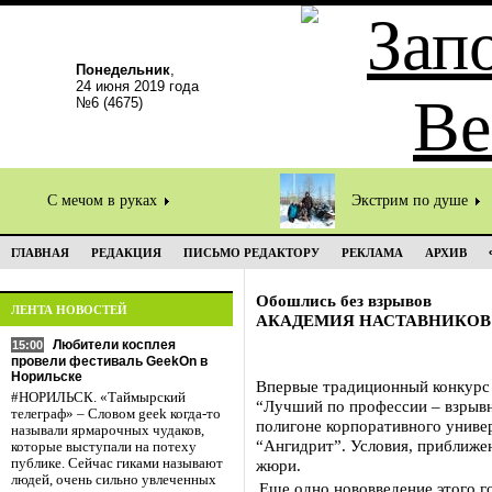
Понедельник
,
24 июня 2019 года
№6 (4675)
С мечом в руках
Экстрим по душе
ГЛАВНАЯ
РЕДАКЦИЯ
ПИСЬМО РЕДАКТОРУ
РЕКЛАМА
АРХИВ
Обошлись без взрывов
ЛЕНТА НОВОСТЕЙ
АКАДЕМИЯ НАСТАВНИКОВ
Любители косплея
15:00
провели фестиваль GeekOn в
Норильске
Впервые традиционный конкурс 
#НОРИЛЬСК. «Таймырский
“Лучший по профессии – взрывн
телеграф» – Словом geek когда-то
полигоне корпоративного униве
называли ярмарочных чудаков,
“Ангидрит”. Условия, приближен
которые выступали на потеху
публике. Сейчас гиками называют
жюри.
людей, очень сильно увлеченных
Еще одно нововведение этого г