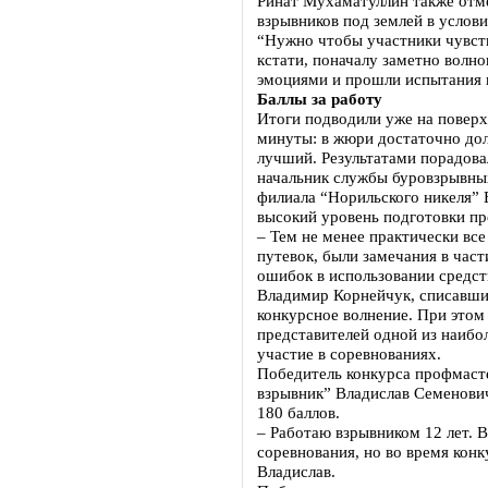
Ринат Мухаматуллин также отме
взрывников под землей в услови
“Нужно чтобы участники чувств
кстати, поначалу заметно волнов
эмоциями и прошли испытания 
Баллы за работу
Итоги подводили уже на поверх
минуты: в жюри достаточно дол
лучший. Результатами порадова
начальник службы буровзрывны
филиала “Норильского никеля”
высокий уровень подготовки пр
– Тем не менее практически вс
путевок, были замечания в час
ошибок в использовании средс
Владимир Корнейчук, списавши
конкурсное волнение. При этом
представителей одной из наибо
участие в соревнованиях.
Победитель конкурса профмаст
взрывник” Владислав Семенович
180 баллов.
– Работаю взрывником 12 лет.
соревнования, но во время конк
Владислав.