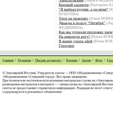
Электролизник
(Лариса ФЕДИ
Крепкий характер
(Екатерина 
“Я выбрал рудник, а он меня”
(М
БУШУЕВА)
Упор на практику
(Елена ПОПО
Дважды в пользу “Октября”
(Ла
ФЕДИШИНА)
Как мы угощали прохожих чаем
На широкую ногу!
(Роман БУК
В жанре young adult
(Юлия КОХ
Гороскоп
Главная
•
Редакция
•
Письмо редактору
•
Реклама
•
Архив
•
Фото
•
Гор
©
Заполярный Вестник
. Учредитель газеты — ООО «Медиакомпания «Северн
«Медиакомпания «Северный город». Все права защищены.
При полном или частичном использовании материалов ссылка на «Заполярны
размещении материалов в интернете — гиперссылка на «Заполярный Вестник
газеты не предоставляет справочную информацию. Редакция не несет ответ
содержащуюся в рекламных объявлениях.