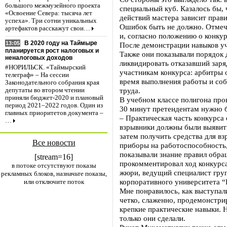
большого межмузейного проекта
специальный куб. Казалось бы, 
«Освоение Севера: тысяча лет
действий мастера зависит прави
успеха». Три сотни уникальных
Ошибок быть не должно. Отмечу
артефактов расскажут свои…
и, согласно положению о конкур
В 2020 году на Таймыре
13:05
После демонстрации навыков у
планируется рост налоговых и
Также они показывали порядок д
неналоговых доходов
ликвидировать отказавший заря
#НОРИЛЬСК. «Таймырский
участникам конкурса: арбитры 
телеграф» – На сессии
время выполнения работы и соб
Законодательного собрания края
труда.
депутаты во втором чтении
приняли бюджет-2020 и плановый
В учебном классе полигона про
период 2021–2022 годов. Один из
30 минут претендентам нужно б
главных приоритетов документа –
– Практическая часть конкурса 
…
взрывники должны были выявить
затем получить средства для в
Все новости
приборы на работоспособность, 
показывали знание правил обра
[stream=16]
прокомментировал ход конкурс
в потоке отсутствуют показы
жюри, ведущий специалист гру
рекламных блоков, назначьте показы,
корпоративного университета “
или отключите поток
Мне понравилось, как выступал
четко, слаженно, продемонстри
крепкие практические навыки. 
только они сделали.