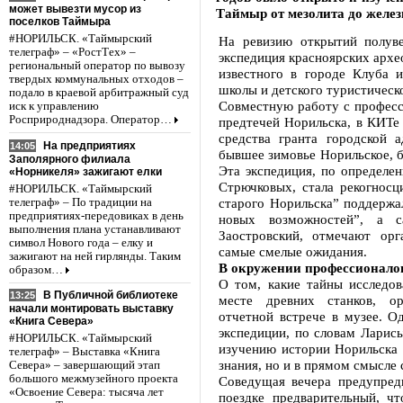
может вывезти мусор из
Таймыр от мезолита до желез
поселков Таймыра
#НОРИЛЬСК. «Таймырский
На ревизию открытий полуве
телеграф» – «РостТех» –
экспедиция красноярских архе
региональный оператор по вывозу
известного в городе Клуба 
твердых коммунальных отходов –
школы и детского туристическ
подало в краевой арбитражный суд
Совместную работу с професс
иск к управлению
Росприроднадзора. Оператор…
предтечей Норильска, в КИТе 
средства гранта городской 
На предприятиях
14:05
бывшее зимовье Норильское, б
Заполярного филиала
Эта экспедиция, по определе
«Норникеля» зажигают елки
Стрючковых, стала рекогнос
#НОРИЛЬСК. «Таймырский
старого Норильска” поддержа
телеграф» – По традиции на
предприятиях-передовиках в день
новых возможностей”, а 
выполнения плана устанавливают
Заостровский, отмечают орг
символ Нового года – елку и
самые смелые ожидания.
зажигают на ней гирлянды. Таким
В окружении профессионало
образом…
О том, какие тайны исследов
В Публичной библиотеке
13:25
месте древних станков, ор
начали монтировать выставку
отчетной встрече в музее. Од
«Книга Севера»
экспедиции, по словам Ларисы
#НОРИЛЬСК. «Таймырский
изучению истории Норильска 
телеграф» – Выставка «Книга
знания, но и в прямом смысле 
Севера» – завершающий этап
большого межмузейного проекта
Соведущая вечера предупред
«Освоение Севера: тысяча лет
поездке предварительный, ч