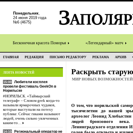
Понедельник
,
24 июня 2019 года
№6 (4675)
Бесконечная красота Поморья
«Легендарный» матч
ГЛАВНАЯ
РЕДАКЦИЯ
ПИСЬМО РЕДАКТОРУ
РЕКЛАМА
АРХИВ
Раскрыть старую
ЛЕНТА НОВОСТЕЙ
МИР НОВЫХ ВОЗМОЖНОСТЕЙ
Любители косплея
15:00
провели фестиваль GeekOn в
Норильске
#НОРИЛЬСК. «Таймырский
телеграф» – Словом geek когда-то
О том, что норильской само
называли ярмарочных чудаков,
которые выступали на потеху
тысячелетии до нашей эры,
публике. Сейчас гиками называют
археолог Леонид Хлобыстин 
людей, очень сильно увлеченных
людей бронзового века.
каким-то…
Ленинградского отделения И
Региональный оператор не
годов было открыто и изучен
14:10