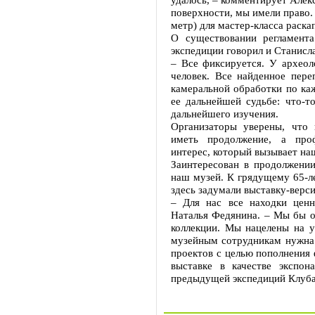
поверхности, мы имели право.
метр) для мастер-класса раска
О существовании регламент
экспедиции говорил и Станисл
– Все фиксируется. У археол
человек. Все найденное пере
камеральной обработки по ка
ее дальнейшей судьбе: что-то
дальнейшего изучения.
Организаторы уверены, что 
иметь продолжение, а проф
интерес, который вызывает на
Заинтересован в продолжении
наш музей. К грядущему 65-л
здесь задумали выставку-верс
– Для нас все находки цен
Наталья Федянина. – Мы бы о
коллекции. Мы нацелены на уч
музейным сотрудникам нужна 
проектов с целью пополнения 
выставке в качестве экспон
предыдущей экспедиций Клуба