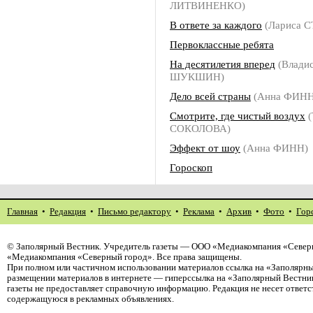
ЛИТВИНЕНКО)
В ответе за каждого
(Лариса 
Первоклассные ребята
На десятилетия вперед
(Владис
ШУКШИН)
Дело всей страны
(Анна ФИНН
Смотрите, где чистый воздух
(
СОКОЛОВА)
Эффект от шоу
(Анна ФИНН)
Гороскоп
Главная
•
Редакция
•
Письмо редактору
•
Реклама
•
Архив
•
Фото
•
Гор
©
Заполярный Вестник
. Учредитель газеты — ООО «Медиакомпания «Северн
«Медиакомпания «Северный город». Все права защищены.
При полном или частичном использовании материалов ссылка на «Заполярны
размещении материалов в интернете — гиперссылка на «Заполярный Вестник
газеты не предоставляет справочную информацию. Редакция не несет ответ
содержащуюся в рекламных объявлениях.