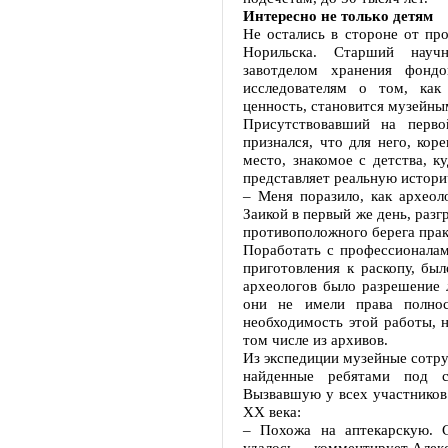
Интересно не только детям
Не остались в стороне от пр
Норильска. Старший науч
завотделом хранения фонд
исследователям о том, как
ценность, становится музейн
Присутствовавший на перво
признался, что для него, кор
место, знакомое с детства, 
представляет реальную истори
– Меня поразило, как археол
Заикой в первый же день, раз
противоположного берега прак
Поработать с профессионалами
приготовления к раскопу, был
археологов было разрешение 
они не имели права полнос
необходимость этой работы, 
том числе из архивов.
Из экспедиции музейные сотру
найденные ребятами под с
Вызвавшую у всех участников 
ХХ века:
– Похожа на аптекарскую. 
удалось, – комментирует Алек