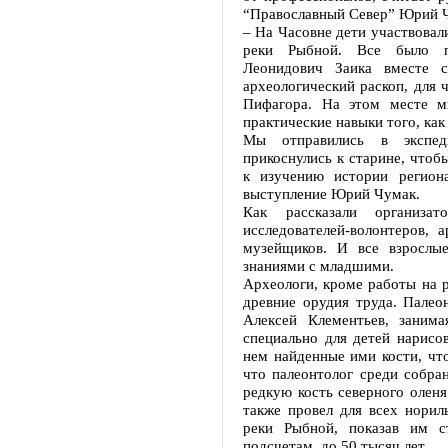
“Православный Север” Юрий 
– На Часовне дети участвовал
реки Рыбной. Все было по
Леонидович Заика вместе 
археологический раскоп, для
Пифагора. На этом месте м
практические навыки того, как
Мы отправились в экспед
прикоснулись к старине, чтоб
к изучению истории региона
выступление Юрий Чумак.
Как рассказали организа
исследователей-волонтеров, а
музейщиков. И все взрослы
знаниями с младшими.
Археологи, кроме работы на р
древние орудия труда. Пале
Алексей Клементьев, заним
специально для детей нарисов
нем найденные ими кости, что
что палеонтолог среди собра
редкую кость северного оленя
также провел для всех норил
реки Рыбной, показав им с
подсчетам, до 50 тысяч лет.