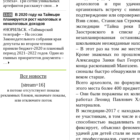
успеха». Три сотни уникальных
археологов и при удачно
артефактов расскажут свои…
организовать встречу с ним
подтверждение или опровержен
В 2020 году на Таймыре
13:05
планируется рост налоговых и
Взяв слово, Станислав Стрючк
неналоговых доходов
экспедиции “Тайна реки П
#НОРИЛЬСК. «Таймырский
Заостровского в списке 
телеграф» – На сессии
незапланированная остано
Законодательного собрания края
школьникам неожиданные нахо
депутаты во втором чтении
– В этот раз на том же месте
приняли бюджет-2020 и плановый
период 2021–2022 годов. Один из
Кроме знакомых по прошлом
главных приоритетов документа –
Александра Заики был Георг
…
конца раскопавший Мангазею.
сионалы быстро обнаружили пр
Все новости
веком старше.
Всего археологи, по формул
[stream=16]
этого места более 400 предмет
в потоке отсутствуют показы
– Они были поражены их колич
рекламных блоков, назначьте показы,
работал Леонид Павлович Хл
или отключите поток
материалов.
В экспедиции-2017 с находкам
ее участникам, в том числе и
способностью выдавливать 
фиксирует, объяснил феномен
удачей для детей стали не на
от профессионалов, считает р