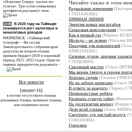
Читайте также в этом ном
«Освоение Севера: тысяча лет
успеха». Три сотни уникальных
Радиальные изменения
(Екатери
артефактов расскажут свои…
СТЕПАНОВА)
ПРЯМАЯ ЛИНИЯ
Энергия новых масштабов
В 2020 году на Таймыре
13:05
планируется рост налоговых и
Серьезная консолидация
(Татья
неналоговых доходов
Как в первый газ
(Марина БУШ
#НОРИЛЬСК. «Таймырский
Молодо – не зелено
(Наталия 
телеграф» – На сессии
Праздник для покорителей
(Тать
Законодательного собрания края
ЕРМОЛАЕВА)
депутаты во втором чтении
Сильные духом, крепкие характ
приняли бюджет-2020 и плановый
период 2021–2022 годов. Один из
СТЕЦЕВИЧ)
главных приоритетов документа –
Скромный мастер
(Ольга ЛИТ
…
Мы верим твердо в героев порт
Хорошо сидим
(Татьяна ЕРМО
Все новости
Не на заборе написано
(Ольга 
В ответе за каждого
(Лариса С
[stream=16]
Первоклассные ребята
в потоке отсутствуют показы
Раскрыть старую тайну
(Валент
рекламных блоков, назначьте показы,
На десятилетия вперед
(Владис
или отключите поток
Дело всей страны
(Анна ФИНН)
Смотрите, где чистый воздух
(Т
СОКОЛОВА)
Гороскоп