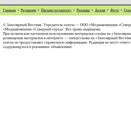
Главная
•
Редакция
•
Письмо редактору
•
Реклама
•
Архив
•
Фото
•
Гор
©
Заполярный Вестник
. Учредитель газеты — ООО «Медиакомпания «Северн
«Медиакомпания «Северный город». Все права защищены.
При полном или частичном использовании материалов ссылка на «Заполярны
размещении материалов в интернете — гиперссылка на «Заполярный Вестник
газеты не предоставляет справочную информацию. Редакция не несет ответ
содержащуюся в рекламных объявлениях.