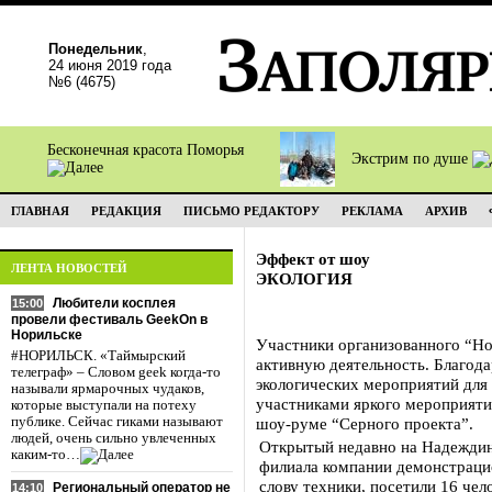
Понедельник
,
24 июня 2019 года
№6 (4675)
Бесконечная красота Поморья
Экстрим по душе
ГЛАВНАЯ
РЕДАКЦИЯ
ПИСЬМО РЕДАКТОРУ
РЕКЛАМА
АРХИВ
Эффект от шоу
ЛЕНТА НОВОСТЕЙ
ЭКОЛОГИЯ
Любители косплея
15:00
провели фестиваль GeekOn в
Норильске
Участники организованного “Н
#НОРИЛЬСК. «Таймырский
активную деятельность. Благод
телеграф» – Словом geek когда-то
экологических мероприятий для 
называли ярмарочных чудаков,
участниками яркого мероприяти
которые выступали на потеху
публике. Сейчас гиками называют
шоу-руме “Серного проекта”.
людей, очень сильно увлеченных
Открытый недавно на Надеждин
каким-то…
филиала компании демонстраци
слову техники, посетили 16 че
Региональный оператор не
14:10