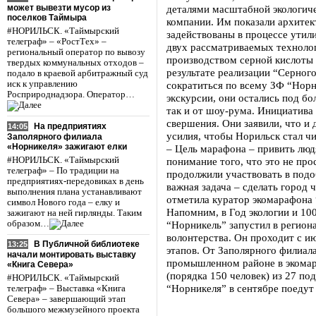
может вывезти мусор из
деталями масштабной экологич
поселков Таймыра
компании. Им показали архитек
#НОРИЛЬСК. «Таймырский
задействованы в процессе утили
телеграф» – «РостТех» –
двух рассматриваемых технолог
региональный оператор по вывозу
производством серной кислоты 
твердых коммунальных отходов –
результате реализации “Серног
подало в краевой арбитражный суд
иск к управлению
сократиться по всему ЗФ “Норн
Росприроднадзора. Оператор…
экскурсии, они остались под бо
так и от шоу-рума. Инициатива
свершения. Они заявили, что и 
На предприятиях
14:05
усилия, чтобы Норильск стал ч
Заполярного филиала
«Норникеля» зажигают елки
– Цель марафона – привить людя
#НОРИЛЬСК. «Таймырский
понимание того, что это не про
телеграф» – По традиции на
продолжили участвовать в подо
предприятиях-передовиках в день
важная задача – сделать город 
выполнения плана устанавливают
отметила куратор экомарафона 
символ Нового года – елку и
Напомним, в Год экологии и 10
зажигают на ней гирлянды. Таким
образом…
“Норникель” запустил в регион
волонтерства. Он проходит с ию
В Публичной библиотеке
13:25
этапов. От Заполярного филиал
начали монтировать выставку
промышленном районе в экомар
«Книга Севера»
(порядка 150 человек) из 27 п
#НОРИЛЬСК. «Таймырский
“Норникеля” в сентябре поедут 
телеграф» – Выставка «Книга
Севера» – завершающий этап
большого межмузейного проекта