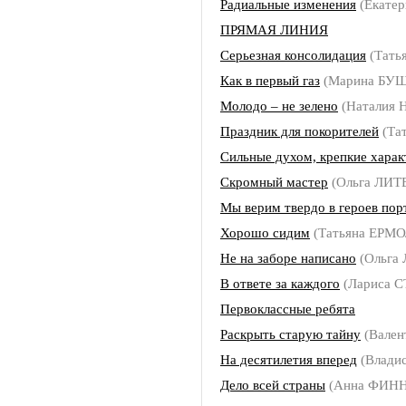
Радиальные изменения
(Екате
ПРЯМАЯ ЛИНИЯ
Серьезная консолидация
(Тать
Как в первый газ
(Марина БУ
Молодо – не зелено
(Наталия
Праздник для покорителей
(Та
Сильные духом, крепкие хара
Скромный мастер
(Ольга ЛИ
Мы верим твердо в героев пор
Хорошо сидим
(Татьяна ЕРМ
Не на заборе написано
(Ольга
В ответе за каждого
(Лариса 
Первоклассные ребята
Раскрыть старую тайну
(Вален
На десятилетия вперед
(Влади
Дело всей страны
(Анна ФИНН