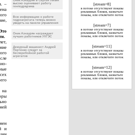
Оник Азнаурян и Сергей Липин
. –
высоко оценивают работу
[stream=8]
генподрядчика
ена
в потоке отсутствуют показы
рекламных блоков, назначьте
ого
показы, или отключите поток
Всю информацию о работе
ие,
гидроагрегата теперь можно
увидеть на панели управления
[stream=7]
в потоке отсутствуют показы
Это
рекламных блоков, назначьте
Оник Азнаурян награждает
ти.
показы, или отключите поток
лучших работников УХГЭС
ет,
[stream=11]
ние
Дежурный машинист Андрей
Портенко следит за
в потоке отсутствуют показы
ного
бесперебойной работой
рекламных блоков, назначьте
агрегатов
сле
показы, или отключите поток
вно-
[stream=12]
ные
в потоке отсутствуют показы
сех
рекламных блоков, назначьте
показы, или отключите поток
его
 на
оры
ьно
 ней
нен
й и
ции