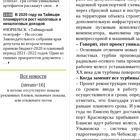
успеха». Три сотни уникальных
надежной транспортной схемы
артефактов расскажут свои…
через сбросной канал и пост
В 2020 году на Таймыре
13:05
на территории объекта строи
планируется рост налоговых и
дополнительную инфраструкту
неналоговых доходов
первым пусковым комплекс
#НОРИЛЬСК. «Таймырский
компенсатора, выполнена п
телеграф» – На сессии
компрессорной в машинный за
Законодательного собрания края
– Говорят, этот проект уника
депутаты во втором чтении
приняли бюджет-2020 и плановый
– Основным отличием новых г
период 2021–2022 годов. Один из
лопастных турбин произво
главных приоритетов документа –
радиально-осевого типа произ
…
рабочее колесо устанавливает
ХХ века для турбины поворотн
Все новости
– Когда заменят все турбины
– Проект реконструкции гене
[stream=16]
со сроком ввода в работу 
в потоке отсутствуют показы
осуществляются в сроки, опре
рекламных блоков, назначьте показы,
отметить, что благодаря уси
или отключите поток
раньше планового срока. И уж
года по Енисею будет доставл
порт Красноярска прибывают 
Бланско идут рабочее колесо,
Ульяновска – система упр
гидрогенератор, из Чебоксар 
по проекту, начнется демонта