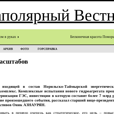
ом в руках
Бесконечная красота Помор
АРХИВ
ФОТО
ГОРСПРАВКА
асштабов
 входящей в состав Норильско-Таймырской энергетичес
комплекс. Комплексные испытания нового гидроагрегата про
низации ГЭС, инвестиции в которую составят более 7 млрд р
ение произошедшего события, рассказал старший вице-президен
активов Оник АЗНАУРЯН.
ивать в первую очередь как стратегическое, его цель – повыс