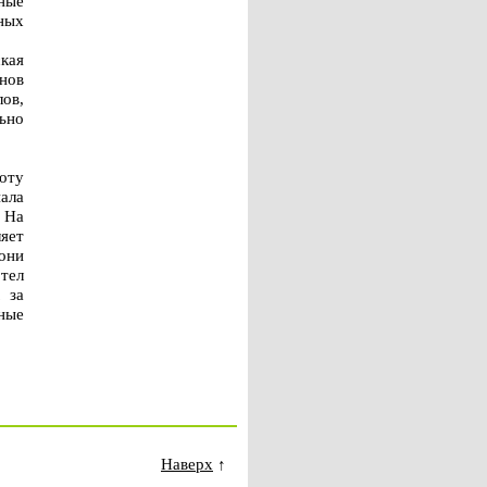
ные
ных
кая
нов
ов,
ьно
оту
ала
 На
ляет
они
тел
 за
сные
Наверх
↑