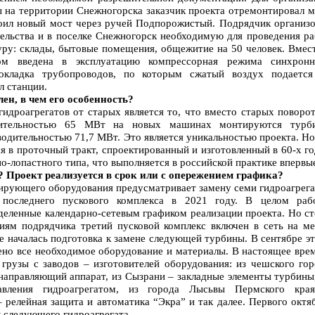
 на территории Снежногорска заказчик проекта отремонтировал м
роил новый мост через ручей Подпорожистый. Подрядчик организо
тельства и в поселке Снежногорск необходимую для проведения ра
ру: склады, бытовые помещения, общежитие на 50 человек. Вмест
ом введена в эксплуатацию компрессорная режима синхронн
рокладка трубопроводов, по которым сжатый воздух подается
л станции.
лен, в чем его особенность?
идроагрегатов от старых является то, что вместо старых поворот
дительностью 65 МВт на новых машинах монтируются турб
водительностью 71,7 МВт. Это является уникальностью проекта. Н
ся в проточный тракт, спроектированный и изготовленный в 60-х г
о-лопастного типа, что выполняется в российской практике впервы
? Проект реализуется в срок или с опережением графика?
рирующего оборудования предусматривает замену семи гидроагрега
последнего пускового комплекса в 2021 году. В целом раб
деленные календарно-сетевым графиком реализации проекта. Но с
лиям подрядчика третий пусковой комплекс включен в сеть на ме
е началась подготовка к замене следующей турбины. В сентябре э
ено все необходимое оборудование и материалы. В настоящее вре
грузы с заводов – изготовителей оборудования: из чешского гор
 направляющий аппарат, из Сызрани – закладные элементы турбины
авления гидроагрегатом, из города Лысьвы Пермского кра
– релейная защита и автоматика “Экра” и так далее. Первого октя
ж следующего гидроагрегата.