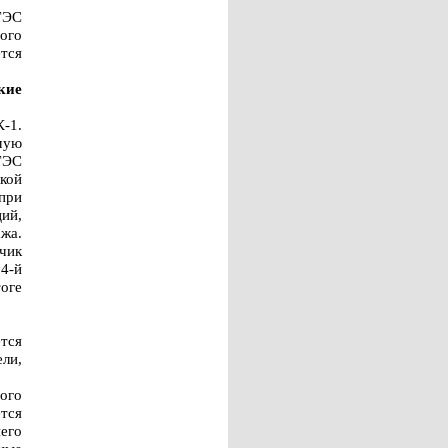
ГЭС
ого
тся
кие
-1.
мую
ГЭС
кой
 при
ий,
жа.
чик
4-й
тоге
тся
ели,
ого
тся
его