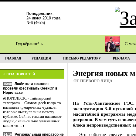
Понедельник
,
24 июня 2019 года
№6 (4675)
Гуд кёрлинг!
С меч
ГЛАВНАЯ
РЕДАКЦИЯ
ПИСЬМО РЕДАКТОРУ
РЕКЛАМА
Энергия новых м
ЛЕНТА НОВОСТЕЙ
ОТ ПЕРВОГО ЛИЦА
Любители косплея
15:00
провели фестиваль GeekOn в
Норильске
#НОРИЛЬСК. «Таймырский
На Усть-Хантайской ГЭС,
телеграф» – Словом geek когда-то
называли ярмарочных чудаков,
эксплуатацию 3-й пусковой 
которые выступали на потеху
масштабной программы модер
публике. Сейчас гиками называют
досрочно. В чем суть и знач
людей, очень сильно увлеченных
блока непроизводственных 
каким-то…
– Это событие следует оцен
Региональный оператор не
14:10