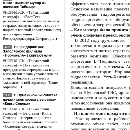
может вывезти мусор из
эффективность всего топливн
поселков Таймыра
Основное назначение проекта
#НОРИЛЬСК. «Таймырский
оборудования гидроагрегат
телеграф» – «РостТех» –
гидроэнергетического оборуд
региональный оператор по вывозу
обеспечении энергетической б
твердых коммунальных отходов –
– Как и когда было принято
подало в краевой арбитражный суд
иск к управлению
очень сложный проект, эксп
Росприроднадзора. Оператор…
– В 2012 году руководство “
технически и морально устар
На предприятиях
14:05
соответствует логике стратег
Заполярного филиала
«Норникеля» зажигают елки
развития компании. Обеспе
энергетики. В “Норникеле” сег
#НОРИЛЬСК. «Таймырский
телеграф» – По традиции на
энергетического комплекса. 
предприятиях-передовиках в день
инвестиции, которые “Норник
выполнения плана устанавливают
гидроагрегатов Усть-Ханта
символ Нового года – елку и
реализации.
зажигают на ней гирлянды. Таким
Дополнительным импульсом н
образом…
Саяно-Шушенской ГЭС, привед
В Публичной библиотеке
13:25
надежности и живучести в пр
начали монтировать выставку
и технологически она изолиро
«Книга Севера»
повышенные требования.
#НОРИЛЬСК. «Таймырский
– На каком этапе находится
телеграф» – Выставка «Книга
Севера» – завершающий этап
– Уже приведены в рабочее
большого межмузейного проекта
огромный объем работ, свя
«Освоение Севера: тысяча лет
рабочей документации, получ