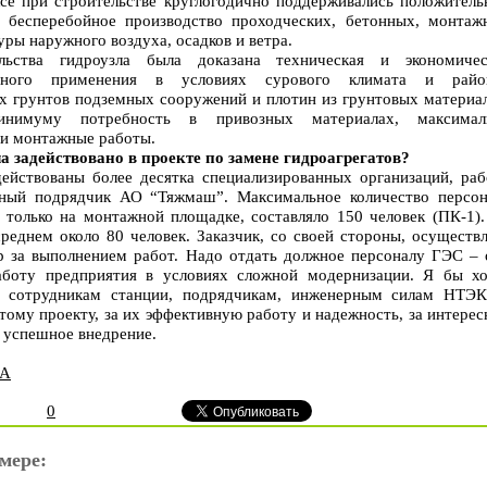
се при строительстве круглогодично поддерживались положитель
о бесперебойное производство проходческих, бетонных, монтаж
уры наружного воздуха, осадков и ветра.
льства гидроузла была доказана техническая и экономичес
ального применения в условиях сурового климата и райо
х грунтов подземных сооружений и плотин из грунтовых материал
нимуму потребность в привозных материалах, максимал
 и монтажные работы.
а задействовано в проекте по замене гидроагрегатов?
действованы более десятка специализированных организаций, раб
льный подрядчик АО “Тяжмаш”. Максимальное количество персон
о только на монтажной площадке, составляло 150 человек (ПК-1).
реднем около 80 человек. Заказчик, со своей стороны, осуществ
р за выполнением работ. Надо отдать должное персоналу ГЭС – 
боту предприятия в условиях сложной модернизации. Я бы хо
м сотрудникам станции, подрядчикам, инженерным силам НТЭК
ому проекту, за их эффективную работу и надежность, за интере
 успешное внедрение.
ВА
0
мере: