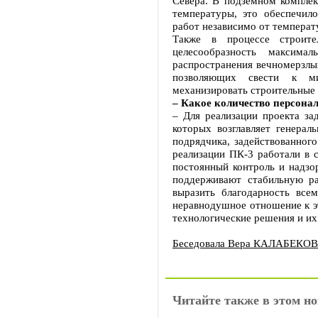
Севера. В подземном комплек
температуры, это обеспечил
работ независимо от температ
Также в процессе строите
целесообразность максим
распространения вечномерзлы
позволяющих свести к ми
механизировать строительные
– Какое количество персонал
– Для реализации проекта за
которых возглавляет генера
подрядчика, задействованног
реализации ПК-3 работали в с
постоянный контроль и надзо
поддерживают стабильную ра
выразить благодарность все
неравнодушное отношение к эт
технологические решения и их
Беседовала Вера КАЛАБЕКО
Читайте также в этом но