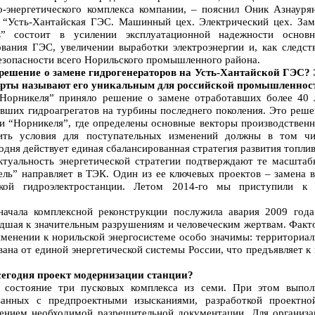
о-энергетического комплекса компании, – пояснил Оник Азнаурян
 “Усть-Хантайская ГЭС. Машинный цех. Электрический цех. Зам
ов” состоит в усилении эксплуатационной надежности основн
ования ГЭС, увеличении выработки электроэнергии и, как следств
езопасности всего Норильского промышленного района.
 решение о замене гидрогенераторов на Усть-Хантайской ГЭС? 
ерты называют его уникальным для российской промышленнос
Норникеля” приняло решение о замене отработавших более 40 л
евших гидроагрегатов на турбины последнего поколения. Это реше
ии “Норникеля”, где определены основные векторы производствен
чить условия для поступательных изменений должны в том чи
одня действует единая сбалансированная стратегия развития топли
Актуальность энергетической стратегии подтверждают те масштаб
ель” направляет в ТЭК. Один из ее ключевых проектов – замена в
йской гидроэлектростанции. Летом 2014-го мы приступили к 
ачала комплексной реконструкции послужила авария 2009 года
шая к значительным разрушениям и человеческим жертвам. Факт
именении к норильской энергосистеме особо значимы: территориал
вана от единой энергетической системы России, что предъявляет к
 сегодня проект модернизации станции?
 состояние три пусковых комплекса из семи. При этом выпол
занных с предпроектными изысканиями, разработкой проектно
ением необходимой разрешительной документации. Для организа