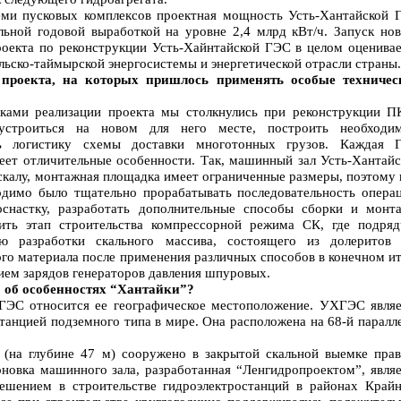
еми пусковых комплексов проектная мощность Усть-Хантайской 
ьной годовой выработкой на уровне 2,4 млрд кВт/ч. Запуск нов
проекта по реконструкции Усть-Хайнтайской ГЭС в целом оценивае
ильско-таймырской энергосистемы и энергетической отрасли страны.
проекта, на которых пришлось применять особые техничес
ами реализации проекта мы столкнулись при реконструкции ПК
бустроиться на новом для него месте, построить необходи
ть логистику схемы доставки многотонных грузов. Каждая 
меет отличительные особенности. Так, машинный зал Усть-Хантайс
 скалу, монтажная площадка имеет ограниченные размеры, поэтому
димо было тщательно прорабатывать последовательность операц
оснастку, разработать дополнительные способы сборки и монта
ить этап строительства компрессорной режима СК, где подряд
ью разработки скального массива, состоящего из долеритов 
ого материала после применения различных способов в конечном и
ием зарядов генераторов давления шпуровых.
о об особенностях “Хантайки”?
ГЭС относится ее географическое местоположение. УХГЭС являе
танцией подземного типа в мире. Она расположена на 68-й паралл
(на глубине 47 м) сооружено в закрытой скальной выемке прав
оновка машинного зала, разработанная “Ленгидропроектом”, являе
ешением в строительстве гидроэлектростанций в районах Крайн