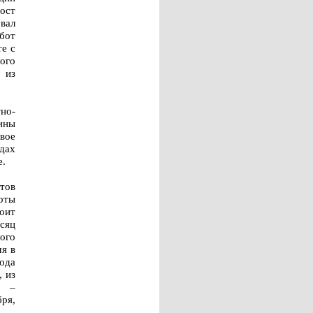
ост
вал
бот
е с
ого
 из
но-
ины
овое
одах
е.
тов
оты
тоит
сяц
того
мя в
ода
, из
я –
бря,