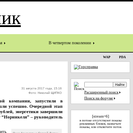
ья
В четвертом поколении
WAP
PDA
31 августа 2017 года, 15:16
Расширенный поиск
Фото: Николай ЩИПКО
Поиск на форуме
кой компании, запустили в
шли успешно. Очередной этап
ублей, энергетики завершили
т “Норникеля” – руководитель
[stream=6]
в потоке отсутствуют показы
рекламных блоков, назначьте
показы, или отключите поток
ить