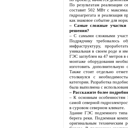
По результатам реализации с
составит 502 МВт с максимал
гидроагрегата и реализация 
как знаковое событие для нор
– Самые сложные участки 
решения?
– С самыми сложными участк
Подрядчику требовалось о
инфраструктуру, проработа
уникальная в своем роде и и
ГЭС заглублен на 47 метров в
монтаже оборудования необхо
изготовить дополнительную 
Также стоит отдельно отмет
столкнулся с необходимост
категории. Разработка подобн
была выполнена с использован
– Расскажите более подробн
– К основным особенностям 
самой северной гидроэлектрос
в суровом северном климате.
Здание ГЭС подземного типа 
берега реки. Подземная комп
оригинальным техническим р