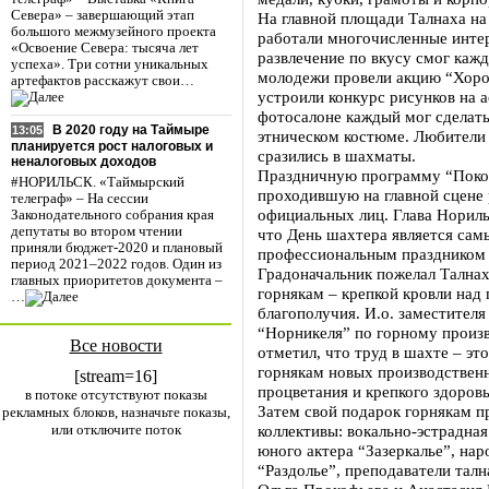
Севера» – завершающий этап
На главной площади Талнаха на
большого межмузейного проекта
работали многочисленные инте
«Освоение Севера: тысяча лет
развлечение по вкусу смог каж
успеха». Три сотни уникальных
молодежи провели акцию “Хоро
артефактов расскажут свои…
устроили конкурс рисунков на 
фотосалоне каждый мог сделат
В 2020 году на Таймыре
13:05
этническом костюме. Любители
планируется рост налоговых и
сразились в шахматы.
неналоговых доходов
Праздничную программу “Покор
#НОРИЛЬСК. «Таймырский
проходившую на главной сцене 
телеграф» – На сессии
официальных лиц. Глава Нориль
Законодательного собрания края
депутаты во втором чтении
что День шахтера является са
приняли бюджет-2020 и плановый
профессиональным праздником 
период 2021–2022 годов. Один из
Градоначальник пожелал Талнах
главных приоритетов документа –
горнякам – крепкой кровли над 
…
благополучия. И.о. заместител
“Норникеля” по горному произ
Все новости
отметил, что труд в шахте – эт
горнякам новых производствен
[stream=16]
процветания и крепкого здоровь
в потоке отсутствуют показы
Затем свой подарок горнякам п
рекламных блоков, назначьте показы,
или отключите поток
коллективы: вокально-эстрадная
юного актера “Зазеркалье”, на
“Раздолье”, преподаватели тал