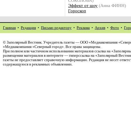
СОКОЛОВА)
Эффект от шоу
(Анна ФИНН)
Гороскоп
Главная
•
Редакция
•
Письмо редактору
•
Реклама
•
Архив
•
Фото
•
Гор
©
Заполярный Вестник
. Учредитель газеты — ООО «Медиакомпания «Северн
«Медиакомпания «Северный город». Все права защищены.
При полном или частичном использовании материалов ссылка на «Заполярны
размещении материалов в интернете — гиперссылка на «Заполярный Вестник
газеты не предоставляет справочную информацию. Редакция не несет ответ
содержащуюся в рекламных объявлениях.