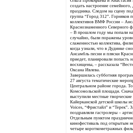
Ольга Прокофьева и Анастасия 
создать настроение семейного,
праздника. Следом на сцену по
группа “Город 312”. Горняков 
коллективов ВМФ России – Анс
Краснознаменного Северного ф
– В прошлом году мы попали на
случайно, были поражены уров
слаженностью коллектива, филиг
когда узнали, что в Дудинке сно
Ансамбль песни и пляски Крас
приедет, планировали попасть н
восхищены, – рассказала “Вест
Оксана Ивлева.
Завершилась субботняя програ
27 августа тематические мероп
Центральном районе города. То
Комсомольской площади. Сначал
выступили местные творческие 
Кайерканской детской школы ис
Voices, “Фристайл” и “Терек”. 
поздравляли гастролеры – артис
Отдельным пунктом праздничн
кинофестиваль под открытым н
четыре короткометражных фил