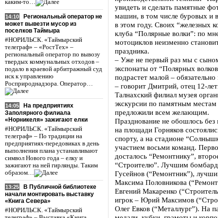
каким-то…
увидеть и сделать памятные ф
машин, в том числе буровых и
Региональный оператор не
14:10
может вывезти мусор из
в этом году. Своих “железных к
поселков Таймыра
клуба “Полярные волки”: по мн
#НОРИЛЬСК. «Таймырский
мотоциклов неизменно станови
телеграф» – «РостТех» –
праздника.
региональный оператор по вывозу
– Уже не первый раз мы с сыно
твердых коммунальных отходов –
экспонаты от “Полярных волков
подало в краевой арбитражный суд
иск к управлению
подрастет малой – обязательно
Росприроднадзора. Оператор…
– говорит Дмитрий, отец 12-лет
Талнахский филиал музея орган
экскурсии по памятным местам 
На предприятиях
14:05
предложили всем желающим.
Заполярного филиала
«Норникеля» зажигают елки
Празднование не обошлось без
#НОРИЛЬСК. «Таймырский
на площади Горняков состоялис
телеграф» – По традиции на
спорту, а на стадионе “Солныш
предприятиях-передовиках в день
участием восьми команд. Перво
выполнения плана устанавливают
досталось “Ремонтнику”, второе
символ Нового года – елку и
“Строителю”. Лучшим бомбард
зажигают на ней гирлянды. Таким
образом…
Гусейнов (“Ремонтник”), лучш
Максима Половникова (“Ремонт
В Публичной библиотеке
13:25
Евгений Макаренко (“Строител
начали монтировать выставку
игрок – Юрий Максимов (“Строи
«Книга Севера»
Олег Евков (“Металлург”). На 
#НОРИЛЬСК. «Таймырский
медали, кубки, грамоты и корп
телеграф» – Выставка «Книга