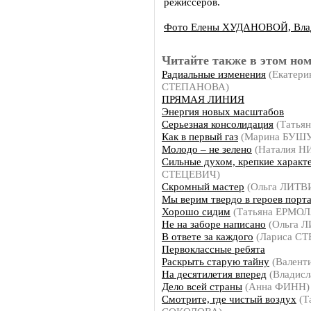
режиссеров.
Фото Елены ХУДАНОВОЙ, Вл
Читайте также в этом ном
Радиальные изменения
(Екатери
СТЕПАНОВА)
ПРЯМАЯ ЛИНИЯ
Энергия новых масштабов
Серьезная консолидация
(Татья
Как в первый газ
(Марина БУШ
Молодо – не зелено
(Наталия 
Сильные духом, крепкие характ
СТЕЦЕВИЧ)
Скромный мастер
(Ольга ЛИТ
Мы верим твердо в героев порт
Хорошо сидим
(Татьяна ЕРМО
Не на заборе написано
(Ольга 
В ответе за каждого
(Лариса С
Первоклассные ребята
Раскрыть старую тайну
(Валент
На десятилетия вперед
(Владис
Дело всей страны
(Анна ФИНН)
Смотрите, где чистый воздух
(Т