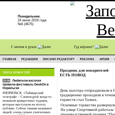
Понедельник
,
24 июня 2019 года
№6 (4675)
С мечом в руках
Гуд кёрлинг!
ГЛАВНАЯ
РЕДАКЦИЯ
ПИСЬМО РЕДАКТОРУ
РЕКЛАМА
АРХИВ
Праздник для покорителей
ЛЕНТА НОВОСТЕЙ
ЕСТЬ ПОВОД
Любители косплея
15:00
провели фестиваль GeekOn в
Норильске
День шахтера отпраздновали в 
#НОРИЛЬСК. «Таймырский
традиционно проходили в течен
телеграф» – Словом geek когда-то
торжеств стал Талнах.
называли ярмарочных чудаков,
которые выступали на потеху
Основные торжества развернулис
публике. Сейчас гиками называют
На улице Спортивной работала 
людей, очень сильно увлеченных
производственной техники “Пар