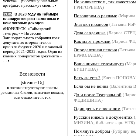
успеха». Три сотни уникальных
Не количеством, так качеством
артефактов расскажут свои…
ГРИГОРЬЕВА)
В 2020 году на Таймыре
13:05
Поговорим о рекламе
(Марин
планируется рост налоговых и
неналоговых доходов
Знатоки нюансов
(Татьяна РЫ
#НОРИЛЬСК. «Таймырский
Дела сердечные
(Лариса СТЕ
телеграф» – На сессии
Законодательного собрания края
Как март прожили
(Лариса Ф
депутаты во втором чтении
приняли бюджет-2020 и плановый
Определенная пенсия
(Татьяна
период 2021–2022 годов. Один из
ЕРМОЛАЕВА)
главных приоритетов документа –
…
Ваша личная телеминута
(Мар
БУШУЕВА)
Все новости
Есть ли есть?
(Елена ПОПОВА
[stream=16]
Если бы не война
(Валентина 
в потоке отсутствуют показы
рекламных блоков, назначьте показы,
До и после Театральной
(Ларис
или отключите поток
ФЕДИШИНА)
Один день с епископом
(Татья
Русский никель в документах
(
МИЗИНА, библиотекарь НТБ)
Помянуть добром
(Рубрику ве