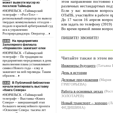
этом направлении постоянно 
может вывезти мусор из
различных нестандартных под
поселков Таймыра
Если у вас возникли вопрос
#НОРИЛЬСК. «Таймырский
телеграф» – «РостТех» –
ОТиПБ, участвуйте в работе п
региональный оператор по вывозу
До 17 часов 16 апреля вопро
твердых коммунальных отходов –
или задать по телефону (3919) 
подало в краевой арбитражный суд
Во время прямой линии вопрос
иск к управлению
Росприроднадзора. Оператор…
ПИШИТЕ! ЗВОНИТЕ!
На предприятиях
14:05
Заполярного филиала
«Норникеля» зажигают елки
#НОРИЛЬСК. «Таймырский
телеграф» – По традиции на
Читайте также в этом но
предприятиях-передовиках в день
выполнения плана устанавливают
Инженеры будущего
(Татьяна
символ Нового года – елку и
зажигают на ней гирлянды. Таким
День в истории
образом…
Деловые предложения
(Мария
В Публичной библиотеке
13:25
ГРИГОРЬЕВА)
начали монтировать выставку
«Книга Севера»
Работа в основных цехах
(Рост
#НОРИЛЬСК. «Таймырский
ЗОЛОТАРЕВ)
телеграф» – Выставка «Книга
Новый транспорт – хорошо
(Л
Севера» – завершающий этап
большого межмузейного проекта
ФЕДИШИНА)
«Освоение Севера: тысяча лет