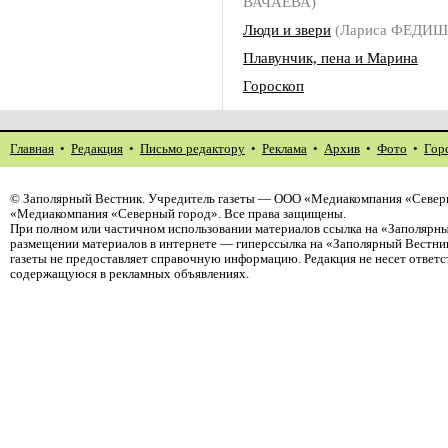
ВАЧАЕВА)
Люди и звери
(Лариса ФЕДИ
Плавунчик, пена и Марина
Гороскоп
Главная
•
Редакция
•
Письмо редактору
•
Реклама
•
Архив
•
Фото
•
Гор
©
Заполярный Вестник
. Учредитель газеты — ООО «Медиакомпания «Северн
«Медиакомпания «Северный город». Все права защищены.
При полном или частичном использовании материалов ссылка на «Заполярны
размещении материалов в интернете — гиперссылка на «Заполярный Вестник
газеты не предоставляет справочную информацию. Редакция не несет ответ
содержащуюся в рекламных объявлениях.