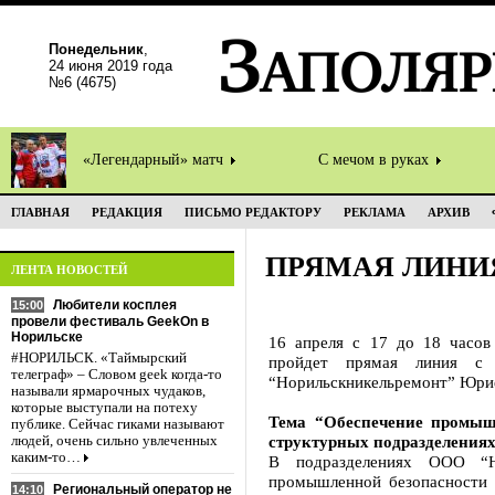
Понедельник
,
24 июня 2019 года
№6 (4675)
«Легендарный» матч
С мечом в руках
ГЛАВНАЯ
РЕДАКЦИЯ
ПИСЬМО РЕДАКТОРУ
РЕКЛАМА
АРХИВ
ПРЯМАЯ ЛИНИ
ЛЕНТА НОВОСТЕЙ
Любители косплея
15:00
провели фестиваль GeekOn в
Норильске
16 апреля с 17 до 18 часов
#НОРИЛЬСК. «Таймырский
пройдет прямая линия с
телеграф» – Словом geek когда-то
“Норильскникельремонт” Ю
называли ярмарочных чудаков,
которые выступали на потеху
Тема “Обеспечение промыш
публике. Сейчас гиками называют
структурных подразделения
людей, очень сильно увлеченных
каким-то…
В подразделениях ООО “Н
промышленной безопасности 
Региональный оператор не
14:10