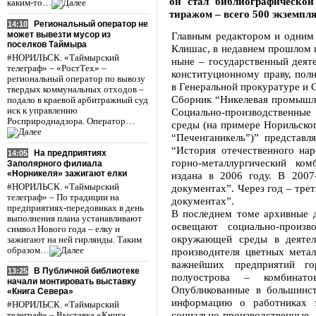
он стал библиографическо
каким-то…
тиражом – всего 500 экземпля
Региональный оператор не
14:10
может вывезти мусор из
Главным редактором и одним 
поселков Таймыра
Клишас, в недавнем прошлом п
#НОРИЛЬСК. «Таймырский
ныне – государственный деяте
телеграф» – «РостТех» –
конституционному праву, пол
региональный оператор по вывозу
в Генеральной прокуратуре и 
твердых коммунальных отходов –
Сборник “Никелевая промышле
подало в краевой арбитражный суд
иск к управлению
Социально-производственны
Росприроднадзора. Оператор…
среды (на примере Норильског
“Печенганикель”)” представл
“История отечественного нар
На предприятиях
14:05
горно-металлургический ко
Заполярного филиала
«Норникеля» зажигают елки
издана в 2006 году. В 2007
#НОРИЛЬСК. «Таймырский
документах”. Через год – тре
телеграф» – По традиции на
документах”.
предприятиях-передовиках в день
В последнем томе архивные д
выполнения плана устанавливают
освещают социально-произ
символ Нового года – елку и
окружающей среды в деятел
зажигают на ней гирлянды. Таким
образом…
производителя цветных метал
важнейших предприятий го
В Публичной библиотеке
13:25
полуострова – комбинато
начали монтировать выставку
Опубликованные в большинс
«Книга Севера»
информацию о работниках 
#НОРИЛЬСК. «Таймырский
социально-производственн
телеграф» – Выставка «Книга