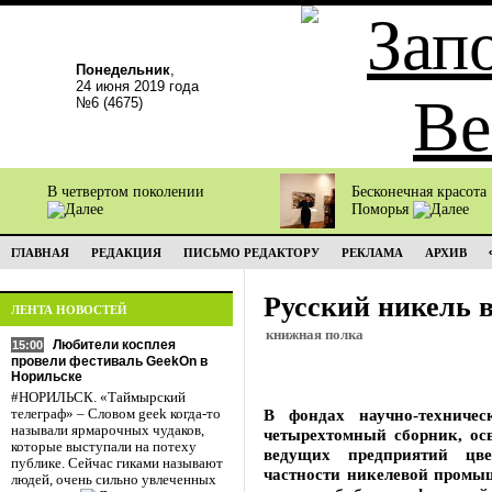
Понедельник
,
24 июня 2019 года
№6 (4675)
В четвертом поколении
Бесконечная красота
Поморья
ГЛАВНАЯ
РЕДАКЦИЯ
ПИСЬМО РЕДАКТОРУ
РЕКЛАМА
АРХИВ
Русский никель 
ЛЕНТА НОВОСТЕЙ
книжная полка
Любители косплея
15:00
провели фестиваль GeekOn в
Норильске
#НОРИЛЬСК. «Таймырский
В фондах научно-техниче
телеграф» – Словом geek когда-то
называли ярмарочных чудаков,
четырехтомный сборник, ос
которые выступали на потеху
ведущих предприятий цв
публике. Сейчас гиками называют
частности никелевой промыш
людей, очень сильно увлеченных