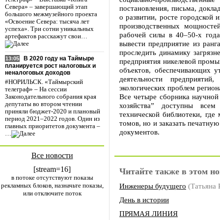
Севера» – завершающий этап
постановления, письма, докла
большого межмузейного проекта
о развитии, росте городской 
«Освоение Севера: тысяча лет
производственных мощностей
успеха». Три сотни уникальных
рабочей силы в 40–50-х год
артефактов расскажут свои…
вывести предприятие из ран
проследить динамику загрязне
В 2020 году на Таймыре
13:05
предприятия никелевой промы
планируется рост налоговых и
объектов, обеспечивающих у
неналоговых доходов
деятельности предприяти
#НОРИЛЬСК. «Таймырский
экологических проблем регион
телеграф» – На сессии
Все четыре сборника научной
Законодательного собрания края
депутаты во втором чтении
хозяйства” доступны все
приняли бюджет-2020 и плановый
технической библиотеки, где
период 2021–2022 годов. Один из
томов, но и заказать печатну
главных приоритетов документа –
документов.
…
Все новости
[stream=16]
Читайте также в этом но
в потоке отсутствуют показы
рекламных блоков, назначьте показы,
Инженеры будущего
(Татьяна
или отключите поток
День в истории
ПРЯМАЯ ЛИНИЯ