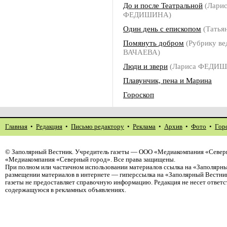
До и после Театральной
(Ларис
ФЕДИШИНА)
Один день с епископом
(Татья
Помянуть добром
(Рубрику ве
ВАЧАЕВА)
Люди и звери
(Лариса ФЕДИ
Плавунчик, пена и Марина
Гороскоп
Главная
•
Редакция
•
Письмо редактору
•
Реклама
•
Архив
•
Фото
•
Гор
©
Заполярный Вестник
. Учредитель газеты — ООО «Медиакомпания «Северн
«Медиакомпания «Северный город». Все права защищены.
При полном или частичном использовании материалов ссылка на «Заполярны
размещении материалов в интернете — гиперссылка на «Заполярный Вестник
газеты не предоставляет справочную информацию. Редакция не несет ответ
содержащуюся в рекламных объявлениях.