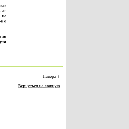
как
лав
 не
ов о
ния
ута
Наверх
↑
Вернуться на главную