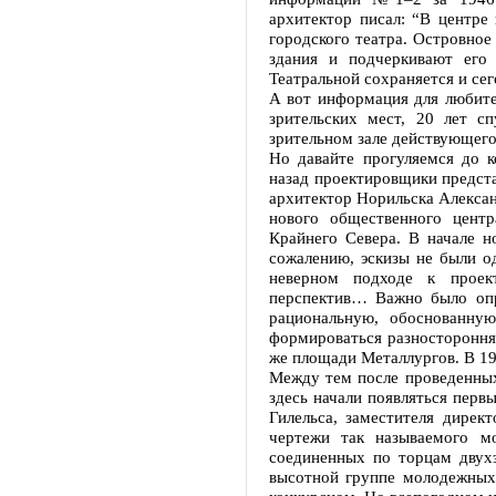
архитектор писал: “В центре
городского театра. Островно
здания и подчеркивают его
Театральной сохраняется и сег
А вот информация для любите
зрительских мест, 20 лет сп
зрительном зале действующего
Но давайте прогуляемся до к
назад проектировщики предста
архитектор Норильска Алексан
нового общественного центр
Крайнего Севера. В начале н
сожалению, эскизы не были о
неверном подходе к прое
перспектив… Важно было опре
рациональную, обоснованну
формироваться разностороння
же площади Металлургов. В 19
Между тем после проведенных 
здесь начали появляться перв
Гилельса, заместителя дирек
чертежи так называемого м
соединенных по торцам двухэ
высотной группе молодежных 