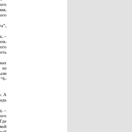
ого
ия,
ого
а”,
а, –
ов.
ного
меть
ных
 из
ыли
 “6-
. А
адь
д. –
вого
Где
кой
ный