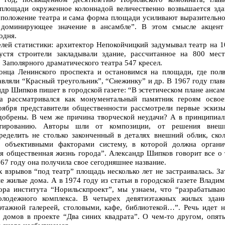
 площади окруженное колоннадой величественно возвышается зда
е положение театра и сама форма площади усиливают выразительно
 доминирующее значение в ансамбле”. В этом смысле акцент
одня.
лей статистики: архитектор Непокойчицкий задумывал театр на 1
устя строители закладывали здание, рассчитанное на 800 мест
 Заполярного драматического театра 547 кресел.
онца Ленинского проспекта и остановимся на площади, где полв
вляли “Красный треугольник”, “Снежинку” и др. В 1967 году гла
др Шипков пишет в городской газете: “В эстетическом плане анса
а рассматривался как монументальный памятник героям освое
оября представители общественности рассмотрели первые эскизы
добрены. В чем же причина творческой неудачи? А в принципиал
ктированию. Авторы шли от композиции, от решения внеш
делить не столько законченный в деталях внешний облик, скол
ю объективными факторами систему, в которой должна органи
я общественная жизнь города”. Александр Шипков говорит все о 
67 году она получила свое сегодняшнее название.
взрывов “под театр” площадь несколько лет не застраивалась. З
ые жилые дома. А в 1974 году из статьи в городской газете Влади
тора института “Норильскпроект”, мы узнаем, что “разрабатываю
олодежного комплекса. В четырех девятиэтажных жилых здани
тажной галереей, столовыми, кафе, библиотекой…”. Речь идет н
домов в проекте “Два синих квадрата”. О чем-то другом, опять