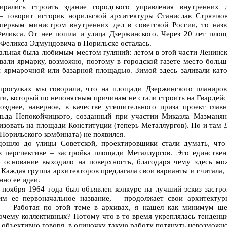
ирались строить здание городского управления внутренних д
– говорит историк норильской архитектуры Станислав Стрючков
первым министром внутренних дел в советской России, то назв
ликса. От нее пошла и улица Дзержинского. Через 20 лет площ
 Феликса Эдмундовича в Норильске осталась.
альная была любимым местом гуляний: летом в этой части Ленинск
вали ярмарку, возможно, поэтому в городской газете место больш
и ярмарочной или базарной площадью. Зимой здесь заливали като
рогулках мы говорили, что на площади Дзержинского планиров
и, который по непонятным причинам не стали строить на Гвардейс
озднее, наверное, в качестве утешительного приза проект главн
льда Непокойчицкого, созданный при участии Микаэла Мазманян
изовать на площади Конституции (теперь Металлургов). Но и там
орильского комбината) не появился.
 дошло до улицы Советской, проектировщики стали думать, что
в перспективе – застройка площади Металлургов. Это единствен
е основание выходило на поверхность, благодаря чему здесь мо
 Каждая группа архитекторов предлагала свои варианты и считала,
но ее идеи.
 ноября 1964 года был объявлен конкурс на лучший эскиз застро
им ее первоначальное название, – продолжает свои архитектур
. – Работая по этой теме в архивах, я нашел как минимум ше
очему коллективных? Потому что в то время укреплялась тенденци
 объективно говоря, в одиночку такую работу потянуть невозможно