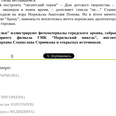
и снова несбывшемся.
я построить “гигантский терем” – Дом детского творчества – 
а пионеров в новое время, – дополняет список “не…” Станис
одили на мэра Норильска Анатолия Попова. Но в итоге ничего
ели “Арену”, наконец-то воплотилась мечта норильских архитектор
 горожан.
лки” иллюстрируют фотоматериалы городского архива, собра
лярного филиала ГМК “Норильский никель”, инстит
архива Станислава Стрючкова и открытых источников.
0
мере:
 РЫЧКОВА)
 ГРИГОРЬЕВА)
тислав ЗОЛОТАРЕВ)
ариса ФЕДИШИНА)