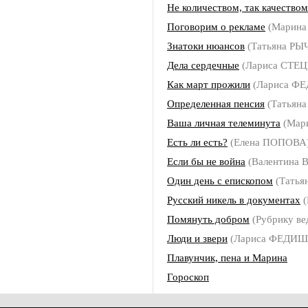
Не количеством, так качеством
Поговорим о рекламе
(Марин
Знатоки нюансов
(Татьяна РЫ
Дела сердечные
(Лариса СТЕ
Как март прожили
(Лариса Ф
Определенная пенсия
(Татьян
Ваша личная телеминута
(Мар
Есть ли есть?
(Елена ПОПОВА
Если бы не война
(Валентина 
Один день с епископом
(Татья
Русский никель в документах
(
Помянуть добром
(Рубрику ве
Люди и звери
(Лариса ФЕДИ
Плавунчик, пена и Марина
Гороскоп