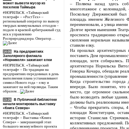
может вывезти мусор из
– Полвека назад здесь соб
поселков Таймыра
многоэтажное с колоннадой, 
#НОРИЛЬСК. «Таймырский
Поскольку Дзержинский был 
телеграф» – «РостТех» –
площадь именем Железного Фе
региональный оператор по вывозу
переименовали, а улица имени
твердых коммунальных отходов –
Долгое время нынешняя Театр
подало в краевой арбитражный суд
иск к управлению
проспекта традиционно откры
Росприроднадзора. Оператор…
скопления норильчан называл
ставили елку.
На прошлых архитектурных п
На предприятиях
14:05
поставить Дом промышленност
Заполярного филиала
«Норникеля» зажигают елки
площади, хотя собирались. П
#НОРИЛЬСК. «Таймырский
архитектора Норильска Вито
телеграф» – По традиции на
Геворка Кочара, обещали реал
предприятиях-передовиках в день
промышленности (управление Н
выполнения плана устанавливают
Когда строительство города
символ Нового года – елку и
впереди. Было понятно, что 
зажигают на ней гирлянды. Таким
образом…
место, где огромное скально
было возводить любые здания.
В Публичной библиотеке
13:25
должны быть реализованы имен
начали монтировать выставку
– Чтобы прекратить споры, 4
«Книга Севера»
площади Конституции, остав
#НОРИЛЬСК. «Таймырский
истории Станислав Стрючков
телеграф» – Выставка «Книга
Севера» – завершающий этап
коллективных предложений. П
большого межмузейного проекта
обезличиванию проектов. Ну и