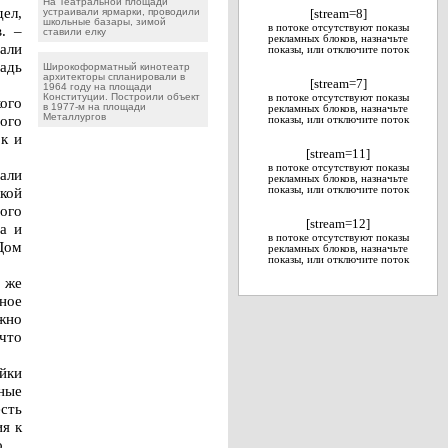
На Театральной площади
ел,
устраивали ярмарки, проводили
[stream=8]
школьные базары, зимой
. –
в потоке отсутствуют показы
ставили елку
рекламных блоков, назначьте
али
показы, или отключите поток
адь
Широкоформатный кинотеатр
архитекторы спланировали в
[stream=7]
1964 году на площади
Конституции. Построили объект
в потоке отсутствуют показы
ого
в 1977-м на площади
рекламных блоков, назначьте
Металлургов
ого
показы, или отключите поток
к и
[stream=11]
в потоке отсутствуют показы
али
рекламных блоков, назначьте
кой
показы, или отключите поток
ого
[stream=12]
а и
в потоке отсутствуют показы
 Дом
рекламных блоков, назначьте
показы, или отключите поток
 же
ное
жно
 что
йки
ные
сть
я к
.