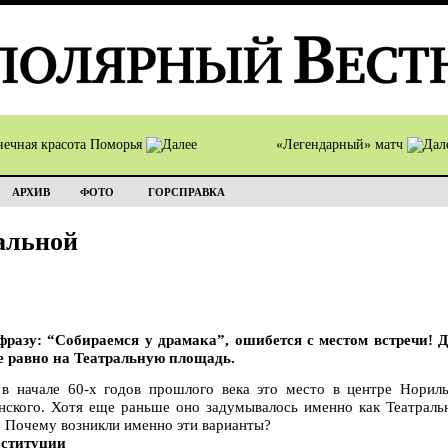
нечная красота Поморья
«Легендарный» матч
АРХИВ
ФОТО
ГОРСПРАВКА
альной
фразу: “Собираемся у драмака”, ошибется с местом встречи! 
е равно на Театральную площадь.
 в начале 60-х годов прошлого века это место в центре Нориль
ского. Хотя еще раньше оно задумывалось именно как Театраль
. Почему возникли именно эти варианты?
нституции