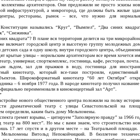
е коллективы архитекторов. Они предложили не просто эскизы нов
ой инфраструктурой, а микрогород, где должны быть жилые здан
 центры, рестораны, рынок – все, что нужно для нормальн
Конституции назывались “Круг”, “Вымпел”, “Два синих квадрат
к”, “Снежинка”.
иних квадрата”? В плане вся территория делится на три микрорайон
акже включает городской центр и высотную группу молодежных дом
детских сада и одну школу, внутри городского центра, объединен
одят крытые улицы – норильским архитекторам все время хочется и
еатр, универмаг, спорткомплекс, гостиница, кафе, ресторан, почта.
ым льдом, зал для прыжков в воду, гостиница для иностран
тный кинотеатр, который все-таки построили, единственный
бъектов. Широкоформатный кинотеатр “60 лет Октября” откр
дника – 6 ноября 1977 года. В народе кинотеатр получил название
 официально переименовали в киноконцертный зал “Арт”.
”
астройке нового общественного центра положили на полку истории
ести драматический театр с улицы Севастопольской на площ
ем определяли, каким быть дому Мельпомены.
спекта гремят взрывы, – цитируем “Заполярную правду” за 1966 го
 театр на 800 мест”. Но мы с вами знаем, что строительство но
лишь 17 лет спустя и в другом месте – на Театральной площади. 
 Мельпомены Витольд Непокойчицкий. В бюллетене техничес
од, посвященном десятилетию Норильского комбината, глав