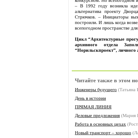
конкурсном. Но всепогодном 
– В 1992 году возникла иде
альтернатива проекту Дворц
Стрючков. – Инициаторы вых
построили. И лишь когда возв
всепогодном пространстве для
Цикл “Архитектурные прогу
архивного отдела Запо
“Норильскпроект”, личного 
Читайте также в этом но
Инженеры будущего
(Татьяна
День в истории
ПРЯМАЯ ЛИНИЯ
Деловые предложения
(Мария
Работа в основных цехах
(Рос
Новый транспорт – хорошо
(Л