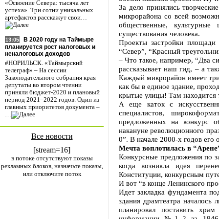
«Освоение Севера: тысяча лет
За дело принялись творчески
успеха». Три сотни уникальных
микрорайона со всей возможн
артефактов расскажут свои…
общественные, культурные
существования человека.
В 2020 году на Таймыре
13:05
Проекты застройки площади 
планируется рост налоговых и
“Север”, “Красный треугольни
неналоговых доходов
– Что такое, например, “Два с
#НОРИЛЬСК. «Таймырский
рассказывает наш гид, – а т
телеграф» – На сессии
Каждый микрорайон имеет три 
Законодательного собрания края
депутаты во втором чтении
как бы в единое здание, прох
приняли бюджет-2020 и плановый
крытые улицы! Там находится т
период 2021–2022 годов. Один из
А еще каток с искусственн
главных приоритетов документа –
специалистов, широкоформа
…
предложенных на конкурс о
накануне революционного праз
Все новости
0”. В начале 2000-х годов его
Мечта воплотилась в “Арене
[stream=16]
Конкурсные предложения по з
в потоке отсутствуют показы
когда возникла идея перен
рекламных блоков, назначьте показы,
или отключите поток
Конституции, конкурсным пут
И вот “в конце Ленинского про
Идет закладка фундамента под
здания драмтеатра началось 
планировал поставить храм
информации №1–2 за 1946 г