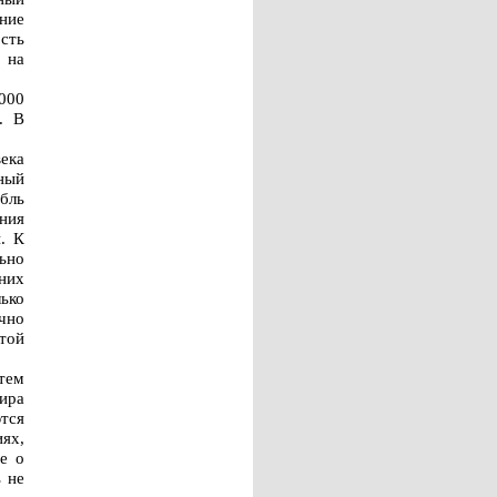
ние
сть
 на
000
. В
ека
вный
мбль
ния
. К
ьно
них
ько
чно
той
атем
мира
тся
ях,
е о
 не