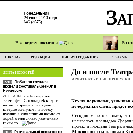
Понедельник
,
24 июня 2019 года
№6 (4675)
В четвертом поколении
Беско
ГЛАВНАЯ
РЕДАКЦИЯ
ПИСЬМО РЕДАКТОРУ
РЕКЛАМА
До и после Театр
ЛЕНТА НОВОСТЕЙ
АРХИТЕКТУРНЫЕ ПРОГУЛКИ
Любители косплея
15:00
провели фестиваль GeekOn в
Норильске
#НОРИЛЬСК. «Таймырский
Кто из норильчан, услышав 
телеграф» – Словом geek когда-то
называли ярмарочных чудаков,
молодежный сленг, придет вс
которые выступали на потеху
публике. Сейчас гиками называют
Сегодня мало кто знает, что
людей, очень сильно увлеченных
называлось площадью Дзержин
каким-то…
проезд и площадь Театральная
Микрогород на площади Ко
Региональный оператор не
14:10