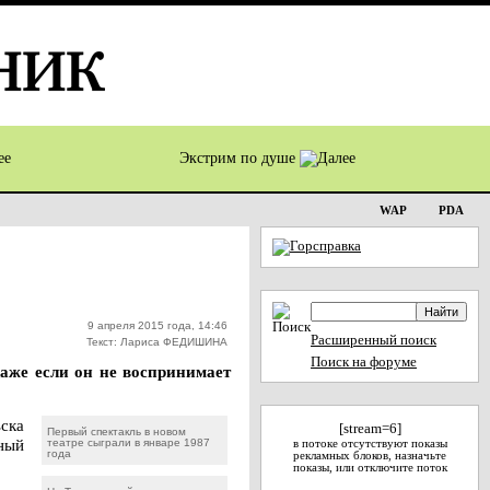
Экстрим по душе
WAP
PDA
9 апреля 2015 года, 14:46
Расширенный поиск
Текст: Лариса ФЕДИШИНА
Поиск на форуме
Даже если он не воспринимает
ска
[stream=6]
Первый спектакль в новом
ный
театре сыграли в январе 1987
в потоке отсутствуют показы
года
рекламных блоков, назначьте
показы, или отключите поток