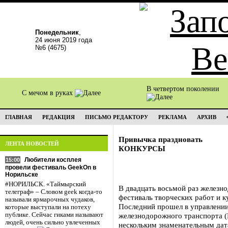
Понедельник
,
24 июня 2019 года
№6 (4675)
В четвертом поколении
С мечом в руках
ГЛАВНАЯ
РЕДАКЦИЯ
ПИСЬМО РЕДАКТОРУ
РЕКЛАМА
АРХИВ
Привычка праздновать
ЛЕНТА НОВОСТЕЙ
КОНКУРСЫ
Любители косплея
15:00
провели фестиваль GeekOn в
Норильске
#НОРИЛЬСК. «Таймырский
В двадцать восьмой раз железн
телеграф» – Словом geek когда-то
фестиваль творческих работ и к
называли ярмарочных чудаков,
Последний прошел в управлении
которые выступали на потеху
публике. Сейчас гиками называют
железнодорожного транспорта (
людей, очень сильно увлеченных
нескольким знаменательным дат