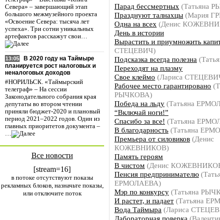
Парад бессмертных
(Татьяна 
Севера» – завершающий этап
Празднуют талнахцы
(Мария Г
большого межмузейного проекта
«Освоение Севера: тысяча лет
Одна на всех
(Денис КОЖЕВНИ
успеха». Три сотни уникальных
День в истории
артефактов расскажут свои…
Вырастить и приумножить капи
СТЕЦЕВИЧ)
Подсказка всегда полезна
(Тать
В 2020 году на Таймыре
13:05
планируется рост налоговых и
Переходят на плазму
неналоговых доходов
Свое клеймо
(Лариса СТЕЦЕВИ
#НОРИЛЬСК. «Таймырский
Рабочее место гарантировано
(Т
телеграф» – На сессии
РЫЧКОВА)
Законодательного собрания края
Победа на льду
(Татьяна ЕРМО
депутаты во втором чтении
“Включай ноги!”
приняли бюджет-2020 и плановый
период 2021–2022 годов. Один из
Спасибо за все!
(Татьяна ЕРМО
главных приоритетов документа –
В благодарность
(Татьяна ЕРМ
…
Премьера от силовиков
(Денис
КОЖЕВНИКОВ)
Все новости
Память героям
В чистом
(Денис КОЖЕВНИКО
[stream=16]
Пенсия предпринимателю
(Тать
в потоке отсутствуют показы
ЕРМОЛАЕВА)
рекламных блоков, назначьте показы,
Мэр по конкурсу
(Татьяна РЫЧ
или отключите поток
И растет, и падает
(Татьяна ЕР
Вода Таймыра
(Лариса СТЕЦЕВ
Лабораторная поверка
(Валенти