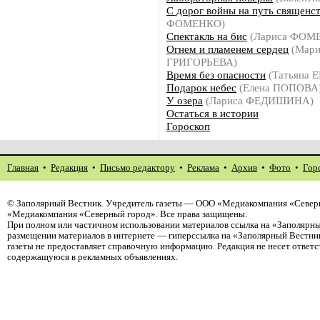
С дорог войны на путь священс
ФОМЕНКО)
Спектакль на бис
(Лариса ФОМ
Огнем и пламенем сердец
(Мари
ГРИГОРЬЕВА)
Время без опасности
(Татьяна 
Подарок небес
(Елена ПОПОВА
У озера
(Лариса ФЕДИШИНА)
Остаться в истории
Гороскоп
Главная
•
Редакция
•
Письмо редактору
•
Реклама
•
Архив
•
Фото
•
Гор
©
Заполярный Вестник
. Учредитель газеты — ООО «Медиакомпания «Северн
«Медиакомпания «Северный город». Все права защищены.
При полном или частичном использовании материалов ссылка на «Заполярны
размещении материалов в интернете — гиперссылка на «Заполярный Вестник
газеты не предоставляет справочную информацию. Редакция не несет ответ
содержащуюся в рекламных объявлениях.