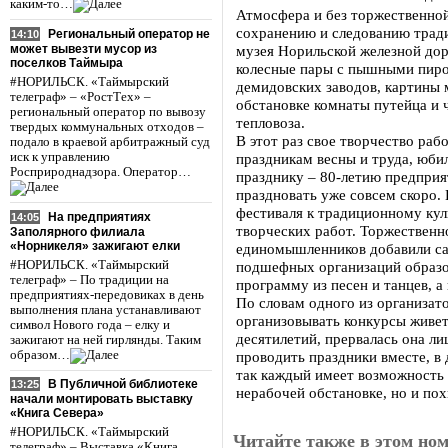
каким-то…
Атмосфера и без торжественной
сохранению и следованию тради
Региональный оператор не
14:10
может вывезти мусор из
музея Норильской железной дор
поселков Таймыра
колесные пары с пышными пир
#НОРИЛЬСК. «Таймырский
демидовских заводов, картины 
телеграф» – «РостТех» –
обстановке комнаты путейца и 
региональный оператор по вывозу
тепловоза.
твердых коммунальных отходов –
В этот раз свое творчество ра
подало в краевой арбитражный суд
иск к управлению
праздникам весны и труда, юби
Росприроднадзора. Оператор…
празднику – 80-летию предприя
праздновать уже совсем скоро. 
фестиваля к традиционному ку
На предприятиях
14:05
творческих работ. Торжественн
Заполярного филиала
«Норникеля» зажигают елки
единомышленников добавили са
#НОРИЛЬСК. «Таймырский
подшефных организаций образо
телеграф» – По традиции на
программу из песен и танцев, а
предприятиях-передовиках в день
По словам одного из организат
выполнения плана устанавливают
организовывать конкурсы живет
символ Нового года – елку и
десятилетий, прервалась она л
зажигают на ней гирлянды. Таким
образом…
проводить праздники вместе, в 
так каждый имеет возможность 
В Публичной библиотеке
13:25
нерабочей обстановке, но и по
начали монтировать выставку
«Книга Севера»
#НОРИЛЬСК. «Таймырский
Читайте также в этом ном
телеграф» – Выставка «Книга