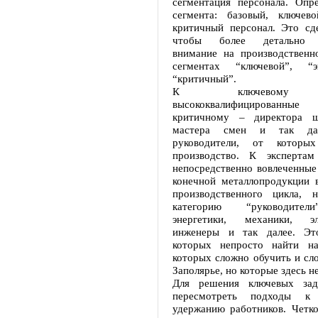
сегментация персонала. Опр
сегмента: базовый, ключев
критичный персонал. Это сде
чтобы более детально с
внимание на производственн
сегментах “ключевой”, “
“критичный”.
К ключевому о
высококвалифицированны
критичному – директора ша
мастера смен и так да
руководители, от которы
производство. К экспертам
непосредственно вовлеченные
конечной металлопродукции в
производственного цикла, 
категорию “руководител
энергетики, механики, эле
инженеры и так далее. Это
которых непросто найти на
которых сложно обучить и сл
Заполярье, но которые здесь 
Для решения ключевых зад
пересмотреть подходы к
удержанию работников. Четко