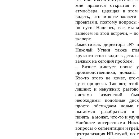
мне нравится открытая и к
атмосфера, царящая в этом
видеть, что многие коллеги
проектами, поэтому вопросы 
по сути. Надеюсь, все мы м
вынесем из этой встречи, – по
эксперт.
Заместитель директора ЗФ п
Николай Уткин также гла
круглого стола видит в детал
важных на сегодня проблем.
– Бизнес диктует новые у
производственники, должны 
Кто-то этого не хочет, кто-
сути процесса. Так вот, что
лишних и ненужных разгово
система изменений был
необходимы подобные дис
просто обсуждаем новые 
пытаемся разобраться в 
понять, а может, что-то и улу
Наиболее интересными Нико
вопросы о сегментации и грей
централизация HR-служб, по е