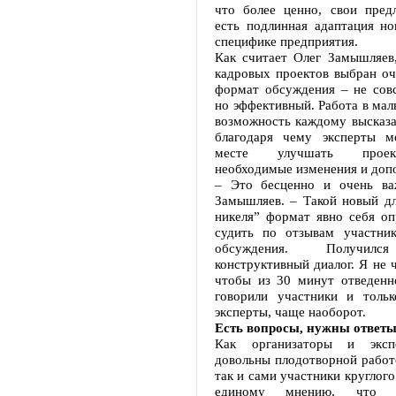
что более ценно, свои пред
есть подлинная адаптация но
специфике предприятия.
Как считает Олег Замышляев,
кадровых проектов выбран оч
формат обсуждения – не сов
но эффективный. Работа в мал
возможность каждому высказа
благодаря чему эксперты м
месте улучшать проек
необходимые изменения и доп
– Это бесценно и очень ва
Замышляев. – Такой новый дл
никеля” формат явно себя оп
судить по отзывам участни
обсуждения. Получилс
конструктивный диалог. Я не 
чтобы из 30 минут отведенн
говорили участники и то
эксперты, чаще наоборот.
Есть вопросы, нужны ответ
Как организаторы и эксп
довольны плодотворной работ
так и сами участники круглого
единому мнению, что 