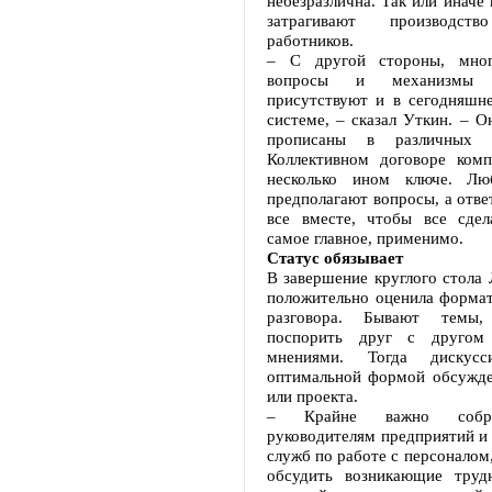
небезразлична. Так или иначе 
затрагивают производс
работников.
– С другой стороны, мног
вопросы и механизмы
присутствуют и в сегодняшн
системе, – сказал Уткин. – Он
прописаны в различных 
Коллективном договоре комп
несколько ином ключе. Лю
предполагают вопросы, а отве
все вместе, чтобы все сдел
самое главное, применимо.
Статус обязывает
В завершение круглого стола 
положительно оценила формат
разговора. Бывают темы,
поспорить друг с другом
мнениями. Тогда дискусс
оптимальной формой обсужд
или проекта.
– Крайне важно собра
руководителям предприятий и
служб по работе с персоналом,
обсудить возникающие труд