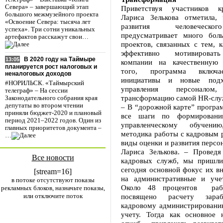
Севера» – завершающий этап
Приветствуя участников кр
большого межмузейного проекта
Лариса Зелькова отметила,
«Освоение Севера: тысяча лет
развития человеческо
успеха». Три сотни уникальных
предусматривает много бол
артефактов расскажут свои…
проектов, связанных с тем, 
эффективно мотивировать
В 2020 году на Таймыре
13:05
компании на качественную 
планируется рост налоговых и
того, программа включа
неналоговых доходов
инициативы и новые под
#НОРИЛЬСК. «Таймырский
управления персонал
телеграф» – На сессии
трансформацию самой HR-слу
Законодательного собрания края
депутаты во втором чтении
– В “дорожной карте” програ
приняли бюджет-2020 и плановый
все шаги по формировани
период 2021–2022 годов. Один из
управленческому обучению
главных приоритетов документа –
методика работы с кадровым 
…
виды оценки и развития персон
Лариса Зелькова. – Проведя
Все новости
кадровых служб, мы пришли
сегодня основной фокус их в
[stream=16]
на административные и уче
в потоке отсутствуют показы
Около 48 процентов рабо
рекламных блоков, назначьте показы,
или отключите поток
посвящено расчету зараб
кадровому администрировани
учету. Тогда как основное 