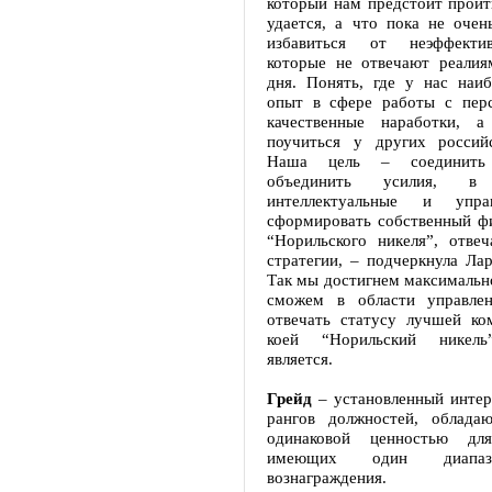
который нам предстоит пройт
удается, а что пока не очен
избавиться от неэффекти
которые не отвечают реалия
дня. Понять, где у нас наи
опыт в сфере работы с пер
качественные наработки, 
поучиться у других россий
Наша цель – соединить
объединить усилия, 
интеллектуальные и упра
сформировать собственный ф
“Норильского никеля”, отве
стратегии, – подчеркнула Лар
Так мы достигнем максимально
сможем в области управлен
отвечать статусу лучшей ко
коей “Норильский никель”
является.
Грейд
– установленный интер
рангов должностей, облада
одинаковой ценностью дл
имеющих один диапаз
вознаграждения.