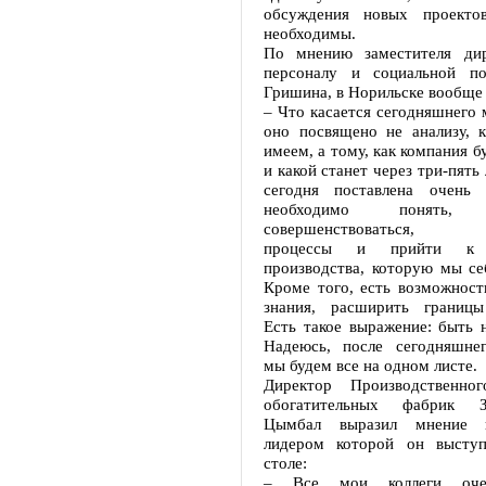
обсуждения новых проекто
необходимы.
По мнению заместителя ди
персоналу и социальной по
Гришина, в Норильске вообще
– Что касается сегодняшнего 
оно посвящено не анализу, 
имеем, а тому, как компания б
и какой станет через три-пять
сегодня поставлена очень 
необходимо понять
совершенствоваться, у
процессы и прийти к
производства, которую мы се
Кроме того, есть возможност
знания, расширить границы
Есть такое выражение: быть 
Надеюсь, после сегодняшне
мы будем все на одном листе.
Директор Производственног
обогатительных фабрик 
Цымбал выразил мнение в
лидером которой он выступ
столе:
– Все мои коллеги оче