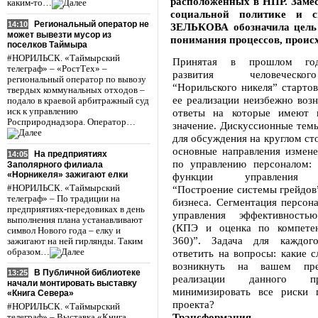
расположенных в НПР. Заме
каким-то…
социальной политике и 
Региональный оператор не
14:10
ЗЕЛЬКОВА обозначила цель
может вывезти мусор из
понимания процессов, проис
поселков Таймыра
#НОРИЛЬСК. «Таймырский
Принятая в прошлом го
телеграф» – «РостТех» –
развития человеческо
региональный оператор по вывозу
“Норильского никеля” стартов
твердых коммунальных отходов –
ее реализации неизбежно воз
подало в краевой арбитражный суд
иск к управлению
ответы на которые имеют п
Росприроднадзора. Оператор…
значение. Дискуссионные тем
для обсуждения на круглом сто
основные направления измене
На предприятиях
14:05
по управлению персоналом: 
Заполярного филиала
«Норникеля» зажигают елки
функции управления п
#НОРИЛЬСК. «Таймырский
“Построение системы грейдов
телеграф» – По традиции на
бизнеса. Сегментация персон
предприятиях-передовиках в день
управления эффективностью
выполнения плана устанавливают
(КПЭ и оценка по компете
символ Нового года – елку и
360)”. Задача для каждог
зажигают на ней гирлянды. Таким
образом…
ответить на вопросы: какие 
возникнуть на вашем пре
В Публичной библиотеке
13:25
реализации данного п
начали монтировать выставку
минимизировать все риски 
«Книга Севера»
проекта?
#НОРИЛЬСК. «Таймырский
Трансформация
телеграф» – Выставка «Книга