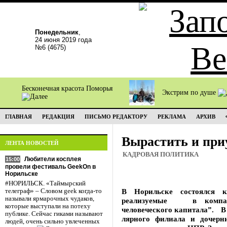
Понедельник
,
24 июня 2019 года
№6 (4675)
Бесконечная красота Поморья
Экстрим по душе
ГЛАВНАЯ
РЕДАКЦИЯ
ПИСЬМО РЕДАКТОРУ
РЕКЛАМА
АРХИВ
Вырастить и при
ЛЕНТА НОВОСТЕЙ
КАДРОВАЯ ПОЛИТИКА
Любители косплея
15:00
провели фестиваль GeekOn в
Норильске
#НОРИЛЬСК. «Таймырский
В Норильске состоялся
телеграф» – Словом geek когда-то
называли ярмарочных чудаков,
реализуемые в компан
которые выступали на потеху
человеческого капитала”. В
публике. Сейчас гиками называют
лярного филиала и дочерн
людей, очень сильно увлеченных