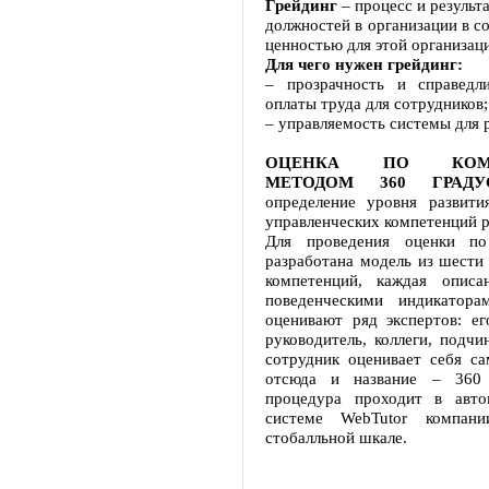
Грейдинг
– процесс и результ
должностей в организации в со
ценностью для этой организац
Для чего нужен грейдинг:
– прозрачность и справедл
оплаты труда для сотрудников;
– управляемость системы для 
ОЦЕНКА ПО КОМП
МЕТОДОМ 360 ГРАДУ
определение уровня развити
управленческих компетенций р
Для проведения оценки по
разработана модель из шести
компетенций, каждая описа
поведенческими индикатора
оценивают ряд экспертов: е
руководитель, коллеги, подчи
сотрудник оценивает себя са
отсюда и название – 360 
процедура проходит в авто
системе WebTutor компан
стобалльной шкале.