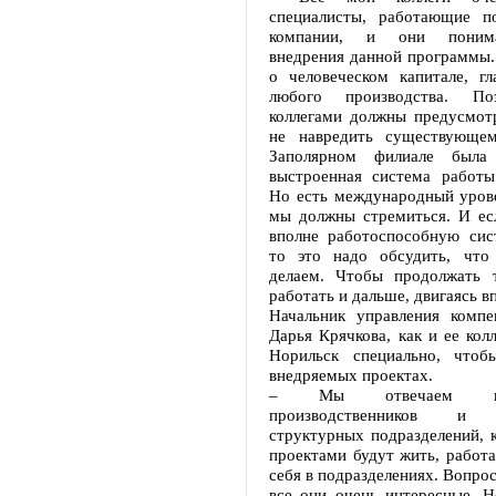
специалисты, работающие п
компании, и они поним
внедрения данной программы.
о человеческом капитале, гл
любого производства. 
коллегами должны предусмотр
не навредить существующем
Заполярном филиале была
выстроенная система работы
Но есть международный урове
мы должны стремиться. И е
вполне работоспособную сис
то это надо обсудить, что
делаем. Чтобы продолжать 
работать и дальше, двигаясь в
Начальник управления компе
Дарья Крячкова, как и ее колл
Норильск специально, чтоб
внедряемых проектах.
– Мы отвечаем н
производственников и р
структурных подразделений, 
проектами будут жить, работа
себя в подразделениях. Вопрос
все они очень интересные. Н