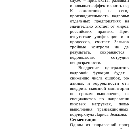
служб – привлекать, развиват
и повышать эффективность пер
К сожалению, на сегод
производительность кадров
отдельных предприятиях н
значительно отстает от миро
российских практик. Пр
отсутствие унификации и н
процессов, считает Зелько
тройные контроли не да
результата, сохраняют
недовольство сотруд
непрозрачности.
– Внедрение централизов
кадровой функции будет с
снижению числа ошибок, ро
данных и корректности отч
внедрить сквозной мониторин
по срокам выполнения, пер
специалистов по направлен
пиковых нагрузках, повы
выполнения транзакционны
подчеркнула Лариса Зелькова.
Сегментация
Одним из направлений прог