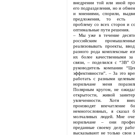
внедрении той или иной пр
его подразделения, но и обме
и мнениями, спорили, выдви
предложения, то есть р
проблему со всех сторон и с
оптимальные пути решения.
– Мы уже в течение десяти
российским промышленн
реализовывать проекты, ввод
разного рода комплексные из
их более качественными за
связи, – поделился с “ЗВ” О
руководитель компании “Це
эффективности”. – За это вр
работать с разными целевым
норильчане меня поразил
Полярным кругом, не ожидал
открытости, живой заинтер
увлеченности. Хотя вне
производят впечатление бо
немногословных, я сказал 
молчаливых людей. Мне оче
норильчане – они профес
преданные своему делу рабо
высказывают не только свои з