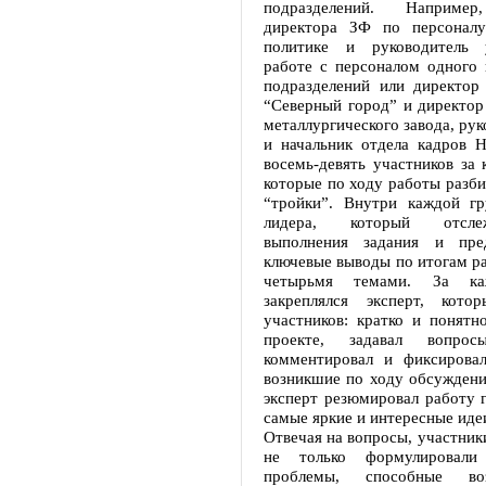
подразделений. Например
директора ЗФ по персоналу
политике и руководитель 
работе с персоналом одного 
подразделений или директор
“Северный город” и директор
металлургического завода, рук
и начальник отдела кадров 
восемь-девять участников за
которые по ходу работы разби
“тройки”. Внутри каждой г
лидера, который отсле
выполнения задания и пред
ключевые выводы по итогам р
четырьмя темами. За ка
закреплялся эксперт, кото
участников: кратко и понятн
проекте, задавал вопрос
комментировал и фиксирова
возникшие по ходу обсуждени
эксперт резюмировал работу 
самые яркие и интересные иде
Отвечая на вопросы, участники
не только формулировали
проблемы, способные во