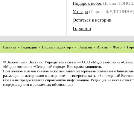
Подарок небес
(Елена ПОПОВ
У озера
(Лариса ФЕДИШИНА
Остаться в истории
Гороскоп
Главная
•
Редакция
•
Письмо редактору
•
Реклама
•
Архив
•
Фото
•
Гор
©
Заполярный Вестник
. Учредитель газеты — ООО «Медиакомпания «Северн
«Медиакомпания «Северный город». Все права защищены.
При полном или частичном использовании материалов ссылка на «Заполярны
размещении материалов в интернете — гиперссылка на «Заполярный Вестник
газеты не предоставляет справочную информацию. Редакция не несет ответ
содержащуюся в рекламных объявлениях.