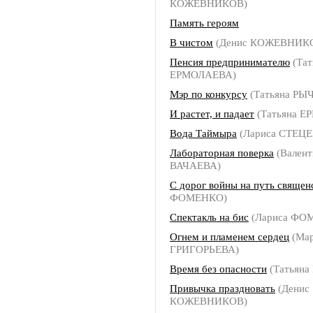
КОЖЕВНИКОВ)
Память героям
В чистом
(Денис КОЖЕВНИК
Пенсия предпринимателю
(Тат
ЕРМОЛАЕВА)
Мэр по конкурсу
(Татьяна РЫ
И растет, и падает
(Татьяна 
Вода Таймыра
(Лариса СТЕЦ
Лабораторная поверка
(Валент
ВАЧАЕВА)
С дорог войны на путь священ
ФОМЕНКО)
Спектакль на бис
(Лариса ФО
Огнем и пламенем сердец
(Ма
ГРИГОРЬЕВА)
Время без опасности
(Татьян
Привычка праздновать
(Денис
КОЖЕВНИКОВ)