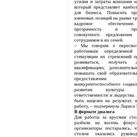
усилия и затраты компании н
который представляет наибо
для бизнеса. Повысить при
ключевых позиций на рынке тр
кадровое обеспечени
прозрачность и привле
совокупного предложения
сотрудников и их семей.
– Мы говорим о пересмот
работникам определенной
стимуляции их стремлений п
развиваться, получать д
квалификацию, дополнитель
повышать свой образователь
предоставлении р
конкурентоспособного социал
развитии культуры эфф
ответственности и лидерства
быть нацелен на результат, 
работу, – подчеркнула Лариса 
В формате диалога
Для работы за круглым сто
разбили на восемь фокус-
организаторы постарались, 
столом оказались руково