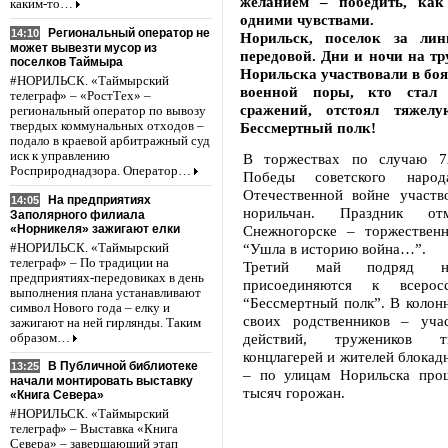
желанием – победить, ка
каким-то…
одними чувствами.
Региональный оператор не
14:10
Норильск, поселок за ли
может вывезти мусор из
передовой. Дни и ночи на тр
поселков Таймыра
Норильска участвовали в боях
#НОРИЛЬСК. «Таймырский
военной поры, кто стал 
телеграф» – «РостТех» –
сражений, отстоял тяжел
региональный оператор по вывозу
твердых коммунальных отходов –
Бессмертный полк!
подало в краевой арбитражный суд
иск к управлению
В торжествах по случаю 7
Росприроднадзора. Оператор…
Победы советского наро
Отечественной войне участв
На предприятиях
14:05
норильчан. Праздник о
Заполярного филиала
«Норникеля» зажигают елки
Снежногорске – торжествен
“Ушла в историю война…”.
#НОРИЛЬСК. «Таймырский
телеграф» – По традиции на
Третий май подряд н
предприятиях-передовиках в день
присоединяются к всерос
выполнения плана устанавливают
“Бессмертный полк”. В колон
символ Нового года – елку и
своих родственников – уча
зажигают на ней гирлянды. Таким
действий, тружеников т
образом…
концлагерей и жителей блокад
В Публичной библиотеке
13:25
– по улицам Норильска про
начали монтировать выставку
тысяч горожан.
«Книга Севера»
#НОРИЛЬСК. «Таймырский
телеграф» – Выставка «Книга
Севера» – завершающий этап