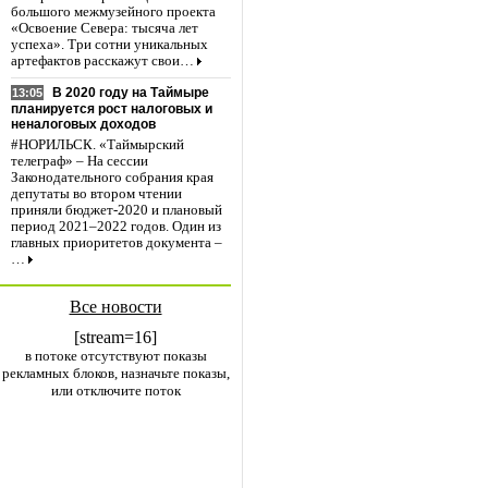
большого межмузейного проекта
«Освоение Севера: тысяча лет
успеха». Три сотни уникальных
артефактов расскажут свои…
В 2020 году на Таймыре
13:05
планируется рост налоговых и
неналоговых доходов
#НОРИЛЬСК. «Таймырский
телеграф» – На сессии
Законодательного собрания края
депутаты во втором чтении
приняли бюджет-2020 и плановый
период 2021–2022 годов. Один из
главных приоритетов документа –
…
Все новости
[stream=16]
в потоке отсутствуют показы
рекламных блоков, назначьте показы,
или отключите поток