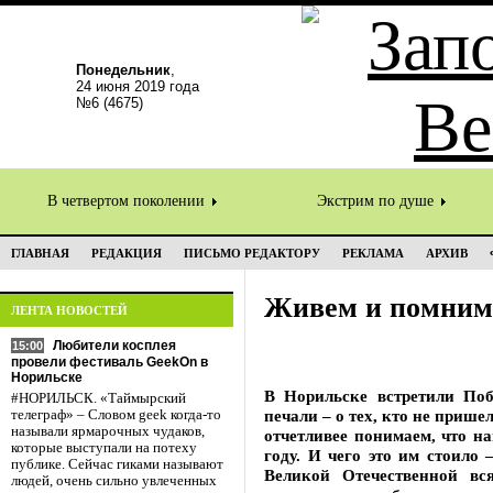
Понедельник
,
24 июня 2019 года
№6 (4675)
В четвертом поколении
Экстрим по душе
ГЛАВНАЯ
РЕДАКЦИЯ
ПИСЬМО РЕДАКТОРУ
РЕКЛАМА
АРХИВ
Живем и помним
ЛЕНТА НОВОСТЕЙ
Любители косплея
15:00
провели фестиваль GeekOn в
Норильске
В Норильске встретили Поб
#НОРИЛЬСК. «Таймырский
печали – о тех, кто не прише
телеграф» – Словом geek когда-то
называли ярмарочных чудаков,
отчетливее понимаем, что н
которые выступали на потеху
году. И чего это им стоило 
публике. Сейчас гиками называют
Великой Отечественной в
людей, очень сильно увлеченных