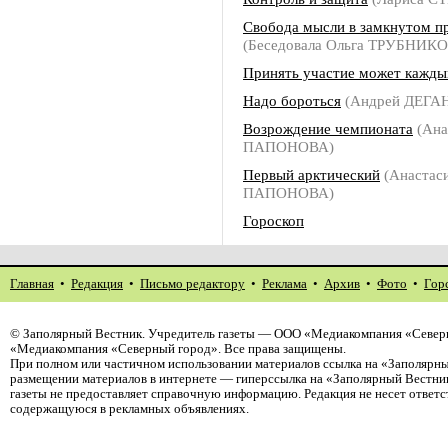
Свобода мысли в замкнутом п
(Беседовала Ольга ТРУБНИК
Принять участие может кажды
Надо бороться
(Андрей ДЕГА
Возрождение чемпионата
(Ана
ПАПОНОВА)
Первый арктический
(Анастас
ПАПОНОВА)
Гороскоп
Главная
•
Редакция
•
Письмо редактору
•
Реклама
•
Архив
•
Фото
•
Гор
©
Заполярный Вестник
. Учредитель газеты — ООО «Медиакомпания «Северн
«Медиакомпания «Северный город». Все права защищены.
При полном или частичном использовании материалов ссылка на «Заполярны
размещении материалов в интернете — гиперссылка на «Заполярный Вестник
газеты не предоставляет справочную информацию. Редакция не несет ответ
содержащуюся в рекламных объявлениях.