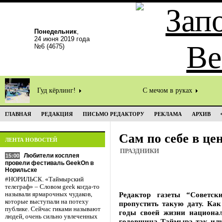
Понедельник
,
24 июня 2019 года
№6 (4675)
Гуд кёрлинг!
С мечом в руках
ГЛАВНАЯ
РЕДАКЦИЯ
ПИСЬМО РЕДАКТОРУ
РЕКЛАМА
АРХИВ
Сам по себе в це
ЛЕНТА НОВОСТЕЙ
ПРАЗДНИКИ
Любители косплея
15:00
провели фестиваль GeekOn в
Норильске
#НОРИЛЬСК. «Таймырский
телеграф» – Словом geek когда-то
Редактор газеты “Советс
называли ярмарочных чудаков,
которые выступали на потеху
пропустить такую дату. Ка
публике. Сейчас гиками называют
годы своей жизни национал
людей, очень сильно увлеченных
годовщина Таймыра так или 