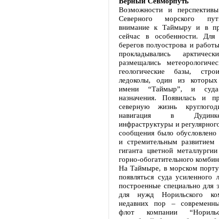
Верный Севморпуть
Возможности и перспективы
Северного морского пут
внимание к Таймыру и в пр
сейчас в особенности. Для
берегов полуострова и работы
прокладывались арктичес
размещались метеорологиче
геологические базы, стро
ледоколы, один из которых
имени “Таймыр”, и суда 
назначения. Появилась и п
северную жизнь круглогод
навигация в Дудинке
инфраструктуры и регулярног
сообщения было обусловлено 
и стремительным развитием 
гиганта цветной металлургии
горно-обогатительного комбин
На Таймыре, в морском порту
появляться суда усиленного л
построенные специально для 
для нужд Норильского ко
недавних пор – современны
флот компании “Норильс