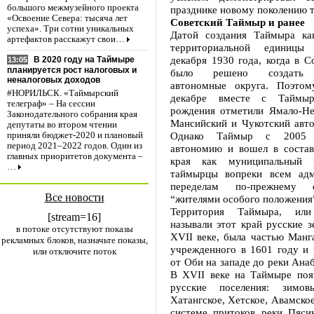
большого межмузейного проекта
празднике новому поколению 
«Освоение Севера: тысяча лет
Советский Таймыр и ранее
успеха». Три сотни уникальных
Датой создания Таймыра ка
артефактов расскажут свои…
территориальной единицы
декабря 1930 года, когда в С
В 2020 году на Таймыре
13:05
планируется рост налоговых и
было решено создать н
неналоговых доходов
автономные округа. Поэто
#НОРИЛЬСК. «Таймырский
декабре вместе с Таймы
телеграф» – На сессии
рождения отметили Ямало-Не
Законодательного собрания края
Мансийский и Чукотский авто
депутаты во втором чтении
Однако Таймыр с 2005 
приняли бюджет-2020 и плановый
период 2021–2022 годов. Один из
автономию и вошел в состав
главных приоритетов документа –
края как муниципальный 
…
таймырцы вопреки всем адм
переделам по-прежнему 
Все новости
“жителями особого положения
Территория Таймыра, или
[stream=16]
называли этот край русские 
в потоке отсутствуют показы
XVII веке, была частью Манга
рекламных блоков, назначьте показы,
учрежденного в 1601 году и 
или отключите поток
от Оби на западе до реки Анаб
В XVII веке на Таймыре поя
русские поселения: зимовь
Хатангское, Хетское, Авамское
системе притоков реки Пяси