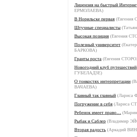
Лицензия на быстрый Интерне
ЕРМОЛАЕВА)
В Норильске первая
(Евгения
Штучные специалисты
(Татья
Высокая позиция
(Евгения С
Полезный университет
(Екатер
БАРКОВА)
Гранты роста
(Евгения СТОР
Новогодний клуб путешествий
ГУБЕЛАДЗЕ)
О тонкостях интерпретации
(В
ВАЧАЕВА)
Главный так главный
(Лариса
Погружение в себя
(Лариса С
Ребенок имеет право…
(Мари
Рыбак и Саблер
(Владимир ЭЙ
Вторая радость
(Аркадий ВИ