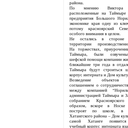
района.
По мнению Виктора То
расположенные на Таймыре
предприятия Большого Нори
экономике края одну из клю
потому красноярский Севе
особого внимания в целом.
Не остались в стороне 
территории производственни
На торжествах, приуроченн
Таймыра, были озвучены
шефской помощи компании жит
ближайшие три года в отдал
Таймыра будут строиться ш
корпус интерната и Дом культ
Возведение объектов п
соглашением о сотрудничеств
между компанией “Нориль
администрацией Таймыра и З
собранием Красноярского
образом, вскоре в Носке
построят по школе, в 
Хатангского района – Дом куль
самой Хатанге появится
учебный корпус интерната вз