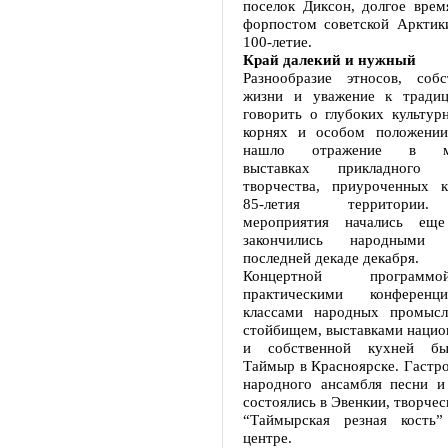
поселок Диксон, долгое врем
форпостом советской Арктики
100-летие.
Край далекий и нужный
Разнообразие этносов, соб
жизни и уважение к традиц
говорить о глубоких культур
корнях и особом положении
нашло отражение в мно
выставках прикладного
творчества, приуроченных 
85-летия территории
мероприятия начались ещ
закончились народными
последней декаде декабря.
Концертной программ
практическими конференц
классами народных промысл
стойбищем, выставками нацио
и собственной кухней бы
Таймыр в Красноярске. Гастр
народного ансамбля песни и
состоялись в Эвенкии, творчес
“Таймырская резная кость
центре.