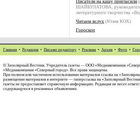
Писатели на кашу пригласили
(
ШАЙБУЛАТОВА, руководитель
литературного творчества «Во
Читаем вслух
(Юлия КОХ)
Гороскоп
Главная
•
Редакция
•
Письмо редактору
•
Реклама
•
Архив
•
Фото
•
Гор
©
Заполярный Вестник
. Учредитель газеты — ООО «Медиакомпания «Северн
«Медиакомпания «Северный город». Все права защищены.
При полном или частичном использовании материалов ссылка на «Заполярны
размещении материалов в интернете — гиперссылка на «Заполярный Вестник
газеты не предоставляет справочную информацию. Редакция не несет ответ
содержащуюся в рекламных объявлениях.