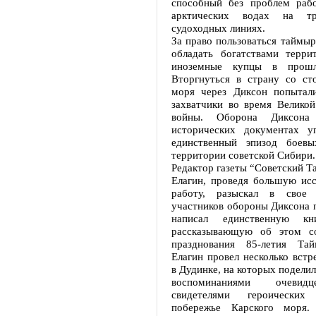
способный без проблем раб
арктических водах на тра
судоходных линиях.
За право пользоваться таймы
обладать богатствами терри
иноземные купцы в прошл
Вторгнуться в страну со ст
моря через Диксон попытал
захватчики во время Великой
войны. Оборона Диксона
исторических документах у
единственный эпизод боевы
территории советской Сибири.
Редактор газеты “Советский 
Елагин, проведя большую исс
работу, разыскал в свое
участников обороны Диксона п
написал единственную кн
рассказывающую об этом с
празднования 85-летия Та
Елагин провел несколько встр
в Дудинке, на которых подели
воспоминаниями очевид
свидетелями героически
побережье Карского моря