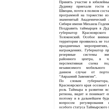
Принять участие в юбилейны
Дудинку приехали гости 
Швеции, почти в полном соста
программой на торжество из
знаменитый Академический 
Сибири имени Михаила Годенк
Поздравить таймырцев в Ду
губернатор Красноярског
Толоконский. Особое внима
территории проявилось не тол
праздничных мероприятиях
награждениях. Губернатор пр
резервные системы энерг
районного центра, в ч
перспективная схема по
независимого мобильного
данном случае от портов
“Авраамий Завенягин”.
По словам губернатора,
Красноярского края осознает
роль Таймыра в развитии вс
региона, видит и понимает е
поэтому и в дальнейшем буде
вопросом регулирования 
особого статуса Таймырского