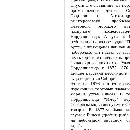
Спустя сто с лишним лет пер
промышленные деятели С
Сидоров и Александр
заинтересовали пробле
Северного морского пу
полярного исследоват
Норденшельда. А уже в 1
небольшое парусное судно “П
бухту, считающейся лучшей н
побережье. Он назвал ее гав
честь одного из шведских пр
финансировавших поход. Удач
Норденшельда в 1875–1876 
Енисея рассеяли пессимистич
судоходность в Сибири.
Этот же 1876 год считаетс
пароходных торговых плавани
море в устье Енисея. В то
Норденшельда “Имер” пер
Северным морским путем в Си
товары. В 1877-м были вы
грузы с Енисея (графит, рыба,
на небольшом парусном су
заря”.