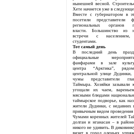
нынешней весной. Строитель
Хете начнется уже в следующе
Вместе с губернатором в э
посетили представители 
региональных органов го
власти. Большинство из 
встречи с населением, 
студентами.
Тот самый день
В последний день праздн
официальные мероприя
фанфарами в зале культур
центра “Арктика”, ряд
центральной улице Дудинки, 
чумы представители гла
Таймыра. Хозяйки зазывали к
угощали их чаем, варенье
мясными блюдами национально
таймырское подворье, как на
жители Дудинки, с недавних 
привычным видом проведения 
Чумами коренных жителей Тай
долган и нганасан – в район
никого не удивить. В диковинку
визит в город оленьих упряж