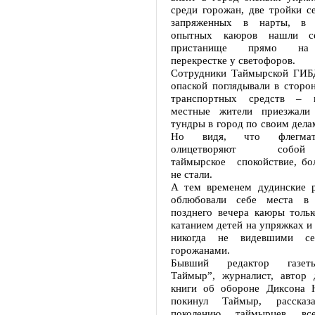
среди горожан, две тройки с
запряженных в нарты, в 
опытных каюров нашли се
пристанище прямо на 
перекрестке у светофоров.
Сотрудники Таймырской ГИБ
опаской поглядывали в сторо
транспортных средств – в
местные жители приезжали
тундры в город по своим делам
Но видя, что флегмат
олицетворяют собо
таймырское спокойствие, бол
не стали.
А тем временем дудинские 
облюбовали себе места в
позднего вечера каюры тольк
катанием детей на упряжках и
никогда не видевшими се
горожанами.
Бывший редактор газет
Таймыр”, журналист, автор 
книги об обороне Диксона 
покинул Таймыр, рассказ
поколению таймырцев в