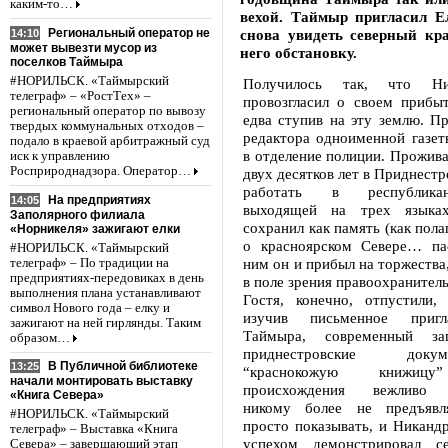
каким-то…
вехой. Таймыр пригласил Ел
Региональный оператор не
снова увидеть северный кр
14:10
может вывезти мусор из
него обстановку.
поселков Таймыра
#НОРИЛЬСК. «Таймырский
Получилось так, что Ни
телеграф» – «РостТех» –
провозгласил о своем прибы
региональный оператор по вывозу
едва ступив на эту землю. П
твердых коммунальных отходов –
редактора одноименной газет
подало в краевой арбитражный суд
в отделение полиции. Прожива
иск к управлению
Росприроднадзора. Оператор…
двух десятков лет в Приднестр
работать в республикан
На предприятиях
14:05
выходящей на трех языка
Заполярного филиала
сохранил как память (как пол
«Норникеля» зажигают елки
о красноярском Севере… па
#НОРИЛЬСК. «Таймырский
ним он и прибыл на торжества,
телеграф» – По традиции на
предприятиях-передовиках в день
в поле зрения правоохранител
выполнения плана устанавливают
Гостя, конечно, отпустили, 
символ Нового года – елку и
изучив письменное пригл
зажигают на ней гирлянды. Таким
Таймыра, современный за
образом…
приднестровские док
В Публичной библиотеке
13:25
“краснокожую книжицу”
начали монтировать выставку
происхождения вежливо р
«Книга Севера»
никому более не предъявля
#НОРИЛЬСК. «Таймырский
просто показывать, и Никанд
телеграф» – Выставка «Книга
успехом демонстрировал с
Севера» – завершающий этап