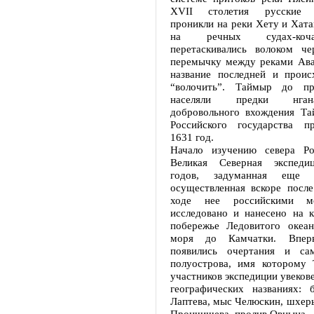
XVII столетия русские з
проникли на реки Хету и Хата
на речных судах-коч
перетаскивались волоком ч
перемычку между реками Ава
название последней и проис
“волочить”. Таймыр до пр
населяли предки нган
добровольного вхождения Та
Российского государства п
1631 год.
Начало изучению севера Ро
Великая Северная экспеди
годов, задуманная еще
осуществленная вскоре после
ходе нее российскими м
исследовано и нанесено на к
побережье Ледовитого океа
моря до Камчатки. Впер
появились очертания и сам
полуострова, имя которому
участников экспедиции увекове
географических названиях: 
Лаптева, мыс Челюскин, шхер
Прончищева, пролив Овцына.