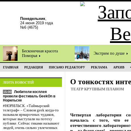
Понедельник
,
24 июня 2019 года
№6 (4675)
Бесконечная красота
Экстрим по душе
Поморья
ГЛАВНАЯ
РЕДАКЦИЯ
ПИСЬМО РЕДАКТОРУ
РЕКЛАМА
АРХИВ
О тонкостях инт
ЛЕНТА НОВОСТЕЙ
ТЕАТР КРУПНЫМ ПЛАНОМ
Любители косплея
15:00
провели фестиваль GeekOn в
Норильске
#НОРИЛЬСК. «Таймырский
телеграф» – Словом geek когда-то
Четвертая лаборатория с
называли ярмарочных чудаков,
которые выступали на потеху
началась с того, что ее 
публике. Сейчас гиками называют
отечественного лабораторно
людей, очень сильно увлеченных
и – да будет свет! – ввернул