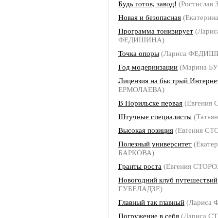
Будь готов, завод!
(Ростислав
Новая и безопасная
(Екатерин
Программа тонизирует
(Ларис
ФЕДИШИНА)
Точка опоры
(Лариса ФЕДИШ
Год модернизации
(Марина Б
Лицензия на быстрый Интерне
ЕРМОЛАЕВА)
В Норильске первая
(Евгения
Штучные специалисты
(Татья
Высокая позиция
(Евгения С
Полезный университет
(Екатер
БАРКОВА)
Гранты роста
(Евгения СТОР
Новогодний клуб путешествий
ГУБЕЛАДЗЕ)
Главный так главный
(Лариса
Погружение в себя
(Лариса С