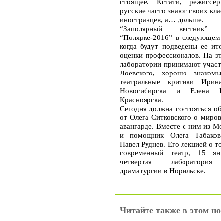
стоящее. Кстати, режиссер
русские часто знают своих кла
иностранцев, а… дольше.
“Заполярный вестник”
“Полярке-2016” в следующем 
когда будут подведены ее ит
оценки профессионалов. На эт
лаборатории принимают участ
Лоевского, хорошо знакомы
театральные критики Ирин
Новосибирска и Елена К
Красноярска.
Сегодня должна состояться о
от Олега Ситковского о миро
авангарде. Вместе с ним из М
и помощник Олега Табакова
Павел Руднев. Его лекцией о т
современный театр, 15 янв
четвертая лаборатория
драматургии в Норильске.
Читайте также в этом но