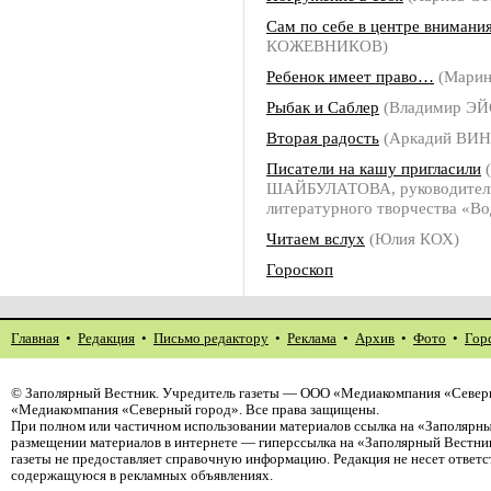
Сам по себе в центре внимани
КОЖЕВНИКОВ)
Ребенок имеет право…
(Мари
Рыбак и Саблер
(Владимир ЭЙ
Вторая радость
(Аркадий ВИ
Писатели на кашу пригласили
(
ШАЙБУЛАТОВА, руководитель
литературного творчества «Во
Читаем вслух
(Юлия КОХ)
Гороскоп
Главная
•
Редакция
•
Письмо редактору
•
Реклама
•
Архив
•
Фото
•
Гор
©
Заполярный Вестник
. Учредитель газеты — ООО «Медиакомпания «Северн
«Медиакомпания «Северный город». Все права защищены.
При полном или частичном использовании материалов ссылка на «Заполярны
размещении материалов в интернете — гиперссылка на «Заполярный Вестник
газеты не предоставляет справочную информацию. Редакция не несет ответ
содержащуюся в рекламных объявлениях.