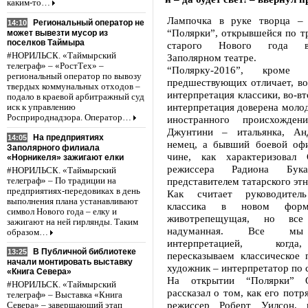
каким-то…
Лампочка в руке творца – 
Региональный оператор не
14:10
“Полярки”, открывшейся по т
может вывезти мусор из
поселков Таймыра
старого Нового года в
#НОРИЛЬСК. «Таймырский
Заполярном театре.
телеграф» – «РостТех» –
“Полярку-2016”, кроме
региональный оператор по вывозу
предшествующих отличает, во
твердых коммунальных отходов –
интерпретация классики, во-вт
подало в краевой арбитражный суд
интерпретация доверена моло
иск к управлению
Росприроднадзора. Оператор…
иностранного происхождени
Джунтини – итальянка, А
На предприятиях
14:05
немец, а бывший боевой оф
Заполярного филиала
чине, как характеризовал 
«Норникеля» зажигают елки
режиссера Радиона Букае
#НОРИЛЬСК. «Таймырский
представителем татарского этн
телеграф» – По традиции на
предприятиях-передовиках в день
Как считает руководитель
выполнения плана устанавливают
классика в новом фор
символ Нового года – елку и
животрепещущая, но вс
зажигают на ней гирлянды. Таким
надуманная. Все мы 
образом…
интерпретацией, когда
В Публичной библиотеке
13:25
пересказываем классическое 
начали монтировать выставку
художник – интерпретатор по 
«Книга Севера»
На открытии “Полярки” О
#НОРИЛЬСК. «Таймырский
рассказал о том, как его потр
телеграф» – Выставка «Книга
режиссер Роберт Уилсон, 
Севера» – завершающий этап