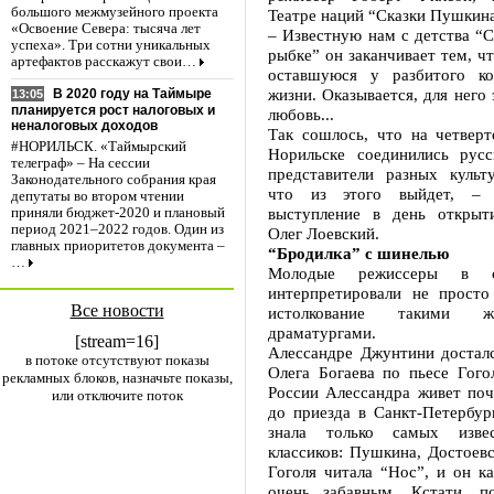
большого межмузейного проекта
Театре наций “Сказки Пушкина
«Освоение Севера: тысяча лет
– Известную нам с детства “С
успеха». Три сотни уникальных
рыбке” он заканчивает тем, чт
артефактов расскажут свои…
оставшуюся у разбитого ко
жизни. Оказывается, для него 
В 2020 году на Таймыре
13:05
планируется рост налоговых и
любовь...
неналоговых доходов
Так сошлось, что на четверт
#НОРИЛЬСК. «Таймырский
Норильске соединились русс
телеграф» – На сессии
представители разных культ
Законодательного собрания края
что из этого выйдет, – 
депутаты во втором чтении
выступление в день открыт
приняли бюджет-2020 и плановый
период 2021–2022 годов. Один из
Олег Лоевский.
главных приоритетов документа –
“Бродилка” с шинелью
…
Молодые режиссеры в с
интерпретировали не просто 
Все новости
истолкование такими 
драматургами.
[stream=16]
Алессандре Джунтини достал
в потоке отсутствуют показы
Олега Богаева по пьесе Гого
рекламных блоков, назначьте показы,
России Алессандра живет поч
или отключите поток
до приезда в Санкт-Петербург
знала только самых изве
классиков: Пушкина, Достоевс
Гоголя читала “Нос”, и он ка
очень забавным. Кстати, п