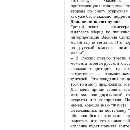
Головлеву – “Маменька”,
припасающую и копившую “эту
вторым по счету открытием 
как уже было сказано, подробн
Дольше не значит лучше
Третий эскиз – режиссер
Андреаса Мерца по пушкинс
интерпретации Василия Сигар
малой сцене сегодня. Это пе
по русской классике номин
маски”.
– В России ставлю третий 
момента избегал русской класс
сложная территория, на ко
встретиться с завышенны
зрителей. Эти ожидания не д
то, что я могу предложить, го
Для меня проще ставить как
материал или двуязычный, то
открыты для восприятия. На
немец, хорошо знаю “Фауста”.
Отважившись на постановку “
общающийся с артистами чере
надеется, что его первая ра
классике будет принята зрите