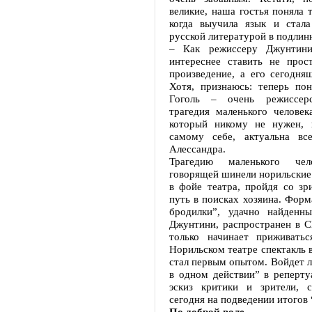
великие, наша гостья поняла т
когда выучила язык и стала
русской литературой в подлин
– Как режиссеру Джунтини
интереснее ставить не прост
произведение, а его сегодня
Хотя, признаюсь: теперь пон
Гоголь – очень режиссер
трагедия маленького человек
который никому не нужен, 
самому себе, актуальна все
Алессандра.
Трагедию маленького че
говорящей шинели норильские
в фойе театра, пройдя со зр
путь в поисках хозяина. Форм
бродилки”, удачно найденн
Джунтини, распространен в 
только начинает приживать
Норильском театре спектакль 
стал первым опытом. Войдет 
в одном действии” в реперту
эскиз критики и зрители, с
сегодня на подведении итогов
По доброй воле