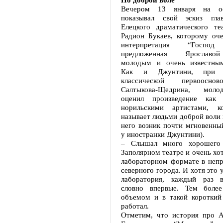
Вечером 13 января на ос
показывал свой эскиз гла
Елецкого драматического те
Радион Букаев, которому оче
интерпретация “Господ 
предложенная Ярославо
молодым и очень известным
Как и Джунтини, при з
классической первоосно
Салтыкова-Щедрина, моло
оценил произведение как 
норильскими артистами, к
называет людьми доброй воли 
него возник почти мгновенный
у иностранки Джунтини).
– Слышал много хорошего
Заполярном театре и очень хот
лабораторном формате в непр
северного города. И хотя это 
лаборатория, каждый раз в
словно впервые. Тем боле
объемом и в такой короткий
работал.
Отметим, что история про 