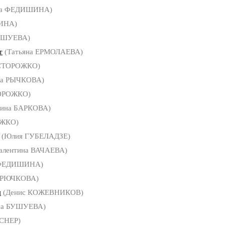
са ФЕДИШИНА)
ИНА)
УШУЕВА)
т
(Татьяна ЕРМОЛАЕВА)
 СТОРОЖКО)
на РЫЧКОВА)
ТОРОЖКО)
рина БАРКОВА)
ОЖКО)
(Юлия ГУБЕЛАДЗЕ)
алентина ВАЧАЕВА)
 ФЕДИШИНА)
ТРЮЧКОВА)
я
(Денис КОЖЕВНИКОВ)
на БУШУЕВА)
СНЕР)