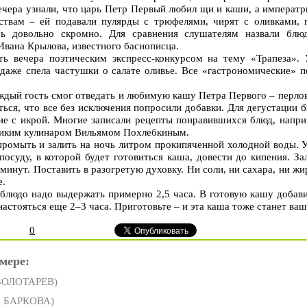
вечера узнали, что царь Петр Первый любил щи и каши, а императр
ствам – ей подавали пулярды с трюфелями, чирят с оливками, 
сь довольно скромно. Для сравнения слушателям назвали блю
Ивана Крылова, известного баснописца.
ть вечера поэтическим экспресс-конкурсом на тему «Трапеза».
 даже спела частушки о салате оливье. Все «гастрономические»
ждый гость смог отведать и любимую кашу Петра Первого – перло
аться, что все без исключения попросили добавки. Для дегустации
ие с икрой. Многие записали рецепты понравившихся блюд, напр
еликим кулинаром Вильямом Похлeбкиным.
ромыть и залить на ночь литром прокипяченной холодной воды. У
 посуду, в которой будет готовиться каша, довести до кипения. З
минут. Поставить в разогретую духовку. Ни соли, ни сахара, ни жи
е.
 блюдо надо выдержать примерно 2,5 часа. В готовую кашу добав
настояться еще 2–3 часа. Приготовьте – и эта каша тоже станет ва
0
мере:
 ЗОЛОТАРЕВ)
а БАРКОВА)