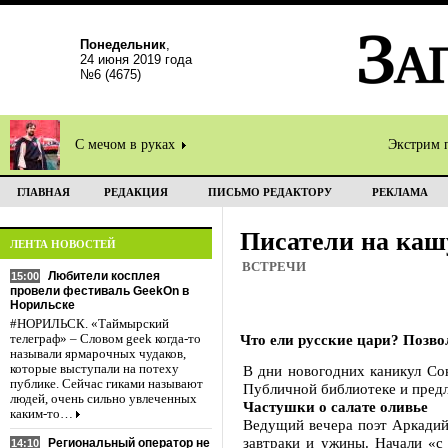
Понедельник
,
24 июня 2019 года
№6 (4675)
С мечом в руках
Экстрим 
ГЛАВНАЯ
РЕДАКЦИЯ
ПИСЬМО РЕДАКТОРУ
РЕКЛАМА
Писатели на каш
ЛЕНТА НОВОСТЕЙ
ВСТРЕЧИ
Любители косплея
15:00
провели фестиваль GeekOn в
Норильске
#НОРИЛЬСК. «Таймырский
Что ели русские цари? Позво
телеграф» – Словом geek когда-то
называли ярмарочных чудаков,
которые выступали на потеху
В дни новогодних каникул Со
публике. Сейчас гиками называют
Публичной библиотеке и предл
людей, очень сильно увлеченных
Частушки о салате оливье
каким-то…
Ведущий вечера поэт Аркадий 
завтраки и ужины. Начали «с
Региональный оператор не
14:10