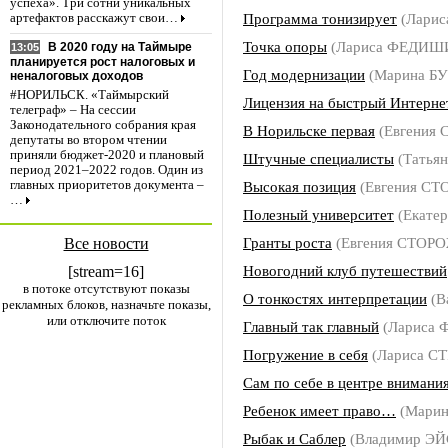
успеха». Три сотни уникальных
Программа тонизирует
(Лари
артефактов расскажут свои…
Точка опоры
(Лариса ФЕДИШ
В 2020 году на Таймыре
13:05
планируется рост налоговых и
Год модернизации
(Марина Б
неналоговых доходов
#НОРИЛЬСК. «Таймырский
Лицензия на быстрый Интерне
телеграф» – На сессии
Законодательного собрания края
В Норильске первая
(Евгения
депутаты во втором чтении
приняли бюджет-2020 и плановый
Штучные специалисты
(Татья
период 2021–2022 годов. Один из
Высокая позиция
(Евгения С
главных приоритетов документа –
…
Полезный университет
(Екате
Гранты роста
(Евгения СТОР
Все новости
Новогодний клуб путешествий
[stream=16]
в потоке отсутствуют показы
О тонкостях интерпретации
(В
рекламных блоков, назначьте показы,
или отключите поток
Главный так главный
(Лариса
Погружение в себя
(Лариса С
Сам по себе в центре внимани
Ребенок имеет право…
(Мари
Рыбак и Саблер
(Владимир ЭЙ