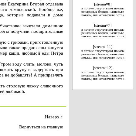
ица Екатерина Вторая отдавала
[stream=8]
гато компьенский. Вообще же,
в потоке отсутствуют показы
рекламных блоков, назначьте
да, которые подавали в доме
показы, или отключите поток
 Участники зачитали домашние
[stream=7]
в потоке отсутствуют показы
 поэты получили поощрительные
рекламных блоков, назначьте
показы, или отключите поток
вую с грибами, приготовленную
[stream=11]
 были также предложены капуста
в потоке отсутствуют показы
имер каши, любимой еды Петра
рекламных блоков, назначьте
показы, или отключите поток
тром воду слить, молоко, чуть
[stream=12]
аложить крупу и выдержать при
в потоке отсутствуют показы
ра не добавлять! А приправлять
рекламных блоков, назначьте
показы, или отключите поток
ить столовую ложку сливочного
шей любимой.
Наверх
↑
Вернуться на главную