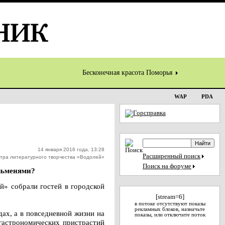
Бесконечная красота Поморья
WAP
PDA
14 января 2016 года, 13:28
Расширенный поиск
тра литературного творчества «Водолей»
Поиск на форуме
ельменями?
й» собрали гостей в городской
[stream=6]
в потоке отсутствуют показы
рекламных блоков, назначьте
ах, а в повседневной жизни на
показы, или отключите поток
гастрономических пристрастий