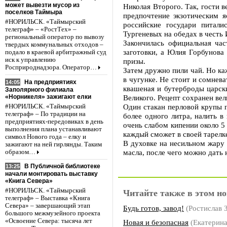
может вывезти мусор из
Николая Второго. Так, гости 
поселков Таймыра
предпочтение экзотическим я
#НОРИЛЬСК. «Таймырский
российские государи питали
телеграф» – «РостТех» –
Тургеневых на обедах в честь 
региональный оператор по вывозу
Закончилась официальная час
твердых коммунальных отходов –
заготовки, а Юлия Горбунова
подало в краевой арбитражный суд
иск к управлению
призы.
Росприроднадзора. Оператор…
Затем дружно пили чай. Но ка
в чугунке. Не стоит и сомнев
На предприятиях
14:05
квашеная и бутерброды царск
Заполярного филиала
«Норникеля» зажигают елки
Великого. Рецепт сохранeн в
Один стакан перловой крупы п
#НОРИЛЬСК. «Таймырский
телеграф» – По традиции на
более одного литра, налить в
предприятиях-передовиках в день
очень слабом кипении около 5 
выполнения плана устанавливают
каждый сможет в своей тарелк
символ Нового года – елку и
В духовке на несильном жару
зажигают на ней гирлянды. Таким
масла, после чего можно дать 
образом…
В Публичной библиотеке
13:25
начали монтировать выставку
«Книга Севера»
#НОРИЛЬСК. «Таймырский
Читайте также в этом но
телеграф» – Выставка «Книга
Севера» – завершающий этап
Будь готов, завод!
(Ростислав
большого межмузейного проекта
«Освоение Севера: тысяча лет
Новая и безопасная
(Екатерин