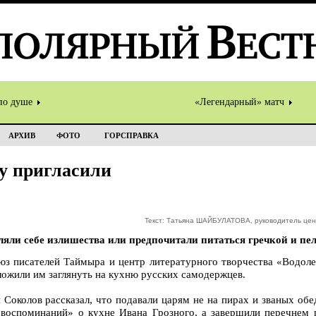
по душе
«Легендарный» матч
АРХИВ
ФОТО
ГОРСПРАВКА
у пригласили
Текст: Татьяна ШАЙБУЛАТОВА, руководитель цен
ляли себе излишества или предпочитали питаться гречкой и п
юз писателей Таймыра и центр литературного творчества «Водоле
ожили им заглянуть на кухню русских самодержцев.
Соколов рассказал, что подавали царям не на пирах и званых обед
 воспоминаний» о кухне Ивана Грозного, а завершили перечнем 